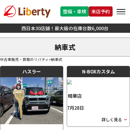
整備・車検
来店予約
西日本30店舗！最大級の在庫台数6,000台
納車式
中古車販売・買取のリバティ
納車式
ハスラー
N-BOXカスタム
精華店
7月28日
詳しく見る