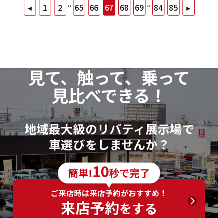
..
..
◂
1
2
65
66
67
68
69
84
85
▸
見て、触って、乗って
見比べできる！
地域最大級のリバティ展示場で
車選びをしませんか？
10
簡単!
秒で完了
ご来店時は来店予約がおすすめ！
来店予約
をする