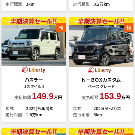
走行距離
3km
走行距離
0.2万km
軽
軽
ハスラー
Ｎ－ＢＯＸカスタム
ＪスタイルII
ベースグレード
149.9
153.9
支払総額
万円
支払総額
万円
年式
2022(令和4)年
年式
2025(令和7)年
走行距離
1.6万km
走行距離
6km