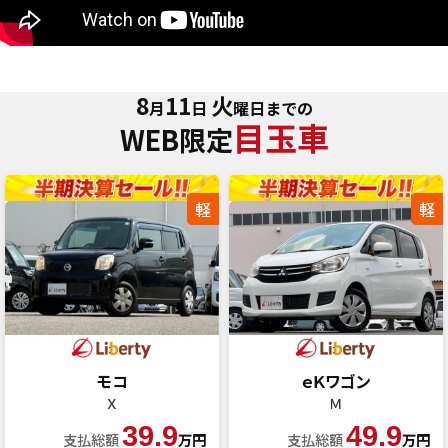
8
11
火
月
日
曜日までの
目玉車
WEB限定
軽
軽
モコ
ｅＫワゴン
Ｘ
Ｍ
39.9
49.9
支払総額
万円
支払総額
万円