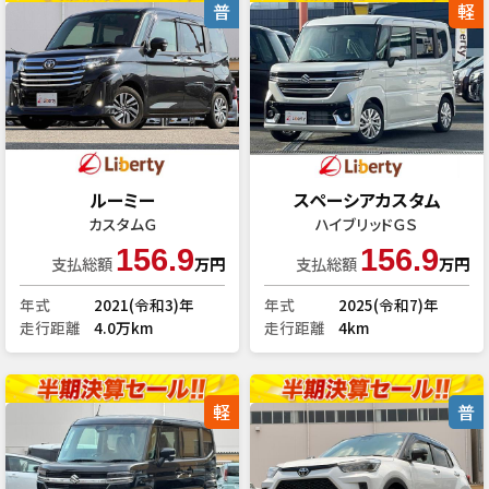
普
軽
ルーミー
スペーシアカスタム
カスタムＧ
ハイブリッドＧＳ
156.9
156.9
支払総額
万円
支払総額
万円
年式
2021(令和3)年
年式
2025(令和7)年
走行距離
4.0万km
走行距離
4km
軽
普