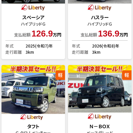
スペーシア
ハスラー
ハイブリッドＧ
ハイブリッドＧ
126.9
136.9
支払総額
万円
支払総額
万円
年式
2025(令和7)年
年式
2026(令和8)年
走行距離
3km
走行距離
3km
軽
軽
タフト
Ｎ－ＢＯＸ
Ｇ クロムベンチャー
ベースグレード