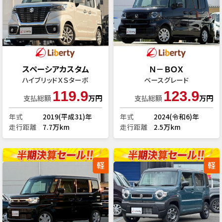
スペーシアカスタム
Ｎ－ＢＯＸ
ハイブリッドＸＳターボ
ベースグレード
119.9
123.9
支払総額
万円
支払総額
万円
年式
2019(平成31)年
年式
2024(令和6)年
走行距離
7.7万km
走行距離
2.5万km
軽
軽