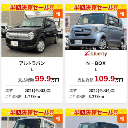
軽
軽
アルトラパン
Ｎ－ＢＯＸ
Ｌ
Ｌ
99.9
109.9
支払総額
万円
支払総額
万円
年式
2021(令和3)年
年式
2022(令和4)年
走行距離
1.7万km
走行距離
3.2万km
軽
軽