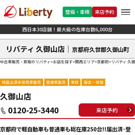
整備・車検
来店予約
西日本30店舗！最大級の在庫台数6,000台
リバティ 久御山店｜
京都府久世郡久御山町
中古車販売・買取のリバティ
お店を探す
関西エリア
京都府
リバティ 久
軽届出済未使用車販売
普通車販売
車検
鈑金・修理
久御山店
0120-25-3440
来店予約
京都府で軽自動車も普通車も総在庫250台!!届出済･登