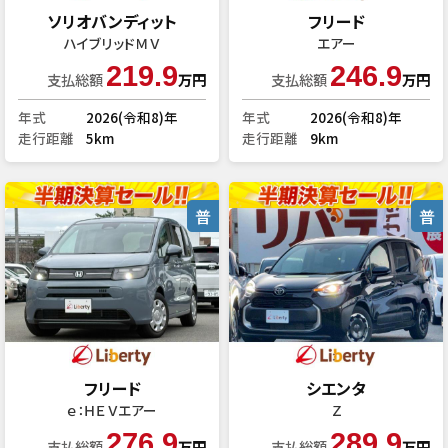
ソリオバンディット
フリード
ハイブリッドＭＶ
エアー
219.9
246.9
支払総額
万円
支払総額
万円
年式
2026(令和8)年
年式
2026(令和8)年
走行距離
5km
走行距離
9km
普
普
フリード
シエンタ
ｅ：ＨＥＶエアー
Ｚ
276.9
289.9
支払総額
万円
支払総額
万円