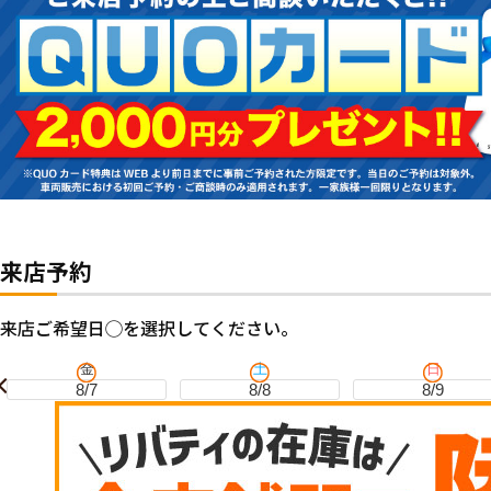
来店予約
来店ご希望日◯を選択してください。
金
土
日
8/7
8/8
8/9