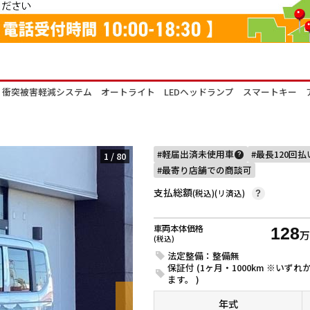
衝突被害軽減システム オートライト LEDヘッドランプ スマートキー 
軽届出済未使用車
最長120回
1
/
80
?
最寄り店舗での商談可
支払総額
(税込)(リ済込)
?
車両本体価格
128
(税込)
法定整備：整備無
保証付 (1ヶ月・1000km ※い
ます。 )
年式