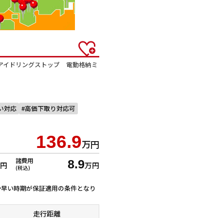
アイドリングストップ 電動格納ミ
払い対応
高価下取り対応可
136.9
万円
諸費用
8.9
万円
万円
(税込)
ずれか早い時期が保証適用の条件となり
走行距離