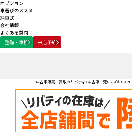
オプション
車選びのススメ
納車式
会社情報
よくある質問
整備・車検
来店予約
営業時間
AM10:00 ～ PM6:00
中古車販売・買取のリバティ
中古車一覧
スズキ
スペ