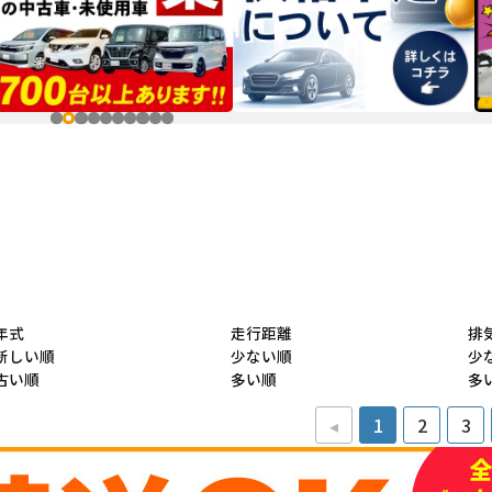
年式
走行距離
排
新しい順
少ない順
少
古い順
多い順
多
◂
1
2
3