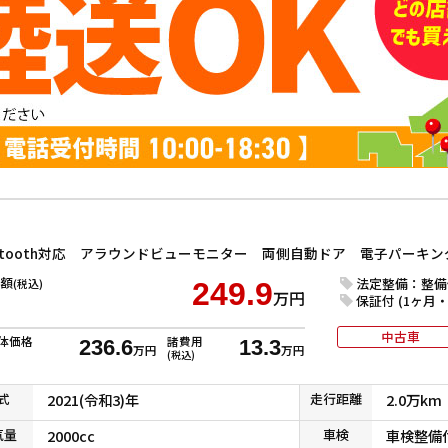
額
法定整備：整備
(税込)
249.9
万円
保証付 (1ヶ月・1
中古車
体価格
諸費用
236.6
13.3
万円
万円
(税込)
式
2021(令和3)年
走行
距離
2.0万km
気
量
2000cc
車検
車検整備