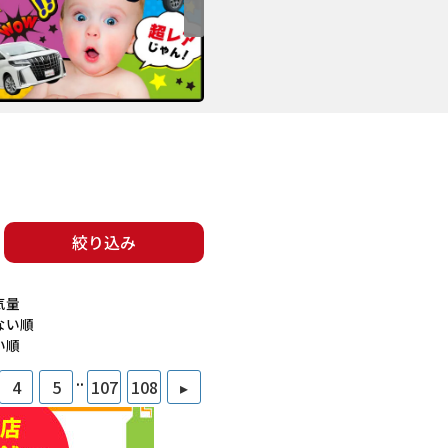
絞り込み
気量
ない順
い順
..
4
5
107
108
▸