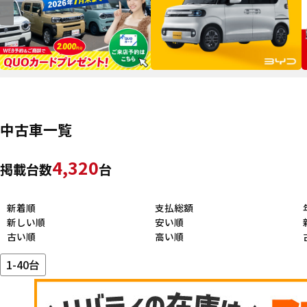
中古車一覧
4,320
掲載台数
台
新着順
支払総額
新しい順
安い順
古い順
高い順
1-40台