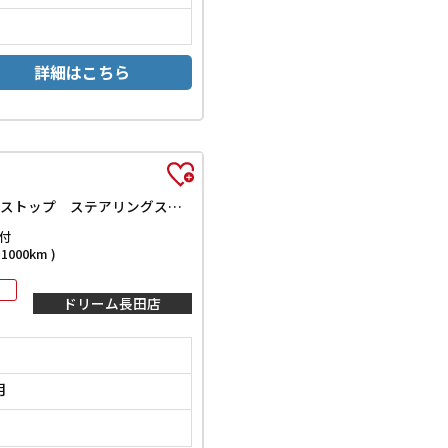
詳細はこちら
X 衝突軽減B 社外ナビ TV アラウンドビューモニター ETC 左パワースライドドア スマートキー プッシュスタート アイドリングストップ ステアリングスイッチ タッチパネルオートエアコン
付
000km )
ドリーム長田店
月