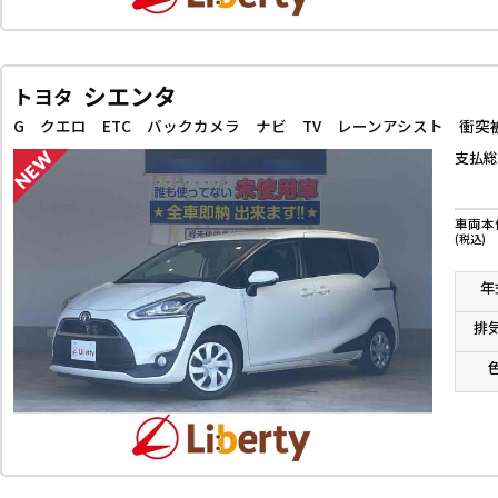
シエンタ
トヨタ
支払総
車両本
(税込)
年
排