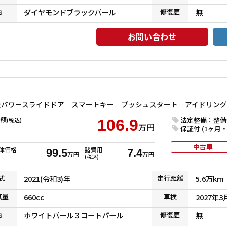
色
ダイヤモンドブラックパール
修復
歴
無
お問い合わせ
額
法定整備：整備
(税込)
106.9
万円
保証付 (1ヶ月・1
中古車
体価格
諸費用
99.5
7.4
万円
万円
(税込)
式
2021(令和3)年
走行
距離
5.6万km
気
量
660cc
車検
2027年3
色
ホワイトパール３コートパール
修復
歴
無