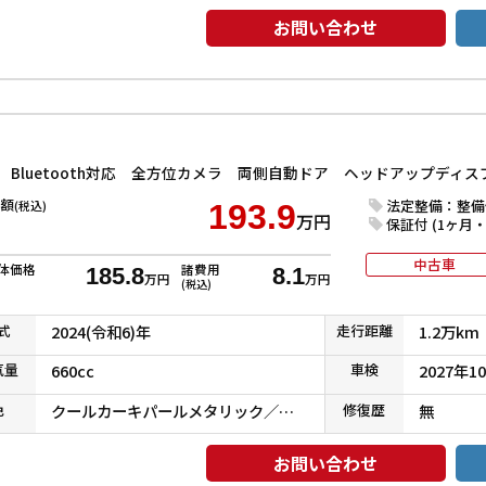
お問い合わせ
額
法定整備：整備
(税込)
193.9
万円
保証付 (1ヶ月・1
中古車
体価格
諸費用
185.8
8.1
万円
万円
(税込)
式
2024(令和6)年
走行
距離
1.2万km
気
量
660cc
車検
2027年1
色
クールカーキパールメタリック／ガンメタリック
修復
歴
無
お問い合わせ