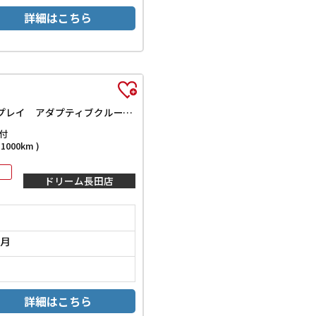
詳細はこちら
ハイブリッドXZ スズキセーフティサポート 純正9インチナビ TV Bluetooth対応 全方位カメラ 両側自動ドア ヘッドアップディスプレイ アダプティブクルーズコントロール ステアリングヒーター LEDヘッドライ
付
000km )
ドリーム長田店
0月
詳細はこちら