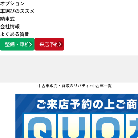
オプション
車選びのススメ
納車式
会社情報
よくある質問
整備・車検
来店予約
営業時間
AM10:00 ～ PM6:00
中古車販売・買取のリバティ
中古車一覧