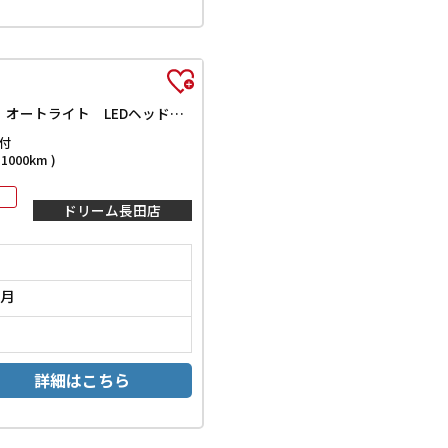
G クエロ ETC バックカメラ ナビ TV レーンアシスト 衝突被害軽減システム 両側電動スライドドア オートマチックハイビーム オートライト LEDヘッドランプ スマートキー アイドリングストップ
付
000km )
ドリーム長田店
2月
詳細はこちら