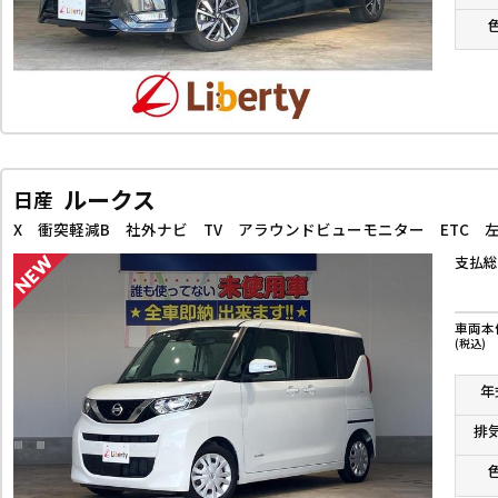
ルークス
日産
支払総
車両本
(税込)
年
排