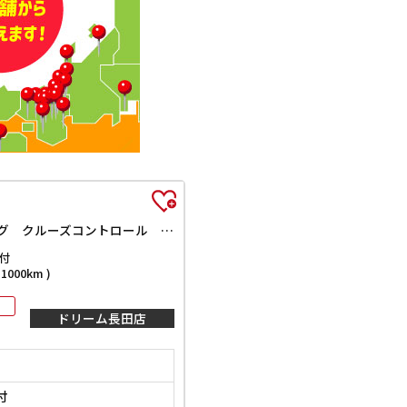
ハイウェイスターV プロパイロット 純正10インチナビ TV Bluetooth対応 アラウンドビューモニター 両側自動ドア 電子パーキング クルーズコントロール LEDヘッドライト 革巻きステアリング スマートキー
付
000km )
ドリーム長田店
付