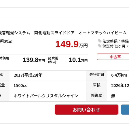
額
法定整備：整備
(税込)
149.9
万円
保証付 (1ヶ月・1
中古車
体価格
諸費用
139.8
10.1
万円
万円
(税込)
式
2017(平成29)年
走行
距離
6.4万km
気
量
1500cc
車検
2026年1
色
ホワイトパールクリスタルシャイン
修復
歴
無
お問い合わせ