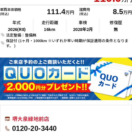
車両本体価格
諸費用
111.4
8.5
万円
万円
(税込)
(税込)
年式
走行距離
車検
修復歴
2026(R8)
16km
2028年2月
無
法定整備：整備無
保証付 (1ヶ月・1000km ※いずれか早い時期が保証適用の条件となりま
す。 )
堺大泉緑地前店
0120-20-3440