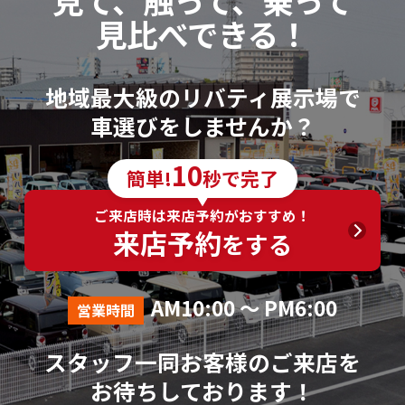
見て、触って、乗って
見比べできる！
地域最大級のリバティ展示場で
車選びをしませんか？
10
簡単!
秒で完了
ご来店時は来店予約がおすすめ！
来店予約
をする
AM10:00 ～ PM6:00
営業時間
スタッフ一同お客様のご来店を
お待ちしております！