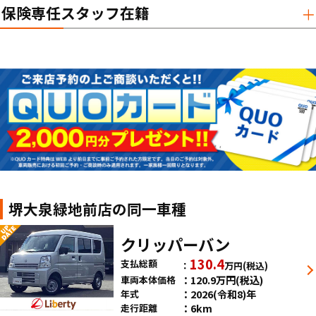
保険専任スタッフ在籍
堺大泉緑地前店の同一車種
クリッパーバン
130.4
支払総額
万円
(税込)
120.9
万円
(税込)
車両本体価格
2026(令和8)年
年式
6km
走行距離