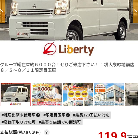
グループ総在庫約６０００台！ぜひご来店下さい！！ 堺大泉緑地前店
８／５〜８／１１限定目玉車
軽届出済未使用車
限定目玉車
最長120回払い対応
?
?
高価下取り対応可
最寄り店舗での商談可
支払総額
(税込)(リ済込)
119.9
?
万円