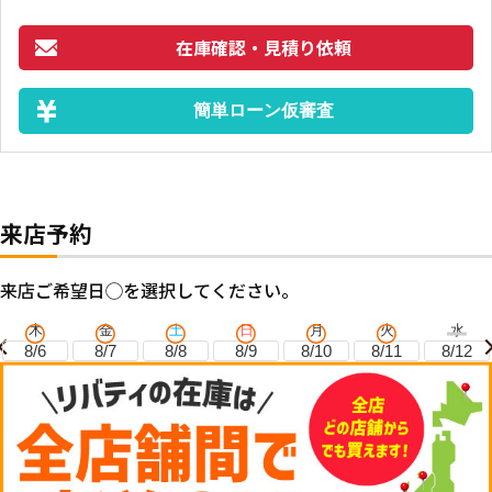
在庫確認・見積り依頼
簡単ローン仮審査
来店予約
来店ご希望日◯を選択してください。
木
金
土
日
月
火
水
8/6
8/7
8/8
8/9
8/10
8/11
8/12