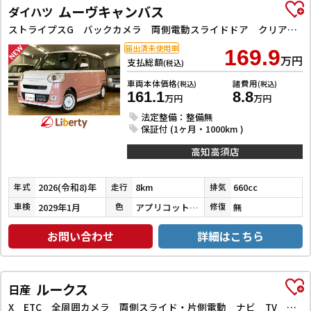
ムーヴキャンバス
ダイハツ
ストライプスG バックカメラ 両側電動スライドドア クリアランスソナー 衝突被害軽減システム オートライト LEDヘッドランプ スマートキー アイドリングストップ 電動格納ミラー シートヒーター ベンチシート CVT
届出済未使用車
169.9
万円
支払総額
(税込)
車両本体価格
諸費用
(税込)
(税込)
161.1
8.8
万円
万円
法定整備：整備無
保証付 (1ヶ月・1000km )
高知高須店
2026(令和8)年
8km
660cc
年式
走行
排気
2029年1月
アプリコットピンクメタリック／シャイニングホワイトパール
無
車検
色
修復
お問い合わせ
詳細はこちら
ルークス
日産
X ETC 全周囲カメラ 両側スライド・片側電動 ナビ TV クリアランスソナー 衝突被害軽減システム オートライト スマートキー アイドリングストップ 電動格納ミラー ベンチシート CVT