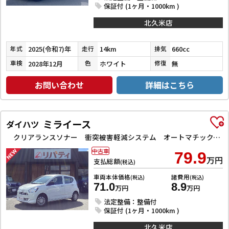
保証付 (1ヶ月・1000km )
北久米店
2025(令和7)年
14km
660cc
年式
走行
排気
2028年12月
ホワイト
無
車検
色
修復
お問い合わせ
詳細はこちら
ミライース
ダイハツ
クリアランスソナー 衝突被害軽減システム オートマチックハイビーム オートライト アイドリングストップ CVT ESC CD ミュージックプレイヤー接続可 エアコン パワーステアリング
中古車
79.9
万円
支払総額
(税込)
車両本体価格
諸費用
(税込)
(税込)
71.0
8.9
万円
万円
法定整備：整備付
保証付 (1ヶ月・1000km )
北久米店