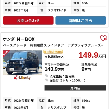
2026(令和8)年
8km
660cc
年式
走行
排気
2029年7月
メテオロイドグレーメタリック
無
車検
色
修復
お問い合わせ
詳細はこちら
N－BOX
ホンダ
ベースグレード 片側電動スライドドア アダプティブクルーズコントロール LEDヘッドライト クリアランスソナー スマートキー アイドリングストップ CVT ESC チップアップシート エアコン パワーウィンドウ
届出済未使用車
149.9
万円
支払総額
(税込)
車両本体価格
諸費用
(税込)
(税込)
140.9
9
万円
万円
法定整備：整備無
保証付 (1ヶ月・1000km )
尼崎店
2026(令和8)年
3km
660cc
年式
走行
排気
2029年6月
クリスタルブラックパール
無
車検
色
修復