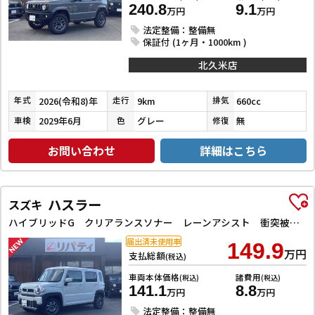
240.8
9.1
万円
万円
法定整備：整備無
保証付 (1ヶ月・1000km )
北久米店
2026(令和8)年
9km
660cc
年式
走行
排気
2029年6月
グレー
無
車検
色
修復
お問い合わせ
詳細はこちら
ハスラー
スズキ
ハイブリッドG クリアランスソナー レーンアシスト 衝突被害軽減システム オートライト スマートキー アイドリングストップ 電動格納ミラー シートヒーター CVT ESC エアコン パワーウィンドウ
届出済未使用車
149.9
万円
支払総額
(税込)
車両本体価格
諸費用
(税込)
(税込)
141.1
8.8
万円
万円
法定整備：整備無