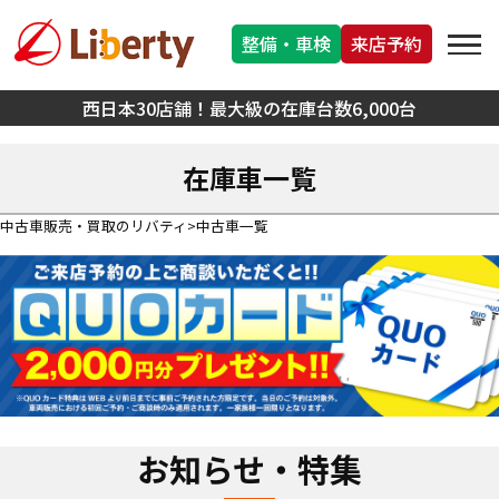
整備・車検
来店予約
西日本30店舗！最大級の在庫台数6,000台
在庫車一覧
中古車販売・買取のリバティ
中古車一覧
お知らせ・特集