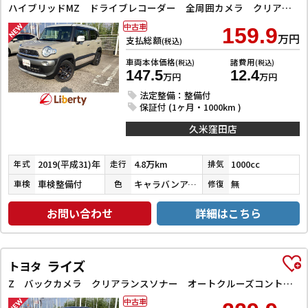
ハイブリッドMZ ドライブレコーダー 全周囲カメラ クリアランスソナー オートクルーズコントロール 衝突被害軽減システム ナビ TV LEDヘッドランプ アルミホイール スマートキー 電動格納ミラー シートヒーター
中古車
159.9
万円
支払総額
(税込)
車両本体価格
諸費用
(税込)
(税込)
147.5
12.4
万円
万円
法定整備：整備付
保証付 (1ヶ月・1000km )
久米窪田店
2019(平成31)年
4.8万km
1000cc
年式
走行
排気
車検整備付
キャラバンアイボリーパールメタリック／ピュアホワイトパール
無
車検
色
修復
お問い合わせ
詳細はこちら
ライズ
トヨタ
Z バックカメラ クリアランスソナー オートクルーズコントロール レーンアシスト 衝突被害軽減システム TV LEDヘッドランプ アルミホイール スマートキー アイドリングストップ 電動格納ミラー
中古車