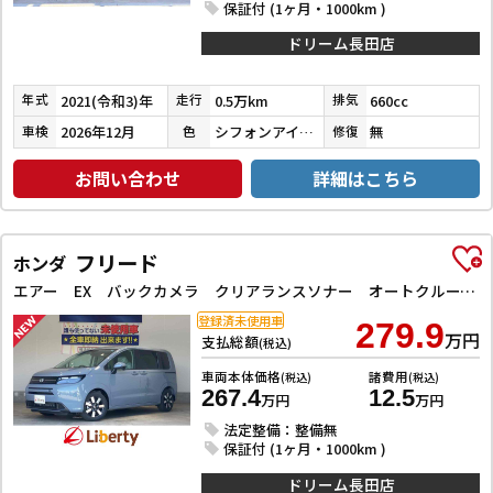
保証付 (1ヶ月・1000km )
ドリーム長田店
2021(令和3)年
0.5万km
660cc
年式
走行
排気
2026年12月
シフォンアイボリーメタリック
無
車検
色
修復
お問い合わせ
詳細はこちら
フリード
ホンダ
エアー EX バックカメラ クリアランスソナー オートクルーズコントロール レーンアシスト 衝突被害軽減システム 両側電動スライドドア オートライト LEDヘッドランプ スマートキー 電動格納ミラー シートヒーター
登録済未使用車
279.9
万円
支払総額
(税込)
車両本体価格
諸費用
(税込)
(税込)
267.4
12.5
万円
万円
法定整備：整備無
保証付 (1ヶ月・1000km )
ドリーム長田店