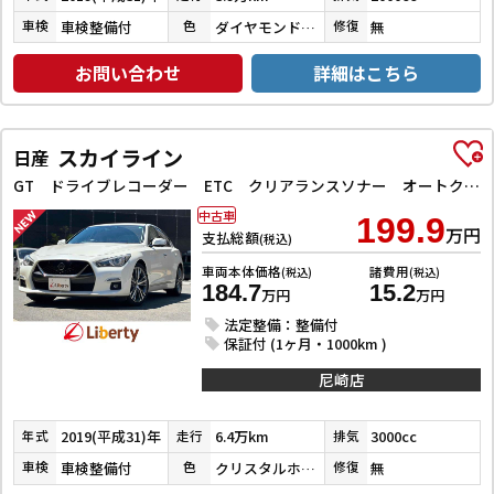
車検整備付
ダイヤモンドブラックパール
無
車検
色
修復
お問い合わせ
詳細はこちら
スカイライン
日産
GT ドライブレコーダー ETC クリアランスソナー オートクルーズコントロール 衝突被害軽減システム 全周囲カメラ ナビ TV アルミホイール オートライト LEDヘッドランプ サンルーフ AT
中古車
199.9
万円
支払総額
(税込)
車両本体価格
諸費用
(税込)
(税込)
184.7
15.2
万円
万円
法定整備：整備付
保証付 (1ヶ月・1000km )
尼崎店
2019(平成31)年
6.4万km
3000cc
年式
走行
排気
車検整備付
クリスタルホワイトパール３コートパール
無
車検
色
修復