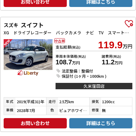
お問い合わせ
詳細はこちら
スイフト
スズキ
XG ドライブレコーダー バックカメラ ナビ TV スマートキー 電動格納ミラー シートヒーター CVT 盗難防止システム 衝突安全ボディ ABS ESC CD Bluetooth エアコン
中古車
119.9
万円
支払総額
(税込)
車両本体価格
諸費用
(税込)
(税込)
108.7
11.2
万円
万円
法定整備：整備付
保証付 (1ヶ月・1000km )
久米窪田店
2019(平成31)年
2.5万km
1200cc
年式
走行
排気
2028年7月
ピュアホワイトパール
無
車検
色
修復
お問い合わせ
詳細はこちら