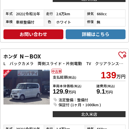
2021(令和3)年
2.6万km
660cc
年式
走行
排気
車検整備付
ホワイト
無
車検
色
修復
お問い合わせ
詳細はこちら
N－BOX
ホンダ
L バックカメラ 両側スライド・片側電動 TV クリアランスソナー オートクルーズコントロール レーンアシスト 衝突被害軽減システム オートライト スマートキー アイドリングストップ 電動格納ミラー
中古車
139
万円
支払総額
(税込)
車両本体価格
諸費用
(税込)
(税込)
129.9
9.1
万円
万円
法定整備：整備付
保証付 (1ヶ月・1000km )
北久米店
2021(令和3)年
1.8万km
660cc
年式
走行
排気