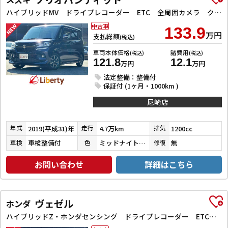
ハイブリッドMV ドライブレコーダー ETC 全周囲カメラ クリアランスソナー オートクルーズコントロール レーンアシスト 衝突被害軽減システム 両側スライド・片側電動 LEDヘッドランプ スマートキー
中古車
133.9
万円
支払総額
(税込)
車両本体価格
諸費用
(税込)
(税込)
121.8
12.1
万円
万円
法定整備：整備付
保証付 (1ヶ月・1000km )
尼崎店
2019(平成31)年
4.7万km
1200cc
年式
走行
排気
車検整備付
ミッドナイトバイオレットメタリック
無
車検
色
修復
お問い合わせ
詳細はこちら
ヴェゼル
ホンダ
ハイブリッドZ・ホンダセンシング ドライブレコーダー ETC バックカメラ オートクルーズコントロール レーンアシスト 衝突被害軽減システム ナビ TV オートライト LEDヘッドランプ アルミホイール スマートキー 電動格納ミラー