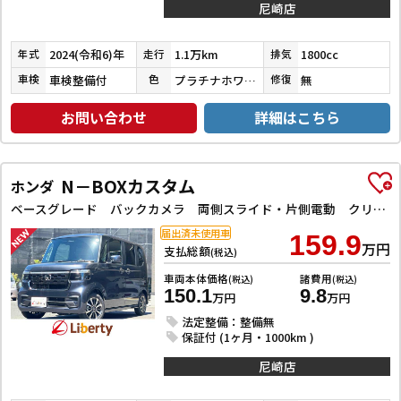
尼崎店
2024(令和6)年
1.1万km
1800cc
年式
走行
排気
車検整備付
プラチナホワイトパールマイカ／アティチュードブラックマイカ
無
車検
色
修復
お問い合わせ
詳細はこちら
N－BOXカスタム
ホンダ
ベースグレード バックカメラ 両側スライド・片側電動 クリアランスソナー レーンアシスト オートライト スマートキー 電動格納ミラー CVT ESC USB チップアップシート アルミホイール エアコン
届出済未使用車
159.9
万円
支払総額
(税込)
車両本体価格
諸費用
(税込)
(税込)
150.1
9.8
万円
万円
法定整備：整備無
保証付 (1ヶ月・1000km )
尼崎店