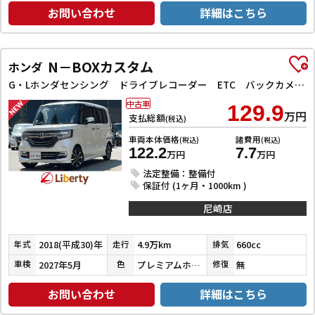
お問い合わせ
詳細はこちら
N－BOXカスタム
ホンダ
G・Lホンダセンシング ドライブレコーダー ETC バックカメラ 両側スライド・片側電動 ナビ TV クリアランスソナー オートクルーズコントロール レーンアシスト 衝突被害軽減システム オートライト スマートキー
中古車
129.9
万円
支払総額
(税込)
車両本体価格
諸費用
(税込)
(税込)
122.2
7.7
万円
万円
法定整備：整備付
保証付 (1ヶ月・1000km )
尼崎店
2018(平成30)年
4.9万km
660cc
年式
走行
排気
2027年5月
プレミアムホワイトパールⅡ
無
車検
色
修復
お問い合わせ
詳細はこちら