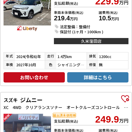
229.9
万円
支払総額
(税込)
車両本体価格
諸費用
(税込)
(税込)
219.4
10.5
万円
万円
法定整備：整備付
保証付 (1ヶ月・1000km )
久米窪田店
2024(令和6)年
1.4万km
1200cc
年式
走行
排気
2027年10月
シャイニングホワイトパール／ブラックマイカメタリック
無
車検
色
修復
お問い合わせ
詳細はこちら
ジムニー
スズキ
XC 4WD クリアランスソナー オートクルーズコントロール レーンアシスト 衝突被害軽減システム オートライト ヘッドライトウォッシャー スマートキー アイドリングストップ 電動格納ミラー シートヒーター
届出済未使用車
249.9
万円
支払総額
(税込)
車両本体価格
諸費用
(税込)
(税込)