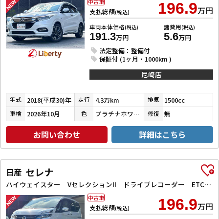
中古車
196.9
万円
支払総額
(税込)
車両本体価格
諸費用
(税込)
(税込)
191.3
5.6
万円
万円
法定整備：整備付
保証付 (1ヶ月・1000km )
尼崎店
2018(平成30)年
4.3万km
1500cc
年式
走行
排気
2026年10月
プラチナホワイトパール
無
車検
色
修復
お問い合わせ
詳細はこちら
セレナ
日産
ハイウェイスター VセレクションII ドライブレコーダー ETC バックカメラ サイドカメラ ナビ TV クリアランスソナー オートクルーズコントロール パークアシスト 衝突被害軽減システム 両側電動スライドドア オートライト
中古車
196.9
万円
支払総額
(税込)