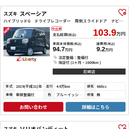
スペーシア
スズキ
ハイブリッドG ドライブレコーダー 両側スライドドア ナビ TV オートライト スマートキー アイドリングストップ 電動格納ミラー ベンチシート CVT ABS ESC CD エアコン パワーウィンドウ
中古車
103.9
万円
支払総額
(税込)
車両本体価格
諸費用
(税込)
(税込)
94.7
9.2
万円
万円
法定整備：整備付
保証付 (1ヶ月・1000km )
尼崎店
2019(平成31)年
4.9万km
660cc
年式
走行
排気
車検整備付
ブルーイッシュブラックパール３
無
車検
色
修復
お問い合わせ
詳細はこちら
ソリオバンディット
スズキ