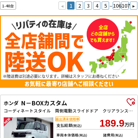
..
◂
1
2
3
4
5
106
107
▸
1-40台
N－BOXカスタム
ホンダ
コーディネートスタイル 両側電動スライドドア クリアランスソナー オートクルーズコントロール レーンアシスト オートライト スマートキー アイドリングストップ 電動格納ミラー ベンチシート CVT ESC
届出済未使用車
189.9
万円
支払総額
(税込)
車両本体価格
諸費用
(税込)
(税込)