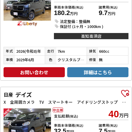
車両本体価格
諸費用
(税込)
(税込)
180.2
9.7
万円
万円
法定整備：整備無
保証付 (1ヶ月・1000km )
高知高須店
2026(令和8)年
7km
660cc
年式
走行
排気
2029年6月
クリスタルブラックパール
無
車検
色
修復
お問い合わせ
詳細はこちら
デイズ
日産
X 全周囲カメラ TV スマートキー アイドリングストップ 電動格納ミラー ベンチシート CVT 盗難防止システム ABS ミュージックプレイヤー接続可 衝突安全ボディ エアコン パワーステアリング
中古車
40
万円
支払総額
(税込)
車両本体価格
諸費用
(税込)
(税込)
32.5
7.5
万円
万円