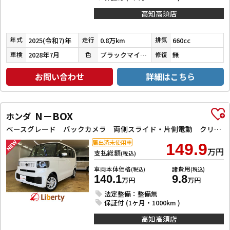
高知高須店
2025(令和7)年
0.8万km
660cc
年式
走行
排気
2028年7月
ブラックマイカメタリック
無
車検
色
修復
お問い合わせ
詳細はこちら
N－BOX
ホンダ
ベースグレード バックカメラ 両側スライド・片側電動 クリアランスソナー オートクルーズコントロール レーンアシスト 衝突被害軽減システム オートライト LEDヘッドランプ スマートキー アイドリングストップ
届出済未使用車
149.9
万円
支払総額
(税込)
車両本体価格
諸費用
(税込)
(税込)
140.1
9.8
万円
万円
法定整備：整備無
保証付 (1ヶ月・1000km )
高知高須店