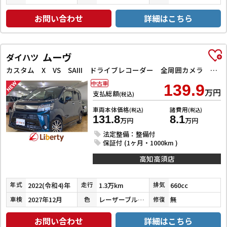
お問い合わせ
詳細はこちら
ムーヴ
ダイハツ
カスタム X VS SAIII ドライブレコーダー 全周囲カメラ ナビ TV クリアランスソナー 衝突被害軽減システム オートマチックハイビーム オートライト LEDヘッドランプ スマートキー アイドリングストップ 電動格納ミラー
中古車
139.9
万円
支払総額
(税込)
車両本体価格
諸費用
(税込)
(税込)
131.8
8.1
万円
万円
法定整備：整備付
保証付 (1ヶ月・1000km )
高知高須店
2022(令和4)年
1.3万km
660cc
年式
走行
排気
2027年12月
レーザーブルークリスタルシャイン
無
車検
色
修復
お問い合わせ
詳細はこちら