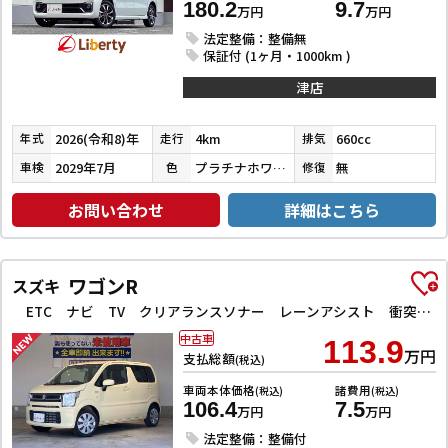
180.2
9.7
万円
万円
法定整備：整備無
保証付 (1ヶ月・1000km )
津店
2026(令和8)年
4km
660cc
年式
走行
排気
2029年7月
プラチナホワイトパール
無
車検
色
修復
お問い合わせ
詳細はこちら
ワゴンR
スズキ
ETC ナビ TV クリアランスソナー レーンアシスト 衝突被害軽減システム オートライト スマートキー アイドリングストップ 電動格納ミラー シートヒーター ベンチシート CVT ESC CD
中古車
113.9
万円
支払総額
(税込)
車両本体価格
諸費用
(税込)
(税込)
106.4
7.5
万円
万円
法定整備：整備付