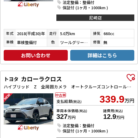
法定整備：整備付
保証付 (1ヶ月・1000km )
尼崎店
2018(平成30)年
5.0万km
660cc
年式
走行
排気
車検整備付
ツールグリーンパールメタリック
無
車検
色
修復
お問い合わせ
詳細はこちら
カローラクロス
トヨタ
ハイブリッド Z 全周囲カメラ オートクルーズコントロール レーンアシスト パワーシート 衝突被害軽減システム ナビ TV オートライト LEDヘッドランプ ヘッドライトウォッシャー 電動リアゲート アルミホイール
中古車
339.9
万円
支払総額
(税込)
車両本体価格
諸費用
(税込)
(税込)
327
12.9
万円
万円
法定整備：整備付
保証付 (1ヶ月・1000km )