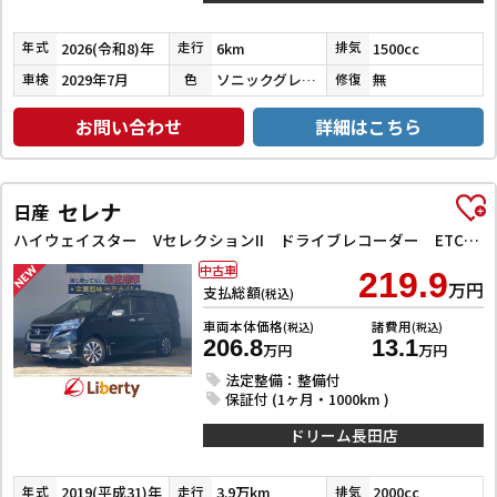
2026(令和8)年
6km
1500cc
年式
走行
排気
2029年7月
ソニックグレーパール
無
車検
色
修復
お問い合わせ
詳細はこちら
セレナ
日産
ハイウェイスター VセレクションII ドライブレコーダー ETC 全周囲カメラ ナビ TV クリアランスソナー オートクルーズコントロール パークアシスト 衝突被害軽減システム 両側電動スライドドア オートライト LEDヘッドランプ
中古車
219.9
万円
支払総額
(税込)
車両本体価格
諸費用
(税込)
(税込)
206.8
13.1
万円
万円
法定整備：整備付
保証付 (1ヶ月・1000km )
ドリーム長田店
2019(平成31)年
3.9万km
2000cc
年式
走行
排気