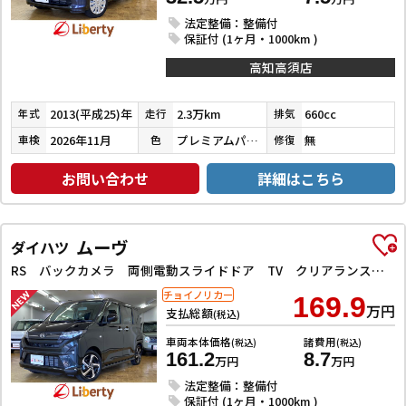
法定整備：整備付
保証付 (1ヶ月・1000km )
高知高須店
2013(平成25)年
2.3万km
660cc
年式
走行
排気
2026年11月
プレミアムパープルパール
無
車検
色
修復
お問い合わせ
詳細はこちら
ムーヴ
ダイハツ
RS バックカメラ 両側電動スライドドア TV クリアランスソナー オートクルーズコントロール 衝突被害軽減システム オートライト LEDヘッドランプ スマートキー アイドリングストップ 電動格納ミラー
チョイノリカー
169.9
万円
支払総額
(税込)
車両本体価格
諸費用
(税込)
(税込)
161.2
8.7
万円
万円
法定整備：整備付
保証付 (1ヶ月・1000km )