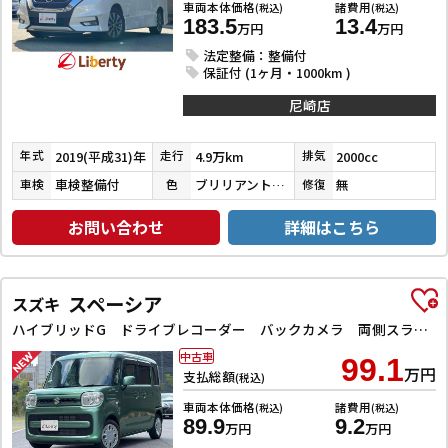
車両本体価格
諸費用
(税込)
(税込)
183.5
13.4
万円
万円
法定整備：整備付
保証付 (1ヶ月・1000km )
尼崎店
2019(平成31)年
4.9万km
2000cc
年式
走行
排気
車検整備付
ブリリアントホワイトパール３コートパール
無
車検
色
修復
お問い合わせ
詳細はこちら
スペーシア
スズキ
ハイブリッドG ドライブレコーダー バックカメラ 両側スライドドア ナビ TV スマートキー アイドリングストップ 電動格納ミラー ベンチシート CVT ESC CD DVD再生 Bluetooth エアコン
中古車
99.1
万円
支払総額
(税込)
車両本体価格
諸費用
(税込)
(税込)
89.9
9.2
万円
万円