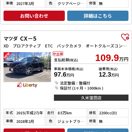
2027年3月
クリアベージュメタリック
無
車検
色
修復
お問い合わせ
詳細はこちら
CX－5
マツダ
XD プロアクティブ ETC バックカメラ オートクルーズコントロール レーンアシスト 衝突被害軽減システム ナビ オートライト LEDヘッドランプ アルミホイール スマートキー アイドリングストップ 電動格納ミラー AT
中古車
109.9
万円
支払総額
(税込)
車両本体価格
諸費用
(税込)
(税込)
97.6
12.3
万円
万円
法定整備：整備付
保証付 (1ヶ月・1000km )
久米窪田店
2015(平成27)年
8.5万km
2200cc(D)
年式
走行
排気
2028年2月
ジェットブラックマイカ
無
車検
色
修復