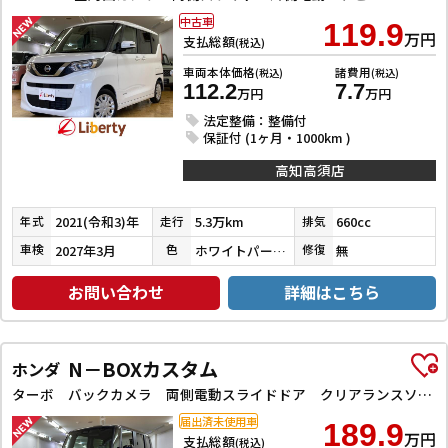
中古車
119.9
万円
支払総額
(税込)
車両本体価格
諸費用
(税込)
(税込)
112.2
7.7
万円
万円
法定整備：整備付
保証付 (1ヶ月・1000km )
高知高須店
2021(令和3)年
5.3万km
660cc
年式
走行
排気
2027年3月
ホワイトパール３コートパール
無
車検
色
修復
お問い合わせ
詳細はこちら
N－BOXカスタム
ホンダ
ターボ バックカメラ 両側電動スライドドア クリアランスソナー オートクルーズコントロール レーンアシスト 衝突被害軽減システム オートライト LEDヘッドランプ スマートキー アイドリングストップ
届出済未使用車
189.9
万円
支払総額
(税込)