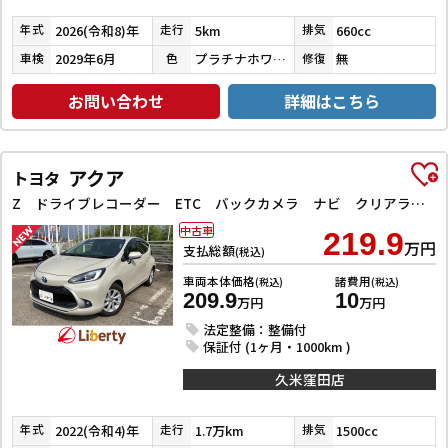
2026(令和8)年
5km
660cc
年式
走行
排気
2029年6月
プラチナホワイトパール
無
車検
色
修復
お問い合わせ
詳細はこちら
アクア
トヨタ
Z ドライブレコーダー ETC バックカメラ ナビ クリアランスソナー オートクルーズコントロール レーンアシスト 衝突被害軽減システム アルミホイール LEDヘッドランプ スマートキー 電動格納ミラー
中古車
219.9
万円
支払総額
(税込)
車両本体価格
諸費用
(税込)
(税込)
209.9
10
万円
万円
法定整備：整備付
保証付 (1ヶ月・1000km )
久米窪田店
2022(令和4)年
1.7万km
1500cc
年式
走行
排気