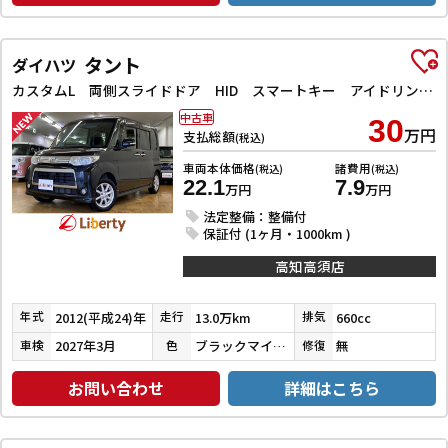
タント
ダイハツ
カスタムL 両側スライドドア HID スマートキー アイドリングストップ 電動格納ミラー ベンチシート CVT 盗難防止システム ABS アルミホイール 衝突安全ボディ エアコン パワーステアリング
中古車
30
万円
支払総額
(税込)
車両本体価格
諸費用
(税込)
(税込)
22.1
7.9
万円
万円
法定整備：整備付
保証付 (1ヶ月・1000km )
高知高須店
2012(平成24)年
13.0万km
660cc
年式
走行
排気
2027年3月
ブラックマイカメタリック
無
車検
色
修復
お問い合わせ
詳細はこちら