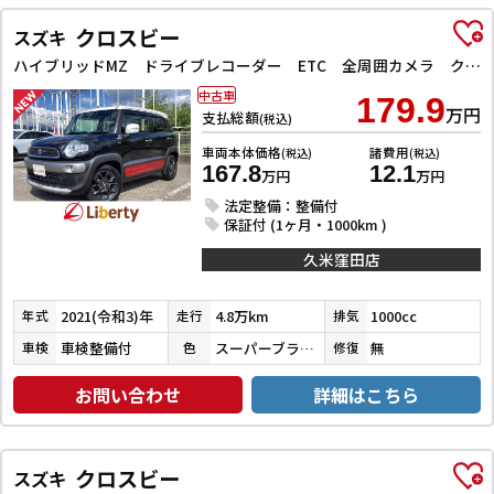
クロスビー
スズキ
ハイブリッドMZ ドライブレコーダー ETC 全周囲カメラ クリアランスソナー オートクルーズコントロール レーンアシスト 衝突被害軽減システム ナビ TV オートライト LEDヘッドランプ アルミホイール
中古車
179.9
万円
支払総額
(税込)
車両本体価格
諸費用
(税込)
(税込)
167.8
12.1
万円
万円
法定整備：整備付
保証付 (1ヶ月・1000km )
久米窪田店
2021(令和3)年
4.8万km
1000cc
年式
走行
排気
車検整備付
スーパーブラックＰ／ピュアホワイトＰ／バーニングレッドパール
無
車検
色
修復
お問い合わせ
詳細はこちら
クロスビー
スズキ