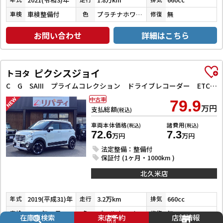
車検整備付
プラチナホワイトパール
無
車検
色
修復
お問い合わせ
詳細はこちら
ピクシスジョイ
トヨタ
C G SAIII プライムコレクション ドライブレコーダー ETC バックカメラ ナビ TV クリアランスソナー 衝突被害軽減システム オートマチックハイビーム オートライト スマートキー アイドリングストップ 電動格納ミラー
中古車
79.9
万円
支払総額
(税込)
車両本体価格
諸費用
(税込)
(税込)
72.6
7.3
万円
万円
法定整備：整備付
保証付 (1ヶ月・1000km )
北久米店
2019(平成31)年
3.2万km
660cc
年式
走行
排気
2026年10月
パールホワイトⅢ
無
車検
色
修復
在庫車検索
来店予約
店舗情報