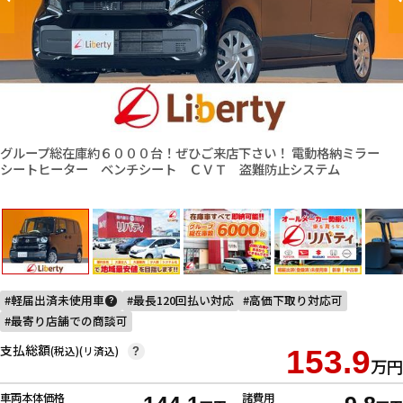
グループ総在庫約６０００台！ぜひご来店下さい！ 電動格納ミラー
シートヒーター ベンチシート ＣＶＴ 盗難防止システム
軽届出済未使用車
最長120回払い対応
高価下取り対応可
?
最寄り店舗での商談可
支払総額
(税込)(リ済込)
153.9
?
万円
車両本体価格
諸費用