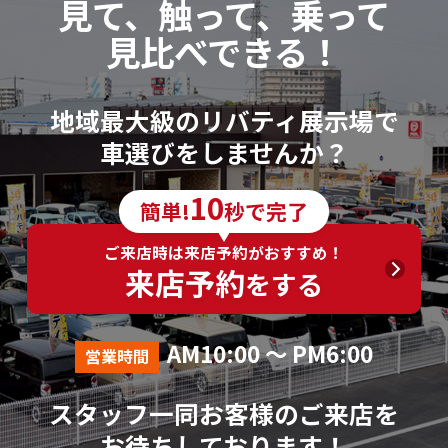
見て、触って、乗って
見比べできる！
地域最大級のリバティ展示場で
車選びをしませんか？
10
簡単!
秒で完了
ご来店時は来店予約がおすすめ！
来店予約
をする
AM10:00 ～ PM6:00
営業時間
スタッフ一同お客様のご来店を
お待ちしております！