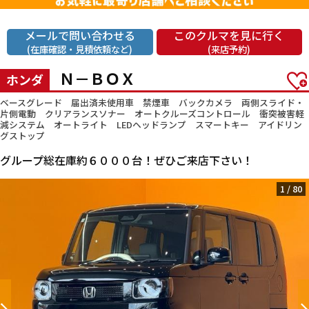
メールで問い合わせる
このクルマを見に行く
(在庫確認・見積依頼など)
(来店予約)
Ｎ－ＢＯＸ
ホンダ
ベースグレード 届出済未使用車 禁煙車 バックカメラ 両側スライド・
片側電動 クリアランスソナー オートクルーズコントロール 衝突被害軽
減システム オートライト LEDヘッドランプ スマートキー アイドリン
グストップ
グループ総在庫約６０００台！ぜひご来店下さい！
1
/
80