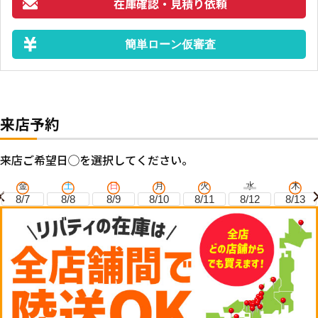
在庫確認・見積り依頼
簡単ローン仮審査
来店予約
来店ご希望日◯を選択してください。
金
土
日
月
火
水
木
8/7
8/8
8/9
8/10
8/11
8/12
8/13