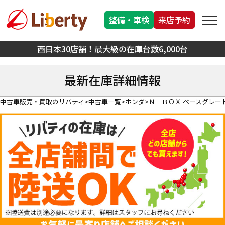
整備・車検
来店予約
西日本30店舗！最大級の在庫台数6,000台
最新在庫詳細情報
中古車販売・買取のリバティ
中古車一覧
ホンダ
Ｎ－ＢＯＸ ベースグレー