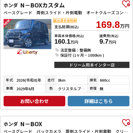
N－BOXカスタム
ホンダ
ベースグレード 両側スライド・片側電動 オートクルーズコントロール レーンアシスト オートライト スマートキー アイドリングストップ 電動格納ミラー ベンチシート CVT ESC アルミホイール エアコン
届出済未使用車
169.8
万円
支払総額
(税込)
車両本体価格
諸費用
(税込)
(税込)
160.1
9.7
万円
万円
法定整備：整備無
保証付 (1ヶ月・1000km )
ドリーム熊本インター店
2026(令和8)年
8km
660cc
年式
走行
排気
2029年6月
クリスタルブラックパール
無
車検
色
修復
お問い合わせ
詳細はこちら
N－BOX
ホンダ
ベースグレード バックカメラ 両側スライド・片側電動 クリアランスソナー オートクルーズコントロール レーンアシスト オートライト スマートキー アイドリングストップ 電動格納ミラー ベンチシート