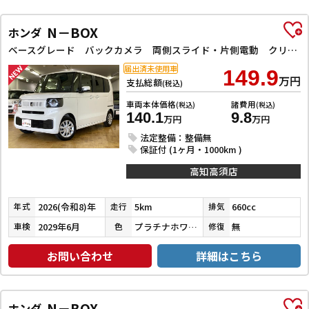
N－BOX
ホンダ
ベースグレード バックカメラ 両側スライド・片側電動 クリアランスソナー オートクルーズコントロール レーンアシスト 衝突被害軽減システム オートライト LEDヘッドランプ スマートキー アイドリングストップ
届出済未使用車
149.9
万円
支払総額
(税込)
車両本体価格
諸費用
(税込)
(税込)
140.1
9.8
万円
万円
法定整備：整備無
保証付 (1ヶ月・1000km )
高知高須店
2026(令和8)年
5km
660cc
年式
走行
排気
2029年6月
プラチナホワイトパール
無
車検
色
修復
お問い合わせ
詳細はこちら
N－BOX
ホンダ