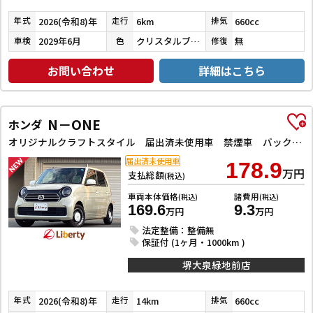
2026(令和8)年
6km
660cc
年式
走行
排気
2029年6月
クリスタルブラックパール
無
車検
色
修復
お問い合わせ
詳細はこちら
N－ONE
ホンダ
オリジナルクラフトスタイル 届出済未使用車 禁煙車 バックカメラ クリアランスソナー オートクルーズコントロール レーンアシスト オートライト スマートキー アイドリングストップ シートヒーター チップアップシート
届出済未使用車
178.9
万円
支払総額
(税込)
車両本体価格
諸費用
(税込)
(税込)
169.6
9.3
万円
万円
法定整備：整備無
保証付 (1ヶ月・1000km )
堺大泉緑地前店
2026(令和8)年
14km
660cc
年式
走行
排気