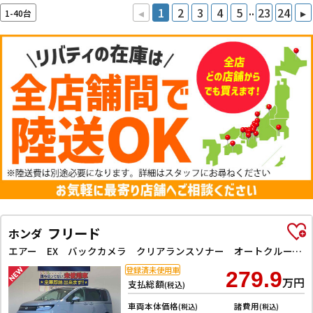
..
◂
1
2
3
4
5
23
24
▸
1-40台
フリード
ホンダ
エアー EX バックカメラ クリアランスソナー オートクルーズコントロール レーンアシスト 衝突被害軽減システム 両側電動スライドドア オートライト LEDヘッドランプ スマートキー 電動格納ミラー シートヒーター
登録済未使用車
279.9
万円
支払総額
(税込)
車両本体価格
諸費用
(税込)
(税込)