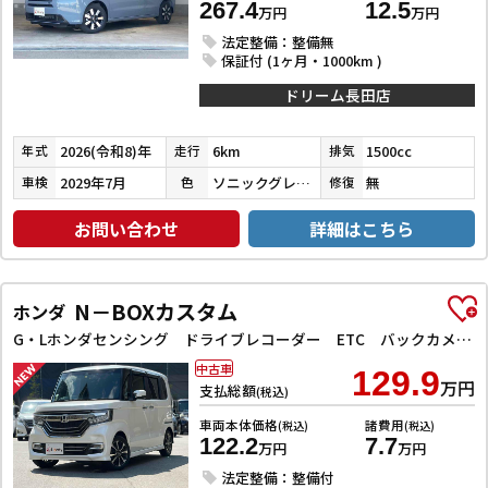
267.4
12.5
万円
万円
法定整備：整備無
保証付 (1ヶ月・1000km )
ドリーム長田店
2026(令和8)年
6km
1500cc
年式
走行
排気
2029年7月
ソニックグレーパール
無
車検
色
修復
お問い合わせ
詳細はこちら
N－BOXカスタム
ホンダ
G・Lホンダセンシング ドライブレコーダー ETC バックカメラ 両側スライド・片側電動 ナビ TV クリアランスソナー オートクルーズコントロール レーンアシスト 衝突被害軽減システム オートライト スマートキー
中古車
129.9
万円
支払総額
(税込)
車両本体価格
諸費用
(税込)
(税込)
122.2
7.7
万円
万円
法定整備：整備付