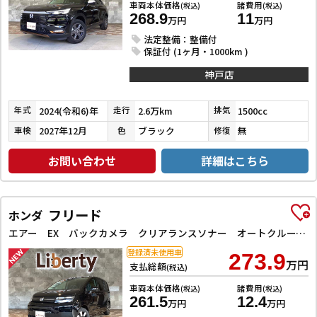
車両本体価格
諸費用
(税込)
(税込)
268.9
11
万円
万円
法定整備：整備付
保証付 (1ヶ月・1000km )
神戸店
2024(令和6)年
2.6万km
1500cc
年式
走行
排気
2027年12月
ブラック
無
車検
色
修復
お問い合わせ
詳細はこちら
フリード
ホンダ
エアー EX バックカメラ クリアランスソナー オートクルーズコントロール レーンアシスト 衝突被害軽減システム 両側電動スライドドア オートライト LEDヘッドランプ スマートキー 電動格納ミラー シートヒーター
登録済未使用車
273.9
万円
支払総額
(税込)
車両本体価格
諸費用
(税込)
(税込)
261.5
12.4
万円
万円