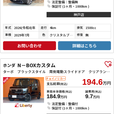
法定整備：整備無
保証付 (1ヶ月・1000km )
神戸店
2026(令和8)年
4km
1500cc
年式
走行
排気
2029年7月
クリスタルブラックパール
無
車検
色
修復
お問い合わせ
詳細はこちら
N－BOXカスタム
ホンダ
ターボ ブラックスタイル 両側電動スライドドア クリアランスソナー オートクルーズコントロール レーンアシスト オートライト スマートキー アイドリングストップ 電動格納ミラー シートヒーター ベンチシート CVT ESC
チョイノリカー
194.6
万円
支払総額
(税込)
車両本体価格
諸費用
(税込)
(税込)
184.9
9.7
万円
万円
法定整備：整備付
保証付 (1ヶ月・1000km )