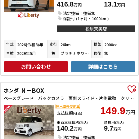
416.8
13.1
万円
万円
法定整備：整備無
保証付 (1ヶ月・1000km )
松原天美店
2026(令和8)年
26km
2000cc
年式
走行
排気
2029年5月
プラチナホワイトパール
無
車検
色
修復
お問い合わせ
詳細はこちら
N－BOX
ホンダ
ベースグレード バックカメラ 両側スライド・片側電動 クリアランスソナー オートクルーズコントロール レーンアシスト オートライト スマートキー アイドリングストップ 電動格納ミラー シートヒーター ベンチシート
届出済未使用車
149.9
万円
支払総額
(税込)
車両本体価格
諸費用
(税込)
(税込)
140.2
9.7
万円
万円
法定整備：整備無