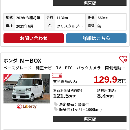
栗東店
2026(令和8)年
113km
660cc
年式
走行
排気
2029年6月
クリスタルブラックパール
無
車検
色
修復
お問い合わせ
詳細はこちら
N－BOX
ホンダ
ベースグレード 純正ナビ TV ETC バックカメラ 両側電動スライドドア クリアランスソナー クルーズコントロール レーンアシスト オートライト スマートキー アイドリングストップ 電動格納ミラー シートヒーター
中古車
129.9
万円
支払総額
(税込)
車両本体価格
諸費用
(税込)
(税込)
121.5
8.4
万円
万円
法定整備：整備付
保証付 (1ヶ月・1000km )
栗東店