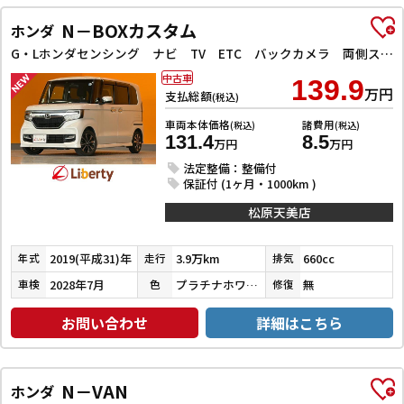
N－BOXカスタム
ホンダ
G・Lホンダセンシング ナビ TV ETC バックカメラ 両側スライド・片側電動 オートクルーズコントロール レーンアシスト 衝突被害軽減システム オートライト LEDヘッドランプ スマートキー
中古車
139.9
万円
支払総額
(税込)
車両本体価格
諸費用
(税込)
(税込)
131.4
8.5
万円
万円
法定整備：整備付
保証付 (1ヶ月・1000km )
松原天美店
2019(平成31)年
3.9万km
660cc
年式
走行
排気
2028年7月
プラチナホワイトパール
無
車検
色
修復
お問い合わせ
詳細はこちら
N－VAN
ホンダ