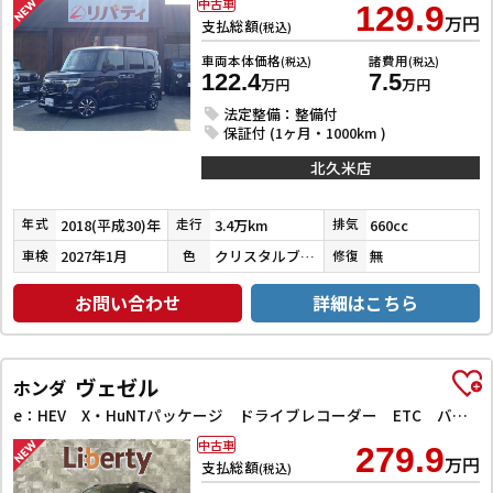
中古車
129.9
万円
支払総額
(税込)
車両本体価格
諸費用
(税込)
(税込)
122.4
7.5
万円
万円
法定整備：整備付
保証付 (1ヶ月・1000km )
北久米店
2018(平成30)年
3.4万km
660cc
年式
走行
排気
2027年1月
クリスタルブラックパール
無
車検
色
修復
お問い合わせ
詳細はこちら
ヴェゼル
ホンダ
e：HEV X・HuNTパッケージ ドライブレコーダー ETC バックカメラ クリアランスソナー オートクルーズコントロール レーンアシスト 衝突被害軽減システム ナビ TV オートライト LEDヘッドランプ ヘッドライトウォッシャー
中古車
279.9
万円
支払総額
(税込)