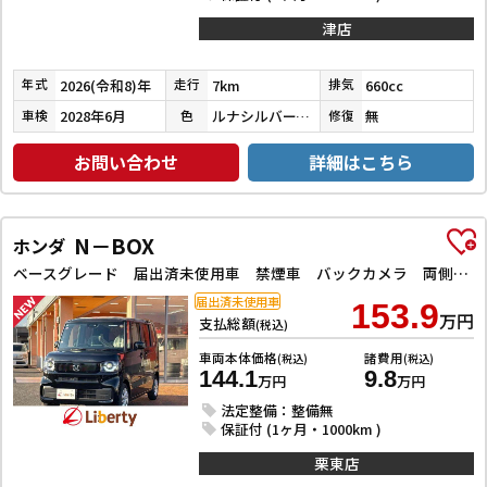
津店
2026(令和8)年
7km
660cc
年式
走行
排気
2028年6月
ルナシルバーメタリック
無
車検
色
修復
お問い合わせ
詳細はこちら
N－BOX
ホンダ
ベースグレード 届出済未使用車 禁煙車 バックカメラ 両側スライド・片側電動 クリアランスソナー オートクルーズコントロール レーンアシスト オートライト スマートキー アイドリングストップ シートヒーター
届出済未使用車
153.9
万円
支払総額
(税込)
車両本体価格
諸費用
(税込)
(税込)
144.1
9.8
万円
万円
法定整備：整備無
保証付 (1ヶ月・1000km )
栗東店