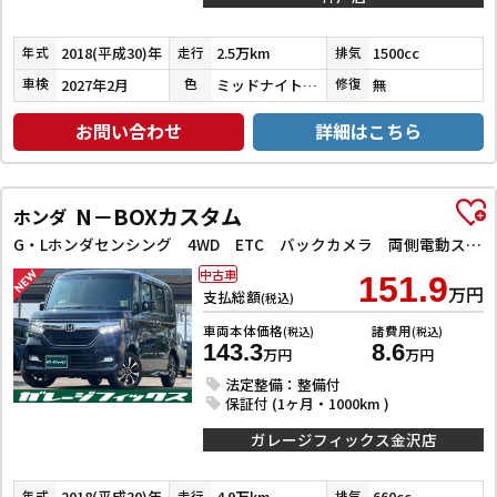
2018(平成30)年
2.5万km
1500cc
年式
走行
排気
2027年2月
ミッドナイトブルービームメタリック
無
車検
色
修復
お問い合わせ
詳細はこちら
N－BOXカスタム
ホンダ
G・Lホンダセンシング 4WD ETC バックカメラ 両側電動スライドドア ナビ TV クリアランスソナー オートクルーズコントロール レーンアシスト 衝突被害軽減システム オートライト LEDヘッドランプ スマートキー
中古車
151.9
万円
支払総額
(税込)
車両本体価格
諸費用
(税込)
(税込)
143.3
8.6
万円
万円
法定整備：整備付
保証付 (1ヶ月・1000km )
ガレージフィックス金沢店
2018(平成30)年
4.9万km
660cc
年式
走行
排気