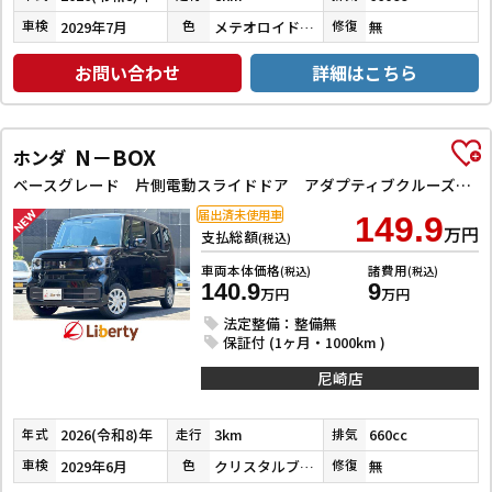
2029年7月
メテオロイドグレーメタリック
無
車検
色
修復
お問い合わせ
詳細はこちら
N－BOX
ホンダ
ベースグレード 片側電動スライドドア アダプティブクルーズコントロール LEDヘッドライト クリアランスソナー スマートキー アイドリングストップ CVT ESC チップアップシート エアコン パワーウィンドウ
届出済未使用車
149.9
万円
支払総額
(税込)
車両本体価格
諸費用
(税込)
(税込)
140.9
9
万円
万円
法定整備：整備無
保証付 (1ヶ月・1000km )
尼崎店
2026(令和8)年
3km
660cc
年式
走行
排気
2029年6月
クリスタルブラックパール
無
車検
色
修復