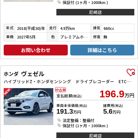
保証付 (1ヶ月・1000km )
尼崎店
2018(平成30)年
4.9万km
660cc
年式
走行
排気
2027年5月
プレミアムホワイトパールⅡ
無
車検
色
修復
お問い合わせ
詳細はこちら
ヴェゼル
ホンダ
ハイブリッドZ・ホンダセンシング ドライブレコーダー ETC バックカメラ オートクルーズコントロール レーンアシスト 衝突被害軽減システム ナビ TV オートライト LEDヘッドランプ アルミホイール スマートキー 電動格納ミラー
中古車
196.9
万円
支払総額
(税込)
車両本体価格
諸費用
(税込)
(税込)
191.3
5.6
万円
万円
法定整備：整備付
保証付 (1ヶ月・1000km )
尼崎店