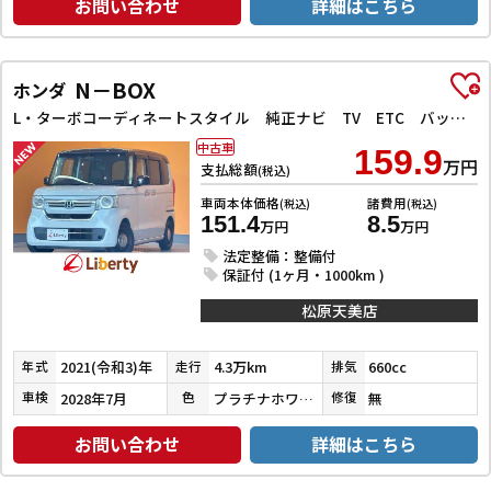
お問い合わせ
詳細はこちら
N－BOX
ホンダ
L・ターボコーディネートスタイル 純正ナビ TV ETC バックカメラ 両側電動スライドドア クリアランスソナー オートクルーズコントロール レーンアシスト 衝突被害軽減システム オートライト スマートキー アイドリングストップ
中古車
159.9
万円
支払総額
(税込)
車両本体価格
諸費用
(税込)
(税込)
151.4
8.5
万円
万円
法定整備：整備付
保証付 (1ヶ月・1000km )
松原天美店
2021(令和3)年
4.3万km
660cc
年式
走行
排気
2028年7月
プラチナホワイトパール
無
車検
色
修復
お問い合わせ
詳細はこちら