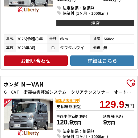
法定整備：整備無
保証付 (1ヶ月・1000km )
津店
2026(令和8)年
6km
660cc
年式
走行
排気
2028年3月
タフタホワイトⅢ
無
車検
色
修復
お問い合わせ
詳細はこちら
N－VAN
ホンダ
G CVT 衝突被害軽減システム クリアランスソナー オートクルーズコントロール レーンアシスト 両側スライドドア アイドリングストップ オートライト ESC エアコン パワーウィンドウ
届出済未使用車
129.9
万円
支払総額
(税込)
車両本体価格
諸費用
(税込)
(税込)
120.9
9
万円
万円
法定整備：整備無
保証付 (1ヶ月・1000km )