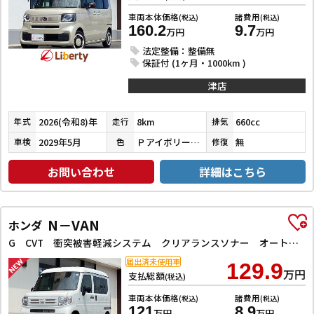
車両本体価格
諸費用
(税込)
(税込)
160.2
9.7
万円
万円
法定整備：整備無
保証付 (1ヶ月・1000km )
津店
2026(令和8)年
8km
660cc
年式
走行
排気
2029年5月
ＰアイボリーＰⅡ／ＰＤＭＰ
無
車検
色
修復
お問い合わせ
詳細はこちら
N－VAN
ホンダ
G CVT 衝突被害軽減システム クリアランスソナー オートクルーズコントロール レーンアシスト 両側スライドドア アイドリングストップ オートライト ESC エアコン パワーウィンドウ
届出済未使用車
129.9
万円
支払総額
(税込)
車両本体価格
諸費用
(税込)
(税込)
121
8.9
万円
万円