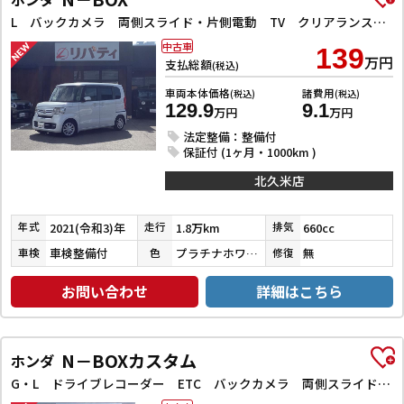
L バックカメラ 両側スライド・片側電動 TV クリアランスソナー オートクルーズコントロール レーンアシスト 衝突被害軽減システム オートライト スマートキー アイドリングストップ 電動格納ミラー
中古車
139
万円
支払総額
(税込)
車両本体価格
諸費用
(税込)
(税込)
129.9
9.1
万円
万円
法定整備：整備付
保証付 (1ヶ月・1000km )
北久米店
2021(令和3)年
1.8万km
660cc
年式
走行
排気
車検整備付
プラチナホワイトパール
無
車検
色
修復
お問い合わせ
詳細はこちら
N－BOXカスタム
ホンダ
G・L ドライブレコーダー ETC バックカメラ 両側スライド・片側電動 ナビ TV クリアランスソナー オートクルーズコントロール レーンアシスト 衝突被害軽減システム オートライト スマートキー