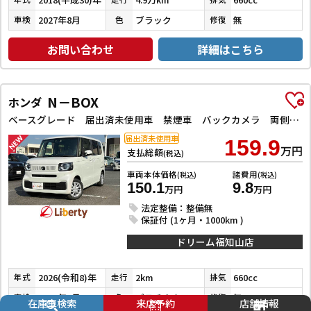
2027年8月
ブラック
無
車検
色
修復
お問い合わせ
詳細はこちら
N－BOX
ホンダ
ベースグレード 届出済未使用車 禁煙車 バックカメラ 両側スライド・片側電動 クリアランスソナー オートクルーズコントロール レーンアシスト オートライト アイドリングストップ 電動格納ミラー シートヒーター
届出済未使用車
159.9
万円
支払総額
(税込)
車両本体価格
諸費用
(税込)
(税込)
150.1
9.8
万円
万円
法定整備：整備無
保証付 (1ヶ月・1000km )
ドリーム福知山店
2026(令和8)年
2km
660cc
年式
走行
排気
2029年6月
プラチナホワイトパール
無
車検
色
修復
在庫車検索
来店予約
店舗情報