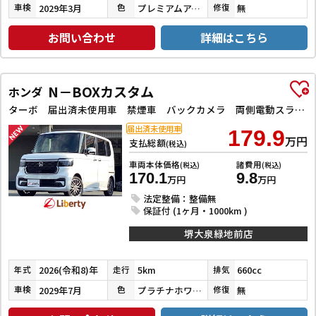
2029年3月
プレミアムアイボリーパールⅡ
無
車検
色
修復
お問い合わせ
詳細はこちら
N－BOXカスタム
ホンダ
ターボ 届出済未使用車 禁煙車 バックカメラ 両側電動スライドドア クリアランスソナー オートクルーズコントロール レーンアシスト オートライト アイドリングストップ 電動格納ミラー シートヒーター
届出済未使用車
179.9
万円
支払総額
(税込)
車両本体価格
諸費用
(税込)
(税込)
170.1
9.8
万円
万円
法定整備：整備無
保証付 (1ヶ月・1000km )
堺大泉緑地前店
2026(令和8)年
5km
660cc
年式
走行
排気
2029年7月
プラチナホワイトパール
無
車検
色
修復