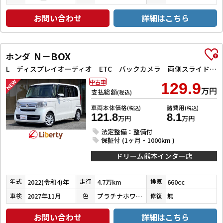
お問い合わせ
詳細はこちら
N－BOX
ホンダ
L ディスプレイオーディオ ETC バックカメラ 両側スライド・片側電動 クリアランスソナー クルーズコントロール レーンアシスト 衝突被害軽減システム オートライト スマートキー アイドリングストップ
中古車
129.9
万円
支払総額
(税込)
車両本体価格
諸費用
(税込)
(税込)
121.8
8.1
万円
万円
法定整備：整備付
保証付 (1ヶ月・1000km )
ドリーム熊本インター店
2022(令和4)年
4.7万km
660cc
年式
走行
排気
2027年11月
プラチナホワイトパール
無
車検
色
修復
お問い合わせ
詳細はこちら