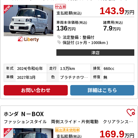
中古車
143.9
万円
支払総額
(税込)
車両本体価格
諸費用
(税込)
(税込)
136
7.9
万円
万円
法定整備：整備付
保証付 (1ヶ月・1000km )
津店
2024(令和6)年
1.5万km
660cc
年式
走行
排気
2027年3月
プラチナホワイトパール
無
車検
色
修復
お問い合わせ
詳細はこちら
N－BOX
ホンダ
ファッションスタイル 両側スライド・片側電動 クリアランスソナー オートクルーズコントロール レーンアシスト オートライト スマートキー アイドリングストップ 電動格納ミラー ベンチシート CVT ESC
届出済未使用車
169.9
万円
支払総額
(税込)