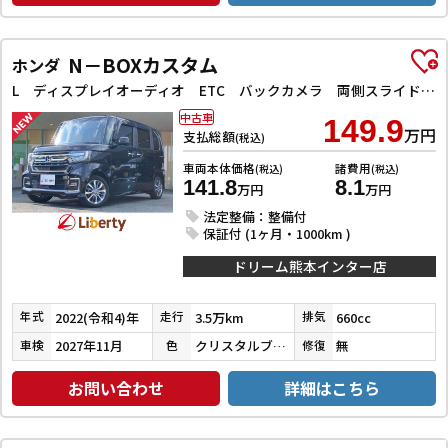
N－BOXカスタム
ホンダ
L ディスプレイオーディオ ETC バックカメラ 両側スライド・片側電動 クリアランスソナー オートクルーズコントロール レーンアシスト 衝突被害軽減システム オートライト スマートキー
中古車
149.9
万円
支払総額
(税込)
車両本体価格
諸費用
(税込)
(税込)
141.8
8.1
万円
万円
法定整備：整備付
保証付 (1ヶ月・1000km )
ドリーム熊本インター店
2022(令和4)年
3.5万km
660cc
年式
走行
排気
2027年11月
クリスタルブラックパール
無
車検
色
修復
お問い合わせ
詳細はこちら