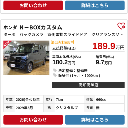
お問い合わせ
詳細はこちら
N－BOXカスタム
ホンダ
ターボ バックカメラ 両側電動スライドドア クリアランスソナー オートクルーズコントロール レーンアシスト 衝突被害軽減システム オートライト LEDヘッドランプ スマートキー アイドリングストップ
届出済未使用車
189.9
万円
支払総額
(税込)
車両本体価格
諸費用
(税込)
(税込)
180.2
9.7
万円
万円
法定整備：整備無
保証付 (1ヶ月・1000km )
高知高須店
2026(令和8)年
7km
660cc
年式
走行
排気
2029年6月
クリスタルブラックパール
無
車検
色
修復
お問い合わせ
詳細はこちら