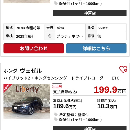
保証付 (1ヶ月・1000km )
神戸店
2026(令和8)年
4km
660cc
年式
走行
排気
2029年6月
プラチナホワイトパール
無
車検
色
修復
お問い合わせ
詳細はこちら
ヴェゼル
ホンダ
ハイブリッドZ・ホンダセンシング ドライブレコーダー ETC バックカメラ オートクルーズコントロール レーンアシスト 衝突被害軽減システム ナビ TV オートライト LEDヘッドランプ アルミホイール スマートキー 電動格納ミラー
中古車
199.9
万円
支払総額
(税込)
車両本体価格
諸費用
(税込)
(税込)
189.6
10.3
万円
万円
法定整備：整備付
保証付 (1ヶ月・1000km )
神戸店