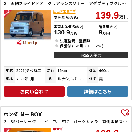
G 両側スライドドア クリアランスソナー アダプティブクルーズコントロール レーンアシスト 衝突被害軽減システム アイドリングストップ CVT ESC エアコン パワーウィンドウ 運転席エアバッグ
届出済未使用車
139.9
万円
支払総額
(税込)
車両本体価格
諸費用
(税込)
(税込)
130.9
9
万円
万円
法定整備：整備無
保証付 (1ヶ月・1000km )
松原天美店
2026(令和8)年
15km
660cc
年式
走行
排気
2028年6月
ルナシルバーメタリック
無
車検
色
修復
お問い合わせ
詳細はこちら
N－BOX
ホンダ
G SSパッケージ ナビ TV ETC バックカメラ 両側電動スライドドア オートライト スマートキー アイドリングストップ 電動格納ミラー シートヒーター ベンチシート CVT ESC CD
中古車