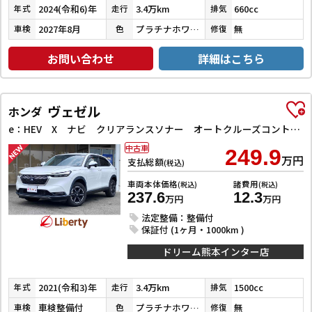
2024(令和6)年
3.4万km
660cc
年式
走行
排気
2027年8月
プラチナホワイトパール／クリスタルブラックパール
無
車検
色
修復
お問い合わせ
詳細はこちら
ヴェゼル
ホンダ
e：HEV X ナビ クリアランスソナー オートクルーズコントロール レーンアシスト 衝突被害軽減システム オートライト LEDヘッドランプ アルミホイール スマートキー 電動格納ミラー CVT 盗難防止システム
中古車
249.9
万円
支払総額
(税込)
車両本体価格
諸費用
(税込)
(税込)
237.6
12.3
万円
万円
法定整備：整備付
保証付 (1ヶ月・1000km )
ドリーム熊本インター店
2021(令和3)年
3.4万km
1500cc
年式
走行
排気
車検整備付
プラチナホワイトパール
無
車検
色
修復