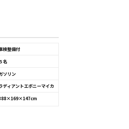
車検整備付
５名
ガソリン
ラディアントエボニーマイカ
388×169×147cm