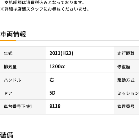
支払総額は消費税込みとなっております。
詳細は店舗スタッフにお尋ねくださいませ。
車両情報
2011(H23)
年式
走行距離
1300cc
排気量
修復歴
右
ハンドル
駆動方式
5D
ドア
ミッショ
9118
車台番号下4桁
管理番号
装備