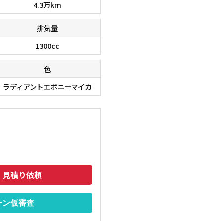
4.3万km
排気量
1300cc
色
ラディアントエボニーマイカ
在庫台数６０００台！！ 欲しい車が、きっと見つかりま
■□■□
のでご相談下さいませ。 ■□■□■
トも安い
・見積り依頼
ーン仮審査