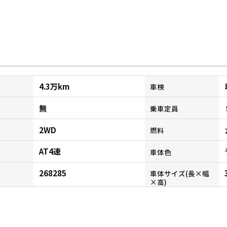
4.3万km
車検
無
乗車定員
2WD
燃料
AT4速
ン
車体色
268285
車体サイズ(長×幅
×高)