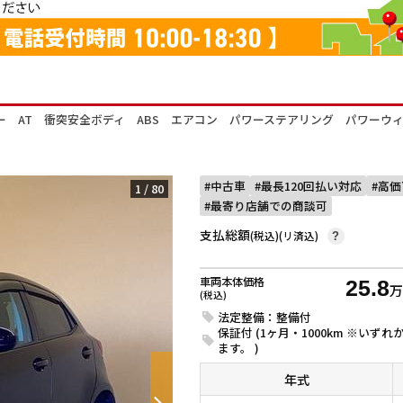
ントリー AT 衝突安全ボディ ABS エアコン パワーステアリング パワーウ
中古車
最長120回払い対応
高価
1
/
80
最寄り店舗での商談可
支払総額
(税込)(リ済込)
?
車両本体価格
25.8
(税込)
法定整備：整備付
保証付 (1ヶ月・1000km ※い
ます。 )
年式