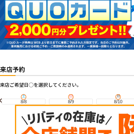
来店予約
来店ご希望日◯を選択してください。
土
日
月
8/8
8/9
8/10