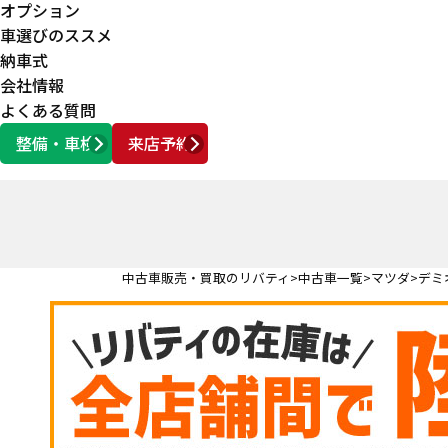
オプション
車選びのススメ
納車式
会社情報
よくある質問
整備・車検
来店予約
営業時間
AM10:00 ～ PM6:00
中古車販売・買取のリバティ
中古車一覧
マツダ
デミ