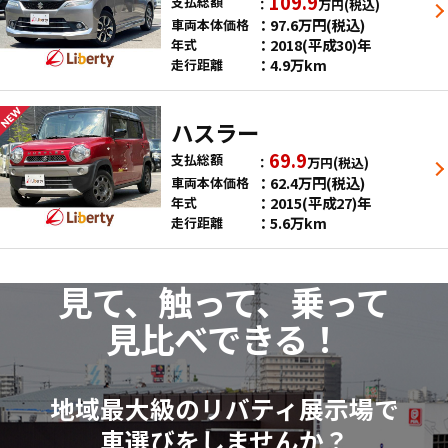
109.9
支払総額
万円
(税込)
97.6
万円
(税込)
車両本体価格
2018(平成30)年
年式
4.9万km
走行距離
ハスラー
69.9
支払総額
万円
(税込)
62.4
万円
(税込)
車両本体価格
2015(平成27)年
年式
5.6万km
走行距離
見て、触って、乗って
見比べできる！
地域最大級のリバティ展示場で
車選びをしませんか？