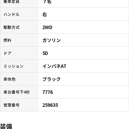
７名
乗車定員
右
ハンドル
2WD
駆動方式
ガソリン
燃料
5D
ドア
インパネAT
ミッション
ブラック
車体色
7776
車台番号下4桁
259635
管理番号
装備