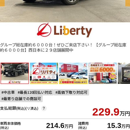
グループ総在庫約６０００台！ぜひご来店下さい！ 【グループ総在庫
約６０００台】西日本に２９店舗展開中
中古車
最長120回払い対応
高価下取り対応可
最寄り店舗での商談可
支払総額
(税込)(リ済込)
229.9
?
万円
車両本体価格
諸費用
214.6
15.3
万円
万円
(税込)
(税込)