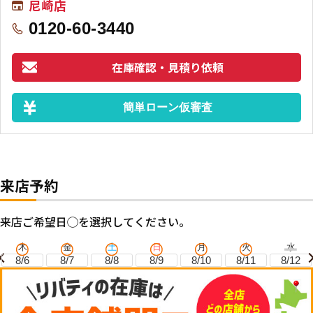
尼崎店
0120-60-3440
在庫確認・見積り依頼
簡単ローン仮審査
来店予約
来店ご希望日◯を選択してください。
木
金
土
日
月
火
水
8/6
8/7
8/8
8/9
8/10
8/11
8/12