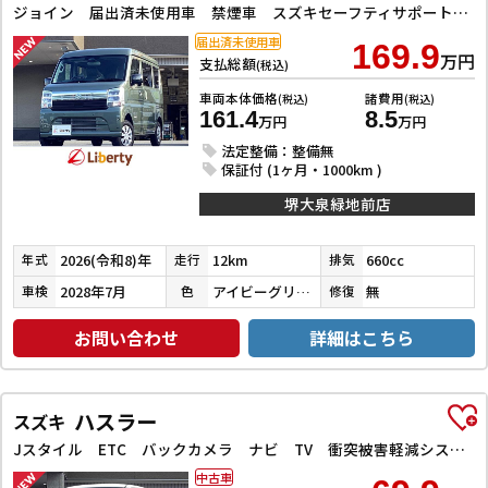
ジョイン 届出済未使用車 禁煙車 スズキセーフティサポート LEDヘッドライト 両側スライドドア スマートキー プッシュスタート 障害物センサー 運転席シートヒーター 電動格納ミラー
届出済未使用車
169.9
万円
支払総額
(税込)
車両本体価格
諸費用
(税込)
(税込)
161.4
8.5
万円
万円
法定整備：整備無
保証付 (1ヶ月・1000km )
堺大泉緑地前店
2026(令和8)年
12km
660cc
年式
走行
排気
2028年7月
アイビーグリーンメタリック
無
車検
色
修復
お問い合わせ
詳細はこちら
ハスラー
スズキ
Jスタイル ETC バックカメラ ナビ TV 衝突被害軽減システム オートライト スマートキー アイドリングストップ 電動格納ミラー シートヒーター ベンチシート CVT ESC CD DVD再生
中古車