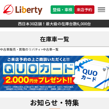
整備・車検
来店予約
西日本30店舗！最大級の在庫台数6,000台
在庫車一覧
中古車販売・買取のリバティ
中古車一覧
お知らせ・特集