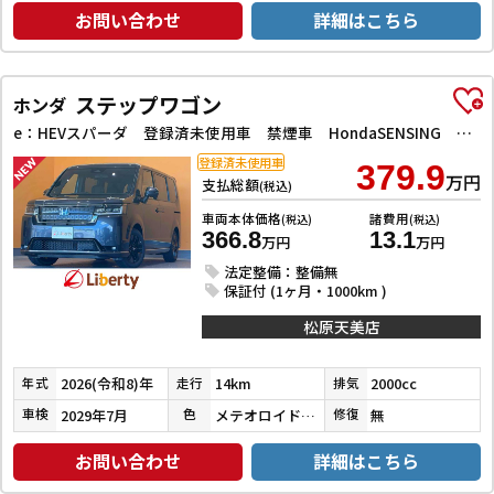
お問い合わせ
詳細はこちら
ステップワゴン
ホンダ
e：HEVスパーダ 登録済未使用車 禁煙車 HondaSENSING 両側自動ドア アダプティブクルーズコントロール 電子パーキング パワーバックドア アダプティブクルーズコントロール ブラインドスポットモニター
登録済未使用車
379.9
万円
支払総額
(税込)
車両本体価格
諸費用
(税込)
(税込)
366.8
13.1
万円
万円
法定整備：整備無
保証付 (1ヶ月・1000km )
松原天美店
2026(令和8)年
14km
2000cc
年式
走行
排気
2029年7月
メテオロイドグレーメタリック
無
車検
色
修復
お問い合わせ
詳細はこちら