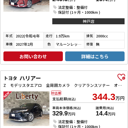
法定整備：整備付
保証付 (1ヶ月・1000km )
神戸店
2022(令和4)年
1.9万km
2000cc
年式
走行
排気
2027年2月
マルーンレッドマルチフレックスパールメタリック
無
車検
色
修復
お問い合わせ
詳細はこちら
ハリアー
トヨタ
Z モデリスタエアロ 全周囲カメラ クリアランスソナー オートクルーズコントロール レーンアシスト パワーシート 衝突被害軽減システム ナビ TV オートマチックハイビーム オートライト LEDヘッドラン
中古車
344.3
万円
支払総額
(税込)
車両本体価格
諸費用
(税込)
(税込)
329.9
14.4
万円
万円
法定整備：整備付
保証付 (1ヶ月・1000km )