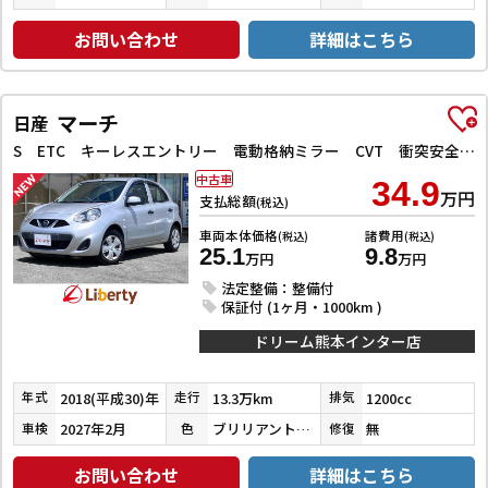
お問い合わせ
詳細はこちら
マーチ
日産
S ETC キーレスエントリー 電動格納ミラー CVT 衝突安全ボディ ABS ESC エアコン パワーステアリング パワーウィンドウ
中古車
34.9
万円
支払総額
(税込)
車両本体価格
諸費用
(税込)
(税込)
25.1
9.8
万円
万円
法定整備：整備付
保証付 (1ヶ月・1000km )
ドリーム熊本インター店
2018(平成30)年
13.3万km
1200cc
年式
走行
排気
2027年2月
ブリリアントシルバー
無
車検
色
修復
お問い合わせ
詳細はこちら