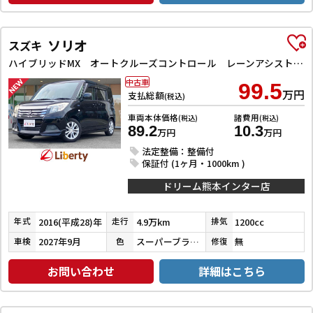
ソリオ
スズキ
ハイブリッドMX オートクルーズコントロール レーンアシスト 衝突被害軽減システム 両側スライド・片側電動 スマートキー アイドリングストップ 電動格納ミラー シートヒーター ウォークスルー CVT アルミホイール
中古車
99.5
万円
支払総額
(税込)
車両本体価格
諸費用
(税込)
(税込)
89.2
10.3
万円
万円
法定整備：整備付
保証付 (1ヶ月・1000km )
ドリーム熊本インター店
2016(平成28)年
4.9万km
1200cc
年式
走行
排気
2027年9月
スーパーブラックパール
無
車検
色
修復
お問い合わせ
詳細はこちら