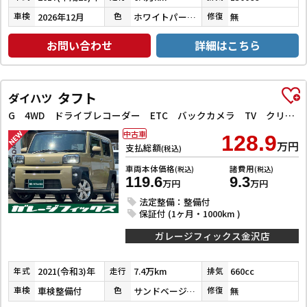
2026年12月
ホワイトパールクリスタルシャイン
無
車検
色
修復
お問い合わせ
詳細はこちら
タフト
ダイハツ
G 4WD ドライブレコーダー ETC バックカメラ TV クリアランスソナー レーンアシスト 衝突被害軽減システム オートライト LEDヘッドランプ ヘッドライトウォッシャー スマートキー
中古車
128.9
万円
支払総額
(税込)
車両本体価格
諸費用
(税込)
(税込)
119.6
9.3
万円
万円
法定整備：整備付
保証付 (1ヶ月・1000km )
ガレージフィックス金沢店
2021(令和3)年
7.4万km
660cc
年式
走行
排気
車検整備付
サンドベージュメタリック
無
車検
色
修復