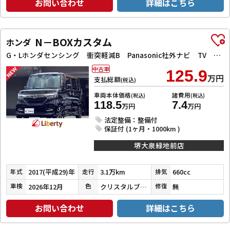
お問い合わせ
詳細はこちら
N－BOXカスタム
ホンダ
G・Lホンダセンシング 衝突軽減B Panasonic社外ナビ TV Bカメラ ビルドインETC アダプティブクルーズコントロール 左パワースライドドア LEDヘッドライト フォグライト スマートキー プッシュスタート
中古車
125.9
万円
支払総額
(税込)
車両本体価格
諸費用
(税込)
(税込)
118.5
7.4
万円
万円
法定整備：整備付
保証付 (1ヶ月・1000km )
堺大泉緑地前店
2017(平成29)年
3.1万km
660cc
年式
走行
排気
2026年12月
クリスタルブラックパール
無
車検
色
修復
お問い合わせ
詳細はこちら