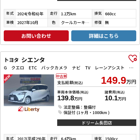
2024(令和6)年
1.2万km
660cc
年式
走行
排気
2027年10月
クールカーキパールメタリック／ガンメタリック
無
車検
色
修復
お問い合わせ
詳細はこちら
シエンタ
トヨタ
G クエロ ETC バックカメラ ナビ TV レーンアシスト 衝突被害軽減システム 両側電動スライドドア オートマチックハイビーム オートライト LEDヘッドランプ スマートキー アイドリングストップ
中古車
149.9
万円
支払総額
(税込)
車両本体価格
諸費用
(税込)
(税込)
139.8
10.1
万円
万円
法定整備：整備付
保証付 (1ヶ月・1000km )
ドリーム長田店
2017(平成29)年
6.4万km
1500cc
年式
走行
排気