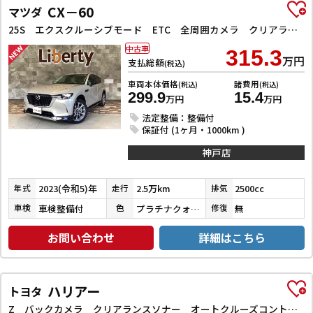
CX－60
マツダ
25S エクスクルーシブモード ETC 全周囲カメラ クリアランスソナー オートクルーズコントロール レーンアシスト パワーシート 衝突被害軽減システム サンルーフ TV オートマチックハイビーム オートライト 電動リアゲート
中古車
315.3
万円
支払総額
(税込)
車両本体価格
諸費用
(税込)
(税込)
299.9
15.4
万円
万円
法定整備：整備付
保証付 (1ヶ月・1000km )
神戸店
2023(令和5)年
2.5万km
2500cc
年式
走行
排気
車検整備付
プラチナクォーツメタリック
無
車検
色
修復
お問い合わせ
詳細はこちら
ハリアー
トヨタ
Z バックカメラ クリアランスソナー オートクルーズコントロール レーンアシスト パワーシート 衝突被害軽減システム ナビ TV オートマチックハイビーム オートライト LEDヘッドランプ 電動リアゲート