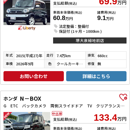
69.9
万円
支払総額
(税込)
車両本体価格
諸費用
(税込)
(税込)
60.8
9.1
万円
万円
法定整備：整備付
保証付 (1ヶ月・1000km )
堺大泉緑地前店
2015(平成27)年
7.4万km
660cc
年式
走行
排気
2026年9月
クールカーキパールメタリック／ホワイト
無
車検
色
修復
お問い合わせ
詳細はこちら
N－BOX
ホンダ
G ETC バックカメラ 両側スライドドア TV クリアランスソナー オートクルーズコントロール レーンアシスト 衝突被害軽減システム オートライト LEDヘッドランプ スマートキー
中古車
133.4
万円
支払総額
(税込)
車両本体価格
諸費用
(税込)
(税込)