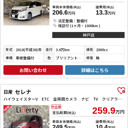
車両本体価格
諸費用
(税込)
(税込)
206.6
13.3
万円
万円
法定整備：整備付
保証付 (1ヶ月・1000km )
神戸店
2018(平成30)年
3.4万km
2000cc
年式
走行
排気
車検整備付
ブリリアントホワイトパール３コートパール
無
車検
色
修復
お問い合わせ
詳細はこちら
セレナ
日産
ハイウェイスターV ETC 全周囲カメラ ナビ TV クリアランスソナー オートクルーズコントロール 衝突被害軽減システム 両側電動スライドドア オートライト LEDヘッドランプ スマートキー
中古車
259.9
万円
支払総額
(税込)
車両本体価格
諸費用
(税込)
(税込)
249.5
10.4
万円
万円