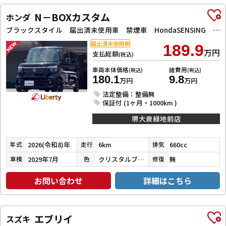
N－BOXカスタム
ホンダ
ブラックスタイル 届出済未使用車 禁煙車 HondaSENSING 両側自動ドア アダプティブクルーズコントロール 電子パーキング 前席シートヒーター LEDヘッドライト スマートキー プッシュスタート 純正アルミ
届出済未使用車
189.9
万円
支払総額
(税込)
車両本体価格
諸費用
(税込)
(税込)
180.1
9.8
万円
万円
法定整備：整備無
保証付 (1ヶ月・1000km )
堺大泉緑地前店
2026(令和8)年
6km
660cc
年式
走行
排気
2029年7月
クリスタルブラックパール
無
車検
色
修復
お問い合わせ
詳細はこちら
エブリイ
スズキ