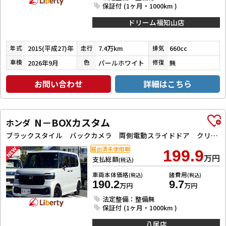
保証付 (1ヶ月・1000km )
ドリーム福知山店
2015(平成27)年
7.4万km
660cc
年式
走行
排気
2026年9月
パールホワイト
無
車検
色
修復
お問い合わせ
詳細はこちら
N－BOXカスタム
ホンダ
ブラックスタイル バックカメラ 両側電動スライドドア クリアランスソナー オートクルーズコントロール レーンアシスト 衝突被害軽減システム オートライト LEDヘッドランプ スマートキー アイドリングストップ
届出済未使用車
199.9
万円
支払総額
(税込)
車両本体価格
諸費用
(税込)
(税込)
190.2
9.7
万円
万円
法定整備：整備無
保証付 (1ヶ月・1000km )
八尾店