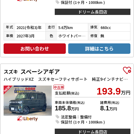
保証付 (1ヶ月・1000km )
ドリーム長田店
2021(令和3)年
5.6万km
660cc
年式
走行
排気
2027年3月
ホワイトパール３コートパール
無
車検
色
修復
お問い合わせ
詳細はこちら
スペーシアギア
スズキ
ハイブリッドXZ スズキセーフティサポート 純正9インチナビ TV Bluetooth対応 全方位カメラ 両側自動ドア ヘッドアップディスプレイ アダプティブクルーズコントロール ステアリングヒーター LEDヘッドライ
中古車
193.9
万円
支払総額
(税込)
車両本体価格
諸費用
(税込)
(税込)
185.8
8.1
万円
万円
法定整備：整備付
保証付 (1ヶ月・1000km )
ドリーム長田店