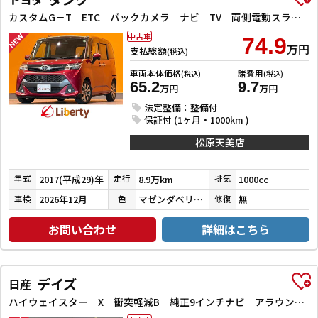
カスタムG－T ETC バックカメラ ナビ TV 両側電動スライドドア クリアランスソナー オートクルーズコントロール 衝突被害軽減システム アルミホイール LEDヘッドランプ スマートキー
中古車
74.9
万円
支払総額
(税込)
車両本体価格
諸費用
(税込)
(税込)
65.2
9.7
万円
万円
法定整備：整備付
保証付 (1ヶ月・1000km )
松原天美店
2017(平成29)年
8.9万km
1000cc
年式
走行
排気
2026年12月
マゼンダベリーマイカメタリック／ブラックマイカメタリック
無
車検
色
修復
お問い合わせ
詳細はこちら
デイズ
日産
ハイウェイスター X 衝突軽減B 純正9インチナビ アラウンドビューモニター ETC LEDヘッドライト フォグライト スマートキー プッシュスタート アイドリングストップ 革巻きステアリング オートエアコン