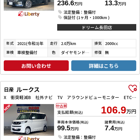
236.6
13.3
万円
万円
法定整備：整備付
保証付 (1ヶ月・1000km )
ドリーム長田店
2021(令和3)年
2.0万km
2000cc
年式
走行
排気
車検整備付
ダイヤモンドブラックパール
無
車検
色
修復
お問い合わせ
詳細はこちら
ルークス
日産
X 衝突軽減B 社外ナビ TV アラウンドビューモニター ETC 左パワースライドドア スマートキー プッシュスタート アイドリングストップ ステアリングスイッチ タッチパネルオートエアコン
中古車
106.9
万円
支払総額
(税込)
車両本体価格
諸費用
(税込)
(税込)
99.5
7.4
万円
万円
法定整備：整備付