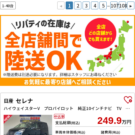
..
◂
1
2
3
4
5
107
108
▸
1-40台
セレナ
日産
ハイウェイスターV プロパイロット 純正10インチナビ TV Bluetooth対応 アラウンドビューモニター 両側自動ドア 電子パーキング クルーズコントロール LEDヘッドライト 革巻きステアリング スマートキー
中古車
249.9
万円
支払総額
(税込)
車両本体価格
諸費用
(税込)
(税込)