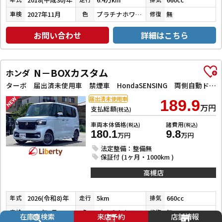
2027年11月
プラチナホワイトパール
無
車検
色
修復
お問い合わせ
詳細はこちら
N－BOXカスタム
ホンダ
ターボ 届出済未使用車 禁煙車 HondaSENSING 両側自動ドア アダプティブクルーズコントロール 電子パーキング 革巻きステアリング パドルシフト 前席シートヒーター LEDヘッドライト スマートキー
届出済未使用車
189.9
万円
支払総額
(税込)
車両本体価格
諸費用
(税込)
(税込)
180.1
9.8
万円
万円
法定整備：整備無
保証付 (1ヶ月・1000km )
高槻店
2026(令和8)年
5km
660cc
年式
走行
排気
2029年7月
プラチナホワイトパール
無
車検
色
修復
在庫車検索
来店予約
店舗情報