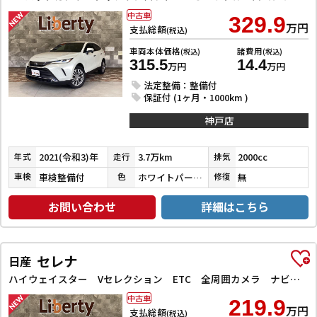
中古車
329.9
万円
支払総額
(税込)
車両本体価格
諸費用
(税込)
(税込)
315.5
14.4
万円
万円
法定整備：整備付
保証付 (1ヶ月・1000km )
神戸店
2021(令和3)年
3.7万km
2000cc
年式
走行
排気
車検整備付
ホワイトパールクリスタルシャイン
無
車検
色
修復
お問い合わせ
詳細はこちら
セレナ
日産
ハイウェイスター Vセレクション ETC 全周囲カメラ ナビ TV クリアランスソナー オートクルーズコントロール パークアシスト 衝突被害軽減システム 両側電動スライドドア オートライト LEDヘッドランプ
中古車
219.9
万円
支払総額
(税込)