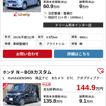
車両本体価格
諸費用
(税込)
(税込)
60.9
9
万円
万円
法定整備：整備付
保証付 (1ヶ月・1000km )
ドリーム熊本インター店
2019(平成31)年
0.9万km
660cc
年式
走行
排気
車検整備付
ブライトシルバーメタリック
無
車検
色
修復
お問い合わせ
詳細はこちら
N－BOXカスタム
ホンダ
L HondaSENSING 純正ナビ Bカメラ ETC アダプティブクルーズコントロール 左パワースライドドア 前席シートヒーター LEDヘッドライト フォグライト スマートキー プッシュスタート
中古車
144.9
万円
支払総額
(税込)
車両本体価格
諸費用
(税込)
(税込)
135.8
9.1
万円
万円