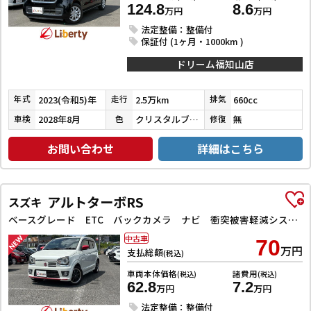
124.8
8.6
万円
万円
法定整備：整備付
保証付 (1ヶ月・1000km )
ドリーム福知山店
2023(令和5)年
2.5万km
660cc
年式
走行
排気
2028年8月
クリスタルブラックパール
無
車検
色
修復
お問い合わせ
詳細はこちら
アルトターボRS
スズキ
ベースグレード ETC バックカメラ ナビ 衝突被害軽減システム オートライト HID スマートキー アイドリングストップ 電動格納ミラー シートヒーター AT 盗難防止システム ABS ESC アルミホイール
中古車
70
万円
支払総額
(税込)
車両本体価格
諸費用
(税込)
(税込)
62.8
7.2
万円
万円
法定整備：整備付