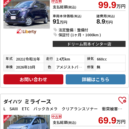
中古車
99.9
万円
支払総額
(税込)
車両本体価格
諸費用
(税込)
(税込)
91
8.9
万円
万円
法定整備：整備付
保証付 (1ヶ月・1000km )
ドリーム熊本インター店
2021(令和3)年
2.4万km
660cc
年式
走行
排気
2026年10月
アメジストパープルパールメタリック
無
車検
色
修復
お問い合わせ
詳細はこちら
ミライース
ダイハツ
L SAIII ETC バックカメラ クリアランスソナー 衝突被害軽減システム オートマチックハイビーム キーレスエントリー アイドリングストップ CVT ESC エアコン パワーウィンドウ
中古車
69.9
万円
支払総額
(税込)