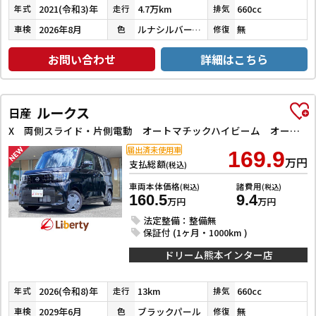
2021(令和3)年
4.7万km
660cc
年式
走行
排気
2026年8月
ルナシルバーメタリック
無
車検
色
修復
お問い合わせ
詳細はこちら
ルークス
日産
X 両側スライド・片側電動 オートマチックハイビーム オートライト スマートキー アイドリングストップ 電動格納ミラー ベンチシート CVT USB エアコン パワーステアリング パワーウィンドウ
届出済未使用車
169.9
万円
支払総額
(税込)
車両本体価格
諸費用
(税込)
(税込)
160.5
9.4
万円
万円
法定整備：整備無
保証付 (1ヶ月・1000km )
ドリーム熊本インター店
2026(令和8)年
13km
660cc
年式
走行
排気
2029年6月
ブラックパール
無
車検
色
修復