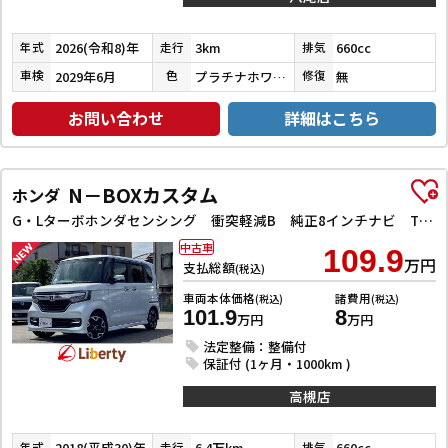
2026(令和8)年
3km
660cc
年式
走行
排気
2029年6月
プラチナホワイトパール
無
車検
色
修復
お問い合わせ
詳細はこちら
N－BOXカスタム
ホンダ
G・Lターボホンダセンシング 衝突軽減B 純正8インチナビ TV Bluetooth対応 Bカメラ ビルドインETC 両側自動ドア アダプティブクルーズコントロール 革巻きステアリング パドルシフト LEDヘッドライト スマートキ
中古車
109.9
万円
支払総額
(税込)
車両本体価格
諸費用
(税込)
(税込)
101.9
8
万円
万円
法定整備：整備付
保証付 (1ヶ月・1000km )
高槻店
2018(平成30)年
6.4万km
660cc
年式
走行
排気