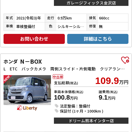
ガレージフィックス金沢店
2021(令和3)年
0.9万km
660cc
年式
走行
排気
車検整備付
シルキーシルバーメタリック
無
車検
色
修復
お問い合わせ
詳細はこちら
N－BOX
ホンダ
L ETC バックカメラ 両側スライド・片側電動 クリアランスソナー オートクルーズコントロール レーンアシスト 衝突被害軽減システム オートライト スマートキー アイドリングストップ 電動格納ミラー
中古車
109.9
万円
支払総額
(税込)
車両本体価格
諸費用
(税込)
(税込)
100.8
9.1
万円
万円
法定整備：整備付
保証付 (1ヶ月・1000km )
ドリーム熊本インター店