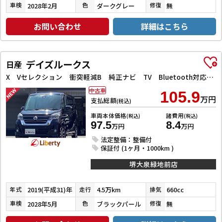
2028年2月
ダークグレー
無
車検
色
修復
お問い合わせ
詳細はこちら
デイズルークス
日産
X Vセレクション 衝突軽減B 純正ナビ TV Bluetooth対応 アラウンドビューモニター 両側自動ドア 革巻きステアリング HIDヘッドライト フォグライト スマートキー プッシュスタート アイドリングストップ
中古車
105.9
万円
支払総額
(税込)
車両本体価格
諸費用
(税込)
(税込)
97.5
8.4
万円
万円
法定整備：整備付
保証付 (1ヶ月・1000km )
堺大泉緑地前店
2019(平成31)年
4.5万km
660cc
年式
走行
排気
2028年5月
ブラックパール
無
車検
色
修復