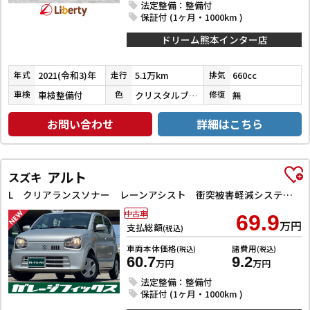
法定整備：整備付
保証付 (1ヶ月・1000km )
ドリーム熊本インター店
2021(令和3)年
5.1万km
660cc
年式
走行
排気
車検整備付
クリスタルブラックパール
無
車検
色
修復
お問い合わせ
詳細はこちら
アルト
スズキ
L クリアランスソナー レーンアシスト 衝突被害軽減システム オートライト キーレスエントリー アイドリングストップ 電動格納ミラー シートヒーター CVT 盗難防止システム ABS ESC CD
中古車
69.9
万円
支払総額
(税込)
車両本体価格
諸費用
(税込)
(税込)
60.7
9.2
万円
万円
法定整備：整備付
保証付 (1ヶ月・1000km )