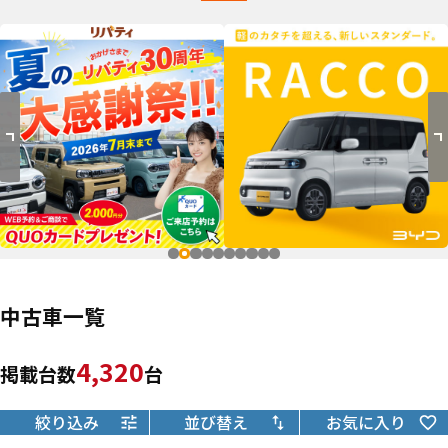
中古車一覧
4,320
掲載台数
台
絞り込み
並び替え
お気に入り