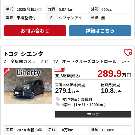
2023(令和5)年
5.0万km
660cc
年式
走行
排気
車検整備付
シフォンアイボリーメタリック
無
車検
色
修復
お問い合わせ
詳細はこちら
シエンタ
トヨタ
Z 全周囲カメラ ナビ TV オートクルーズコントロール レーンアシスト 衝突被害軽減システム 両側電動スライドドア オートマチックハイビーム オートライト LEDヘッドランプ スマートキー
中古車
289.9
万円
支払総額
(税込)
車両本体価格
諸費用
(税込)
(税込)
279.1
10.8
万円
万円
法定整備：整備付
保証付 (1ヶ月・1000km )
神戸店
2023(令和5)年
1.8万km
1500cc
年式
走行
排気