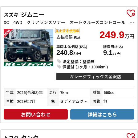
ジムニー
スズキ
XC 4WD クリアランスソナー オートクルーズコントロール レーンアシスト 衝突被害軽減システム オートライト LEDヘッドランプ ヘッドライトウォッシャー スマートキー アイドリングストップ
届出済未使用車
249.9
万円
支払総額
(税込)
車両本体価格
諸費用
(税込)
(税込)
240.8
9.1
万円
万円
法定整備：整備無
保証付 (1ヶ月・1000km )
ガレージフィックス金沢店
2026(令和8)年
7km
660cc
年式
走行
排気
2029年7月
ミディアムグレー
無
車検
色
修復
お問い合わせ
詳細はこちら
タンク
トヨタ