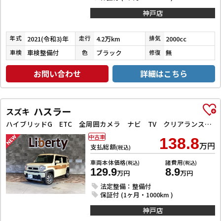
神戸店
2021(令和3)年
4.2万km
2000cc
年式
走行
排気
車検整備付
ブラック
無
車検
色
修復
お問い合わせ
詳細はこちら
ハスラー
スズキ
ハイブリッドG ETC 全周囲カメラ ナビ TV クリアランスソナー オートクルーズコントロール レーンアシスト 衝突被害軽減システム オートライト スマートキー アイドリングストップ
中古車
138.8
万円
支払総額
(税込)
車両本体価格
諸費用
(税込)
(税込)
129.9
8.9
万円
万円
法定整備：整備付
保証付 (1ヶ月・1000km )
神戸店