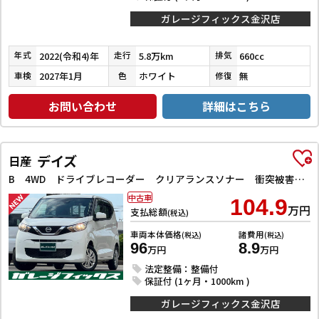
ガレージフィックス金沢店
2022(令和4)年
5.8万km
660cc
年式
走行
排気
2027年1月
ホワイト
無
車検
色
修復
お問い合わせ
詳細はこちら
デイズ
日産
B 4WD ドライブレコーダー クリアランスソナー 衝突被害軽減システム オートライト アイドリングストップ 電動格納ミラー シートヒーター ベンチシート CVT 盗難防止システム ABS ESC CD
中古車
104.9
万円
支払総額
(税込)
車両本体価格
諸費用
(税込)
(税込)
96
8.9
万円
万円
法定整備：整備付
保証付 (1ヶ月・1000km )
ガレージフィックス金沢店