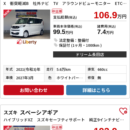
X 衝突軽減B 社外ナビ TV アラウンドビューモニター ETC 左パワースライドドア スマートキー プッシュスタート アイドリングストップ ステアリングスイッチ タッチパネルオートエアコン
中古車
106.9
万円
支払総額
(税込)
車両本体価格
諸費用
(税込)
(税込)
99.5
7.4
万円
万円
法定整備：整備付
保証付 (1ヶ月・1000km )
ドリーム長田店
2021(令和3)年
5.6万km
660cc
年式
走行
排気
2027年3月
ホワイトパール３コートパール
無
車検
色
修復
お問い合わせ
詳細はこちら
スペーシアギア
スズキ
ハイブリッドXZ スズキセーフティサポート 純正9インチナビ TV Bluetooth対応 全方位カメラ 両側自動ドア ヘッドアップディスプレイ アダプティブクルーズコントロール ステアリングヒーター LEDヘッドライ
中古車