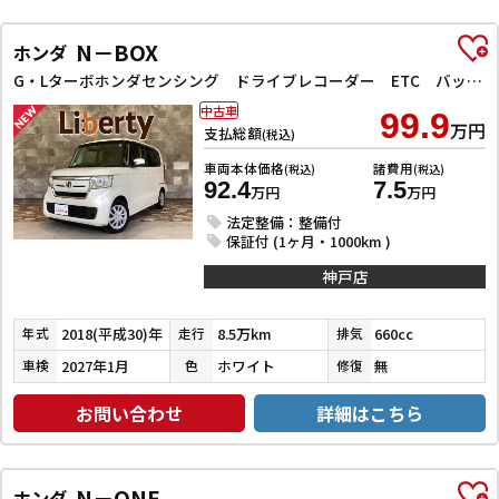
N－BOX
ホンダ
G・Lターボホンダセンシング ドライブレコーダー ETC バックカメラ 両側電動スライドドア ナビ TV クリアランスソナー レーンアシスト 衝突被害軽減システム オートライト スマートキー アイドリングストップ 電動格納ミラー
中古車
99.9
万円
支払総額
(税込)
車両本体価格
諸費用
(税込)
(税込)
92.4
7.5
万円
万円
法定整備：整備付
保証付 (1ヶ月・1000km )
神戸店
2018(平成30)年
8.5万km
660cc
年式
走行
排気
2027年1月
ホワイト
無
車検
色
修復
お問い合わせ
詳細はこちら
N－ONE
ホンダ