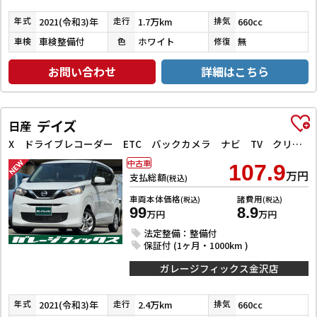
2021(令和3)年
1.7万km
660cc
年式
走行
排気
車検整備付
ホワイト
無
車検
色
修復
お問い合わせ
詳細はこちら
デイズ
日産
X ドライブレコーダー ETC バックカメラ ナビ TV クリアランスソナー 衝突被害軽減システム オートライト スマートキー アイドリングストップ 電動格納ミラー ベンチシート CVT 盗難防止システム
中古車
107.9
万円
支払総額
(税込)
車両本体価格
諸費用
(税込)
(税込)
99
8.9
万円
万円
法定整備：整備付
保証付 (1ヶ月・1000km )
ガレージフィックス金沢店
2021(令和3)年
2.4万km
660cc
年式
走行
排気