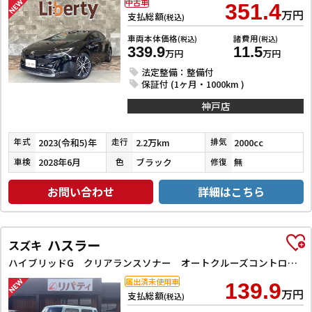
中古車
351.4
万円
支払総額
(税込)
車両本体価格
諸費用
(税込)
(税込)
339.9
11.5
万円
万円
法定整備：整備付
保証付 (1ヶ月・1000km )
神戸店
2023(令和5)年
2.2万km
2000cc
年式
走行
排気
2028年6月
ブラック
無
車検
色
修復
お問い合わせ
詳細はこちら
ハスラー
スズキ
ハイブリッドG クリアランスソナー オートクルーズコントロール レーンアシスト 衝突被害軽減システム オートライト スマートキー アイドリングストップ 電動格納ミラー シートヒーター CVT ESC エアコン
届出済未使用車
139.9
万円
支払総額
(税込)