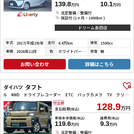
139.8
10.1
万円
万円
法定整備：整備付
保証付 (1ヶ月・1000km )
ドリーム長田店
2017(平成29)年
6.4万km
1500cc
年式
走行
排気
2026年12月
ホワイトパールクリスタルシャイン
無
車検
色
修復
お問い合わせ
詳細はこちら
タフト
ダイハツ
G 4WD ドライブレコーダー ETC バックカメラ TV クリアランスソナー レーンアシスト 衝突被害軽減システム オートライト LEDヘッドランプ ヘッドライトウォッシャー スマートキー
中古車
128.9
万円
支払総額
(税込)
車両本体価格
諸費用
(税込)
(税込)
119.6
9.3
万円
万円
法定整備：整備付