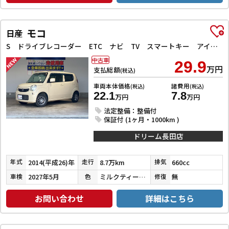
モコ
日産
S ドライブレコーダー ETC ナビ TV スマートキー アイドリングストップ ベンチシート CVT CD アルミホイール エアコン パワーウィンドウ
中古車
29.9
万円
支払総額
(税込)
車両本体価格
諸費用
(税込)
(税込)
22.1
7.8
万円
万円
法定整備：整備付
保証付 (1ヶ月・1000km )
ドリーム長田店
2014(平成26)年
8.7万km
660cc
年式
走行
排気
2027年5月
ミルクティーベージュメタリック
無
車検
色
修復
お問い合わせ
詳細はこちら