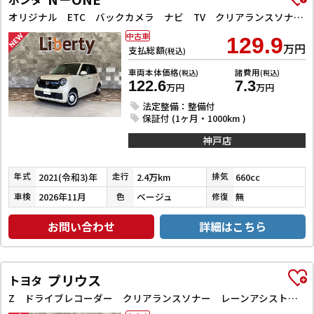
オリジナル ETC バックカメラ ナビ TV クリアランスソナー オートクルーズコントロール レーンアシスト 衝突被害軽減システム オートライト アイドリングストップ 電動格納ミラー CVT ESC USB
中古車
129.9
万円
支払総額
(税込)
車両本体価格
諸費用
(税込)
(税込)
122.6
7.3
万円
万円
法定整備：整備付
保証付 (1ヶ月・1000km )
神戸店
2021(令和3)年
2.4万km
660cc
年式
走行
排気
2026年11月
ベージュ
無
車検
色
修復
お問い合わせ
詳細はこちら
プリウス
トヨタ
Z ドライブレコーダー クリアランスソナー レーンアシスト オートクルーズコントロール パークアシスト 衝突被害軽減システム 全周囲カメラ ナビ TV アルミホイール オートマチックハイビーム