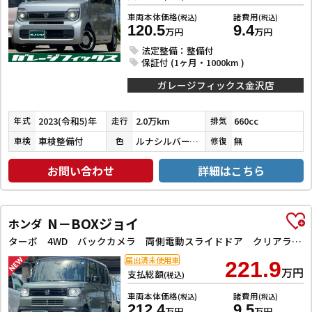
車両本体価格
諸費用
(税込)
(税込)
120.5
9.4
万円
万円
法定整備：整備付
保証付 (1ヶ月・1000km )
ガレージフィックス金沢店
2023(令和5)年
2.0万km
660cc
年式
走行
排気
車検整備付
ルナシルバーメタリック
無
車検
色
修復
お問い合わせ
詳細はこちら
N－BOXジョイ
ホンダ
ターボ 4WD バックカメラ 両側電動スライドドア クリアランスソナー オートクルーズコントロール レーンアシスト 衝突被害軽減システム オートライト LEDヘッドランプ スマートキー アイドリングストップ
届出済未使用車
221.9
万円
支払総額
(税込)
車両本体価格
諸費用
(税込)
(税込)
212.4
9.5
万円
万円