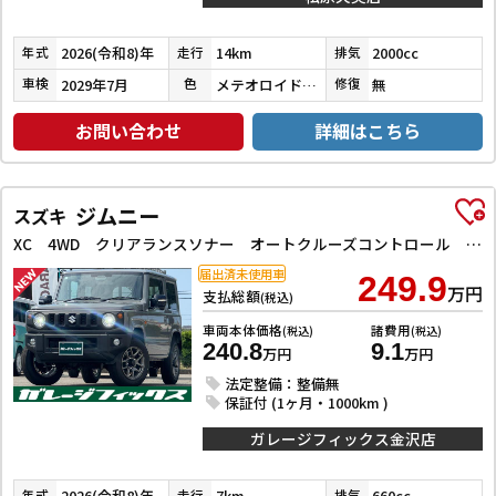
2026(令和8)年
14km
2000cc
年式
走行
排気
2029年7月
メテオロイドグレーメタリック
無
車検
色
修復
お問い合わせ
詳細はこちら
ジムニー
スズキ
XC 4WD クリアランスソナー オートクルーズコントロール レーンアシスト 衝突被害軽減システム オートライト LEDヘッドランプ ヘッドライトウォッシャー スマートキー アイドリングストップ
届出済未使用車
249.9
万円
支払総額
(税込)
車両本体価格
諸費用
(税込)
(税込)
240.8
9.1
万円
万円
法定整備：整備無
保証付 (1ヶ月・1000km )
ガレージフィックス金沢店
2026(令和8)年
7km
660cc
年式
走行
排気