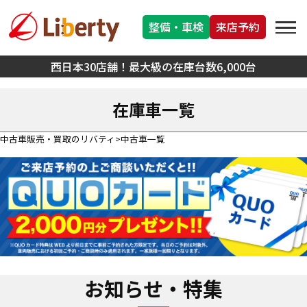
整備・車検
来店予約
西日本30店舗！最大級の在庫台数6,000台
在庫車一覧
中古車販売・買取のリバティ
中古車一覧
お知らせ・特集