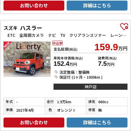
お問い合わせ
詳細はこちら
ハスラー
スズキ
ETC 全周囲カメラ ナビ TV クリアランスソナー レーンアシスト 衝突被害軽減システム オートライト スマートキー アイドリングストップ 電動格納ミラー シートヒーター CVT ESC CD
中古車
159.9
万円
支払総額
(税込)
車両本体価格
諸費用
(税込)
(税込)
152.4
7.5
万円
万円
法定整備：整備無
保証付 (1ヶ月・1000km )
神戸店
-
1.9万km
660cc
年式
走行
排気
2027年4月
オレンジⅡ
無
車検
色
修復
お問い合わせ
詳細はこちら