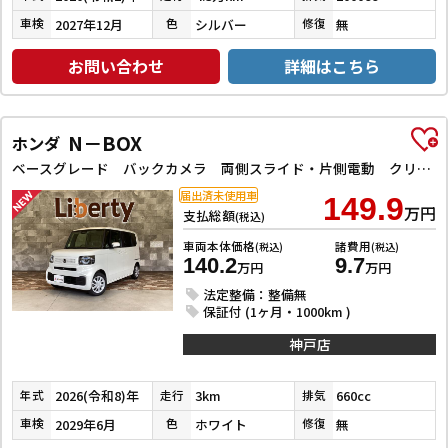
2027年12月
シルバー
無
車検
色
修復
お問い合わせ
詳細はこちら
N－BOX
ホンダ
ベースグレード バックカメラ 両側スライド・片側電動 クリアランスソナー オートライト スマートキー アイドリングストップ 電動格納ミラー シートヒーター ベンチシート CVT ABS ESC エアコン
届出済未使用車
149.9
万円
支払総額
(税込)
車両本体価格
諸費用
(税込)
(税込)
140.2
9.7
万円
万円
法定整備：整備無
保証付 (1ヶ月・1000km )
神戸店
2026(令和8)年
3km
660cc
年式
走行
排気
2029年6月
ホワイト
無
車検
色
修復