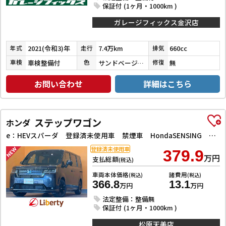
保証付 (1ヶ月・1000km )
ガレージフィックス金沢店
2021(令和3)年
7.4万km
660cc
年式
走行
排気
車検整備付
サンドベージュメタリック
無
車検
色
修復
お問い合わせ
詳細はこちら
ステップワゴン
ホンダ
e：HEVスパーダ 登録済未使用車 禁煙車 HondaSENSING 両側自動ドア アダプティブクルーズコントロール 電子パーキング パワーバックドア アダプティブクルーズコントロール ブラインドスポットモニター
登録済未使用車
379.9
万円
支払総額
(税込)
車両本体価格
諸費用
(税込)
(税込)
366.8
13.1
万円
万円
法定整備：整備無
保証付 (1ヶ月・1000km )
松原天美店