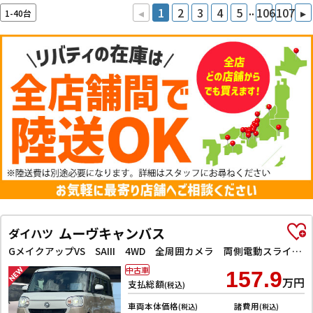
..
◂
1
2
3
4
5
106
107
▸
1-40台
ムーヴキャンバス
ダイハツ
GメイクアップVS SAIII 4WD 全周囲カメラ 両側電動スライドドア ナビ TV クリアランスソナー 衝突被害軽減システム オートマチックハイビーム オートライト LEDヘッドランプ スマートキー アイドリングストップ
中古車
157.9
万円
支払総額
(税込)
車両本体価格
諸費用
(税込)
(税込)