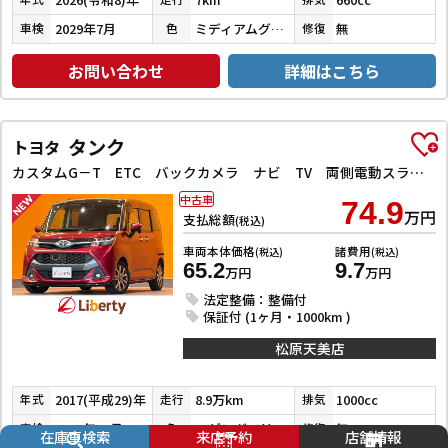
2029年7月
ミディアムグレー
無
車検
色
修復
お問い合わせ
詳細はこちら
タンク
トヨタ
カスタムG－T ETC バックカメラ ナビ TV 両側電動スライドドア クリアランスソナー オートクルーズコントロール 衝突被害軽減システム アルミホイール LEDヘッドランプ スマートキー
中古車
74.9
万円
支払総額
(税込)
車両本体価格
諸費用
(税込)
(税込)
65.2
9.7
万円
万円
法定整備：整備付
保証付 (1ヶ月・1000km )
松原天美店
2017(平成29)年
8.9万km
1000cc
年式
走行
排気
2026年12月
マゼンダベリーマイカメタリック／ブラックマイカメタリック
無
車検
色
修復
在庫車検索
来店予約
店舗情報