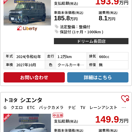
193.9
万円
支払総額
(税込)
車両本体価格
諸費用
(税込)
(税込)
185.8
8.1
万円
万円
法定整備：整備付
保証付 (1ヶ月・1000km )
ドリーム長田店
2024(令和6)年
1.2万km
660cc
年式
走行
排気
2027年10月
クールカーキパールメタリック／ガンメタリック
無
車検
色
修復
お問い合わせ
詳細はこちら
シエンタ
トヨタ
G クエロ ETC バックカメラ ナビ TV レーンアシスト 衝突被害軽減システム 両側電動スライドドア オートマチックハイビーム オートライト LEDヘッドランプ スマートキー アイドリングストップ
中古車
149.9
万円
支払総額
(税込)
車両本体価格
諸費用
(税込)
(税込)