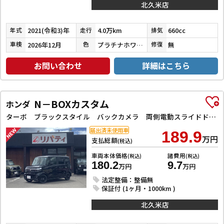
北久米店
2021(令和3)年
4.0万km
660cc
年式
走行
排気
2026年12月
プラチナホワイトパール
無
車検
色
修復
お問い合わせ
詳細はこちら
N－BOXカスタム
ホンダ
ターボ ブラックスタイル バックカメラ 両側電動スライドドア クリアランスソナー オートクルーズコントロール レーンアシスト オートライト スマートキー アイドリングストップ 電動格納ミラー シートヒーター CVT ESC
届出済未使用車
189.9
万円
支払総額
(税込)
車両本体価格
諸費用
(税込)
(税込)
180.2
9.7
万円
万円
法定整備：整備無
保証付 (1ヶ月・1000km )
北久米店