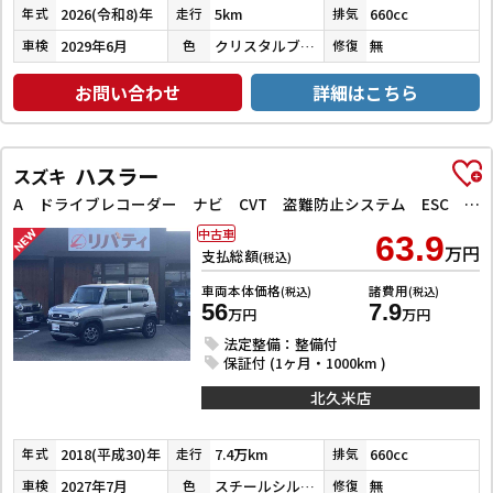
2026(令和8)年
5km
660cc
年式
走行
排気
2029年6月
クリスタルブラックパール
無
車検
色
修復
お問い合わせ
詳細はこちら
ハスラー
スズキ
A ドライブレコーダー ナビ CVT 盗難防止システム ESC CD ミュージックプレイヤー接続可 Bluetooth エアコン パワーステアリング
中古車
63.9
万円
支払総額
(税込)
車両本体価格
諸費用
(税込)
(税込)
56
7.9
万円
万円
法定整備：整備付
保証付 (1ヶ月・1000km )
北久米店
2018(平成30)年
7.4万km
660cc
年式
走行
排気
2027年7月
スチールシルバーメタリック
無
車検
色
修復