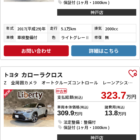
保証付 (1ヶ月・1000km )
神戸店
2017(平成29)年
5.1万km
2000cc
年式
走行
排気
車検整備付
ライトグレーⅡ
無
車検
色
修復
お問い合わせ
詳細はこちら
カローラクロス
トヨタ
Z 全周囲カメラ オートクルーズコントロール レーンアシスト パワーシート 衝突被害軽減システム ナビ TV オートマチックハイビーム オートライト LEDヘッドランプ ヘッドライトウォッシャー
中古車
323.7
万円
支払総額
(税込)
車両本体価格
諸費用
(税込)
(税込)
309.9
13.8
万円
万円
法定整備：整備付
保証付 (1ヶ月・1000km )
神戸店