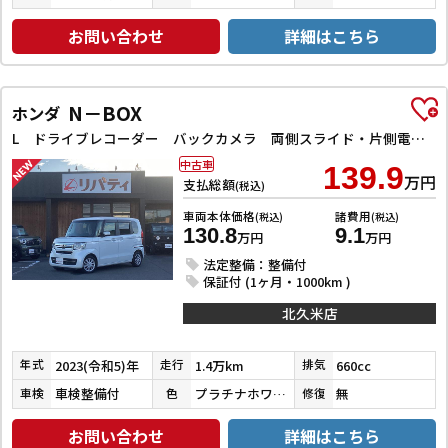
お問い合わせ
詳細はこちら
N－BOX
ホンダ
L ドライブレコーダー バックカメラ 両側スライド・片側電動 ナビ クリアランスソナー レーンアシスト 衝突被害軽減システム オートライト スマートキー アイドリングストップ 電動格納ミラー
中古車
139.9
万円
支払総額
(税込)
車両本体価格
諸費用
(税込)
(税込)
130.8
9.1
万円
万円
法定整備：整備付
保証付 (1ヶ月・1000km )
北久米店
2023(令和5)年
1.4万km
660cc
年式
走行
排気
車検整備付
プラチナホワイトパール
無
車検
色
修復
お問い合わせ
詳細はこちら