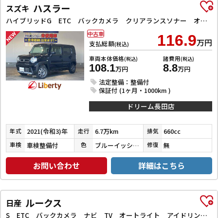
ハスラー
スズキ
ハイブリッドG ETC バックカメラ クリアランスソナー オートライト スマートキー アイドリングストップ 電動格納ミラー シートヒーター CVT ESC CD Bluetooth エアコン パワーウィンドウ
中古車
116.9
万円
支払総額
(税込)
車両本体価格
諸費用
(税込)
(税込)
108.1
8.8
万円
万円
法定整備：整備付
保証付 (1ヶ月・1000km )
ドリーム長田店
2021(令和3)年
6.7万km
660cc
年式
走行
排気
車検整備付
ブルーイッシュブラックパール３
無
車検
色
修復
お問い合わせ
詳細はこちら
ルークス
日産
S ETC バックカメラ ナビ TV オートライト アイドリングストップ 電動格納ミラー ベンチシート CVT ABS ESC CD Bluetooth エアコン パワーステアリング パワーウィンドウ