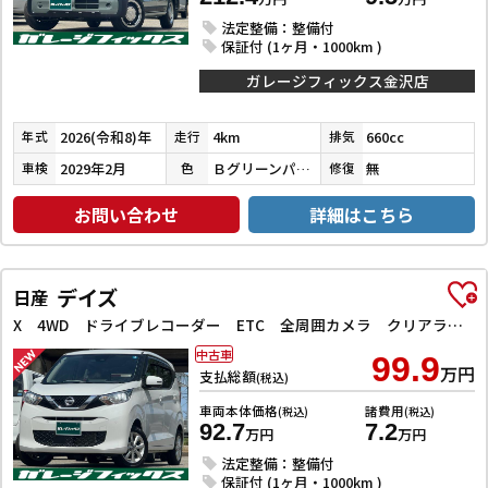
法定整備：整備付
保証付 (1ヶ月・1000km )
ガレージフィックス金沢店
2026(令和8)年
4km
660cc
年式
走行
排気
2029年2月
Ｂグリーンパール／ＣブラックＰ
無
車検
色
修復
お問い合わせ
詳細はこちら
デイズ
日産
X 4WD ドライブレコーダー ETC 全周囲カメラ クリアランスソナー 衝突被害軽減システム オートライト スマートキー アイドリングストップ 電動格納ミラー シートヒーター ベンチシート CVT
中古車
99.9
万円
支払総額
(税込)
車両本体価格
諸費用
(税込)
(税込)
92.7
7.2
万円
万円
法定整備：整備付
保証付 (1ヶ月・1000km )