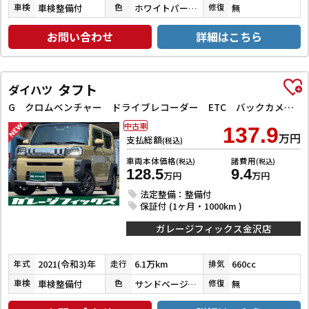
車検整備付
ホワイトパール３コートパール
無
車検
色
修復
お問い合わせ
詳細はこちら
タフト
ダイハツ
G クロムベンチャー ドライブレコーダー ETC バックカメラ ナビ TV クリアランスソナー 衝突被害軽減システム オートライト LEDヘッドランプ スマートキー アイドリングストップ 電動格納ミラー シートヒーター
中古車
137.9
万円
支払総額
(税込)
車両本体価格
諸費用
(税込)
(税込)
128.5
9.4
万円
万円
法定整備：整備付
保証付 (1ヶ月・1000km )
ガレージフィックス金沢店
2021(令和3)年
6.1万km
660cc
年式
走行
排気
車検整備付
サンドベージュメタリック
無
車検
色
修復