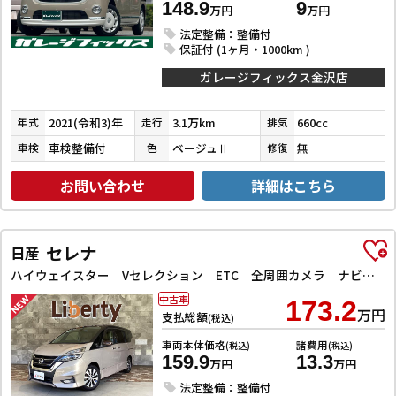
148.9
9
万円
万円
法定整備：整備付
保証付 (1ヶ月・1000km )
ガレージフィックス金沢店
2021(令和3)年
3.1万km
660cc
年式
走行
排気
車検整備付
ベージュⅡ
無
車検
色
修復
お問い合わせ
詳細はこちら
セレナ
日産
ハイウェイスター Vセレクション ETC 全周囲カメラ ナビ TV クリアランスソナー オートクルーズコントロール パークアシスト 衝突被害軽減システム 両側電動スライドドア オートライト LEDヘッドランプ スマートキー
中古車
173.2
万円
支払総額
(税込)
車両本体価格
諸費用
(税込)
(税込)
159.9
13.3
万円
万円
法定整備：整備付