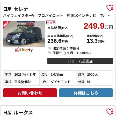
セレナ
日産
ハイウェイスターV プロパイロット 純正10インチナビ TV Bluetooth対応 アラウンドビューモニター 両側自動ドア 電子パーキング クルーズコントロール LEDヘッドライト 革巻きステアリング スマートキー
中古車
249.9
万円
支払総額
(税込)
車両本体価格
諸費用
(税込)
(税込)
236.6
13.3
万円
万円
法定整備：整備付
保証付 (1ヶ月・1000km )
ドリーム長田店
2021(令和3)年
2.0万km
2000cc
年式
走行
排気
車検整備付
ダイヤモンドブラックパール
無
車検
色
修復
お問い合わせ
詳細はこちら
ルークス
日産