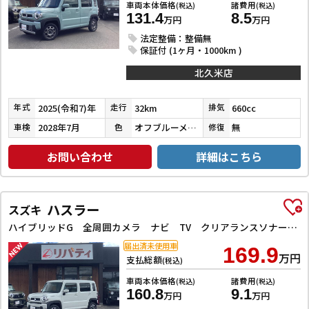
車両本体価格
諸費用
(税込)
(税込)
131.4
8.5
万円
万円
法定整備：整備無
保証付 (1ヶ月・1000km )
北久米店
2025(令和7)年
32km
660cc
年式
走行
排気
2028年7月
オフブルーメタリック
無
車検
色
修復
お問い合わせ
詳細はこちら
ハスラー
スズキ
ハイブリッドG 全周囲カメラ ナビ TV クリアランスソナー オートクルーズコントロール レーンアシスト 衝突被害軽減システム オートライト スマートキー アイドリングストップ 電動格納ミラー シートヒーター CVT
届出済未使用車
169.9
万円
支払総額
(税込)
車両本体価格
諸費用
(税込)
(税込)
160.8
9.1
万円
万円