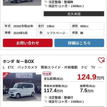
法定整備：整備無
保証付 (1ヶ月・1000km )
北久米店
2026(令和8)年
10km
660cc
年式
走行
排気
2029年5月
ソフトベージュメタリック
無
車検
色
修復
お問い合わせ
詳細はこちら
N－BOX
ホンダ
L ETC バックカメラ 両側スライド・片側電動 ナビ TV クリアランスソナー オートクルーズコントロール レーンアシスト 衝突被害軽減システム オートライト スマートキー アイドリングストップ
中古車
124.9
万円
支払総額
(税込)
車両本体価格
諸費用
(税込)
(税込)
117.4
7.5
万円
万円
法定整備：整備付
保証付 (1ヶ月・1000km )