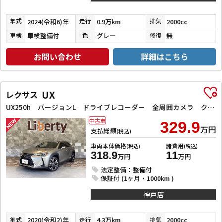
2024(令和6)年
0.9万km
2000cc
年式
走行
排気
車検整備付
グレー
無
車検
色
修復
お問い合わせ
詳細はこちら
UX
レクサス
UX250h バージョンL ドライブレコーダー 全周囲カメラ クリアランスソナー オートクルーズコントロール レーンアシスト パワーシート 衝突被害軽減システム ナビ TV オートマチックハイビーム オートライト
中古車
329.9
万円
支払総額
(税込)
車両本体価格
諸費用
(税込)
(税込)
318.9
11
万円
万円
法定整備：整備付
保証付 (1ヶ月・1000km )
神戸店
2020(令和2)年
4.3万km
2000cc
年式
走行
排気