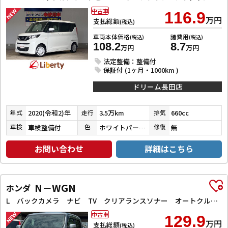
中古車
116.9
万円
支払総額
(税込)
車両本体価格
諸費用
(税込)
(税込)
108.2
8.7
万円
万円
法定整備：整備付
保証付 (1ヶ月・1000km )
ドリーム長田店
2020(令和2)年
3.5万km
660cc
年式
走行
排気
車検整備付
ホワイトパール３コートパール
無
車検
色
修復
お問い合わせ
詳細はこちら
N－WGN
ホンダ
L バックカメラ ナビ TV クリアランスソナー オートクルーズコントロール レーンアシスト 衝突被害軽減システム オートライト スマートキー アイドリングストップ 電動格納ミラー シートヒーター
中古車
129.9
万円
支払総額
(税込)