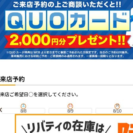
来店予約
来店ご希望日◯を選択してください。
土
日
月
8/8
8/9
8/10