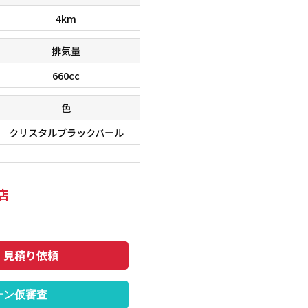
4km
排気量
660cc
色
クリスタルブラックパール
在庫台数６０００台！！ 欲しい車が、きっと見つかりま
■□■□
店
のでご相談下さいませ。 ■□■□■
トも安い
・見積り依頼
ーン仮審査