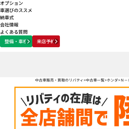
オプション
車選びのススメ
納車式
会社情報
よくある質問
整備・車検
来店予約
営業時間
AM10:00 ～ PM6:00
中古車販売・買取のリバティ
中古車一覧
ホンダ
Ｎ－