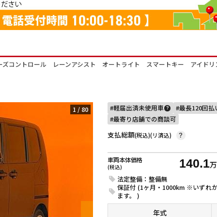
ーズコントロール レーンアシスト オートライト スマートキー アイドリ
軽届出済未使用車
最長120回
1
/
80
?
最寄り店舗での商談可
支払総額
(税込)(リ済込)
?
車両本体価格
140.1
(税込)
法定整備：整備無
保証付 (1ヶ月・1000km ※い
ます。 )
年式