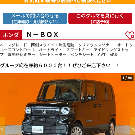
メールで問い合わせる
このクルマを見に行く
(在庫確認・見積依頼など)
(来店予約)
Ｎ－ＢＯＸ
ホンダ
ベースグレード 両側スライド・片側電動 クリアランスソナー オートク
ルーズコントロール オートライト スマートキー アイドリングストッ
プ 電動格納ミラー シートヒーター ベンチシート CVT ABS
グループ総在庫約６０００台！！ぜひご来店下さい！！
1
/
80