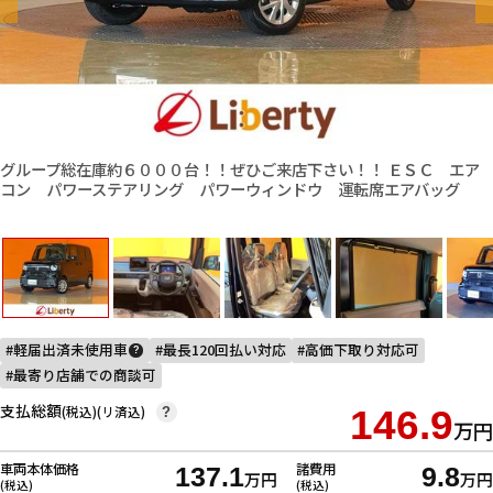
グループ総在庫約６０００台！！ぜひご来店下さい！！ ＥＳＣ エア
コン パワーステアリング パワーウィンドウ 運転席エアバッグ
軽届出済未使用車
最長120回払い対応
高価下取り対応可
?
最寄り店舗での商談可
支払総額
(税込)(リ済込)
146.9
?
万円
車両本体価格
諸費用
137.1
9.8
万円
万円
(税込)
(税込)