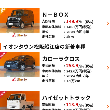
Ｎ－ＢＯＸ
149.9
支払総額
万円
(税込)
140.1
万円
(税込)
車両本体価格
2026(令和8)年
年式
4km
走行距離
イオンタウン松阪船江店の新着車種
カローラクロス
253.9
支払総額
万円
(税込)
242.6
万円
(税込)
車両本体価格
2025(令和7)年
年式
1.9万km
走行距離
ハイゼットトラック
113.9
支払総額
万円
(税込)
105.8
万円
(税込)
車両本体価格