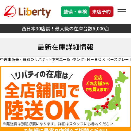
整備・車検
来店予約
西日本30店舗！最大級の在庫台数6,000台
最新在庫詳細情報
中古車販売・買取のリバティ
中古車一覧
ホンダ
Ｎ－ＢＯＸ ベースグレー