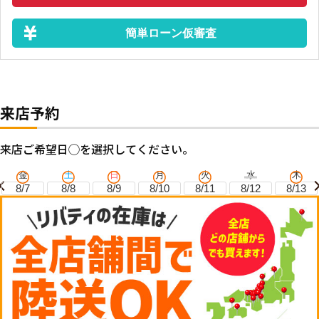
簡単ローン仮審査
来店予約
来店ご希望日◯を選択してください。
金
土
日
月
火
水
木
8/7
8/8
8/9
8/10
8/11
8/12
8/13