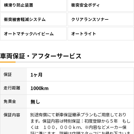
横滑り防止装置
衝突安全ボディ
衝突被害軽減システム
クリアランスソナー
オートマチックハイビーム
オートライト
車両保証・アフターサービス
1ヶ月
保証
1000km
走行距離
無し
免責金
別途有償にて新車保証継承プランもご用意しており
保証内容
ます。保証内容は特別保証：初度登録から５年 もし
くは １００，０００ｋｍ、※内容などメーカー保
証に準じます。詳細は店頭スタッフにお尋ね下さいま