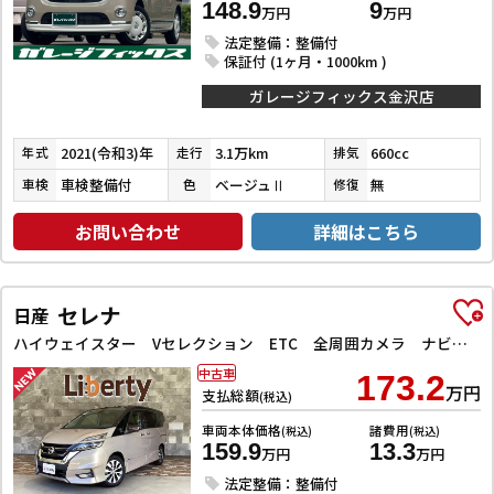
148.9
9
万円
万円
法定整備：整備付
保証付 (1ヶ月・1000km )
ガレージフィックス金沢店
2021(令和3)年
3.1万km
660cc
年式
走行
排気
車検整備付
ベージュⅡ
無
車検
色
修復
お問い合わせ
詳細はこちら
セレナ
日産
ハイウェイスター Vセレクション ETC 全周囲カメラ ナビ TV クリアランスソナー オートクルーズコントロール パークアシスト 衝突被害軽減システム 両側電動スライドドア オートライト LEDヘッドランプ スマートキー
中古車
173.2
万円
支払総額
(税込)
車両本体価格
諸費用
(税込)
(税込)
159.9
13.3
万円
万円
法定整備：整備付