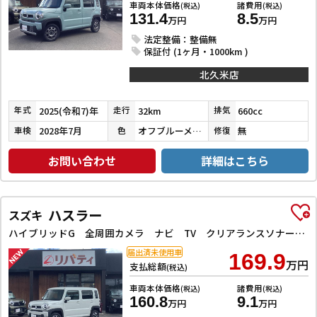
車両本体価格
諸費用
(税込)
(税込)
131.4
8.5
万円
万円
法定整備：整備無
保証付 (1ヶ月・1000km )
北久米店
2025(令和7)年
32km
660cc
年式
走行
排気
2028年7月
オフブルーメタリック
無
車検
色
修復
お問い合わせ
詳細はこちら
ハスラー
スズキ
ハイブリッドG 全周囲カメラ ナビ TV クリアランスソナー オートクルーズコントロール レーンアシスト 衝突被害軽減システム オートライト スマートキー アイドリングストップ 電動格納ミラー シートヒーター CVT
届出済未使用車
169.9
万円
支払総額
(税込)
車両本体価格
諸費用
(税込)
(税込)
160.8
9.1
万円
万円