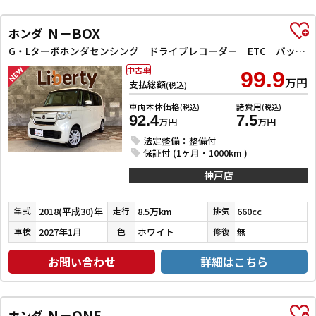
N－BOX
ホンダ
G・Lターボホンダセンシング ドライブレコーダー ETC バックカメラ 両側電動スライドドア ナビ TV クリアランスソナー レーンアシスト 衝突被害軽減システム オートライト スマートキー アイドリングストップ 電動格納ミラー
中古車
99.9
万円
支払総額
(税込)
車両本体価格
諸費用
(税込)
(税込)
92.4
7.5
万円
万円
法定整備：整備付
保証付 (1ヶ月・1000km )
神戸店
2018(平成30)年
8.5万km
660cc
年式
走行
排気
2027年1月
ホワイト
無
車検
色
修復
お問い合わせ
詳細はこちら
N－ONE
ホンダ