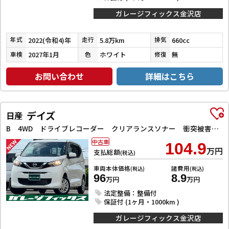
ガレージフィックス金沢店
2022(令和4)年
5.8万km
660cc
年式
走行
排気
2027年1月
ホワイト
無
車検
色
修復
お問い合わせ
詳細はこちら
デイズ
日産
B 4WD ドライブレコーダー クリアランスソナー 衝突被害軽減システム オートライト アイドリングストップ 電動格納ミラー シートヒーター ベンチシート CVT 盗難防止システム ABS ESC CD
中古車
104.9
万円
支払総額
(税込)
車両本体価格
諸費用
(税込)
(税込)
96
8.9
万円
万円
法定整備：整備付
保証付 (1ヶ月・1000km )
ガレージフィックス金沢店