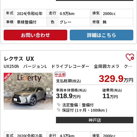
2024(令和6)年
0.9万km
2000cc
年式
走行
排気
車検整備付
グレー
無
車検
色
修復
お問い合わせ
詳細はこちら
UX
レクサス
UX250h バージョンL ドライブレコーダー 全周囲カメラ クリアランスソナー オートクルーズコントロール レーンアシスト パワーシート 衝突被害軽減システム ナビ TV オートマチックハイビーム オートライト
中古車
329.9
万円
支払総額
(税込)
車両本体価格
諸費用
(税込)
(税込)
318.9
11
万円
万円
法定整備：整備付
保証付 (1ヶ月・1000km )
神戸店
2020(令和2)年
4.3万km
2000cc
年式
走行
排気