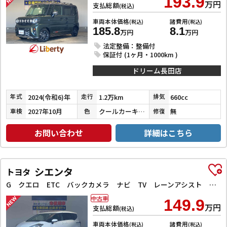
193.9
万円
支払総額
(税込)
車両本体価格
諸費用
(税込)
(税込)
185.8
8.1
万円
万円
法定整備：整備付
保証付 (1ヶ月・1000km )
ドリーム長田店
2024(令和6)年
1.2万km
660cc
年式
走行
排気
2027年10月
クールカーキパールメタリック／ガンメタリック
無
車検
色
修復
お問い合わせ
詳細はこちら
シエンタ
トヨタ
G クエロ ETC バックカメラ ナビ TV レーンアシスト 衝突被害軽減システム 両側電動スライドドア オートマチックハイビーム オートライト LEDヘッドランプ スマートキー アイドリングストップ
中古車
149.9
万円
支払総額
(税込)
車両本体価格
諸費用
(税込)
(税込)