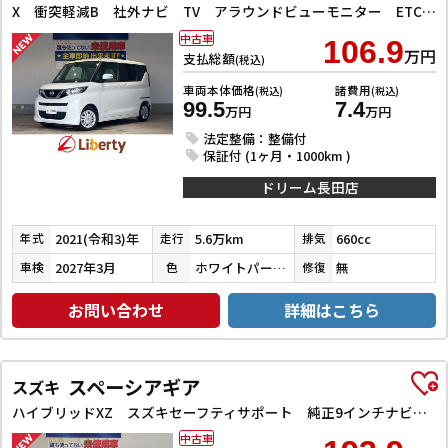
X 衝突軽減B 社外ナビ TV アラウンドビューモニター ETC 左パワースライドドア スマートキー プッシュスタート アイドリングストップ ステアリングスイッチ タッチパネルオートエアコン
中古車
106.9
万円
支払総額
(税込)
車両本体価格
諸費用
(税込)
(税込)
99.5
7.4
万円
万円
法定整備：整備付
保証付 (1ヶ月・1000km )
ドリーム長田店
2021(令和3)年
5.6万km
660cc
年式
走行
排気
2027年3月
ホワイトパール３コートパール
無
車検
色
修復
お問い合わせ
詳細はこちら
スペーシアギア
スズキ
ハイブリッドXZ スズキセーフティサポート 純正9インチナビ TV Bluetooth対応 全方位カメラ 両側自動ドア ヘッドアップディスプレイ アダプティブクルーズコントロール ステアリングヒーター LEDヘッドライ
中古車