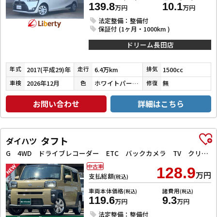
139.8
10.1
万円
万円
法定整備：整備付
保証付 (1ヶ月・1000km )
ドリーム長田店
2017(平成29)年
6.4万km
1500cc
年式
走行
排気
2026年12月
ホワイトパールクリスタルシャイン
無
車検
色
修復
お問い合わせ
詳細はこちら
タフト
ダイハツ
G 4WD ドライブレコーダー ETC バックカメラ TV クリアランスソナー レーンアシスト 衝突被害軽減システム オートライト LEDヘッドランプ ヘッドライトウォッシャー スマートキー
中古車
128.9
万円
支払総額
(税込)
車両本体価格
諸費用
(税込)
(税込)
119.6
9.3
万円
万円
法定整備：整備付