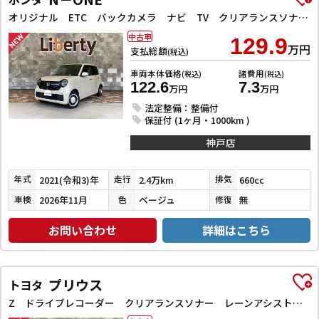
オリジナル ETC バックカメラ ナビ TV クリアランスソナー オートクルーズコントロール レーンアシスト 衝突被害軽減システム オートライト アイドリングストップ 電動格納ミラー CVT ESC USB
中古車
129.9
万円
支払総額
(税込)
車両本体価格
諸費用
(税込)
(税込)
122.6
7.3
万円
万円
法定整備：整備付
保証付 (1ヶ月・1000km )
神戸店
2021(令和3)年
2.4万km
660cc
年式
走行
排気
2026年11月
ベージュ
無
車検
色
修復
お問い合わせ
詳細はこちら
プリウス
トヨタ
Z ドライブレコーダー クリアランスソナー レーンアシスト オートクルーズコントロール パークアシスト 衝突被害軽減システム 全周囲カメラ ナビ TV アルミホイール オートマチックハイビーム