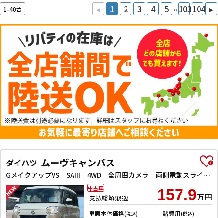
..
◂
1
2
3
4
5
103
104
▸
1-40台
ムーヴキャンバス
ダイハツ
GメイクアップVS SAIII 4WD 全周囲カメラ 両側電動スライドドア ナビ TV クリアランスソナー 衝突被害軽減システム オートマチックハイビーム オートライト LEDヘッドランプ スマートキー アイドリングストップ
中古車
157.9
万円
支払総額
(税込)
車両本体価格
諸費用
(税込)
(税込)