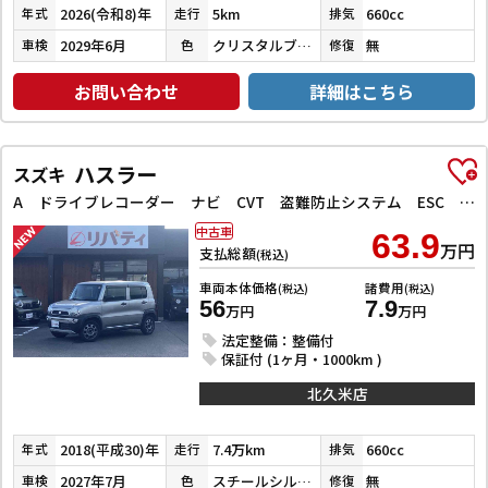
2026(令和8)年
5km
660cc
年式
走行
排気
2029年6月
クリスタルブラックパール
無
車検
色
修復
お問い合わせ
詳細はこちら
ハスラー
スズキ
A ドライブレコーダー ナビ CVT 盗難防止システム ESC CD ミュージックプレイヤー接続可 Bluetooth エアコン パワーステアリング
中古車
63.9
万円
支払総額
(税込)
車両本体価格
諸費用
(税込)
(税込)
56
7.9
万円
万円
法定整備：整備付
保証付 (1ヶ月・1000km )
北久米店
2018(平成30)年
7.4万km
660cc
年式
走行
排気
2027年7月
スチールシルバーメタリック
無
車検
色
修復