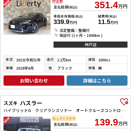
中古車
351.4
万円
支払総額
(税込)
車両本体価格
諸費用
(税込)
(税込)
339.9
11.5
万円
万円
法定整備：整備付
保証付 (1ヶ月・1000km )
神戸店
2023(令和5)年
2.2万km
2000cc
年式
走行
排気
2028年6月
ブラック
無
車検
色
修復
お問い合わせ
詳細はこちら
ハスラー
スズキ
ハイブリッドG クリアランスソナー オートクルーズコントロール レーンアシスト 衝突被害軽減システム オートライト スマートキー アイドリングストップ 電動格納ミラー シートヒーター CVT ESC エアコン
届出済未使用車
139.9
万円
支払総額
(税込)