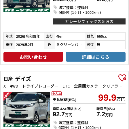
法定整備：整備付
保証付 (1ヶ月・1000km )
ガレージフィックス金沢店
2026(令和8)年
4km
660cc
年式
走行
排気
2029年2月
Ｂグリーンパール／ＣブラックＰ
無
車検
色
修復
お問い合わせ
詳細はこちら
デイズ
日産
X 4WD ドライブレコーダー ETC 全周囲カメラ クリアランスソナー 衝突被害軽減システム オートライト スマートキー アイドリングストップ 電動格納ミラー シートヒーター ベンチシート CVT
中古車
99.9
万円
支払総額
(税込)
車両本体価格
諸費用
(税込)
(税込)
92.7
7.2
万円
万円
法定整備：整備付
保証付 (1ヶ月・1000km )