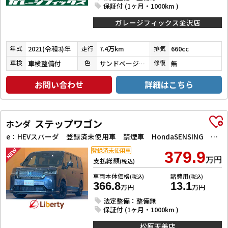
保証付 (1ヶ月・1000km )
ガレージフィックス金沢店
2021(令和3)年
7.4万km
660cc
年式
走行
排気
車検整備付
サンドベージュメタリック
無
車検
色
修復
お問い合わせ
詳細はこちら
ステップワゴン
ホンダ
e：HEVスパーダ 登録済未使用車 禁煙車 HondaSENSING 両側自動ドア アダプティブクルーズコントロール 電子パーキング パワーバックドア アダプティブクルーズコントロール ブラインドスポットモニター
登録済未使用車
379.9
万円
支払総額
(税込)
車両本体価格
諸費用
(税込)
(税込)
366.8
13.1
万円
万円
法定整備：整備無
保証付 (1ヶ月・1000km )
松原天美店