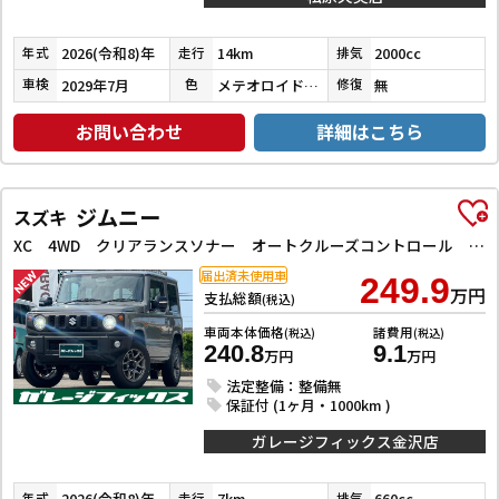
2026(令和8)年
14km
2000cc
年式
走行
排気
2029年7月
メテオロイドグレーメタリック
無
車検
色
修復
お問い合わせ
詳細はこちら
ジムニー
スズキ
XC 4WD クリアランスソナー オートクルーズコントロール レーンアシスト 衝突被害軽減システム オートライト LEDヘッドランプ ヘッドライトウォッシャー スマートキー アイドリングストップ
届出済未使用車
249.9
万円
支払総額
(税込)
車両本体価格
諸費用
(税込)
(税込)
240.8
9.1
万円
万円
法定整備：整備無
保証付 (1ヶ月・1000km )
ガレージフィックス金沢店
2026(令和8)年
7km
660cc
年式
走行
排気