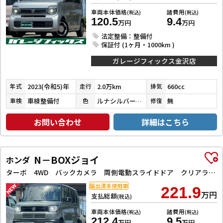
車両本体価格
諸費用
(税込)
(税込)
120.5
9.4
万円
万円
法定整備：整備付
保証付 (1ヶ月・1000km )
ガレージフィックス金沢店
2023(令和5)年
2.0万km
660cc
年式
走行
排気
車検整備付
ルナシルバーメタリック
無
車検
色
修復
お問い合わせ
詳細はこちら
N－BOXジョイ
ホンダ
ターボ 4WD バックカメラ 両側電動スライドドア クリアランスソナー オートクルーズコントロール レーンアシスト 衝突被害軽減システム オートライト LEDヘッドランプ スマートキー アイドリングストップ
届出済未使用車
221.9
万円
支払総額
(税込)
車両本体価格
諸費用
(税込)
(税込)
212.4
9.5
万円
万円