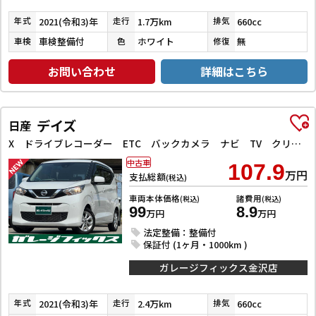
2021(令和3)年
1.7万km
660cc
年式
走行
排気
車検整備付
ホワイト
無
車検
色
修復
お問い合わせ
詳細はこちら
デイズ
日産
X ドライブレコーダー ETC バックカメラ ナビ TV クリアランスソナー 衝突被害軽減システム オートライト スマートキー アイドリングストップ 電動格納ミラー ベンチシート CVT 盗難防止システム
中古車
107.9
万円
支払総額
(税込)
車両本体価格
諸費用
(税込)
(税込)
99
8.9
万円
万円
法定整備：整備付
保証付 (1ヶ月・1000km )
ガレージフィックス金沢店
2021(令和3)年
2.4万km
660cc
年式
走行
排気