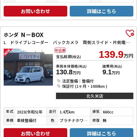
お問い合わせ
詳細はこちら
N－BOX
ホンダ
L ドライブレコーダー バックカメラ 両側スライド・片側電動 ナビ クリアランスソナー レーンアシスト 衝突被害軽減システム オートライト スマートキー アイドリングストップ 電動格納ミラー
中古車
139.9
万円
支払総額
(税込)
車両本体価格
諸費用
(税込)
(税込)
130.8
9.1
万円
万円
法定整備：整備付
保証付 (1ヶ月・1000km )
北久米店
2023(令和5)年
1.4万km
660cc
年式
走行
排気
車検整備付
プラチナホワイトパール
無
車検
色
修復
お問い合わせ
詳細はこちら