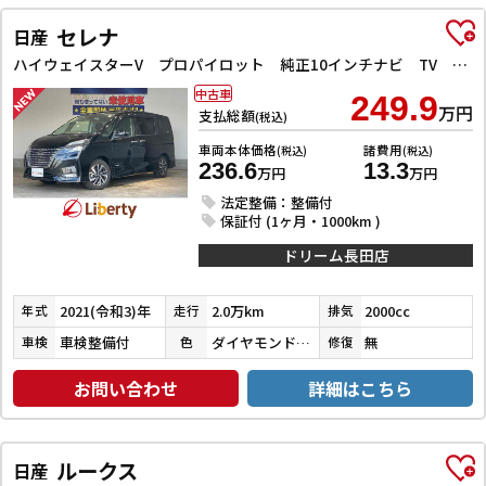
セレナ
日産
ハイウェイスターV プロパイロット 純正10インチナビ TV Bluetooth対応 アラウンドビューモニター 両側自動ドア 電子パーキング クルーズコントロール LEDヘッドライト 革巻きステアリング スマートキー
中古車
249.9
万円
支払総額
(税込)
車両本体価格
諸費用
(税込)
(税込)
236.6
13.3
万円
万円
法定整備：整備付
保証付 (1ヶ月・1000km )
ドリーム長田店
2021(令和3)年
2.0万km
2000cc
年式
走行
排気
車検整備付
ダイヤモンドブラックパール
無
車検
色
修復
お問い合わせ
詳細はこちら
ルークス
日産