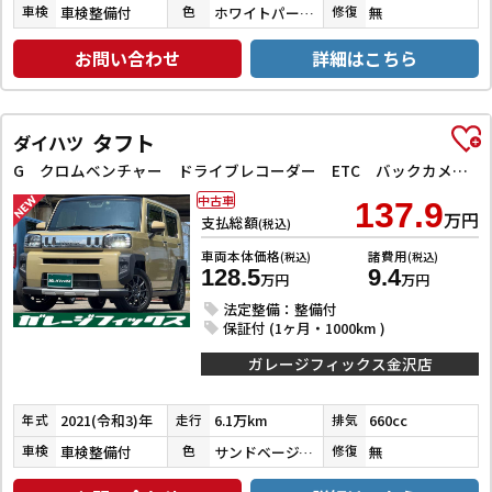
車検整備付
ホワイトパール３コートパール
無
車検
色
修復
お問い合わせ
詳細はこちら
タフト
ダイハツ
G クロムベンチャー ドライブレコーダー ETC バックカメラ ナビ TV クリアランスソナー 衝突被害軽減システム オートライト LEDヘッドランプ スマートキー アイドリングストップ 電動格納ミラー シートヒーター
中古車
137.9
万円
支払総額
(税込)
車両本体価格
諸費用
(税込)
(税込)
128.5
9.4
万円
万円
法定整備：整備付
保証付 (1ヶ月・1000km )
ガレージフィックス金沢店
2021(令和3)年
6.1万km
660cc
年式
走行
排気
車検整備付
サンドベージュメタリック
無
車検
色
修復