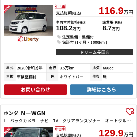
中古車
116.9
万円
支払総額
(税込)
車両本体価格
諸費用
(税込)
(税込)
108.2
8.7
万円
万円
法定整備：整備付
保証付 (1ヶ月・1000km )
ドリーム長田店
2020(令和2)年
3.5万km
660cc
年式
走行
排気
車検整備付
ホワイトパール３コートパール
無
車検
色
修復
お問い合わせ
詳細はこちら
N－WGN
ホンダ
L バックカメラ ナビ TV クリアランスソナー オートクルーズコントロール レーンアシスト 衝突被害軽減システム オートライト スマートキー アイドリングストップ 電動格納ミラー シートヒーター
中古車
129.9
万円
支払総額
(税込)