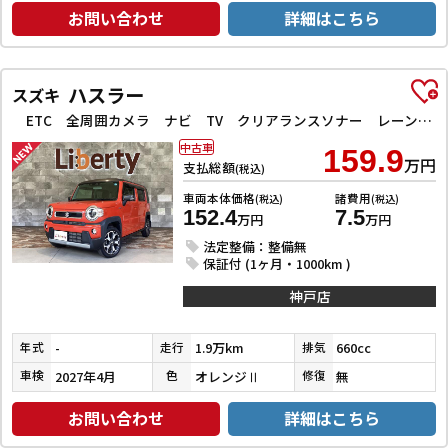
お問い合わせ
詳細はこちら
ハスラー
スズキ
ETC 全周囲カメラ ナビ TV クリアランスソナー レーンアシスト 衝突被害軽減システム オートライト スマートキー アイドリングストップ 電動格納ミラー シートヒーター CVT ESC CD
中古車
159.9
万円
支払総額
(税込)
車両本体価格
諸費用
(税込)
(税込)
152.4
7.5
万円
万円
法定整備：整備無
保証付 (1ヶ月・1000km )
神戸店
-
1.9万km
660cc
年式
走行
排気
2027年4月
オレンジⅡ
無
車検
色
修復
お問い合わせ
詳細はこちら