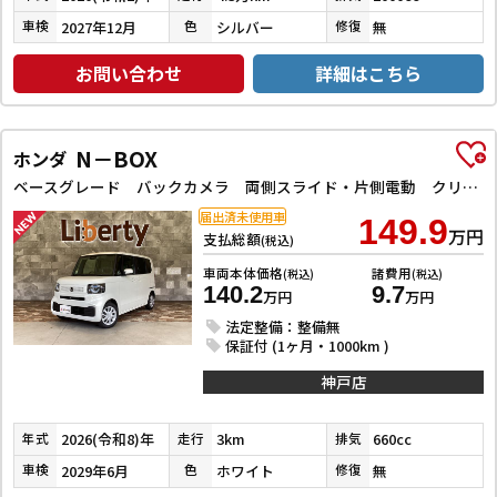
2027年12月
シルバー
無
車検
色
修復
お問い合わせ
詳細はこちら
N－BOX
ホンダ
ベースグレード バックカメラ 両側スライド・片側電動 クリアランスソナー オートライト スマートキー アイドリングストップ 電動格納ミラー シートヒーター ベンチシート CVT ABS ESC エアコン
届出済未使用車
149.9
万円
支払総額
(税込)
車両本体価格
諸費用
(税込)
(税込)
140.2
9.7
万円
万円
法定整備：整備無
保証付 (1ヶ月・1000km )
神戸店
2026(令和8)年
3km
660cc
年式
走行
排気
2029年6月
ホワイト
無
車検
色
修復