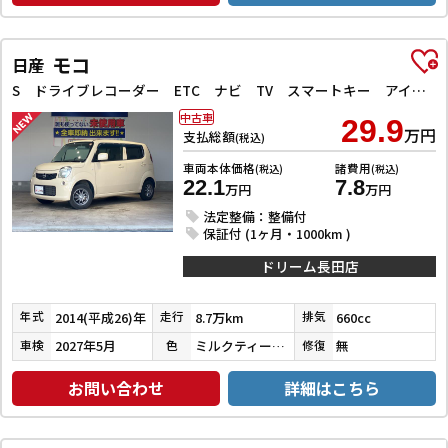
モコ
日産
S ドライブレコーダー ETC ナビ TV スマートキー アイドリングストップ ベンチシート CVT CD アルミホイール エアコン パワーウィンドウ
中古車
29.9
万円
支払総額
(税込)
車両本体価格
諸費用
(税込)
(税込)
22.1
7.8
万円
万円
法定整備：整備付
保証付 (1ヶ月・1000km )
ドリーム長田店
2014(平成26)年
8.7万km
660cc
年式
走行
排気
2027年5月
ミルクティーベージュメタリック
無
車検
色
修復
お問い合わせ
詳細はこちら