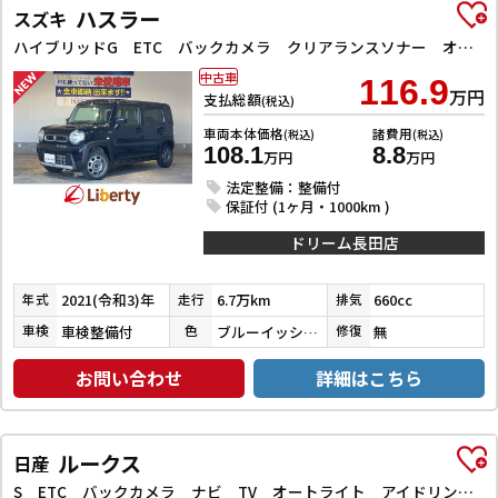
ハスラー
スズキ
ハイブリッドG ETC バックカメラ クリアランスソナー オートライト スマートキー アイドリングストップ 電動格納ミラー シートヒーター CVT ESC CD Bluetooth エアコン パワーウィンドウ
中古車
116.9
万円
支払総額
(税込)
車両本体価格
諸費用
(税込)
(税込)
108.1
8.8
万円
万円
法定整備：整備付
保証付 (1ヶ月・1000km )
ドリーム長田店
2021(令和3)年
6.7万km
660cc
年式
走行
排気
車検整備付
ブルーイッシュブラックパール３
無
車検
色
修復
お問い合わせ
詳細はこちら
ルークス
日産
S ETC バックカメラ ナビ TV オートライト アイドリングストップ 電動格納ミラー ベンチシート CVT ABS ESC CD Bluetooth エアコン パワーステアリング パワーウィンドウ