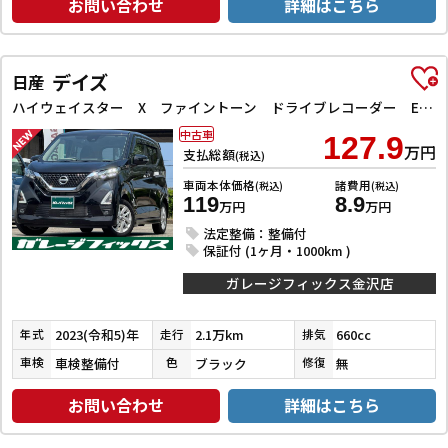
お問い合わせ
詳細はこちら
デイズ
日産
ハイウェイスター X ファイントーン ドライブレコーダー ETC 全周囲カメラ クリアランスソナー 衝突被害軽減システム オートライト LEDヘッドランプ スマートキー アイドリングストップ 電動格納ミラー ベンチシート CVT
中古車
127.9
万円
支払総額
(税込)
車両本体価格
諸費用
(税込)
(税込)
119
8.9
万円
万円
法定整備：整備付
保証付 (1ヶ月・1000km )
ガレージフィックス金沢店
2023(令和5)年
2.1万km
660cc
年式
走行
排気
車検整備付
ブラック
無
車検
色
修復
お問い合わせ
詳細はこちら