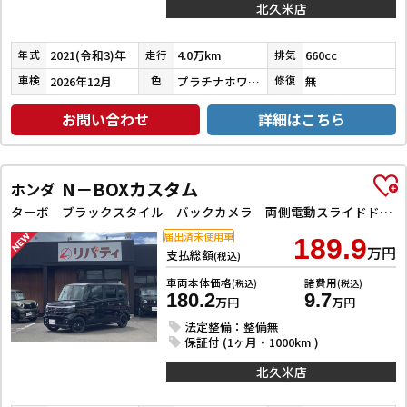
北久米店
2021(令和3)年
4.0万km
660cc
年式
走行
排気
2026年12月
プラチナホワイトパール
無
車検
色
修復
お問い合わせ
詳細はこちら
N－BOXカスタム
ホンダ
ターボ ブラックスタイル バックカメラ 両側電動スライドドア クリアランスソナー オートクルーズコントロール レーンアシスト オートライト スマートキー アイドリングストップ 電動格納ミラー シートヒーター CVT ESC
届出済未使用車
189.9
万円
支払総額
(税込)
車両本体価格
諸費用
(税込)
(税込)
180.2
9.7
万円
万円
法定整備：整備無
保証付 (1ヶ月・1000km )
北久米店