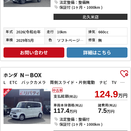
法定整備：整備無
保証付 (1ヶ月・1000km )
北久米店
2026(令和8)年
10km
660cc
年式
走行
排気
2029年5月
ソフトベージュメタリック
無
車検
色
修復
お問い合わせ
詳細はこちら
N－BOX
ホンダ
L ETC バックカメラ 両側スライド・片側電動 ナビ TV クリアランスソナー オートクルーズコントロール レーンアシスト 衝突被害軽減システム オートライト スマートキー アイドリングストップ
中古車
124.9
万円
支払総額
(税込)
車両本体価格
諸費用
(税込)
(税込)
117.4
7.5
万円
万円
法定整備：整備付
保証付 (1ヶ月・1000km )