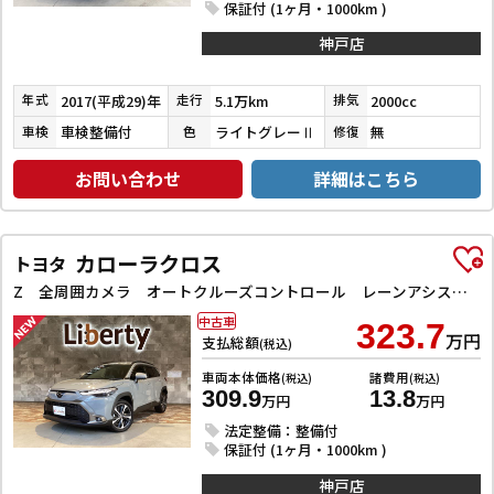
保証付 (1ヶ月・1000km )
神戸店
2017(平成29)年
5.1万km
2000cc
年式
走行
排気
車検整備付
ライトグレーⅡ
無
車検
色
修復
お問い合わせ
詳細はこちら
カローラクロス
トヨタ
Z 全周囲カメラ オートクルーズコントロール レーンアシスト パワーシート 衝突被害軽減システム ナビ TV オートマチックハイビーム オートライト LEDヘッドランプ ヘッドライトウォッシャー
中古車
323.7
万円
支払総額
(税込)
車両本体価格
諸費用
(税込)
(税込)
309.9
13.8
万円
万円
法定整備：整備付
保証付 (1ヶ月・1000km )
神戸店