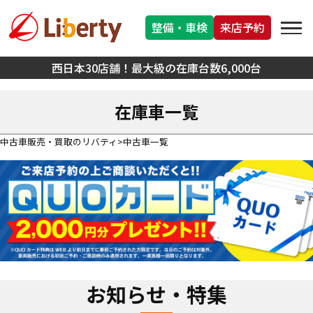
整備・車検
来店予約
西日本30店舗！最大級の在庫台数6,000台
在庫車一覧
中古車販売・買取のリバティ
中古車一覧
お知らせ・特集