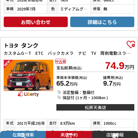
2029年7月
ミディアムグレー
無
車検
色
修復
お問い合わせ
詳細はこちら
タンク
トヨタ
カスタムG－T ETC バックカメラ ナビ TV 両側電動スライドドア クリアランスソナー オートクルーズコントロール 衝突被害軽減システム アルミホイール LEDヘッドランプ スマートキー
中古車
74.9
万円
支払総額
(税込)
車両本体価格
諸費用
(税込)
(税込)
65.2
9.7
万円
万円
法定整備：整備付
保証付 (1ヶ月・1000km )
松原天美店
2017(平成29)年
8.9万km
1000cc
年式
走行
排気
2026年12月
マゼンダベリーマイカメタリック／ブラックマイカメタリック
無
車検
色
修復
在庫車検索
来店予約
店舗情報