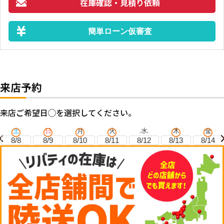
在庫確認・見積り依頼
簡単ローン仮審査
来店予約
来店ご希望日◯を選択してください。
土
日
月
火
水
木
金
8/8
8/9
8/10
8/11
8/12
8/13
8/14