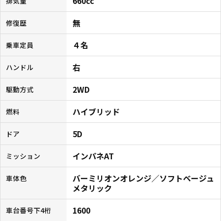
660cc
排気量
無
修復歴
４名
乗車定員
右
ハンドル
2WD
駆動方式
ハイブリッド
燃料
5D
ドア
インパネAT
ミッション
バーミリオンオレンジ／ソフトベージュ
車体色
メタリック
1600
車台番号下4桁