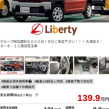
グループ総在庫約６０００台！ぜひご来店下さい！！！ 大津店８／
８〜８／１１限定目玉車
軽届出済未使用車
最長120回払い対応
高価下取り対応可
?
最寄り店舗での商談可
支払総額
(税込)(リ済込)
139.9
?
万円
車両本体価格
諸費用