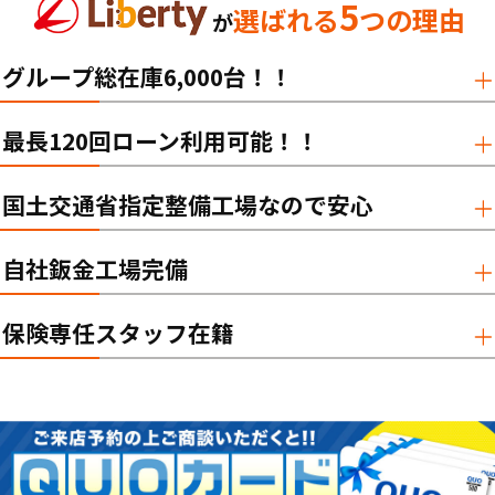
5
選ばれる
つの理由
が
グループ総在庫6,000台！！
最長120回ローン利用可能！！
国土交通省指定整備工場なので安心
自社鈑金工場完備
保険専任スタッフ在籍