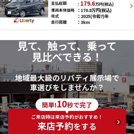
179.6
支払総額
万円
(税込)
170.8
万円
(税込)
車両本体価格
2025(令和7)年
年式
3km
走行距離
見て、触って、乗って
見比べできる！
地域最大級のリバティ展示場で
車選びをしませんか？
10
簡単!
秒で完了
ご来店時は来店予約がおすすめ！
来店予約
をする