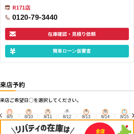
R171店
0120-79-3440
在庫確認・見積り依頼
簡単ローン仮審査
来店予約
来店ご希望日◯を選択してください。
日
月
火
水
木
金
土
8/9
8/10
8/11
8/12
8/13
8/14
8/15