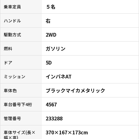
５名
乗車定員
右
ハンドル
2WD
駆動方式
ガソリン
燃料
5D
ドア
インパネAT
ミッション
ブラックマイカメタリック
車体色
4567
車台番号下4桁
233288
管理番号
370×167×173cm
車体サイズ(長×
幅×高)