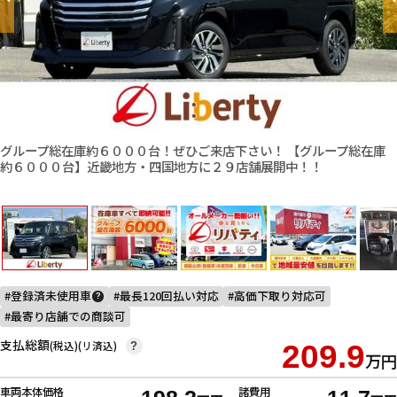
グループ総在庫約６０００台！ぜひご来店下さい！ 【グループ総在庫
約６０００台】近畿地方・四国地方に２９店舗展開中！！
登録済未使用車
最長120回払い対応
高価下取り対応可
?
最寄り店舗での商談可
支払総額
(税込)(リ済込)
209.9
?
万円
車両本体価格
諸費用