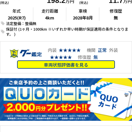
198.2
11.7
万円
万円
(税込)
(税込)
年式
走行距離
車検
修復歴
2025(R7)
4km
2028年8月
無
法定整備：整備無
保証付 (1ヶ月・1000km ※いずれか早い時期が保証適用の条件となりま
す。 )
内装
★★★★★
機関
正常
外装
★★★★★
修復歴
無
車両状態評価書を見る