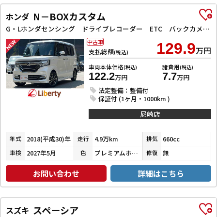
N－BOXカスタム
ホンダ
G・Lホンダセンシング ドライブレコーダー ETC バックカメラ 両側スライド・片側電動 ナビ TV クリアランスソナー オートクルーズコントロール レーンアシスト 衝突被害軽減システム オートライト スマートキー
中古車
129.9
万円
支払総額
(税込)
車両本体価格
諸費用
(税込)
(税込)
122.2
7.7
万円
万円
法定整備：整備付
保証付 (1ヶ月・1000km )
尼崎店
2018(平成30)年
4.9万km
660cc
年式
走行
排気
2027年5月
プレミアムホワイトパールⅡ
無
車検
色
修復
お問い合わせ
詳細はこちら
スペーシア
スズキ