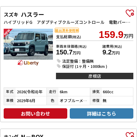
ハスラー
スズキ
ハイブリッドG アダプティブクルーズコントロール 電動パーキングブレーキ レーンアシスト 衝突被害軽減システム オートライト LEDヘッドランプ スマートキー アイドリングストップ 電動格納ミラー シートヒーター
届出済未使用車
159.9
万円
支払総額
(税込)
車両本体価格
諸費用
(税込)
(税込)
150.7
9.2
万円
万円
法定整備：整備無
保証付 (1ヶ月・1000km )
彦根店
2026(令和8)年
6km
660cc
年式
走行
排気
2029年6月
オフブルーメタリック
無
車検
色
修復
お問い合わせ
詳細はこちら
N－BOX
ホンダ