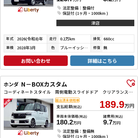
法定整備：整備付
保証付 (1ヶ月・1000km )
津店
2026(令和8)年
0.2万km
660cc
年式
走行
排気
2028年3月
ブルーイッシュブラックパール３
無
車検
色
修復
お問い合わせ
詳細はこちら
N－BOXカスタム
ホンダ
コーディネートスタイル 両側電動スライドドア クリアランスソナー オートクルーズコントロール レーンアシスト オートライト スマートキー アイドリングストップ 電動格納ミラー ベンチシート CVT ESC
届出済未使用車
189.9
万円
支払総額
(税込)
車両本体価格
諸費用
(税込)
(税込)
180.2
9.7
万円
万円
法定整備：整備無
保証付 (1ヶ月・1000km )