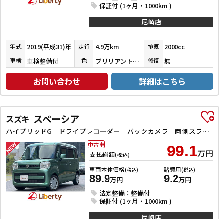
保証付 (1ヶ月・1000km )
尼崎店
2019(平成31)年
4.9万km
2000cc
年式
走行
排気
車検整備付
ブリリアントホワイトパール３コートパール
無
車検
色
修復
お問い合わせ
詳細はこちら
スペーシア
スズキ
ハイブリッドG ドライブレコーダー バックカメラ 両側スライドドア ナビ TV スマートキー アイドリングストップ 電動格納ミラー ベンチシート CVT ESC CD DVD再生 Bluetooth エアコン
中古車
99.1
万円
支払総額
(税込)
車両本体価格
諸費用
(税込)
(税込)
89.9
9.2
万円
万円
法定整備：整備付
保証付 (1ヶ月・1000km )
尼崎店