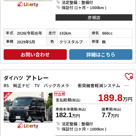
法定整備：整備付
保証付 (1ヶ月・1000km )
彦根店
2026(令和8)年
102km
660cc
年式
走行
排気
2029年5月
クリスタルブラックパール
無
車検
色
修復
お問い合わせ
詳細はこちら
アトレー
ダイハツ
RS 純正ナビ TV バックカメラ 衝突被害軽減システム クリアランスソナー オートクルーズコントロール 両側電動スライドドア スマートキー アイドリングストップ 電動格納ミラー オートライト
中古車
189.8
万円
支払総額
(税込)
車両本体価格
諸費用
(税込)
(税込)
182.1
7.7
万円
万円
法定整備：整備付
保証付 (1ヶ月・1000km )