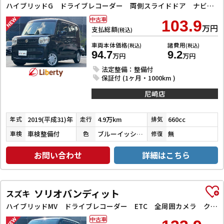
ハイブリッドG ドライブレコーダー 両側スライドドア ナビ TV オートライト スマートキー アイドリングストップ 電動格納ミラー ベンチシート CVT ABS ESC CD エアコン パワーウィンドウ
中古車
103.9
万円
支払総額
(税込)
車両本体価格
諸費用
(税込)
(税込)
94.7
9.2
万円
万円
法定整備：整備付
保証付 (1ヶ月・1000km )
尼崎店
2019(平成31)年
4.9万km
660cc
年式
走行
排気
車検整備付
ブルーイッシュブラックパール３
無
車検
色
修復
お問い合わせ
詳細はこちら
ソリオバンディット
スズキ
ハイブリッドMV ドライブレコーダー ETC 全周囲カメラ クリアランスソナー オートクルーズコントロール レーンアシスト 衝突被害軽減システム 両側スライド・片側電動 LEDヘッドランプ スマートキー
中古車