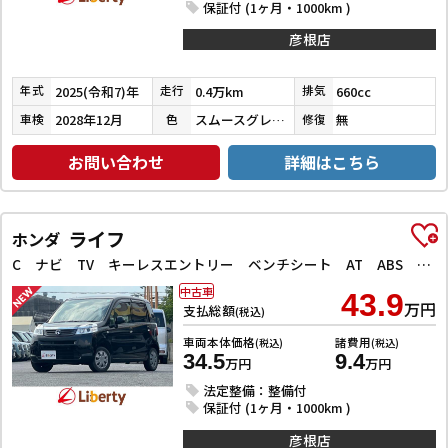
保証付 (1ヶ月・1000km )
彦根店
2025(令和7)年
0.4万km
660cc
年式
走行
排気
2028年12月
スムースグレーマイカメタリック／シャイニングホワイトパール
無
車検
色
修復
お問い合わせ
詳細はこちら
ライフ
ホンダ
C ナビ TV キーレスエントリー ベンチシート AT ABS CD ミュージックプレイヤー接続可 衝突安全ボディ エアコン パワーステアリング パワーウィンドウ
中古車
43.9
万円
支払総額
(税込)
車両本体価格
諸費用
(税込)
(税込)
34.5
9.4
万円
万円
法定整備：整備付
保証付 (1ヶ月・1000km )
彦根店