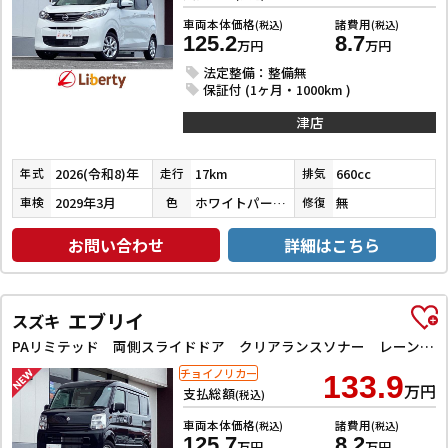
車両本体価格
諸費用
(税込)
(税込)
125.2
8.7
万円
万円
法定整備：整備無
保証付 (1ヶ月・1000km )
津店
2026(令和8)年
17km
660cc
年式
走行
排気
2029年3月
ホワイトパール３コートパール
無
車検
色
修復
お問い合わせ
詳細はこちら
エブリイ
スズキ
PAリミテッド 両側スライドドア クリアランスソナー レーンアシスト 衝突被害軽減システム オートライト キーレスエントリー アイドリングストップ CVT ESC エアコン パワーステアリング パワーウィンドウ
チョイノリカー
133.9
万円
支払総額
(税込)
車両本体価格
諸費用
(税込)
(税込)
125.7
8.2
万円
万円