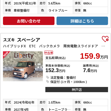
2019(平成31)年
5.6万km
660cc
年式
走行
排気
車検整備付
ライトブルー
無
車検
色
修復
お問い合わせ
詳細はこちら
スペーシア
スズキ
ハイブリッドX ETC バックカメラ 両側電動スライドドア クリアランスソナー オートクルーズコントロール レーンアシスト オートライト スマートキー アイドリングストップ 電動格納ミラー シートヒーター
中古車
159.9
万円
支払総額
(税込)
車両本体価格
諸費用
(税込)
(税込)
152.3
7.6
万円
万円
法定整備：整備付
保証付 (1ヶ月・1000km )
神戸店
2024(令和6)年
1.0万km
660cc
年式
走行
排気
2027年4月
トーニーブラウンメタリック
無
車検
色
修復