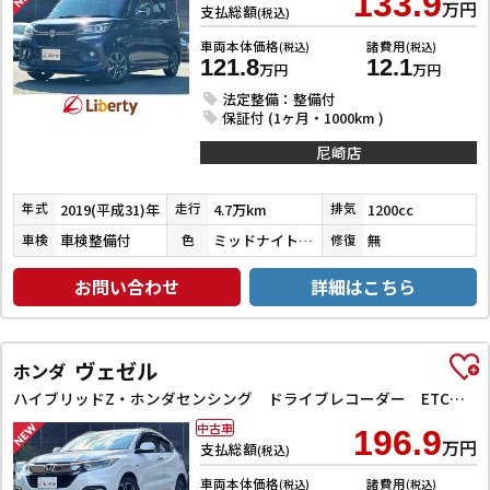
133.9
万円
支払総額
(税込)
車両本体価格
諸費用
(税込)
(税込)
121.8
12.1
万円
万円
法定整備：整備付
保証付 (1ヶ月・1000km )
尼崎店
2019(平成31)年
4.7万km
1200cc
年式
走行
排気
車検整備付
ミッドナイトバイオレットメタリック
無
車検
色
修復
お問い合わせ
詳細はこちら
ヴェゼル
ホンダ
ハイブリッドZ・ホンダセンシング ドライブレコーダー ETC バックカメラ オートクルーズコントロール レーンアシスト 衝突被害軽減システム ナビ TV オートライト LEDヘッドランプ アルミホイール スマートキー 電動格納ミラー
中古車
196.9
万円
支払総額
(税込)
車両本体価格
諸費用
(税込)
(税込)