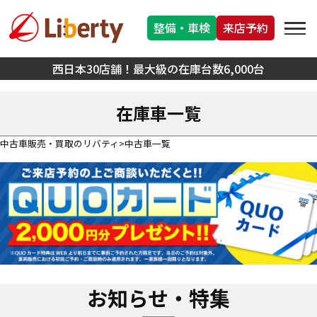
整備・車検
来店予約
西日本30店舗！最大級の在庫台数6,000台
在庫車一覧
中古車販売・買取のリバティ
中古車一覧
お知らせ・特集