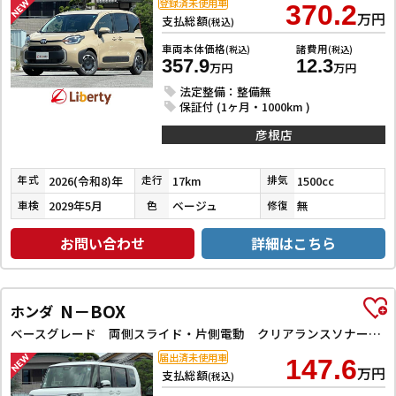
登録済未使用車
370.2
万円
支払総額
(税込)
車両本体価格
諸費用
(税込)
(税込)
357.9
12.3
万円
万円
法定整備：整備無
保証付 (1ヶ月・1000km )
彦根店
2026(令和8)年
17km
1500cc
年式
走行
排気
2029年5月
ベージュ
無
車検
色
修復
お問い合わせ
詳細はこちら
N－BOX
ホンダ
ベースグレード 両側スライド・片側電動 クリアランスソナー オートクルーズコントロール レーンアシスト オートライト スマートキー アイドリングストップ 電動格納ミラー シートヒーター ベンチシート
届出済未使用車
147.6
万円
支払総額
(税込)