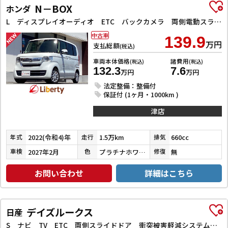
N－BOX
ホンダ
L ディスプレイオーディオ ETC バックカメラ 両側電動スライドドア クリアランスソナー クルーズコントロール レーンアシスト 衝突被害軽減システム オートライト スマートキー アイドリングストップ
中古車
139.9
万円
支払総額
(税込)
車両本体価格
諸費用
(税込)
(税込)
132.3
7.6
万円
万円
法定整備：整備付
保証付 (1ヶ月・1000km )
津店
2022(令和4)年
1.5万km
660cc
年式
走行
排気
2027年2月
プラチナホワイトパール
無
車検
色
修復
お問い合わせ
詳細はこちら
デイズルークス
日産
S ナビ TV ETC 両側スライドドア 衝突被害軽減システム キーレスエントリー アイドリングストップ 電動格納ミラー CVT ESC CD USB ミュージックプレイヤー接続可