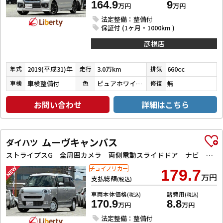
164.9
9
万円
万円
法定整備：整備付
保証付 (1ヶ月・1000km )
彦根店
2019(平成31)年
3.0万km
660cc
年式
走行
排気
車検整備付
ピュアホワイトパール／ブルーイッシュブラックパール３
無
車検
色
修復
お問い合わせ
詳細はこちら
ムーヴキャンバス
ダイハツ
ストライプスG 全周囲カメラ 両側電動スライドドア ナビ TV クリアランスソナー 衝突被害軽減システム スマートキー アイドリングストップ 電動格納ミラー シートヒーター ベンチシート CVT ESC
チョイノリカー
179.7
万円
支払総額
(税込)
車両本体価格
諸費用
(税込)
(税込)
170.9
8.8
万円
万円
法定整備：整備付