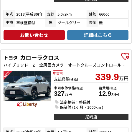
2018(平成30)年
5.0万km
660cc
年式
走行
排気
車検整備付
ツールグリーンパールメタリック
無
車検
色
修復
お問い合わせ
詳細はこちら
カローラクロス
トヨタ
ハイブリッド Z 全周囲カメラ オートクルーズコントロール レーンアシスト パワーシート 衝突被害軽減システム ナビ TV オートライト LEDヘッドランプ ヘッドライトウォッシャー 電動リアゲート アルミホイール
中古車
339.9
万円
支払総額
(税込)
車両本体価格
諸費用
(税込)
(税込)
327
12.9
万円
万円
法定整備：整備付
保証付 (1ヶ月・1000km )
尼崎店
2024(令和6)年
1.1万km
1800cc
年式
走行
排気