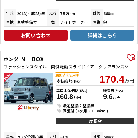
2013(平成25)年
7.5万km
660cc
年式
走行
排気
車検整備付
ナイトホークブラックパール
無
車検
色
修復
お問い合わせ
詳細はこちら
N－BOX
ホンダ
ファッションスタイル 両側電動スライドドア クリアランスソナー オートクルーズコントロール レーンアシスト 衝突被害軽減システム オートライト LEDヘッドランプ スマートキー アイドリングストップ
届出済未使用車
170.4
万円
支払総額
(税込)
車両本体価格
諸費用
(税込)
(税込)
160.8
9.6
万円
万円
法定整備：整備無
保証付 (1ヶ月・1000km )
彦根店
2026(令和8)年
4km
660cc
年式
走行
排気