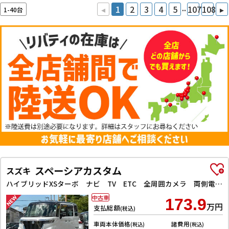
..
◂
1
2
3
4
5
107
108
▸
1-40台
スペーシアカスタム
スズキ
ハイブリッドXSターボ ナビ TV ETC 全周囲カメラ 両側電動スライドドア クリアランスソナー レーンアシスト 衝突被害軽減システム アイドリングストップ 電動格納ミラー シートヒーター CVT ESC CD USB
中古車
173.9
万円
支払総額
(税込)
車両本体価格
諸費用
(税込)
(税込)