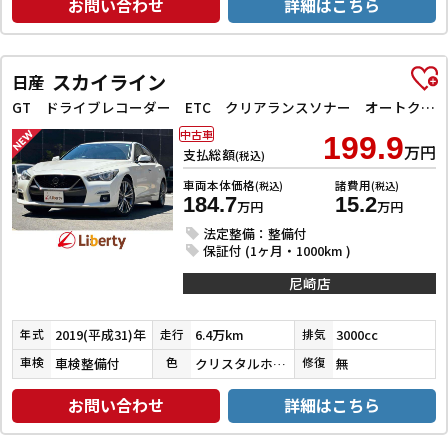
お問い合わせ
詳細はこちら
スカイライン
日産
GT ドライブレコーダー ETC クリアランスソナー オートクルーズコントロール 衝突被害軽減システム 全周囲カメラ ナビ TV アルミホイール オートライト LEDヘッドランプ サンルーフ AT
中古車
199.9
万円
支払総額
(税込)
車両本体価格
諸費用
(税込)
(税込)
184.7
15.2
万円
万円
法定整備：整備付
保証付 (1ヶ月・1000km )
尼崎店
2019(平成31)年
6.4万km
3000cc
年式
走行
排気
車検整備付
クリスタルホワイトパール３コートパール
無
車検
色
修復
お問い合わせ
詳細はこちら