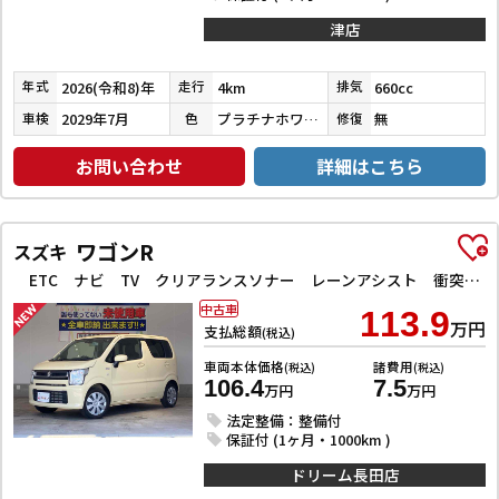
津店
2026(令和8)年
4km
660cc
年式
走行
排気
2029年7月
プラチナホワイトパール
無
車検
色
修復
お問い合わせ
詳細はこちら
ワゴンR
スズキ
ETC ナビ TV クリアランスソナー レーンアシスト 衝突被害軽減システム オートライト スマートキー アイドリングストップ 電動格納ミラー シートヒーター ベンチシート CVT ESC CD
中古車
113.9
万円
支払総額
(税込)
車両本体価格
諸費用
(税込)
(税込)
106.4
7.5
万円
万円
法定整備：整備付
保証付 (1ヶ月・1000km )
ドリーム長田店