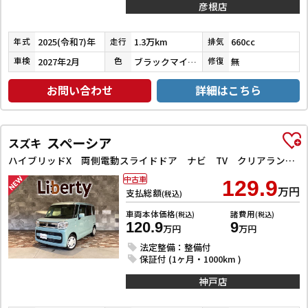
彦根店
2025(令和7)年
1.3万km
660cc
年式
走行
排気
2027年2月
ブラックマイカメタリック
無
車検
色
修復
お問い合わせ
詳細はこちら
スペーシア
スズキ
ハイブリッドX 両側電動スライドドア ナビ TV クリアランスソナー レーンアシスト 衝突被害軽減システム オートライト スマートキー アイドリングストップ 電動格納ミラー シートヒーター ベンチシート CVT
中古車
129.9
万円
支払総額
(税込)
車両本体価格
諸費用
(税込)
(税込)
120.9
9
万円
万円
法定整備：整備付
保証付 (1ヶ月・1000km )
神戸店