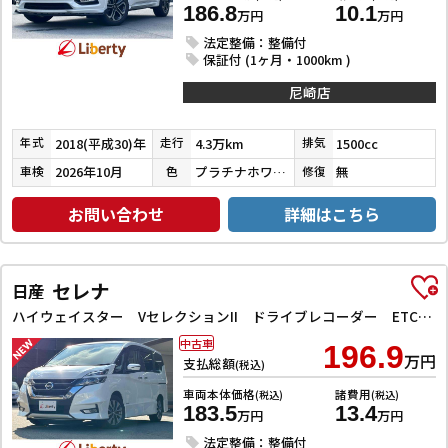
186.8
10.1
万円
万円
法定整備：整備付
保証付 (1ヶ月・1000km )
尼崎店
2018(平成30)年
4.3万km
1500cc
年式
走行
排気
2026年10月
プラチナホワイトパール
無
車検
色
修復
お問い合わせ
詳細はこちら
セレナ
日産
ハイウェイスター VセレクションII ドライブレコーダー ETC バックカメラ サイドカメラ ナビ TV クリアランスソナー オートクルーズコントロール パークアシスト 衝突被害軽減システム 両側電動スライドドア オートライト
中古車
196.9
万円
支払総額
(税込)
車両本体価格
諸費用
(税込)
(税込)
183.5
13.4
万円
万円
法定整備：整備付