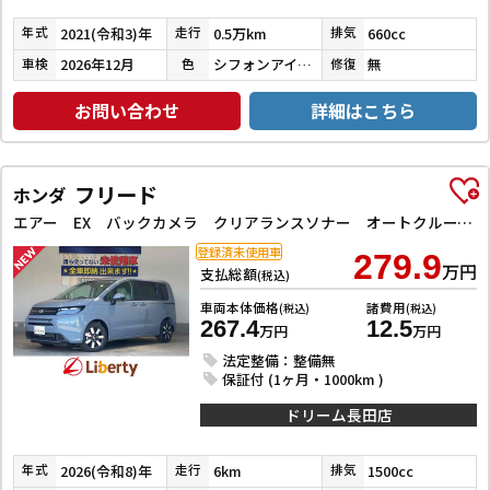
2021(令和3)年
0.5万km
660cc
年式
走行
排気
2026年12月
シフォンアイボリーメタリック
無
車検
色
修復
お問い合わせ
詳細はこちら
フリード
ホンダ
エアー EX バックカメラ クリアランスソナー オートクルーズコントロール レーンアシスト 衝突被害軽減システム 両側電動スライドドア オートライト LEDヘッドランプ スマートキー 電動格納ミラー シートヒーター
登録済未使用車
279.9
万円
支払総額
(税込)
車両本体価格
諸費用
(税込)
(税込)
267.4
12.5
万円
万円
法定整備：整備無
保証付 (1ヶ月・1000km )
ドリーム長田店
2026(令和8)年
6km
1500cc
年式
走行
排気