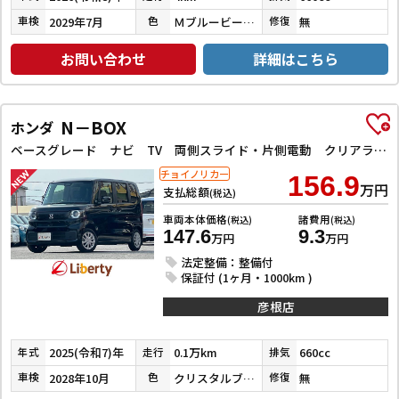
2029年7月
ＭブルービームＭ／ＣブラックＰ
無
車検
色
修復
お問い合わせ
詳細はこちら
N－BOX
ホンダ
ベースグレード ナビ TV 両側スライド・片側電動 クリアランスソナー オートクルーズコントロール レーンアシスト 衝突被害軽減システム オートライト LEDヘッドランプ スマートキー
チョイノリカー
156.9
万円
支払総額
(税込)
車両本体価格
諸費用
(税込)
(税込)
147.6
9.3
万円
万円
法定整備：整備付
保証付 (1ヶ月・1000km )
彦根店
2025(令和7)年
0.1万km
660cc
年式
走行
排気
2028年10月
クリスタルブラックパール
無
車検
色
修復