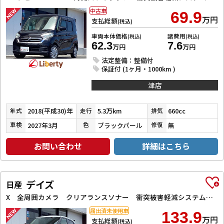
中古車
69.9
万円
支払総額
(税込)
車両本体価格
諸費用
(税込)
(税込)
62.3
7.6
万円
万円
法定整備：整備付
保証付 (1ヶ月・1000km )
津店
2018(平成30)年
5.3万km
660cc
年式
走行
排気
2027年3月
ブラックパール
無
車検
色
修復
お問い合わせ
詳細はこちら
デイズ
日産
X 全周囲カメラ クリアランスソナー 衝突被害軽減システム オートライト スマートキー アイドリングストップ 電動格納ミラー ベンチシート CVT 盗難防止システム ABS ESC CD アルミホイール
届出済未使用車
133.9
万円
支払総額
(税込)