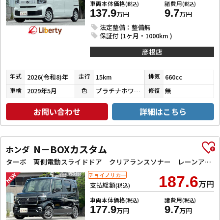
車両本体価格
諸費用
(税込)
(税込)
137.9
9.7
万円
万円
法定整備：整備無
保証付 (1ヶ月・1000km )
彦根店
2026(令和8)年
15km
660cc
年式
走行
排気
2029年5月
プラチナホワイトパール
無
車検
色
修復
お問い合わせ
詳細はこちら
N－BOXカスタム
ホンダ
ターボ 両側電動スライドドア クリアランスソナー レーンアシスト オートライト スマートキー アイドリングストップ 電動格納ミラー ベンチシート CVT ESC USB チップアップシート
チョイノリカー
187.6
万円
支払総額
(税込)
車両本体価格
諸費用
(税込)
(税込)
177.9
9.7
万円
万円