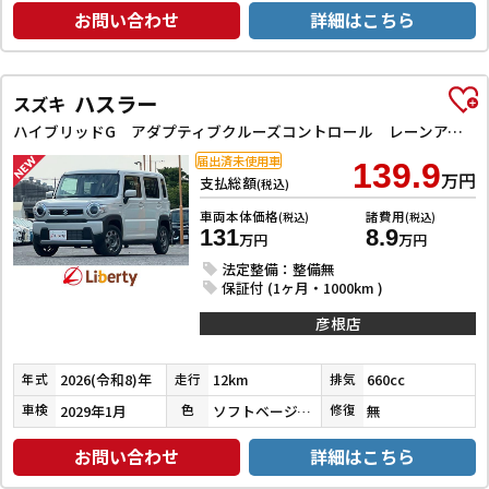
お問い合わせ
詳細はこちら
ハスラー
スズキ
ハイブリッドG アダプティブクルーズコントロール レーンアシスト 衝突被害軽減システム オートライト LEDヘッドランプ スマートキー アイドリングストップ 電動格納ミラー シートヒーター CVT
届出済未使用車
139.9
万円
支払総額
(税込)
車両本体価格
諸費用
(税込)
(税込)
131
8.9
万円
万円
法定整備：整備無
保証付 (1ヶ月・1000km )
彦根店
2026(令和8)年
12km
660cc
年式
走行
排気
2029年1月
ソフトベージュメタリック
無
車検
色
修復
お問い合わせ
詳細はこちら