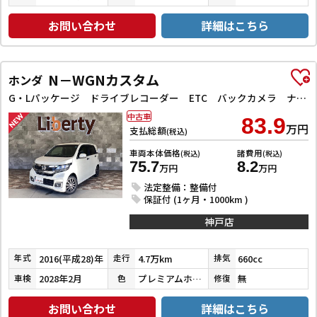
お問い合わせ
詳細はこちら
N－WGNカスタム
ホンダ
G・Lパッケージ ドライブレコーダー ETC バックカメラ ナビ TV オートクルーズコントロール 衝突被害軽減システム オートライト スマートキー アイドリングストップ 電動格納ミラー ベンチシート CVT ESC
中古車
83.9
万円
支払総額
(税込)
車両本体価格
諸費用
(税込)
(税込)
75.7
8.2
万円
万円
法定整備：整備付
保証付 (1ヶ月・1000km )
神戸店
2016(平成28)年
4.7万km
660cc
年式
走行
排気
2028年2月
プレミアムホワイトパールⅡ
無
車検
色
修復
お問い合わせ
詳細はこちら