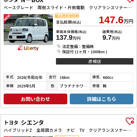
ベースグレード 両側スライド・片側電動 クリアランスソナー オートクルーズコントロール レーンアシスト 衝突被害軽減システム オートライト LEDヘッドランプ スマートキー アイドリングストップ
届出済未使用車
147.6
万円
支払総額
(税込)
車両本体価格
諸費用
(税込)
(税込)
137.9
9.7
万円
万円
法定整備：整備無
保証付 (1ヶ月・1000km )
彦根店
2026(令和8)年
16km
660cc
年式
走行
排気
2029年5月
プラチナホワイトパール
無
車検
色
修復
お問い合わせ
詳細はこちら
シエンタ
トヨタ
ハイブリッドZ 全周囲カメラ ナビ TV クリアランスソナー アダプティブクルーズコントロール レーンアシスト 衝突被害軽減システム 両側電動スライドドア オートマチックハイビーム オートライト LEDヘッドランプ