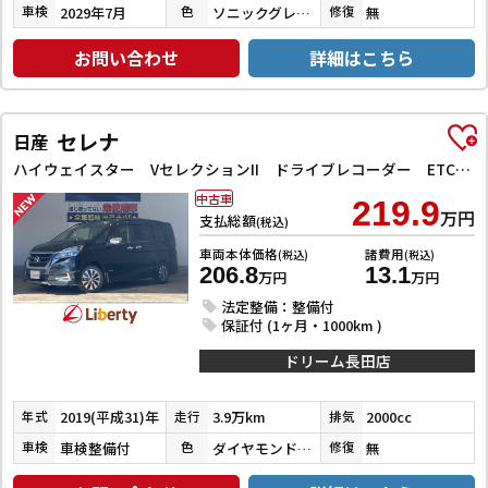
2029年7月
ソニックグレーパール
無
車検
色
修復
お問い合わせ
詳細はこちら
セレナ
日産
ハイウェイスター VセレクションII ドライブレコーダー ETC 全周囲カメラ ナビ TV クリアランスソナー オートクルーズコントロール パークアシスト 衝突被害軽減システム 両側電動スライドドア オートライト LEDヘッドランプ
中古車
219.9
万円
支払総額
(税込)
車両本体価格
諸費用
(税込)
(税込)
206.8
13.1
万円
万円
法定整備：整備付
保証付 (1ヶ月・1000km )
ドリーム長田店
2019(平成31)年
3.9万km
2000cc
年式
走行
排気
車検整備付
ダイヤモンドブラックパール
無
車検
色
修復