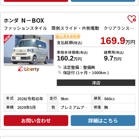
N－BOX
ホンダ
ファッションスタイル 両側スライド・片側電動 クリアランスソナー オートクルーズコントロール レーンアシスト オートライト スマートキー アイドリングストップ ベンチシート CVT ESC チップアップシート
届出済未使用車
169.9
万円
支払総額
(税込)
車両本体価格
諸費用
(税込)
(税込)
160.2
9.7
万円
万円
法定整備：整備無
保証付 (1ヶ月・1000km )
津店
2026(令和8)年
9km
660cc
年式
走行
排気
2029年5月
プレミアムアイボリーパールⅡ
無
車検
色
修復
お問い合わせ
詳細はこちら