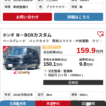
車検整備付
プラチナホワイトパールマイカ／アティチュードブラックマイカ
無
車検
色
修復
お問い合わせ
詳細はこちら
N－BOXカスタム
ホンダ
ベースグレード バックカメラ 両側スライド・片側電動 クリアランスソナー レーンアシスト オートライト スマートキー 電動格納ミラー CVT ESC USB チップアップシート アルミホイール エアコン
届出済未使用車
159.9
万円
支払総額
(税込)
車両本体価格
諸費用
(税込)
(税込)
150.1
9.8
万円
万円
法定整備：整備無
保証付 (1ヶ月・1000km )
尼崎店
2026(令和8)年
8km
660cc
年式
走行
排気
2029年7月
メテオロイドグレーメタリック
無
車検
色
修復
在庫車検索
来店予約
店舗情報