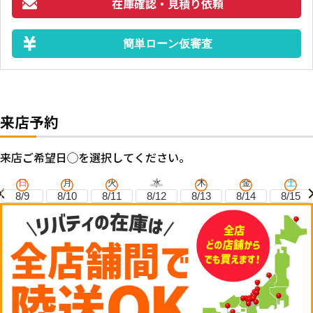
在庫確認・見積り依頼
簡単ローン仮審査
来店予約
来店ご希望日◯を選択してください。
日
月
火
水
木
金
土
8/9
8/10
8/11
8/12
8/13
8/14
8/15