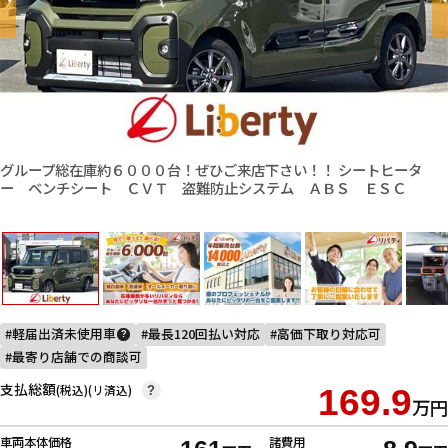
グループ総在庫約６０００台！ぜひご来店下さい！！ シートヒータ
ー ベンチシート ＣＶＴ 盗難防止システム ＡＢＳ ＥＳＣ
軽届出済未使用車
最長120回払い対応
高価下取り対応可
?
最寄り店舗での商談可
支払総額
(税込)(リ済込)
169.9
?
万円
車両本体価格
諸費用