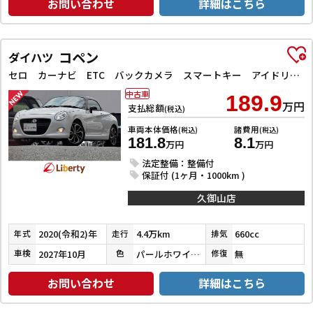
お問い合わせ
詳細はこちら
コペン
ダイハツ
セロ カーナビ ETC バックカメラ スマートキー アイドリングストップ シートヒーター CVT ABS ESC アルミホイール エアコン パワーステアリング パワーウィンドウ
中古車
189.9
万円
支払総額
(税込)
車両本体価格
諸費用
(税込)
(税込)
181.8
8.1
万円
万円
法定整備：整備付
保証付 (1ヶ月・1000km )
久御山店
2020(令和2)年
4.4万km
660cc
年式
走行
排気
2027年10月
パールホワイトⅢ
無
車検
色
修復
お問い合わせ
詳細はこちら