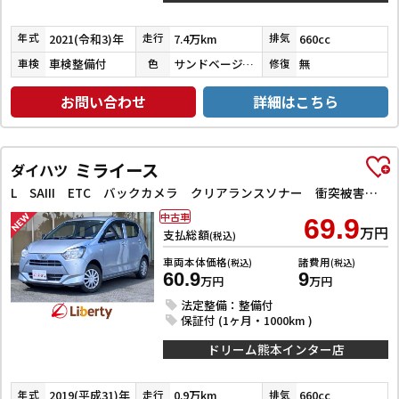
2021(令和3)年
7.4万km
660cc
年式
走行
排気
車検整備付
サンドベージュメタリック
無
車検
色
修復
お問い合わせ
詳細はこちら
ミライース
ダイハツ
L SAIII ETC バックカメラ クリアランスソナー 衝突被害軽減システム オートマチックハイビーム キーレスエントリー アイドリングストップ CVT ESC エアコン パワーウィンドウ
中古車
69.9
万円
支払総額
(税込)
車両本体価格
諸費用
(税込)
(税込)
60.9
9
万円
万円
法定整備：整備付
保証付 (1ヶ月・1000km )
ドリーム熊本インター店
2019(平成31)年
0.9万km
660cc
年式
走行
排気