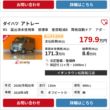
お問い合わせ
詳細はこちら
アトレー
ダイハツ
RS 届出済未使用車 禁煙車 衝突軽減B 両側自動ドア アダプティブクルーズコントロール LEDヘッドライト フォグライト スマートキー プッシュスタート 障害物センサー オートエアコン
届出済未使用車
179.9
万円
支払総額
(税込)
車両本体価格
諸費用
(税込)
(税込)
171.3
8.6
万円
万円
法定整備：整備無
保証付 (1ヶ月・1000km )
イオンタウン松阪船江店
2026(令和8)年
11km
660cc
年式
走行
排気
2028年4月
オフビートカーキメタリック
無
車検
色
修復
お問い合わせ
詳細はこちら