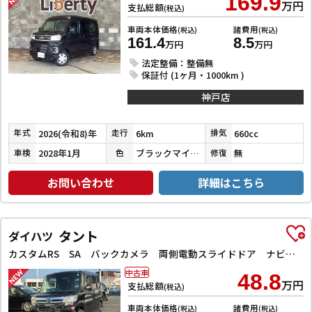
169.9
万円
支払総額
(税込)
車両本体価格
諸費用
(税込)
(税込)
161.4
8.5
万円
万円
法定整備：整備無
保証付 (1ヶ月・1000km )
神戸店
2026(令和8)年
6km
660cc
年式
走行
排気
2028年1月
ブラックマイカメタリック
無
車検
色
修復
お問い合わせ
詳細はこちら
タント
ダイハツ
カスタムRS SA バックカメラ 両側電動スライドドア ナビ TV 衝突被害軽減システム オートライト スマートキー アイドリングストップ 電動格納ミラー ベンチシート CVT ESC アルミホイール エアコン
中古車
48.8
万円
支払総額
(税込)
車両本体価格
諸費用
(税込)
(税込)