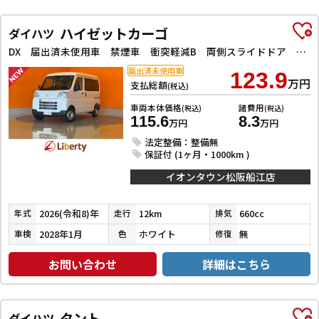
ハイゼットカーゴ
ダイハツ
DX 届出済未使用車 禁煙車 衝突軽減B 両側スライドドア アイドリングストップ 障害物センサー ヘッドライトレベライザー
届出済未使用車
123.9
万円
支払総額
(税込)
車両本体価格
諸費用
(税込)
(税込)
115.6
8.3
万円
万円
法定整備：整備無
保証付 (1ヶ月・1000km )
イオンタウン松阪船江店
2026(令和8)年
12km
660cc
年式
走行
排気
2028年1月
ホワイト
無
車検
色
修復
お問い合わせ
詳細はこちら
タント
ダイハツ