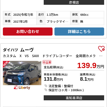
彦根店
2025(令和7)年
1.3万km
660cc
年式
走行
排気
2027年2月
ブラックマイカメタリック
無
車検
色
修復
お問い合わせ
詳細はこちら
ムーヴ
ダイハツ
カスタム X VS SAIII ドライブレコーダー 全周囲カメラ ナビ TV クリアランスソナー 衝突被害軽減システム オートマチックハイビーム オートライト LEDヘッドランプ スマートキー アイドリングストップ 電動格納ミラー
中古車
139.9
万円
支払総額
(税込)
車両本体価格
諸費用
(税込)
(税込)
131.8
8.1
万円
万円
法定整備：整備付
保証付 (1ヶ月・1000km )
高知高須店