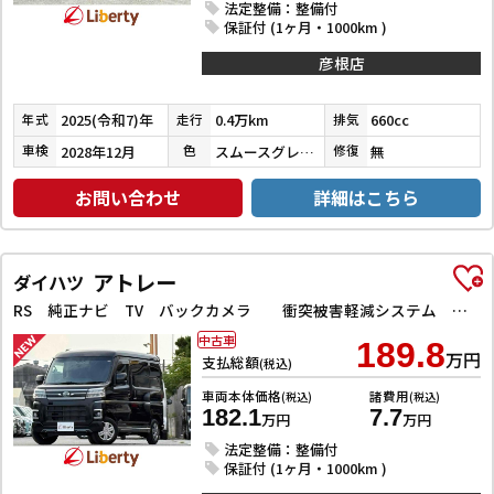
法定整備：整備付
保証付 (1ヶ月・1000km )
彦根店
2025(令和7)年
0.4万km
660cc
年式
走行
排気
2028年12月
スムースグレーマイカメタリック／シャイニングホワイトパール
無
車検
色
修復
お問い合わせ
詳細はこちら
アトレー
ダイハツ
RS 純正ナビ TV バックカメラ 衝突被害軽減システム クリアランスソナー オートクルーズコントロール 両側電動スライドドア スマートキー アイドリングストップ 電動格納ミラー オートライト
中古車
189.8
万円
支払総額
(税込)
車両本体価格
諸費用
(税込)
(税込)
182.1
7.7
万円
万円
法定整備：整備付
保証付 (1ヶ月・1000km )