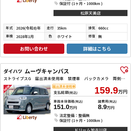
保証付 (1ヶ月・1000km )
松原天美店
2026(令和8)年
35km
660cc
年式
走行
排気
2028年1月
ホワイト
無
車検
色
修復
お問い合わせ
詳細はこちら
ムーヴキャンバス
ダイハツ
ストライプスG 届出済未使用車 禁煙車 バックカメラ 両側電動スライドドア クリアランスソナー 衝突被害軽減システム オートライト LEDヘッドランプ アイドリングストップ 電動格納ミラー シートヒーター
届出済未使用車
159.9
万円
支払総額
(税込)
車両本体価格
諸費用
(税込)
(税込)
151.0
8.9
万円
万円
法定整備：整備無
保証付 (1ヶ月・1000km )
ドリーム加古川店