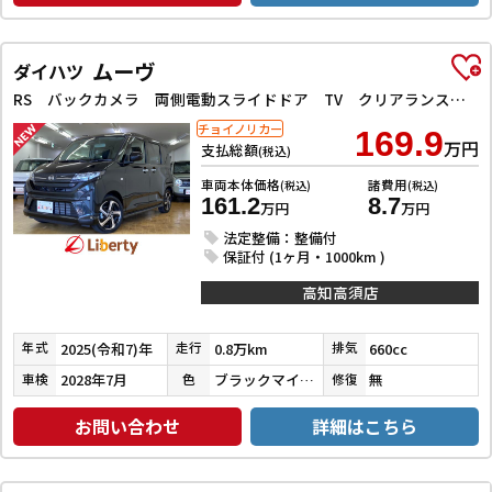
ムーヴ
ダイハツ
RS バックカメラ 両側電動スライドドア TV クリアランスソナー オートクルーズコントロール 衝突被害軽減システム オートライト LEDヘッドランプ スマートキー アイドリングストップ 電動格納ミラー
チョイノリカー
169.9
万円
支払総額
(税込)
車両本体価格
諸費用
(税込)
(税込)
161.2
8.7
万円
万円
法定整備：整備付
保証付 (1ヶ月・1000km )
高知高須店
2025(令和7)年
0.8万km
660cc
年式
走行
排気
2028年7月
ブラックマイカメタリック
無
車検
色
修復
お問い合わせ
詳細はこちら