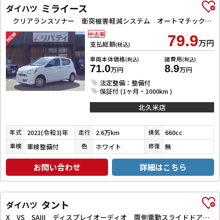
ミライース
ダイハツ
クリアランスソナー 衝突被害軽減システム オートマチックハイビーム オートライト アイドリングストップ CVT ESC CD ミュージックプレイヤー接続可 エアコン パワーステアリング
中古車
79.9
万円
支払総額
(税込)
車両本体価格
諸費用
(税込)
(税込)
71.0
8.9
万円
万円
法定整備：整備付
保証付 (1ヶ月・1000km )
北久米店
2021(令和3)年
2.6万km
660cc
年式
走行
排気
車検整備付
ホワイト
無
車検
色
修復
お問い合わせ
詳細はこちら
タント
ダイハツ
X VS SAIII ディスプレイオーディオ 両側電動スライドドア 衝突被害軽減システム オートマチックハイビーム オートライト スマートキー アイドリングストップ 電動格納ミラー シートヒーター ベンチシート CVT