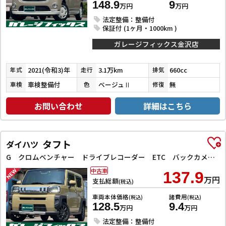
148.9
9
万円
万円
法定整備：整備付
保証付 (1ヶ月・1000km )
ガレージフィックス金沢店
2021(令和3)年
3.1万km
660cc
年式
走行
排気
車検整備付
ベージュⅡ
無
車検
色
修復
お問い合わせ
詳細はこちら
タフト
ダイハツ
G クロムベンチャー ドライブレコーダー ETC バックカメラ ナビ TV クリアランスソナー 衝突被害軽減システム オートライト LEDヘッドランプ スマートキー アイドリングストップ 電動格納ミラー シートヒーター
中古車
137.9
万円
支払総額
(税込)
車両本体価格
諸費用
(税込)
(税込)
128.5
9.4
万円
万円
法定整備：整備付