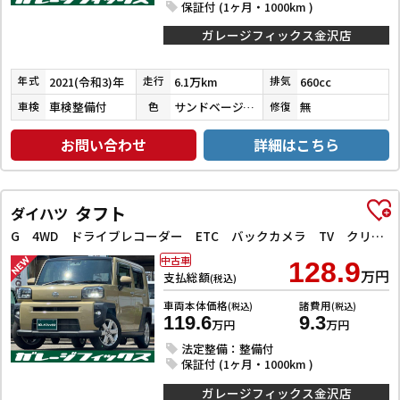
保証付 (1ヶ月・1000km )
ガレージフィックス金沢店
2021(令和3)年
6.1万km
660cc
年式
走行
排気
車検整備付
サンドベージュメタリック
無
車検
色
修復
お問い合わせ
詳細はこちら
タフト
ダイハツ
G 4WD ドライブレコーダー ETC バックカメラ TV クリアランスソナー レーンアシスト 衝突被害軽減システム オートライト LEDヘッドランプ ヘッドライトウォッシャー スマートキー
中古車
128.9
万円
支払総額
(税込)
車両本体価格
諸費用
(税込)
(税込)
119.6
9.3
万円
万円
法定整備：整備付
保証付 (1ヶ月・1000km )
ガレージフィックス金沢店