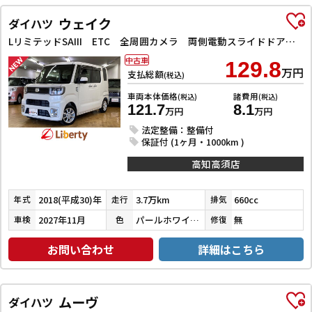
ウェイク
ダイハツ
LリミテッドSAIII ETC 全周囲カメラ 両側電動スライドドア ナビ TV クリアランスソナー 衝突被害軽減システム オートマチックハイビーム オートライト LEDヘッドランプ スマートキー アイドリングストップ
中古車
129.8
万円
支払総額
(税込)
車両本体価格
諸費用
(税込)
(税込)
121.7
8.1
万円
万円
法定整備：整備付
保証付 (1ヶ月・1000km )
高知高須店
2018(平成30)年
3.7万km
660cc
年式
走行
排気
2027年11月
パールホワイトⅢ
無
車検
色
修復
お問い合わせ
詳細はこちら
ムーヴ
ダイハツ