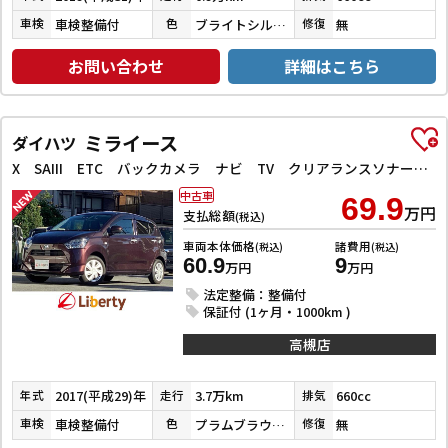
車検整備付
ブライトシルバーメタリック
無
車検
色
修復
お問い合わせ
詳細はこちら
ミライース
ダイハツ
X SAIII ETC バックカメラ ナビ TV クリアランスソナー 衝突被害軽減システム オートマチックハイビーム LEDヘッドランプ キーレスエントリー アイドリングストップ 電動格納ミラー
中古車
69.9
万円
支払総額
(税込)
車両本体価格
諸費用
(税込)
(税込)
60.9
9
万円
万円
法定整備：整備付
保証付 (1ヶ月・1000km )
高槻店
2017(平成29)年
3.7万km
660cc
年式
走行
排気
車検整備付
プラムブラウンクリスタルマイカ
無
車検
色
修復