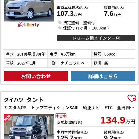
車両本体価格
諸費用
(税込)
(税込)
107.3
7.6
万円
万円
法定整備：整備付
保証付 (1ヶ月・1000km )
ドリーム熊本インター店
2018(平成30)年
4.5万km
660cc
年式
走行
排気
2027年1月
ナチュラルベージュマイカメタリック／パールホワイトⅢ
無
車検
色
修復
お問い合わせ
詳細はこちら
タント
ダイハツ
カスタムRS トップエディションSAIII 純正ナビ ETC 全周囲カメラ 両側電動スライドドア 衝突被害軽減システム オートマチックハイビーム オートライト スマートキー アイドリングストップ 電動格納ミラー シートヒーター CVT
中古車
134.9
万円
支払総額
(税込)
車両本体価格
諸費用
(税込)
(税込)
125.7
9.2
万円
万円