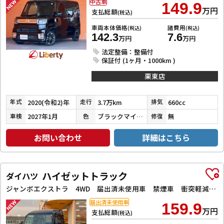
中古車
149.9
万円
支払総額
(税込)
車両本体価格
諸費用
(税込)
(税込)
142.3
7.6
万円
万円
法定整備：整備付
保証付 (1ヶ月・1000km )
栗東店
2020(令和2)年
3.7万km
660cc
年式
走行
排気
2027年1月
ブラックマイカメタリック
無
車検
色
修復
お問い合わせ
詳細はこちら
ハイゼットトラック
ダイハツ
ジャンボエクストラ 4WD 届出済未使用車 禁煙車 衝突軽減B LEDヘッドライト フォグライト スマートキー プッシュスタート アイドリングストップ 障害物センサー
届出済未使用車
159.9
万円
支払総額
(税込)