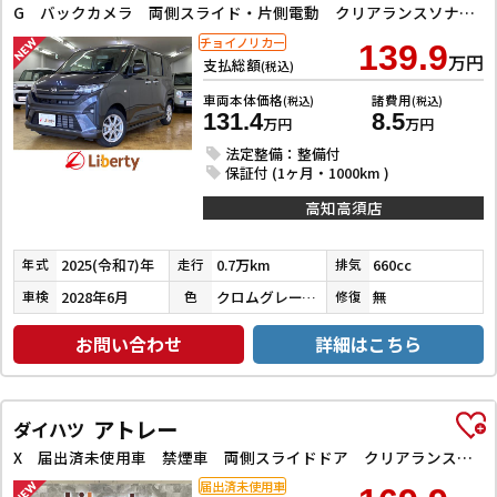
G バックカメラ 両側スライド・片側電動 クリアランスソナー 衝突被害軽減システム オートライト LEDヘッドランプ スマートキー アイドリングストップ 電動格納ミラー ベンチシート CVT
チョイノリカー
139.9
万円
支払総額
(税込)
車両本体価格
諸費用
(税込)
(税込)
131.4
8.5
万円
万円
法定整備：整備付
保証付 (1ヶ月・1000km )
高知高須店
2025(令和7)年
0.7万km
660cc
年式
走行
排気
2028年6月
クロムグレーメタリック
無
車検
色
修復
お問い合わせ
詳細はこちら
アトレー
ダイハツ
X 届出済未使用車 禁煙車 両側スライドドア クリアランスソナー 衝突被害軽減システム オートライト LEDヘッドランプ スマートキー アイドリングストップ 電動格納ミラー CVT 盗難防止システム
届出済未使用車