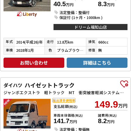
40.5
8.3
万円
万円
法定整備：整備付
保証付 (1ヶ月・1000km )
ドリーム福知山店
2014(平成26)年
12.8万km
660cc
年式
走行
排気
2028年1月
プラムブラウンクリスタルマイカ
無
車検
色
修復
お問い合わせ
詳細はこちら
ハイゼットトラック
ダイハツ
ジャンボエクストラ 軽トラック MT 衝突被害軽減システム クリアランスソナー スマートキー アイドリングストップ 電動格納ミラー オートライト ESC エアコン パワーステアリング パワーウィンドウ 運転席エアバッグ
届出済未使用車
149.9
万円
支払総額
(税込)
車両本体価格
諸費用
(税込)
(税込)
141.7
8.2
万円
万円
法定整備：整備無