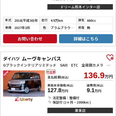
ドリーム熊本インター店
2018(平成30)年
4.9万km
660cc
年式
走行
排気
2027年3月
プラムブラウンクリスタルマイカ
無
車検
色
修復
お問い合わせ
詳細はこちら
ムーヴキャンバス
ダイハツ
Gブラックインテリアリミテッド SAIII ETC 全周囲カメラ 両側電動スライドドア TV 衝突被害軽減システム オートマチックハイビーム オートライト スマートキー アイドリングストップ 電動格納ミラー ベンチシート
中古車
136.9
万円
支払総額
(税込)
車両本体価格
諸費用
(税込)
(税込)
127.8
9.1
万円
万円
法定整備：整備付
保証付 (1ヶ月・1000km )
栗東店