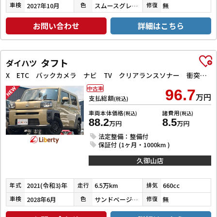
2027年10月
スムースグレーマイカメタリック
無
車検
色
修復
お問い合わせ
詳細はこちら
タフト
ダイハツ
X ETC バックカメラ ナビ TV クリアランスソナー 衝突被害軽減システム オートライト スマートキー アイドリングストップ 電動格納ミラー スカイフィールトップ ESC CD Bluetooth
中古車
96.7
万円
支払総額
(税込)
車両本体価格
諸費用
(税込)
(税込)
88.2
8.5
万円
万円
法定整備：整備付
保証付 (1ヶ月・1000km )
久御山店
2021(令和3)年
6.5万km
660cc
年式
走行
排気
2028年6月
サンドベージュメタリック
無
車検
色
修復