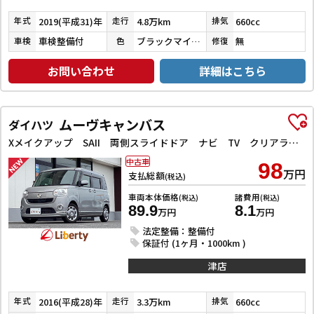
2019(平成31)年
4.8万km
660cc
年式
走行
排気
車検整備付
ブラックマイカメタリック／スムースグレーマイカメタリック
無
車検
色
修復
お問い合わせ
詳細はこちら
ムーヴキャンバス
ダイハツ
Xメイクアップ SAII 両側スライドドア ナビ TV クリアランスソナー 衝突被害軽減システム オートライト スマートキー アイドリングストップ 電動格納ミラー ベンチシート CVT ABS ESC CD
中古車
98
万円
支払総額
(税込)
車両本体価格
諸費用
(税込)
(税込)
89.9
8.1
万円
万円
法定整備：整備付
保証付 (1ヶ月・1000km )
津店
2016(平成28)年
3.3万km
660cc
年式
走行
排気