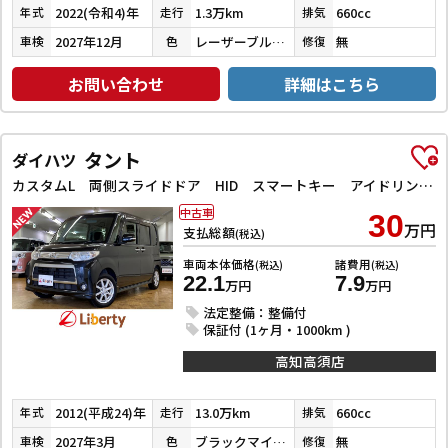
2022(令和4)年
1.3万km
660cc
年式
走行
排気
2027年12月
レーザーブルークリスタルシャイン
無
車検
色
修復
お問い合わせ
詳細はこちら
タント
ダイハツ
カスタムL 両側スライドドア HID スマートキー アイドリングストップ 電動格納ミラー ベンチシート CVT 盗難防止システム ABS アルミホイール 衝突安全ボディ エアコン パワーステアリング
中古車
30
万円
支払総額
(税込)
車両本体価格
諸費用
(税込)
(税込)
22.1
7.9
万円
万円
法定整備：整備付
保証付 (1ヶ月・1000km )
高知高須店
2012(平成24)年
13.0万km
660cc
年式
走行
排気
2027年3月
ブラックマイカメタリック
無
車検
色
修復