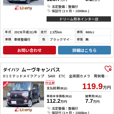
法定整備：整備付
保証付 (1ヶ月・1000km )
ドリーム熊本インター店
2019(平成31)年
2.3万km
660cc
年式
走行
排気
車検整備付
ブラックマイカメタリック
無
車検
色
修復
お問い合わせ
詳細はこちら
ムーヴキャンバス
ダイハツ
Xリミテッドメイクアップ SAIII ETC 全周囲カメラ 両側電動スライドドア TV クリアランスソナー 衝突被害軽減システム オートマチックハイビーム オートライト スマートキー アイドリングストップ 電動格納ミラー ベンチシート
中古車
119.9
万円
支払総額
(税込)
車両本体価格
諸費用
(税込)
(税込)
112.2
7.7
万円
万円
法定整備：整備付
保証付 (1ヶ月・1000km )