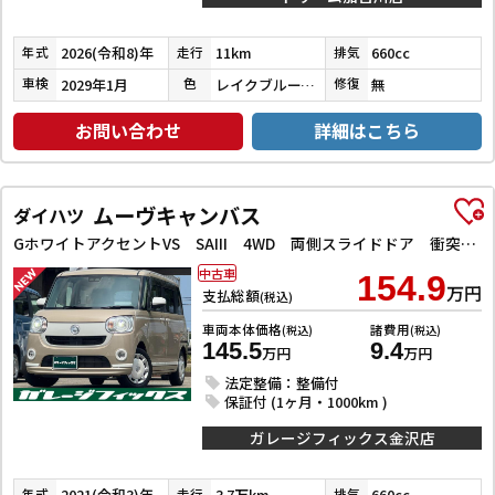
2026(令和8)年
11km
660cc
年式
走行
排気
2029年1月
レイクブルーメタリック／シャイニングホワイトパール
無
車検
色
修復
お問い合わせ
詳細はこちら
ムーヴキャンバス
ダイハツ
GホワイトアクセントVS SAIII 4WD 両側スライドドア 衝突被害軽減システム LEDヘッドランプ スマートキー CVT 盗難防止システム ABS ESC 衝突安全ボディ エアコン パワーステアリング パワーウィンドウ
中古車
154.9
万円
支払総額
(税込)
車両本体価格
諸費用
(税込)
(税込)
145.5
9.4
万円
万円
法定整備：整備付
保証付 (1ヶ月・1000km )
ガレージフィックス金沢店
2021(令和3)年
3.7万km
660cc
年式
走行
排気