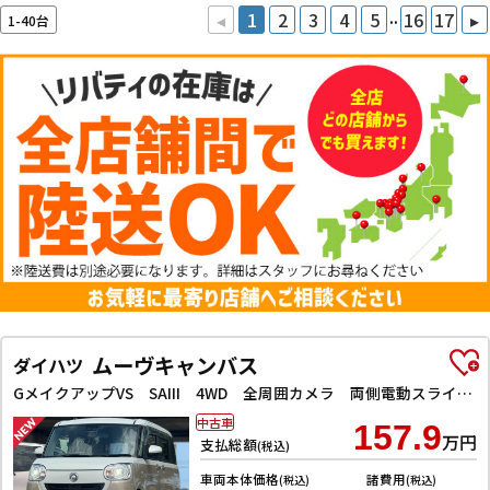
..
◂
1
2
3
4
5
16
17
▸
1-40台
ムーヴキャンバス
ダイハツ
GメイクアップVS SAIII 4WD 全周囲カメラ 両側電動スライドドア ナビ TV クリアランスソナー 衝突被害軽減システム オートマチックハイビーム オートライト LEDヘッドランプ スマートキー アイドリングストップ
中古車
157.9
万円
支払総額
(税込)
車両本体価格
諸費用
(税込)
(税込)