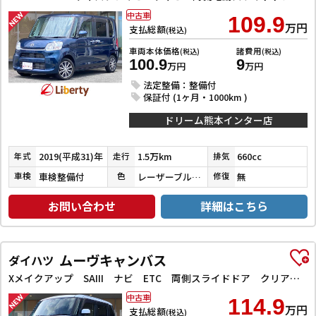
中古車
109.9
万円
支払総額
(税込)
車両本体価格
諸費用
(税込)
(税込)
100.9
9
万円
万円
法定整備：整備付
保証付 (1ヶ月・1000km )
ドリーム熊本インター店
2019(平成31)年
1.5万km
660cc
年式
走行
排気
車検整備付
レーザーブルークリスタルシャイン
無
車検
色
修復
お問い合わせ
詳細はこちら
ムーヴキャンバス
ダイハツ
Xメイクアップ SAIII ナビ ETC 両側スライドドア クリアランスソナー 衝突被害軽減システム オートマチックハイビーム オートライト スマートキー アイドリングストップ 電動格納ミラー ベンチシート CVT ESC
中古車
114.9
万円
支払総額
(税込)