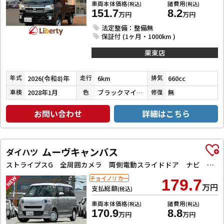
車両本体価格
諸費用
(税込)
(税込)
151.7
8.2
万円
万円
法定整備：整備無
保証付 (1ヶ月・1000km )
栗東店
2026(令和8)年
6km
660cc
年式
走行
排気
2028年1月
ブラックマイカメタリック
無
車検
色
修復
お問い合わせ
詳細はこちら
ムーヴキャンバス
ダイハツ
ストライプスG 全周囲カメラ 両側電動スライドドア ナビ TV クリアランスソナー 衝突被害軽減システム スマートキー アイドリングストップ 電動格納ミラー シートヒーター ベンチシート CVT ESC
チョイノリカー
179.7
万円
支払総額
(税込)
車両本体価格
諸費用
(税込)
(税込)
170.9
8.8
万円
万円