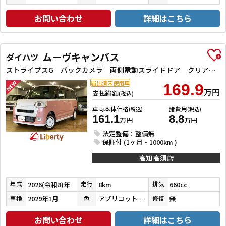
お問い合わせ
詳細はこちら
ムーヴキャンバス
ダイハツ
ストライプスG バックカメラ 両側電動スライドドア クリアランスソナー 衝突被害軽減システム オートライト LEDヘッドランプ スマートキー アイドリングストップ 電動格納ミラー シートヒーター ベンチシート CVT
届出済未使用車
169.9
万円
支払総額
(税込)
車両本体価格
諸費用
(税込)
(税込)
161.1
8.8
万円
万円
法定整備：整備無
保証付 (1ヶ月・1000km )
高知高須店
2026(令和8)年
8km
660cc
年式
走行
排気
2029年1月
アプリコットピンクメタリック／シャイニングホワイトパール
無
車検
色
修復
お問い合わせ
詳細はこちら