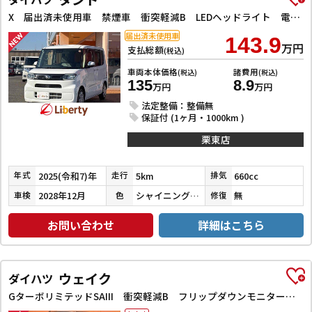
X 届出済未使用車 禁煙車 衝突軽減B LEDヘッドライト 電子パーキング 前席シートヒーター 左パワースライドドア スマートキー プッシュスタート アイドリングストップ 障害物センサー オートエアコン
届出済未使用車
143.9
万円
支払総額
(税込)
車両本体価格
諸費用
(税込)
(税込)
135
8.9
万円
万円
法定整備：整備無
保証付 (1ヶ月・1000km )
栗東店
2025(令和7)年
5km
660cc
年式
走行
排気
2028年12月
シャイニングホワイトパール
無
車検
色
修復
お問い合わせ
詳細はこちら
ウェイク
ダイハツ
GターボリミテッドSAIII 衝突軽減B フリップダウンモニター 純正ナビ Bluetooth対応 パノラマモニター LEDヘッドライト 両側自動ドア フォグライト スマートキー プッシュスタート アイドリングストップ