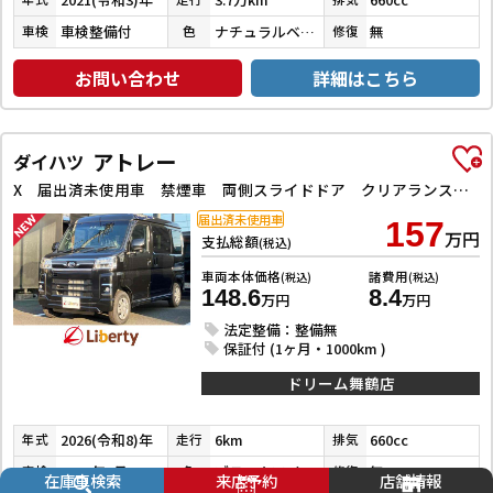
車検整備付
ナチュラルベージュマイカメタリック
無
車検
色
修復
お問い合わせ
詳細はこちら
アトレー
ダイハツ
X 届出済未使用車 禁煙車 両側スライドドア クリアランスソナー 衝突被害軽減システム オートライト スマートキー アイドリングストップ 電動格納ミラー CVT ABS ESC エアコン
届出済未使用車
157
万円
支払総額
(税込)
車両本体価格
諸費用
(税込)
(税込)
148.6
8.4
万円
万円
法定整備：整備無
保証付 (1ヶ月・1000km )
ドリーム舞鶴店
2026(令和8)年
6km
660cc
年式
走行
排気
2028年1月
ブラックマイカメタリック
無
車検
色
修復
在庫車検索
来店予約
店舗情報