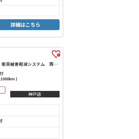
詳細はこちら
ハイウェイスター Vセレクション ETC 全周囲カメラ ナビ TV クリアランスソナー オートクルーズコントロール パークアシスト 衝突被害軽減システム 両側電動スライドドア オートライト LEDヘッドランプ スマートキー
付
000km )
神戸店
付