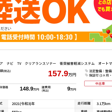
額
法定整備：整備
(税込)
157.9
万円
保証付 (1ヶ月・1
中古車
体価格
諸費用
148.9
9
万円
万円
(税込)
式
2021(令和3)年
走行
距離
3.1万km
気
量
660cc
車検
車検整備