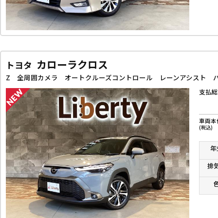
カローラクロス
トヨタ
支払総
車両本
(税込)
年
排