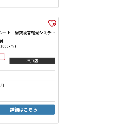
UX250h バージョンL ドライブレコーダー 全周囲カメラ クリアランスソナー オートクルーズコントロール レーンアシスト パワーシート 衝突被害軽減システム ナビ TV オートマチックハイビーム オートライト
付
000km )
神戸店
2月
詳細はこちら