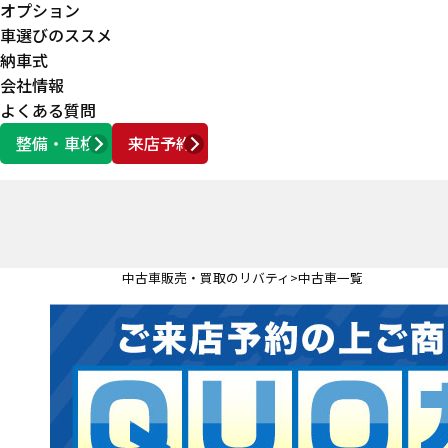
オプション
車選びのススメ
納車式
会社情報
よくある質問
整備・車検
来店予約
営業時間
AM10:00 ～ PM6:00
中古車販売・買取のリバティ
中古車一覧