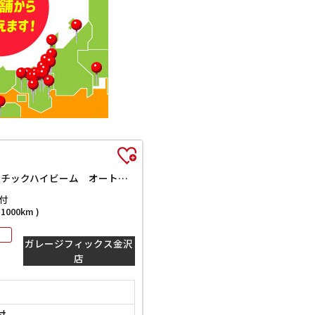
GメイクアップVS SAIII 4WD 全周囲カメラ 両側電動スライドドア ナビ TV クリアランスソナー 衝突被害軽減システム オートマチックハイビーム オートライト LEDヘッドランプ スマートキー アイドリングストップ
付
000km )
ガレージフィックス金沢
店
付