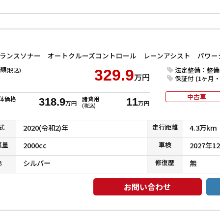
額
法定整備：整備
(税込)
329.9
万円
保証付 (1ヶ月・1
中古車
体価格
諸費用
318.9
11
万円
万円
(税込)
式
2020(令和2)年
走行
距離
4.3万km
気
量
2000cc
車検
2027年1
色
シルバー
修復
歴
無
お問い合わせ