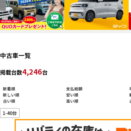
中古車一覧
4,246
掲載台数
台
新着順
支払総額
新しい順
安い順
古い順
高い順
1-40台