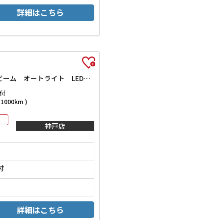
詳細はこちら
Z 全周囲カメラ オートクルーズコントロール レーンアシスト パワーシート 衝突被害軽減システム ナビ TV オートマチックハイビーム オートライト LEDヘッドランプ ヘッドライトウォッシャー
付
000km )
神戸店
付
詳細はこちら