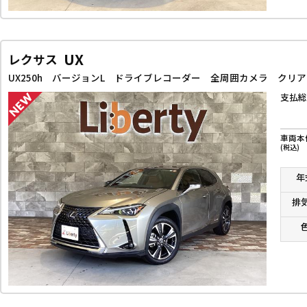
UX
レクサス
支払総
車両本
(税込)
年
排