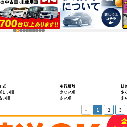
年式
走行距離
排
新しい順
少ない順
少
古い順
多い順
多
◂
1
2
3