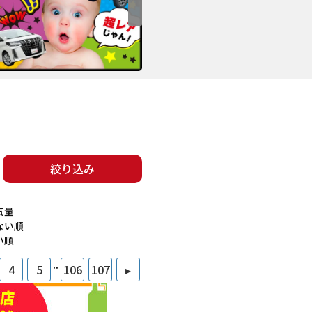
絞り込み
気量
ない順
い順
..
4
5
106
107
▸