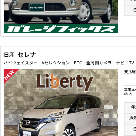
セレナ
日産
支払総
車両本
(税込)
年
排