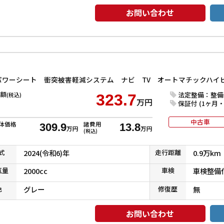
お問い合わせ
額
法定整備：整備
(税込)
323.7
万円
保証付 (1ヶ月・1
中古車
体価格
諸費用
309.9
13.8
万円
万円
(税込)
式
2024(令和6)年
走行
距離
0.9万km
気
量
2000cc
車検
車検整備
色
グレー
修復
歴
無
お問い合わせ