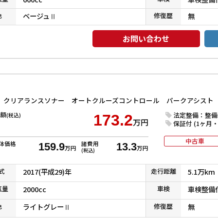
色
ベージュⅡ
修復
歴
無
お問い合わせ
額
法定整備：整備
(税込)
173.2
万円
保証付 (1ヶ月・1
中古車
体価格
諸費用
159.9
13.3
万円
万円
(税込)
式
2017(平成29)年
走行
距離
5.1万km
気
量
2000cc
車検
車検整備
色
ライトグレーⅡ
修復
歴
無