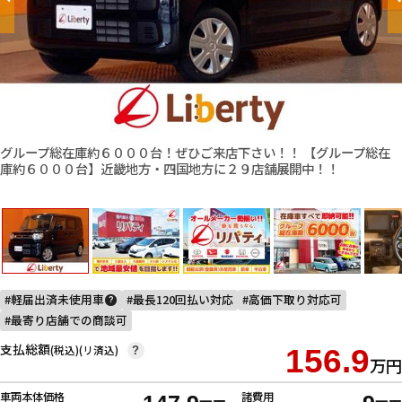
グループ総在庫約６０００台！ぜひご来店下さい！！ 【グループ総在
庫約６０００台】近畿地方・四国地方に２９店舗展開中！！
軽届出済未使用車
最長120回払い対応
高価下取り対応可
?
最寄り店舗での商談可
支払総額
(税込)(リ済込)
156.9
?
万円
車両本体価格
諸費用