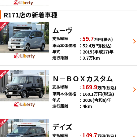
R171店の新着車種
ムーヴ
59.7
支払総額
万円
(税込)
52.4
万円
(税込)
車両本体価格
2015(平成27)年
年式
3.7万km
走行距離
Ｎ－ＢＯＸカスタム
169.9
支払総額
万円
(税込)
160.1
万円
(税込)
車両本体価格
2026(令和8)年
年式
4km
走行距離
デイズ
149.7
支払総額
万円
(税込)