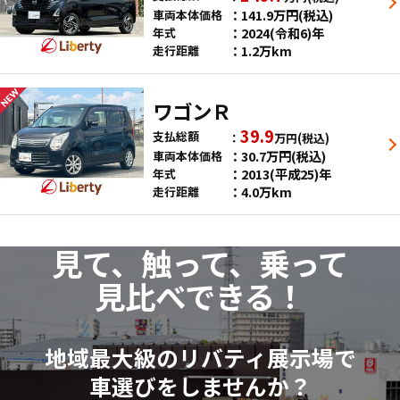
141.9
万円
(税込)
車両本体価格
2024(令和6)年
年式
1.2万km
走行距離
ワゴンＲ
39.9
支払総額
万円
(税込)
30.7
万円
(税込)
車両本体価格
2013(平成25)年
年式
4.0万km
走行距離
見て、触って、乗って
見比べできる！
地域最大級のリバティ展示場で
車選びをしませんか？