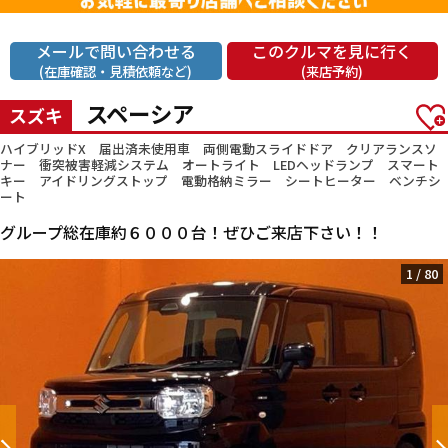
メールで問い合わせる
このクルマを見に行く
(在庫確認・見積依頼など)
(来店予約)
スペーシア
スズキ
ハイブリッドX 届出済未使用車 両側電動スライドドア クリアランスソ
ナー 衝突被害軽減システム オートライト LEDヘッドランプ スマート
キー アイドリングストップ 電動格納ミラー シートヒーター ベンチシ
ート
グループ総在庫約６０００台！ぜひご来店下さい！！
1
/
80