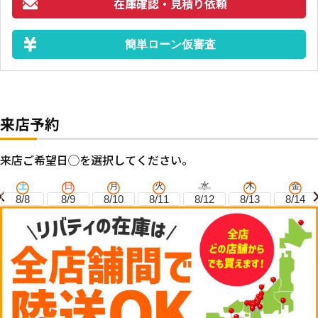
在庫確認・見積り依頼
簡単ローン仮審査
来店予約
来店ご希望日◯を選択してください。
土
日
月
火
水
木
金
8/8
8/9
8/10
8/11
8/12
8/13
8/14