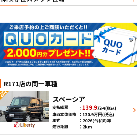
R171店の同一車種
スペーシア
139.9
支払総額
万円
(税込)
130.9
万円
(税込)
車両本体価格
2026(令和8)年
年式
2km
走行距離