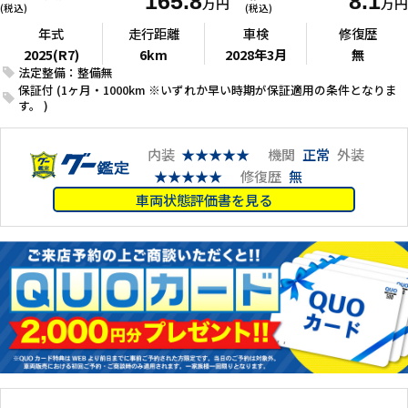
165.8
8.1
万円
万円
(税込)
(税込)
年式
走行距離
車検
修復歴
2025(R7)
6km
2028年3月
無
法定整備：整備無
保証付 (1ヶ月・1000km ※いずれか早い時期が保証適用の条件となりま
す。 )
内装
★★★★★
機関
正常
外装
★★★★★
修復歴
無
車両状態評価書を見る