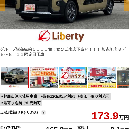
グループ総在庫約６０００台！ぜひご来店下さい！！！ 加古川店８／
８〜８／１１限定目玉車
軽届出済未使用車
最長120回払い対応
高価下取り対応可
?
最寄り店舗での商談可
支払総額
(税込)(リ済込)
173.9
?
万円
車両本体価格
諸費用