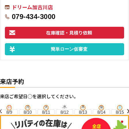
ドリーム加古川店
079-434-3000
在庫確認・見積り依頼
簡単ローン仮審査
来店予約
来店ご希望日◯を選択してください。
日
月
火
水
木
金
土
8/9
8/10
8/11
8/12
8/13
8/14
8/15