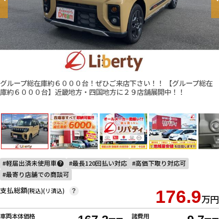
グループ総在庫約６０００台！ぜひご来店下さい！！ 【グループ総在
庫約６０００台】近畿地方・四国地方に２９店舗展開中！！
軽届出済未使用車
最長120回払い対応
高価下取り対応可
?
最寄り店舗での商談可
支払総額
(税込)(リ済込)
176.9
?
万円
車両本体価格
諸費用