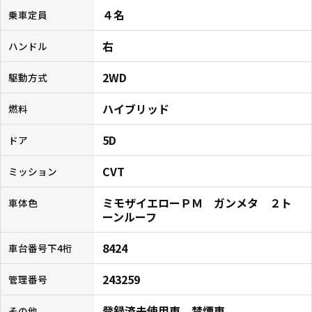
４名
乗車定員
右
ハンドル
2WD
駆動方式
ハイブリッド
燃料
5D
ドア
CVT
ミッション
ミモザイエローＰＭ ガンメタ ２ト
車体色
ーンルーフ
8424
車台番号下4桁
243259
管理番号
登録済未使用車、禁煙車
その他