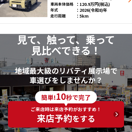
120.9
万円
(税込)
車両本体価格
2026(令和8)年
年式
5km
走行距離
見て、触って、乗って
見比べできる！
地域最大級のリバティ展示場で
車選びをしませんか？
10
簡単!
秒で完了
ご来店時は来店予約がおすすめ！
来店予約
をする