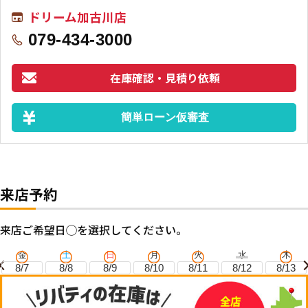
ドリーム加古川店
079-434-3000
在庫確認・見積り依頼
簡単ローン仮審査
来店予約
来店ご希望日◯を選択してください。
金
土
日
月
火
水
木
8/7
8/8
8/9
8/10
8/11
8/12
8/13