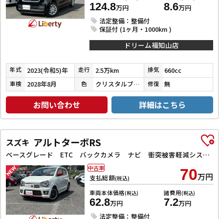
124.8
8.6
万円
万円
法定整備：整備付
保証付 (1ヶ月・1000km )
ドリーム福知山店
2023(令和5)年
2.5万km
660cc
年式
走行
排気
2028年8月
クリスタルブラックパール
無
車検
色
修復
お問い合わせ
詳細はこちら
アルトターボRS
スズキ
ベースグレード ETC バックカメラ ナビ 衝突被害軽減システム オートライト HID スマートキー アイドリングストップ 電動格納ミラー シートヒーター AT 盗難防止システム ABS ESC アルミホイール
中古車
70
万円
支払総額
(税込)
車両本体価格
諸費用
(税込)
(税込)
62.8
7.2
万円
万円
法定整備：整備付