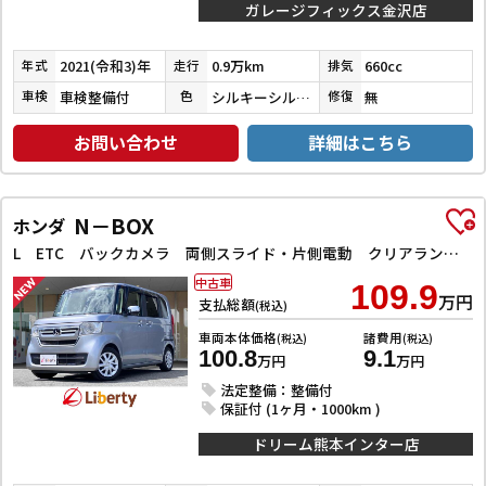
ガレージフィックス金沢店
2021(令和3)年
0.9万km
660cc
年式
走行
排気
車検整備付
シルキーシルバーメタリック
無
車検
色
修復
お問い合わせ
詳細はこちら
N－BOX
ホンダ
L ETC バックカメラ 両側スライド・片側電動 クリアランスソナー オートクルーズコントロール レーンアシスト 衝突被害軽減システム オートライト スマートキー アイドリングストップ 電動格納ミラー
中古車
109.9
万円
支払総額
(税込)
車両本体価格
諸費用
(税込)
(税込)
100.8
9.1
万円
万円
法定整備：整備付
保証付 (1ヶ月・1000km )
ドリーム熊本インター店