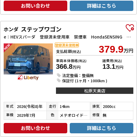
お問い合わせ
詳細はこちら
ステップワゴン
ホンダ
e：HEVスパーダ 登録済未使用車 禁煙車 HondaSENSING 両側自動ドア アダプティブクルーズコントロール 電子パーキング パワーバックドア アダプティブクルーズコントロール ブラインドスポットモニター
登録済未使用車
379.9
万円
支払総額
(税込)
車両本体価格
諸費用
(税込)
(税込)
366.8
13.1
万円
万円
法定整備：整備無
保証付 (1ヶ月・1000km )
松原天美店
2026(令和8)年
14km
2000cc
年式
走行
排気
2029年7月
メテオロイドグレーメタリック
無
車検
色
修復
お問い合わせ
詳細はこちら