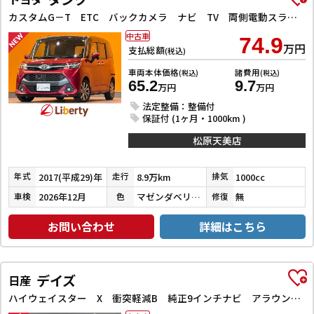
カスタムG－T ETC バックカメラ ナビ TV 両側電動スライドドア クリアランスソナー オートクルーズコントロール 衝突被害軽減システム アルミホイール LEDヘッドランプ スマートキー
中古車
74.9
万円
支払総額
(税込)
車両本体価格
諸費用
(税込)
(税込)
65.2
9.7
万円
万円
法定整備：整備付
保証付 (1ヶ月・1000km )
松原天美店
2017(平成29)年
8.9万km
1000cc
年式
走行
排気
2026年12月
マゼンダベリーマイカメタリック／ブラックマイカメタリック
無
車検
色
修復
お問い合わせ
詳細はこちら
デイズ
日産
ハイウェイスター X 衝突軽減B 純正9インチナビ アラウンドビューモニター ETC LEDヘッドライト フォグライト スマートキー プッシュスタート アイドリングストップ 革巻きステアリング オートエアコン