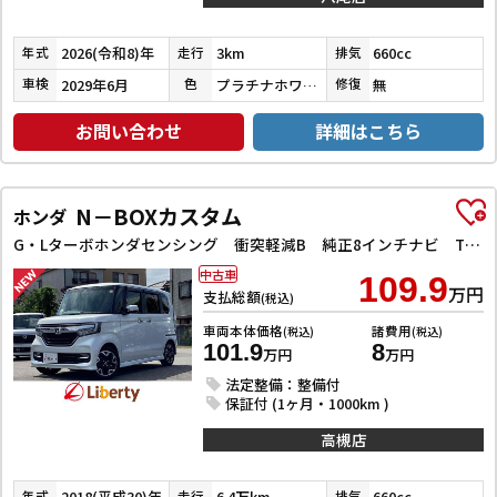
2026(令和8)年
3km
660cc
年式
走行
排気
2029年6月
プラチナホワイトパール
無
車検
色
修復
お問い合わせ
詳細はこちら
N－BOXカスタム
ホンダ
G・Lターボホンダセンシング 衝突軽減B 純正8インチナビ TV Bluetooth対応 Bカメラ ビルドインETC 両側自動ドア アダプティブクルーズコントロール 革巻きステアリング パドルシフト LEDヘッドライト スマートキ
中古車
109.9
万円
支払総額
(税込)
車両本体価格
諸費用
(税込)
(税込)
101.9
8
万円
万円
法定整備：整備付
保証付 (1ヶ月・1000km )
高槻店
2018(平成30)年
6.4万km
660cc
年式
走行
排気