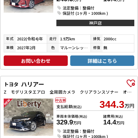
法定整備：整備付
保証付 (1ヶ月・1000km )
神戸店
2022(令和4)年
1.9万km
2000cc
年式
走行
排気
2027年2月
マルーンレッドマルチフレックスパールメタリック
無
車検
色
修復
お問い合わせ
詳細はこちら
ハリアー
トヨタ
Z モデリスタエアロ 全周囲カメラ クリアランスソナー オートクルーズコントロール レーンアシスト パワーシート 衝突被害軽減システム ナビ TV オートマチックハイビーム オートライト LEDヘッドラン
中古車
344.3
万円
支払総額
(税込)
車両本体価格
諸費用
(税込)
(税込)
329.9
14.4
万円
万円
法定整備：整備付
保証付 (1ヶ月・1000km )