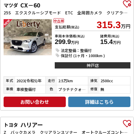
CX－60
マツダ
25S エクスクルーシブモード ETC 全周囲カメラ クリアランスソナー オートクルーズコントロール レーンアシスト パワーシート 衝突被害軽減システム サンルーフ TV オートマチックハイビーム オートライト 電動リアゲート
中古車
315.3
万円
支払総額
(税込)
車両本体価格
諸費用
(税込)
(税込)
299.9
15.4
万円
万円
法定整備：整備付
保証付 (1ヶ月・1000km )
神戸店
2023(令和5)年
2.5万km
2500cc
年式
走行
排気
車検整備付
プラチナクォーツメタリック
無
車検
色
修復
お問い合わせ
詳細はこちら
ハリアー
トヨタ
Z バックカメラ クリアランスソナー オートクルーズコントロール レーンアシスト パワーシート 衝突被害軽減システム ナビ TV オートマチックハイビーム オートライト LEDヘッドランプ 電動リアゲート