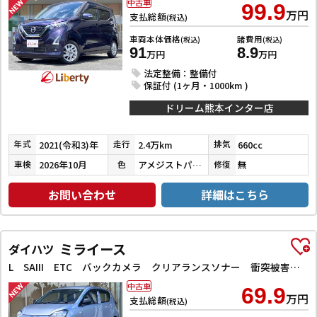
中古車
99.9
万円
支払総額
(税込)
車両本体価格
諸費用
(税込)
(税込)
91
8.9
万円
万円
法定整備：整備付
保証付 (1ヶ月・1000km )
ドリーム熊本インター店
2021(令和3)年
2.4万km
660cc
年式
走行
排気
2026年10月
アメジストパープルパールメタリック
無
車検
色
修復
お問い合わせ
詳細はこちら
ミライース
ダイハツ
L SAIII ETC バックカメラ クリアランスソナー 衝突被害軽減システム オートマチックハイビーム キーレスエントリー アイドリングストップ CVT ESC エアコン パワーウィンドウ
中古車
69.9
万円
支払総額
(税込)