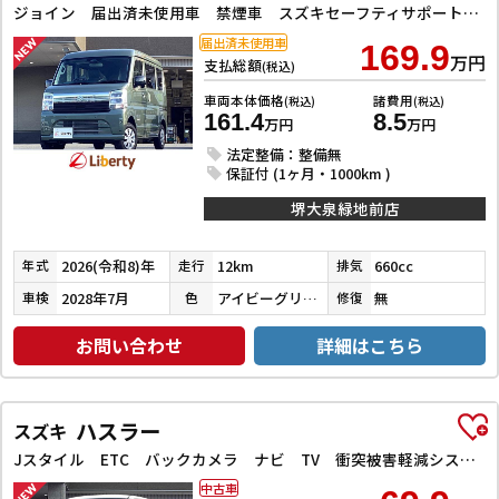
ジョイン 届出済未使用車 禁煙車 スズキセーフティサポート LEDヘッドライト 両側スライドドア スマートキー プッシュスタート 障害物センサー 運転席シートヒーター 電動格納ミラー
届出済未使用車
169.9
万円
支払総額
(税込)
車両本体価格
諸費用
(税込)
(税込)
161.4
8.5
万円
万円
法定整備：整備無
保証付 (1ヶ月・1000km )
堺大泉緑地前店
2026(令和8)年
12km
660cc
年式
走行
排気
2028年7月
アイビーグリーンメタリック
無
車検
色
修復
お問い合わせ
詳細はこちら
ハスラー
スズキ
Jスタイル ETC バックカメラ ナビ TV 衝突被害軽減システム オートライト スマートキー アイドリングストップ 電動格納ミラー シートヒーター ベンチシート CVT ESC CD DVD再生
中古車