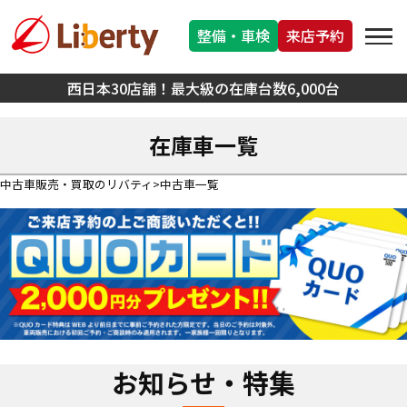
整備・車検
来店予約
西日本30店舗！最大級の在庫台数6,000台
在庫車一覧
中古車販売・買取のリバティ
中古車一覧
お知らせ・特集