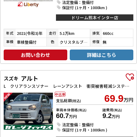
法定整備：整備付
保証付 (1ヶ月・1000km )
ドリーム熊本インター店
2021(令和3)年
5.1万km
660cc
年式
走行
排気
車検整備付
クリスタルブラックパール
無
車検
色
修復
お問い合わせ
詳細はこちら
アルト
スズキ
L クリアランスソナー レーンアシスト 衝突被害軽減システム オートライト キーレスエントリー アイドリングストップ 電動格納ミラー シートヒーター CVT 盗難防止システム ABS ESC CD
中古車
69.9
万円
支払総額
(税込)
車両本体価格
諸費用
(税込)
(税込)
60.7
9.2
万円
万円
法定整備：整備付
保証付 (1ヶ月・1000km )