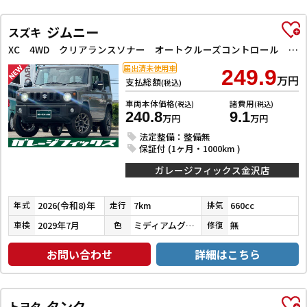
ジムニー
スズキ
XC 4WD クリアランスソナー オートクルーズコントロール レーンアシスト 衝突被害軽減システム オートライト LEDヘッドランプ ヘッドライトウォッシャー スマートキー アイドリングストップ
届出済未使用車
249.9
万円
支払総額
(税込)
車両本体価格
諸費用
(税込)
(税込)
240.8
9.1
万円
万円
法定整備：整備無
保証付 (1ヶ月・1000km )
ガレージフィックス金沢店
2026(令和8)年
7km
660cc
年式
走行
排気
2029年7月
ミディアムグレー
無
車検
色
修復
お問い合わせ
詳細はこちら
タンク
トヨタ