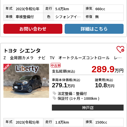
2023(令和5)年
5.0万km
660cc
年式
走行
排気
車検整備付
シフォンアイボリーメタリック
無
車検
色
修復
お問い合わせ
詳細はこちら
シエンタ
トヨタ
Z 全周囲カメラ ナビ TV オートクルーズコントロール レーンアシスト 衝突被害軽減システム 両側電動スライドドア オートマチックハイビーム オートライト LEDヘッドランプ スマートキー
中古車
289.9
万円
支払総額
(税込)
車両本体価格
諸費用
(税込)
(税込)
279.1
10.8
万円
万円
法定整備：整備付
保証付 (1ヶ月・1000km )
神戸店
2023(令和5)年
1.8万km
1500cc
年式
走行
排気