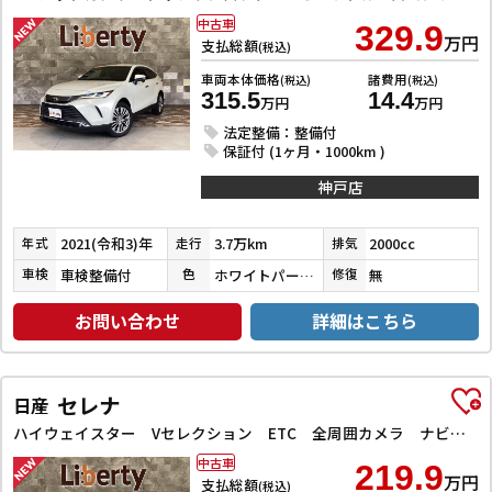
中古車
329.9
万円
支払総額
(税込)
車両本体価格
諸費用
(税込)
(税込)
315.5
14.4
万円
万円
法定整備：整備付
保証付 (1ヶ月・1000km )
神戸店
2021(令和3)年
3.7万km
2000cc
年式
走行
排気
車検整備付
ホワイトパールクリスタルシャイン
無
車検
色
修復
お問い合わせ
詳細はこちら
セレナ
日産
ハイウェイスター Vセレクション ETC 全周囲カメラ ナビ TV クリアランスソナー オートクルーズコントロール パークアシスト 衝突被害軽減システム 両側電動スライドドア オートライト LEDヘッドランプ
中古車
219.9
万円
支払総額
(税込)