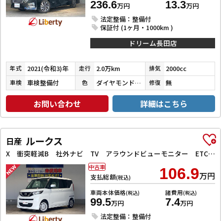
236.6
13.3
万円
万円
法定整備：整備付
保証付 (1ヶ月・1000km )
ドリーム長田店
2021(令和3)年
2.0万km
2000cc
年式
走行
排気
車検整備付
ダイヤモンドブラックパール
無
車検
色
修復
お問い合わせ
詳細はこちら
ルークス
日産
X 衝突軽減B 社外ナビ TV アラウンドビューモニター ETC 左パワースライドドア スマートキー プッシュスタート アイドリングストップ ステアリングスイッチ タッチパネルオートエアコン
中古車
106.9
万円
支払総額
(税込)
車両本体価格
諸費用
(税込)
(税込)
99.5
7.4
万円
万円
法定整備：整備付