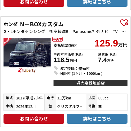
お問い合わせ
詳細はこちら
N－BOXカスタム
ホンダ
G・Lホンダセンシング 衝突軽減B Panasonic社外ナビ TV Bカメラ ビルドインETC アダプティブクルーズコントロール 左パワースライドドア LEDヘッドライト フォグライト スマートキー プッシュスタート
中古車
125.9
万円
支払総額
(税込)
車両本体価格
諸費用
(税込)
(税込)
118.5
7.4
万円
万円
法定整備：整備付
保証付 (1ヶ月・1000km )
堺大泉緑地前店
2017(平成29)年
3.1万km
660cc
年式
走行
排気
2026年12月
クリスタルブラックパール
無
車検
色
修復
お問い合わせ
詳細はこちら