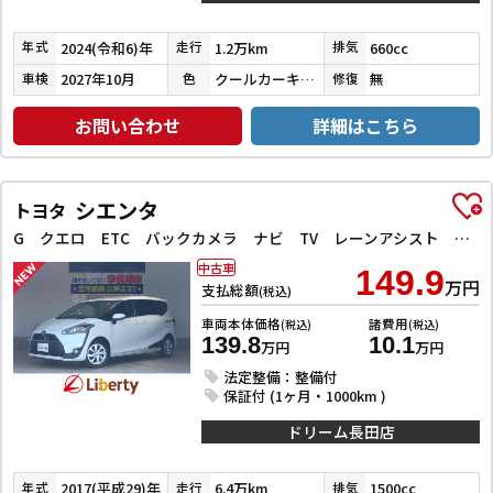
2024(令和6)年
1.2万km
660cc
年式
走行
排気
2027年10月
クールカーキパールメタリック／ガンメタリック
無
車検
色
修復
お問い合わせ
詳細はこちら
シエンタ
トヨタ
G クエロ ETC バックカメラ ナビ TV レーンアシスト 衝突被害軽減システム 両側電動スライドドア オートマチックハイビーム オートライト LEDヘッドランプ スマートキー アイドリングストップ
中古車
149.9
万円
支払総額
(税込)
車両本体価格
諸費用
(税込)
(税込)
139.8
10.1
万円
万円
法定整備：整備付
保証付 (1ヶ月・1000km )
ドリーム長田店
2017(平成29)年
6.4万km
1500cc
年式
走行
排気