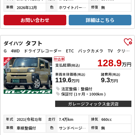
2026年12月
ホワイトパールクリスタルシャイン
無
車検
色
修復
お問い合わせ
詳細はこちら
タフト
ダイハツ
G 4WD ドライブレコーダー ETC バックカメラ TV クリアランスソナー レーンアシスト 衝突被害軽減システム オートライト LEDヘッドランプ ヘッドライトウォッシャー スマートキー
中古車
128.9
万円
支払総額
(税込)
車両本体価格
諸費用
(税込)
(税込)
119.6
9.3
万円
万円
法定整備：整備付
保証付 (1ヶ月・1000km )
ガレージフィックス金沢店
2021(令和3)年
7.4万km
660cc
年式
走行
排気
車検整備付
サンドベージュメタリック
無
車検
色
修復