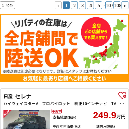
..
◂
1
2
3
4
5
107
108
▸
1-40台
セレナ
日産
ハイウェイスターV プロパイロット 純正10インチナビ TV Bluetooth対応 アラウンドビューモニター 両側自動ドア 電子パーキング クルーズコントロール LEDヘッドライト 革巻きステアリング スマートキー
中古車
249.9
万円
支払総額
(税込)
車両本体価格
諸費用
(税込)
(税込)