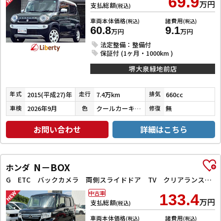
69.9
万円
支払総額
(税込)
車両本体価格
諸費用
(税込)
(税込)
60.8
9.1
万円
万円
法定整備：整備付
保証付 (1ヶ月・1000km )
堺大泉緑地前店
2015(平成27)年
7.4万km
660cc
年式
走行
排気
2026年9月
クールカーキパールメタリック／ホワイト
無
車検
色
修復
お問い合わせ
詳細はこちら
N－BOX
ホンダ
G ETC バックカメラ 両側スライドドア TV クリアランスソナー オートクルーズコントロール レーンアシスト 衝突被害軽減システム オートライト LEDヘッドランプ スマートキー
中古車
133.4
万円
支払総額
(税込)
車両本体価格
諸費用
(税込)
(税込)