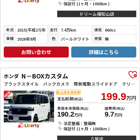
保証付 (1ヶ月・1000km )
ドリーム福知山店
2015(平成27)年
7.4万km
660cc
年式
走行
排気
2026年9月
パールホワイト
無
車検
色
修復
お問い合わせ
詳細はこちら
N－BOXカスタム
ホンダ
ブラックスタイル バックカメラ 両側電動スライドドア クリアランスソナー オートクルーズコントロール レーンアシスト 衝突被害軽減システム オートライト LEDヘッドランプ スマートキー アイドリングストップ
届出済未使用車
199.9
万円
支払総額
(税込)
車両本体価格
諸費用
(税込)
(税込)
190.2
9.7
万円
万円
法定整備：整備無
保証付 (1ヶ月・1000km )
八尾店