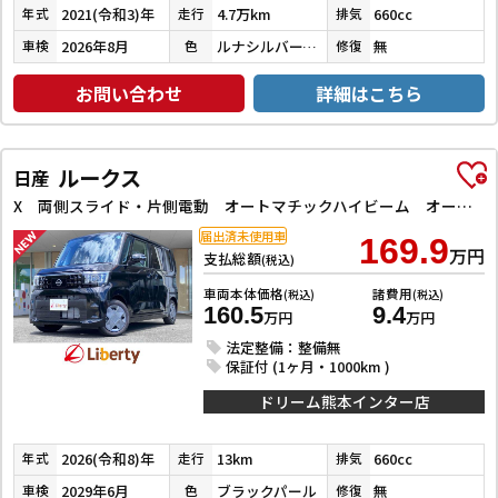
2021(令和3)年
4.7万km
660cc
年式
走行
排気
2026年8月
ルナシルバーメタリック
無
車検
色
修復
お問い合わせ
詳細はこちら
ルークス
日産
X 両側スライド・片側電動 オートマチックハイビーム オートライト スマートキー アイドリングストップ 電動格納ミラー ベンチシート CVT USB エアコン パワーステアリング パワーウィンドウ
届出済未使用車
169.9
万円
支払総額
(税込)
車両本体価格
諸費用
(税込)
(税込)
160.5
9.4
万円
万円
法定整備：整備無
保証付 (1ヶ月・1000km )
ドリーム熊本インター店
2026(令和8)年
13km
660cc
年式
走行
排気
2029年6月
ブラックパール
無
車検
色
修復