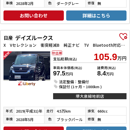
2028年2月
ダークグレー
無
車検
色
修復
お問い合わせ
詳細はこちら
デイズルークス
日産
X Vセレクション 衝突軽減B 純正ナビ TV Bluetooth対応 アラウンドビューモニター 両側自動ドア 革巻きステアリング HIDヘッドライト フォグライト スマートキー プッシュスタート アイドリングストップ
中古車
105.9
万円
支払総額
(税込)
車両本体価格
諸費用
(税込)
(税込)
97.5
8.4
万円
万円
法定整備：整備付
保証付 (1ヶ月・1000km )
堺大泉緑地前店
2019(平成31)年
4.5万km
660cc
年式
走行
排気
2028年5月
ブラックパール
無
車検
色
修復