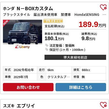
N－BOXカスタム
ホンダ
ブラックスタイル 届出済未使用車 禁煙車 HondaSENSING 両側自動ドア アダプティブクルーズコントロール 電子パーキング 前席シートヒーター LEDヘッドライト スマートキー プッシュスタート 純正アルミ
届出済未使用車
189.9
万円
支払総額
(税込)
車両本体価格
諸費用
(税込)
(税込)
180.1
9.8
万円
万円
法定整備：整備無
保証付 (1ヶ月・1000km )
堺大泉緑地前店
2026(令和8)年
6km
660cc
年式
走行
排気
2029年7月
クリスタルブラックパール
無
車検
色
修復
お問い合わせ
詳細はこちら
エブリイ
スズキ