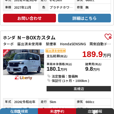
2027年11月
プラチナホワイトパール
無
車検
色
修復
お問い合わせ
詳細はこちら
N－BOXカスタム
ホンダ
ターボ 届出済未使用車 禁煙車 HondaSENSING 両側自動ドア アダプティブクルーズコントロール 電子パーキング 革巻きステアリング パドルシフト 前席シートヒーター LEDヘッドライト スマートキー
届出済未使用車
189.9
万円
支払総額
(税込)
車両本体価格
諸費用
(税込)
(税込)
180.1
9.8
万円
万円
法定整備：整備無
保証付 (1ヶ月・1000km )
高槻店
2026(令和8)年
5km
660cc
年式
走行
排気
2029年7月
プラチナホワイトパール
無
車検
色
修復
在庫車検索
来店予約
店舗情報