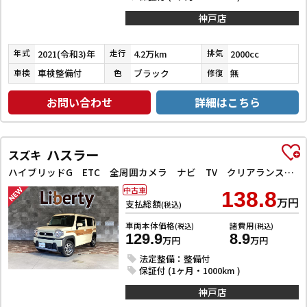
神戸店
2021(令和3)年
4.2万km
2000cc
年式
走行
排気
車検整備付
ブラック
無
車検
色
修復
お問い合わせ
詳細はこちら
ハスラー
スズキ
ハイブリッドG ETC 全周囲カメラ ナビ TV クリアランスソナー オートクルーズコントロール レーンアシスト 衝突被害軽減システム オートライト スマートキー アイドリングストップ
中古車
138.8
万円
支払総額
(税込)
車両本体価格
諸費用
(税込)
(税込)
129.9
8.9
万円
万円
法定整備：整備付
保証付 (1ヶ月・1000km )
神戸店