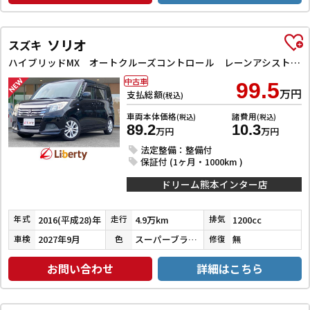
ソリオ
スズキ
ハイブリッドMX オートクルーズコントロール レーンアシスト 衝突被害軽減システム 両側スライド・片側電動 スマートキー アイドリングストップ 電動格納ミラー シートヒーター ウォークスルー CVT アルミホイール
中古車
99.5
万円
支払総額
(税込)
車両本体価格
諸費用
(税込)
(税込)
89.2
10.3
万円
万円
法定整備：整備付
保証付 (1ヶ月・1000km )
ドリーム熊本インター店
2016(平成28)年
4.9万km
1200cc
年式
走行
排気
2027年9月
スーパーブラックパール
無
車検
色
修復
お問い合わせ
詳細はこちら