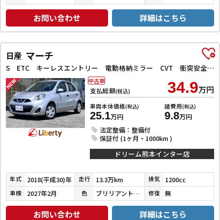
お問い合わせ
詳細はこちら
マーチ
日産
S ETC キーレスエントリー 電動格納ミラー CVT 衝突安全ボディ ABS ESC エアコン パワーステアリング パワーウィンドウ
中古車
34.9
万円
支払総額
(税込)
車両本体価格
諸費用
(税込)
(税込)
25.1
9.8
万円
万円
法定整備：整備付
保証付 (1ヶ月・1000km )
ドリーム熊本インター店
2018(平成30)年
13.3万km
1200cc
年式
走行
排気
2027年2月
ブリリアントシルバー
無
車検
色
修復
お問い合わせ
詳細はこちら