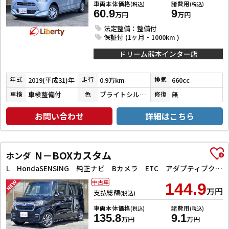
車両本体価格
諸費用
(税込)
(税込)
60.9
9
万円
万円
法定整備：整備付
保証付 (1ヶ月・1000km )
ドリーム熊本インター店
2019(平成31)年
0.9万km
660cc
年式
走行
排気
車検整備付
ブライトシルバーメタリック
無
車検
色
修復
お問い合わせ
詳細はこちら
N－BOXカスタム
ホンダ
L HondaSENSING 純正ナビ Bカメラ ETC アダプティブクルーズコントロール 左パワースライドドア 前席シートヒーター LEDヘッドライト フォグライト スマートキー プッシュスタート
中古車
144.9
万円
支払総額
(税込)
車両本体価格
諸費用
(税込)
(税込)
135.8
9.1
万円
万円