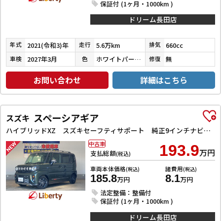
保証付 (1ヶ月・1000km )
ドリーム長田店
2021(令和3)年
5.6万km
660cc
年式
走行
排気
2027年3月
ホワイトパール３コートパール
無
車検
色
修復
お問い合わせ
詳細はこちら
スペーシアギア
スズキ
ハイブリッドXZ スズキセーフティサポート 純正9インチナビ TV Bluetooth対応 全方位カメラ 両側自動ドア ヘッドアップディスプレイ アダプティブクルーズコントロール ステアリングヒーター LEDヘッドライ
中古車
193.9
万円
支払総額
(税込)
車両本体価格
諸費用
(税込)
(税込)
185.8
8.1
万円
万円
法定整備：整備付
保証付 (1ヶ月・1000km )
ドリーム長田店