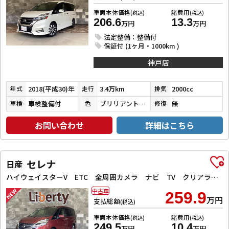
車両本体価格
諸費用
(税込)
(税込)
206.6
13.3
万円
万円
法定整備：整備付
保証付 (1ヶ月・1000km )
神戸店
2018(平成30)年
3.4万km
2000cc
年式
走行
排気
車検整備付
ブリリアントホワイトパール３コートパール
無
車検
色
修復
お問い合わせ
詳細はこちら
セレナ
日産
ハイウェイスターV ETC 全周囲カメラ ナビ TV クリアランスソナー オートクルーズコントロール 衝突被害軽減システム 両側電動スライドドア オートライト LEDヘッドランプ スマートキー
中古車
259.9
万円
支払総額
(税込)
車両本体価格
諸費用
(税込)
(税込)
249.5
10.4
万円
万円