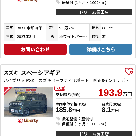
保証付 (1ヶ月・1000km )
ドリーム長田店
2021(令和3)年
5.6万km
660cc
年式
走行
排気
2027年3月
ホワイトパール３コートパール
無
車検
色
修復
お問い合わせ
詳細はこちら
スペーシアギア
スズキ
ハイブリッドXZ スズキセーフティサポート 純正9インチナビ TV Bluetooth対応 全方位カメラ 両側自動ドア ヘッドアップディスプレイ アダプティブクルーズコントロール ステアリングヒーター LEDヘッドライ
中古車
193.9
万円
支払総額
(税込)
車両本体価格
諸費用
(税込)
(税込)
185.8
8.1
万円
万円
法定整備：整備付
保証付 (1ヶ月・1000km )
ドリーム長田店