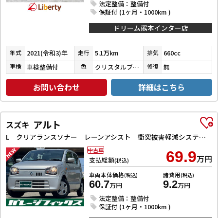
法定整備：整備付
保証付 (1ヶ月・1000km )
ドリーム熊本インター店
2021(令和3)年
5.1万km
660cc
年式
走行
排気
車検整備付
クリスタルブラックパール
無
車検
色
修復
お問い合わせ
詳細はこちら
アルト
スズキ
L クリアランスソナー レーンアシスト 衝突被害軽減システム オートライト キーレスエントリー アイドリングストップ 電動格納ミラー シートヒーター CVT 盗難防止システム ABS ESC CD
中古車
69.9
万円
支払総額
(税込)
車両本体価格
諸費用
(税込)
(税込)
60.7
9.2
万円
万円
法定整備：整備付
保証付 (1ヶ月・1000km )