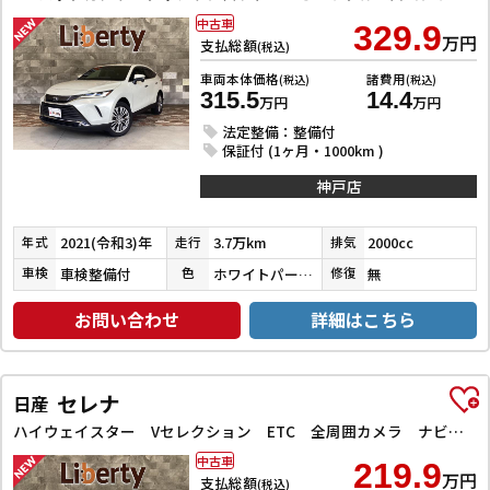
中古車
329.9
万円
支払総額
(税込)
車両本体価格
諸費用
(税込)
(税込)
315.5
14.4
万円
万円
法定整備：整備付
保証付 (1ヶ月・1000km )
神戸店
2021(令和3)年
3.7万km
2000cc
年式
走行
排気
車検整備付
ホワイトパールクリスタルシャイン
無
車検
色
修復
お問い合わせ
詳細はこちら
セレナ
日産
ハイウェイスター Vセレクション ETC 全周囲カメラ ナビ TV クリアランスソナー オートクルーズコントロール パークアシスト 衝突被害軽減システム 両側電動スライドドア オートライト LEDヘッドランプ
中古車
219.9
万円
支払総額
(税込)