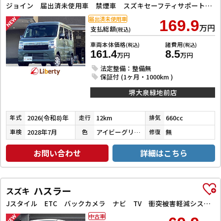
ジョイン 届出済未使用車 禁煙車 スズキセーフティサポート LEDヘッドライト 両側スライドドア スマートキー プッシュスタート 障害物センサー 運転席シートヒーター 電動格納ミラー
届出済未使用車
169.9
万円
支払総額
(税込)
車両本体価格
諸費用
(税込)
(税込)
161.4
8.5
万円
万円
法定整備：整備無
保証付 (1ヶ月・1000km )
堺大泉緑地前店
2026(令和8)年
12km
660cc
年式
走行
排気
2028年7月
アイビーグリーンメタリック
無
車検
色
修復
お問い合わせ
詳細はこちら
ハスラー
スズキ
Jスタイル ETC バックカメラ ナビ TV 衝突被害軽減システム オートライト スマートキー アイドリングストップ 電動格納ミラー シートヒーター ベンチシート CVT ESC CD DVD再生
中古車