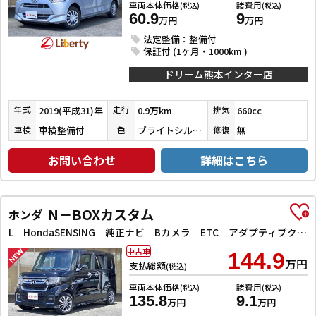
車両本体価格
諸費用
(税込)
(税込)
60.9
9
万円
万円
法定整備：整備付
保証付 (1ヶ月・1000km )
ドリーム熊本インター店
2019(平成31)年
0.9万km
660cc
年式
走行
排気
車検整備付
ブライトシルバーメタリック
無
車検
色
修復
お問い合わせ
詳細はこちら
N－BOXカスタム
ホンダ
L HondaSENSING 純正ナビ Bカメラ ETC アダプティブクルーズコントロール 左パワースライドドア 前席シートヒーター LEDヘッドライト フォグライト スマートキー プッシュスタート
中古車
144.9
万円
支払総額
(税込)
車両本体価格
諸費用
(税込)
(税込)
135.8
9.1
万円
万円