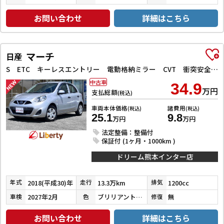
お問い合わせ
詳細はこちら
マーチ
日産
S ETC キーレスエントリー 電動格納ミラー CVT 衝突安全ボディ ABS ESC エアコン パワーステアリング パワーウィンドウ
中古車
34.9
万円
支払総額
(税込)
車両本体価格
諸費用
(税込)
(税込)
25.1
9.8
万円
万円
法定整備：整備付
保証付 (1ヶ月・1000km )
ドリーム熊本インター店
2018(平成30)年
13.3万km
1200cc
年式
走行
排気
2027年2月
ブリリアントシルバー
無
車検
色
修復
お問い合わせ
詳細はこちら