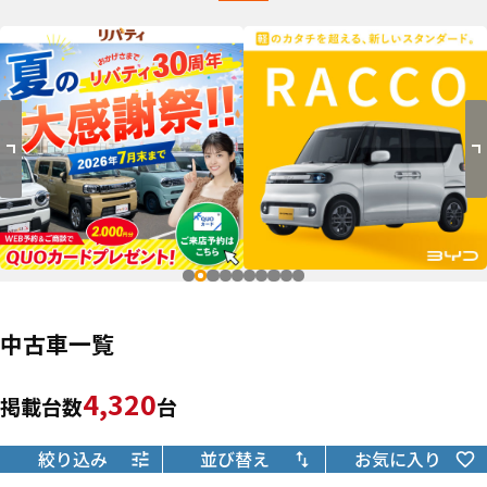
中古車一覧
4,320
掲載台数
台
絞り込み
並び替え
お気に入り