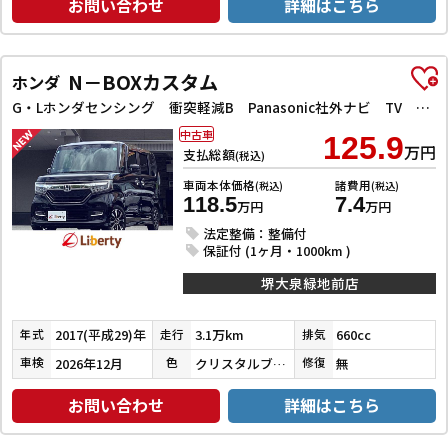
お問い合わせ
詳細はこちら
N－BOXカスタム
ホンダ
G・Lホンダセンシング 衝突軽減B Panasonic社外ナビ TV Bカメラ ビルドインETC アダプティブクルーズコントロール 左パワースライドドア LEDヘッドライト フォグライト スマートキー プッシュスタート
中古車
125.9
万円
支払総額
(税込)
車両本体価格
諸費用
(税込)
(税込)
118.5
7.4
万円
万円
法定整備：整備付
保証付 (1ヶ月・1000km )
堺大泉緑地前店
2017(平成29)年
3.1万km
660cc
年式
走行
排気
2026年12月
クリスタルブラックパール
無
車検
色
修復
お問い合わせ
詳細はこちら