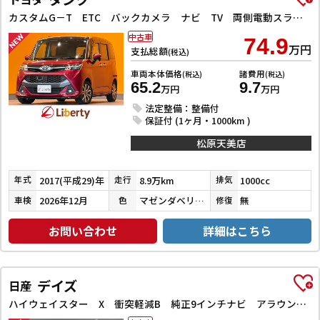
カスタムG－T ETC バックカメラ ナビ TV 両側電動スライドドア クリアランスソナー オートクルーズコントロール 衝突被害軽減システム アルミホイール LEDヘッドランプ スマートキー
中古車
74.9
万円
支払総額
(税込)
車両本体価格
諸費用
(税込)
(税込)
65.2
9.7
万円
万円
法定整備：整備付
保証付 (1ヶ月・1000km )
松原天美店
2017(平成29)年
8.9万km
1000cc
年式
走行
排気
2026年12月
マゼンダベリーマイカメタリック／ブラックマイカメタリック
無
車検
色
修復
お問い合わせ
詳細はこちら
デイズ
日産
ハイウェイスター X 衝突軽減B 純正9インチナビ アラウンドビューモニター ETC LEDヘッドライト フォグライト スマートキー プッシュスタート アイドリングストップ 革巻きステアリング オートエアコン