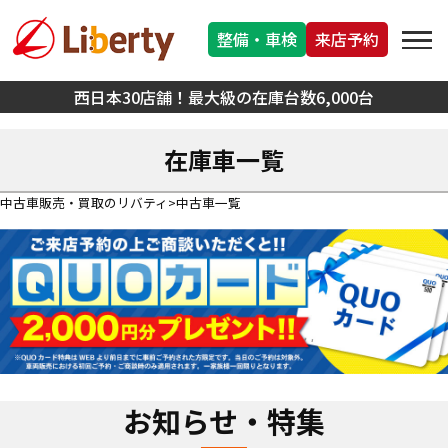
整備・車検
来店予約
西日本30店舗！最大級の在庫台数6,000台
在庫車一覧
中古車販売・買取のリバティ
中古車一覧
お知らせ・特集