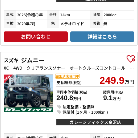
2026(令和8)年
14km
2000cc
年式
走行
排気
2029年7月
メテオロイドグレーメタリック
無
車検
色
修復
お問い合わせ
詳細はこちら
ジムニー
スズキ
XC 4WD クリアランスソナー オートクルーズコントロール レーンアシスト 衝突被害軽減システム オートライト LEDヘッドランプ ヘッドライトウォッシャー スマートキー アイドリングストップ
届出済未使用車
249.9
万円
支払総額
(税込)
車両本体価格
諸費用
(税込)
(税込)
240.8
9.1
万円
万円
法定整備：整備無
保証付 (1ヶ月・1000km )
ガレージフィックス金沢店
2026(令和8)年
7km
660cc
年式
走行
排気