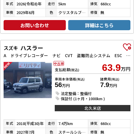
2026(令和8)年
5km
660cc
年式
走行
排気
2029年6月
クリスタルブラックパール
無
車検
色
修復
お問い合わせ
詳細はこちら
ハスラー
スズキ
A ドライブレコーダー ナビ CVT 盗難防止システム ESC CD ミュージックプレイヤー接続可 Bluetooth エアコン パワーステアリング
中古車
63.9
万円
支払総額
(税込)
車両本体価格
諸費用
(税込)
(税込)
56
7.9
万円
万円
法定整備：整備付
保証付 (1ヶ月・1000km )
北久米店
2018(平成30)年
7.4万km
660cc
年式
走行
排気
2027年7月
スチールシルバーメタリック
無
車検
色
修復