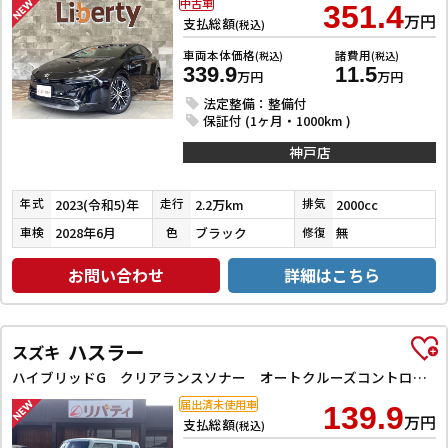
中古車
351.4
万円
支払総額
(税込)
車両本体価格
諸費用
(税込)
(税込)
339.9
11.5
万円
万円
法定整備：整備付
保証付 (1ヶ月・1000km )
神戸店
2023(令和5)年
2.2万km
2000cc
年式
走行
排気
2028年6月
ブラック
無
車検
色
修復
お問い合わせ
詳細はこちら
ハスラー
スズキ
ハイブリッドG クリアランスソナー オートクルーズコントロール レーンアシスト 衝突被害軽減システム オートライト スマートキー アイドリングストップ 電動格納ミラー シートヒーター CVT ESC エアコン
届出済未使用車
139.9
万円
支払総額
(税込)