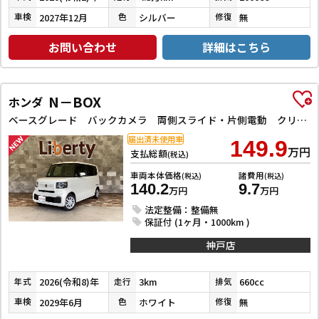
2027年12月
シルバー
無
車検
色
修復
お問い合わせ
詳細はこちら
N－BOX
ホンダ
ベースグレード バックカメラ 両側スライド・片側電動 クリアランスソナー オートライト スマートキー アイドリングストップ 電動格納ミラー シートヒーター ベンチシート CVT ABS ESC エアコン
届出済未使用車
149.9
万円
支払総額
(税込)
車両本体価格
諸費用
(税込)
(税込)
140.2
9.7
万円
万円
法定整備：整備無
保証付 (1ヶ月・1000km )
神戸店
2026(令和8)年
3km
660cc
年式
走行
排気
2029年6月
ホワイト
無
車検
色
修復