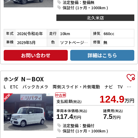
法定整備：整備無
保証付 (1ヶ月・1000km )
北久米店
2026(令和8)年
10km
660cc
年式
走行
排気
2029年5月
ソフトベージュメタリック
無
車検
色
修復
お問い合わせ
詳細はこちら
N－BOX
ホンダ
L ETC バックカメラ 両側スライド・片側電動 ナビ TV クリアランスソナー オートクルーズコントロール レーンアシスト 衝突被害軽減システム オートライト スマートキー アイドリングストップ
中古車
124.9
万円
支払総額
(税込)
車両本体価格
諸費用
(税込)
(税込)
117.4
7.5
万円
万円
法定整備：整備付
保証付 (1ヶ月・1000km )