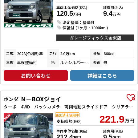
車両本体価格
諸費用
(税込)
(税込)
120.5
9.4
万円
万円
法定整備：整備付
保証付 (1ヶ月・1000km )
ガレージフィックス金沢店
2023(令和5)年
2.0万km
660cc
年式
走行
排気
車検整備付
ルナシルバーメタリック
無
車検
色
修復
お問い合わせ
詳細はこちら
N－BOXジョイ
ホンダ
ターボ 4WD バックカメラ 両側電動スライドドア クリアランスソナー オートクルーズコントロール レーンアシスト 衝突被害軽減システム オートライト LEDヘッドランプ スマートキー アイドリングストップ
届出済未使用車
221.9
万円
支払総額
(税込)
車両本体価格
諸費用
(税込)
(税込)
212.4
9.5
万円
万円