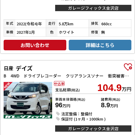
ガレージフィックス金沢店
2022(令和4)年
5.8万km
660cc
年式
走行
排気
2027年1月
ホワイト
無
車検
色
修復
お問い合わせ
詳細はこちら
デイズ
日産
B 4WD ドライブレコーダー クリアランスソナー 衝突被害軽減システム オートライト アイドリングストップ 電動格納ミラー シートヒーター ベンチシート CVT 盗難防止システム ABS ESC CD
中古車
104.9
万円
支払総額
(税込)
車両本体価格
諸費用
(税込)
(税込)
96
8.9
万円
万円
法定整備：整備付
保証付 (1ヶ月・1000km )
ガレージフィックス金沢店