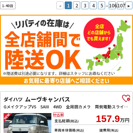
..
◂
1
2
3
4
5
106
107
▸
1-40台
ムーヴキャンバス
ダイハツ
GメイクアップVS SAIII 4WD 全周囲カメラ 両側電動スライドドア ナビ TV クリアランスソナー 衝突被害軽減システム オートマチックハイビーム オートライト LEDヘッドランプ スマートキー アイドリングストップ
中古車
157.9
万円
支払総額
(税込)
車両本体価格
諸費用
(税込)
(税込)