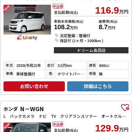
中古車
116.9
万円
支払総額
(税込)
車両本体価格
諸費用
(税込)
(税込)
108.2
8.7
万円
万円
法定整備：整備付
保証付 (1ヶ月・1000km )
ドリーム長田店
2020(令和2)年
3.5万km
660cc
年式
走行
排気
車検整備付
ホワイトパール３コートパール
無
車検
色
修復
お問い合わせ
詳細はこちら
N－WGN
ホンダ
L バックカメラ ナビ TV クリアランスソナー オートクルーズコントロール レーンアシスト 衝突被害軽減システム オートライト スマートキー アイドリングストップ 電動格納ミラー シートヒーター
中古車
129.9
万円
支払総額
(税込)