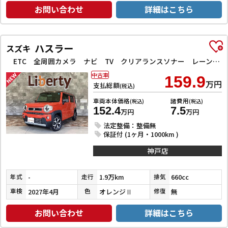
お問い合わせ
詳細はこちら
ハスラー
スズキ
ETC 全周囲カメラ ナビ TV クリアランスソナー レーンアシスト 衝突被害軽減システム オートライト スマートキー アイドリングストップ 電動格納ミラー シートヒーター CVT ESC CD
中古車
159.9
万円
支払総額
(税込)
車両本体価格
諸費用
(税込)
(税込)
152.4
7.5
万円
万円
法定整備：整備無
保証付 (1ヶ月・1000km )
神戸店
-
1.9万km
660cc
年式
走行
排気
2027年4月
オレンジⅡ
無
車検
色
修復
お問い合わせ
詳細はこちら