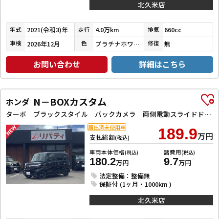
北久米店
2021(令和3)年
4.0万km
660cc
年式
走行
排気
2026年12月
プラチナホワイトパール
無
車検
色
修復
お問い合わせ
詳細はこちら
N－BOXカスタム
ホンダ
ターボ ブラックスタイル バックカメラ 両側電動スライドドア クリアランスソナー オートクルーズコントロール レーンアシスト オートライト スマートキー アイドリングストップ 電動格納ミラー シートヒーター CVT ESC
届出済未使用車
189.9
万円
支払総額
(税込)
車両本体価格
諸費用
(税込)
(税込)
180.2
9.7
万円
万円
法定整備：整備無
保証付 (1ヶ月・1000km )
北久米店