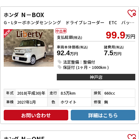
N－BOX
ホンダ
G・Lターボホンダセンシング ドライブレコーダー ETC バックカメラ 両側電動スライドドア ナビ TV クリアランスソナー レーンアシスト 衝突被害軽減システム オートライト スマートキー アイドリングストップ 電動格納ミラー
中古車
99.9
万円
支払総額
(税込)
車両本体価格
諸費用
(税込)
(税込)
92.4
7.5
万円
万円
法定整備：整備付
保証付 (1ヶ月・1000km )
神戸店
2018(平成30)年
8.5万km
660cc
年式
走行
排気
2027年1月
ホワイト
無
車検
色
修復
お問い合わせ
詳細はこちら
N－ONE
ホンダ