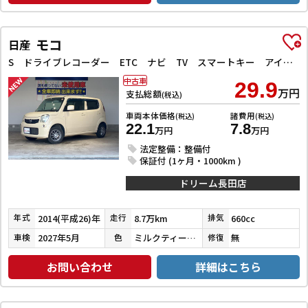
モコ
日産
S ドライブレコーダー ETC ナビ TV スマートキー アイドリングストップ ベンチシート CVT CD アルミホイール エアコン パワーウィンドウ
中古車
29.9
万円
支払総額
(税込)
車両本体価格
諸費用
(税込)
(税込)
22.1
7.8
万円
万円
法定整備：整備付
保証付 (1ヶ月・1000km )
ドリーム長田店
2014(平成26)年
8.7万km
660cc
年式
走行
排気
2027年5月
ミルクティーベージュメタリック
無
車検
色
修復
お問い合わせ
詳細はこちら