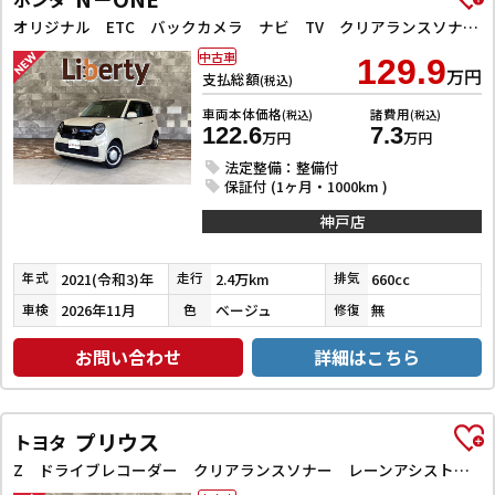
オリジナル ETC バックカメラ ナビ TV クリアランスソナー オートクルーズコントロール レーンアシスト 衝突被害軽減システム オートライト アイドリングストップ 電動格納ミラー CVT ESC USB
中古車
129.9
万円
支払総額
(税込)
車両本体価格
諸費用
(税込)
(税込)
122.6
7.3
万円
万円
法定整備：整備付
保証付 (1ヶ月・1000km )
神戸店
2021(令和3)年
2.4万km
660cc
年式
走行
排気
2026年11月
ベージュ
無
車検
色
修復
お問い合わせ
詳細はこちら
プリウス
トヨタ
Z ドライブレコーダー クリアランスソナー レーンアシスト オートクルーズコントロール パークアシスト 衝突被害軽減システム 全周囲カメラ ナビ TV アルミホイール オートマチックハイビーム