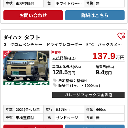
車検整備付
ホワイトパール３コートパール
無
車検
色
修復
お問い合わせ
詳細はこちら
タフト
ダイハツ
G クロムベンチャー ドライブレコーダー ETC バックカメラ ナビ TV クリアランスソナー 衝突被害軽減システム オートライト LEDヘッドランプ スマートキー アイドリングストップ 電動格納ミラー シートヒーター
中古車
137.9
万円
支払総額
(税込)
車両本体価格
諸費用
(税込)
(税込)
128.5
9.4
万円
万円
法定整備：整備付
保証付 (1ヶ月・1000km )
ガレージフィックス金沢店
2021(令和3)年
6.1万km
660cc
年式
走行
排気
車検整備付
サンドベージュメタリック
無
車検
色
修復