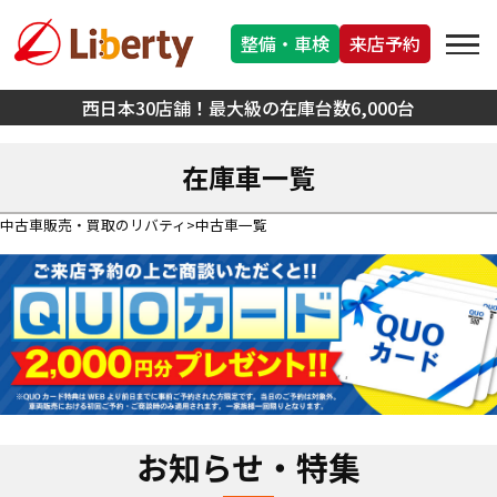
整備・車検
来店予約
西日本30店舗！最大級の在庫台数6,000台
在庫車一覧
中古車販売・買取のリバティ
中古車一覧
お知らせ・特集