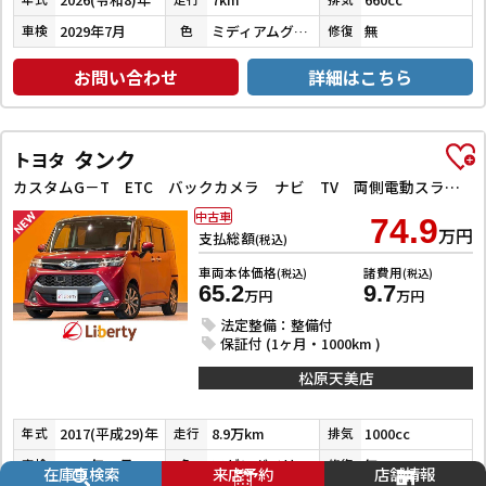
2029年7月
ミディアムグレー
無
車検
色
修復
お問い合わせ
詳細はこちら
タンク
トヨタ
カスタムG－T ETC バックカメラ ナビ TV 両側電動スライドドア クリアランスソナー オートクルーズコントロール 衝突被害軽減システム アルミホイール LEDヘッドランプ スマートキー
中古車
74.9
万円
支払総額
(税込)
車両本体価格
諸費用
(税込)
(税込)
65.2
9.7
万円
万円
法定整備：整備付
保証付 (1ヶ月・1000km )
松原天美店
2017(平成29)年
8.9万km
1000cc
年式
走行
排気
2026年12月
マゼンダベリーマイカメタリック／ブラックマイカメタリック
無
車検
色
修復
在庫車検索
来店予約
店舗情報