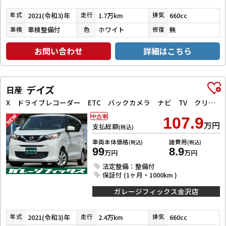
2021(令和3)年
1.7万km
660cc
年式
走行
排気
車検整備付
ホワイト
無
車検
色
修復
お問い合わせ
詳細はこちら
デイズ
日産
X ドライブレコーダー ETC バックカメラ ナビ TV クリアランスソナー 衝突被害軽減システム オートライト スマートキー アイドリングストップ 電動格納ミラー ベンチシート CVT 盗難防止システム
中古車
107.9
万円
支払総額
(税込)
車両本体価格
諸費用
(税込)
(税込)
99
8.9
万円
万円
法定整備：整備付
保証付 (1ヶ月・1000km )
ガレージフィックス金沢店
2021(令和3)年
2.4万km
660cc
年式
走行
排気