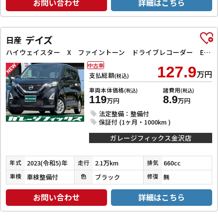
お問い合わせ
詳細はこちら
デイズ
日産
ハイウェイスター X ファイントーン ドライブレコーダー ETC 全周囲カメラ クリアランスソナー 衝突被害軽減システム オートライト LEDヘッドランプ スマートキー アイドリングストップ 電動格納ミラー ベンチシート CVT
中古車
127.9
万円
支払総額
(税込)
車両本体価格
諸費用
(税込)
(税込)
119
8.9
万円
万円
法定整備：整備付
保証付 (1ヶ月・1000km )
ガレージフィックス金沢店
2023(令和5)年
2.1万km
660cc
年式
走行
排気
車検整備付
ブラック
無
車検
色
修復
お問い合わせ
詳細はこちら