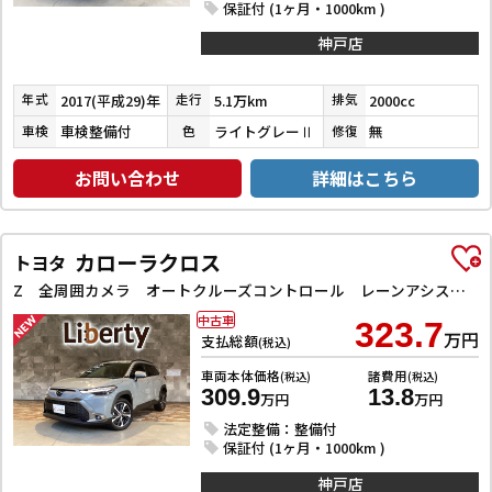
保証付 (1ヶ月・1000km )
神戸店
2017(平成29)年
5.1万km
2000cc
年式
走行
排気
車検整備付
ライトグレーⅡ
無
車検
色
修復
お問い合わせ
詳細はこちら
カローラクロス
トヨタ
Z 全周囲カメラ オートクルーズコントロール レーンアシスト パワーシート 衝突被害軽減システム ナビ TV オートマチックハイビーム オートライト LEDヘッドランプ ヘッドライトウォッシャー
中古車
323.7
万円
支払総額
(税込)
車両本体価格
諸費用
(税込)
(税込)
309.9
13.8
万円
万円
法定整備：整備付
保証付 (1ヶ月・1000km )
神戸店