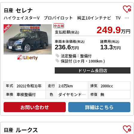
セレナ
日産
ハイウェイスターV プロパイロット 純正10インチナビ TV Bluetooth対応 アラウンドビューモニター 両側自動ドア 電子パーキング クルーズコントロール LEDヘッドライト 革巻きステアリング スマートキー
中古車
249.9
万円
支払総額
(税込)
車両本体価格
諸費用
(税込)
(税込)
236.6
13.3
万円
万円
法定整備：整備付
保証付 (1ヶ月・1000km )
ドリーム長田店
2021(令和3)年
2.0万km
2000cc
年式
走行
排気
車検整備付
ダイヤモンドブラックパール
無
車検
色
修復
お問い合わせ
詳細はこちら
ルークス
日産