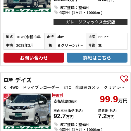
法定整備：整備付
保証付 (1ヶ月・1000km )
ガレージフィックス金沢店
2026(令和8)年
4km
660cc
年式
走行
排気
2029年2月
Ｂグリーンパール／ＣブラックＰ
無
車検
色
修復
お問い合わせ
詳細はこちら
デイズ
日産
X 4WD ドライブレコーダー ETC 全周囲カメラ クリアランスソナー 衝突被害軽減システム オートライト スマートキー アイドリングストップ 電動格納ミラー シートヒーター ベンチシート CVT
中古車
99.9
万円
支払総額
(税込)
車両本体価格
諸費用
(税込)
(税込)
92.7
7.2
万円
万円
法定整備：整備付
保証付 (1ヶ月・1000km )