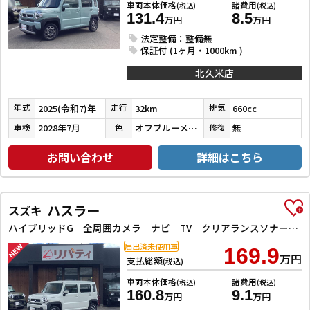
車両本体価格
諸費用
(税込)
(税込)
131.4
8.5
万円
万円
法定整備：整備無
保証付 (1ヶ月・1000km )
北久米店
2025(令和7)年
32km
660cc
年式
走行
排気
2028年7月
オフブルーメタリック
無
車検
色
修復
お問い合わせ
詳細はこちら
ハスラー
スズキ
ハイブリッドG 全周囲カメラ ナビ TV クリアランスソナー オートクルーズコントロール レーンアシスト 衝突被害軽減システム オートライト スマートキー アイドリングストップ 電動格納ミラー シートヒーター CVT
届出済未使用車
169.9
万円
支払総額
(税込)
車両本体価格
諸費用
(税込)
(税込)
160.8
9.1
万円
万円