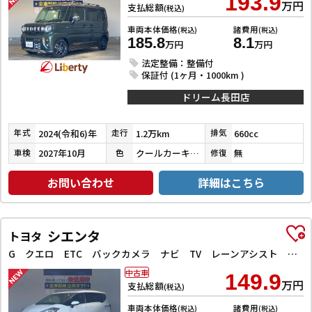
193.9
万円
支払総額
(税込)
車両本体価格
諸費用
(税込)
(税込)
185.8
8.1
万円
万円
法定整備：整備付
保証付 (1ヶ月・1000km )
ドリーム長田店
2024(令和6)年
1.2万km
660cc
年式
走行
排気
2027年10月
クールカーキパールメタリック／ガンメタリック
無
車検
色
修復
お問い合わせ
詳細はこちら
シエンタ
トヨタ
G クエロ ETC バックカメラ ナビ TV レーンアシスト 衝突被害軽減システム 両側電動スライドドア オートマチックハイビーム オートライト LEDヘッドランプ スマートキー アイドリングストップ
中古車
149.9
万円
支払総額
(税込)
車両本体価格
諸費用
(税込)
(税込)