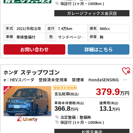
保証付 (1ヶ月・1000km )
ガレージフィックス金沢店
2021(令和3)年
7.4万km
660cc
年式
走行
排気
車検整備付
サンドベージュメタリック
無
車検
色
修復
お問い合わせ
詳細はこちら
ステップワゴン
ホンダ
e：HEVスパーダ 登録済未使用車 禁煙車 HondaSENSING 両側自動ドア アダプティブクルーズコントロール 電子パーキング パワーバックドア アダプティブクルーズコントロール ブラインドスポットモニター
登録済未使用車
379.9
万円
支払総額
(税込)
車両本体価格
諸費用
(税込)
(税込)
366.8
13.1
万円
万円
法定整備：整備無
保証付 (1ヶ月・1000km )
松原天美店