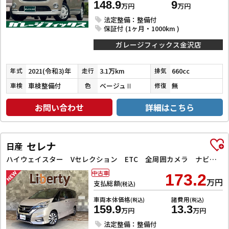
148.9
9
万円
万円
法定整備：整備付
保証付 (1ヶ月・1000km )
ガレージフィックス金沢店
2021(令和3)年
3.1万km
660cc
年式
走行
排気
車検整備付
ベージュⅡ
無
車検
色
修復
お問い合わせ
詳細はこちら
セレナ
日産
ハイウェイスター Vセレクション ETC 全周囲カメラ ナビ TV クリアランスソナー オートクルーズコントロール パークアシスト 衝突被害軽減システム 両側電動スライドドア オートライト LEDヘッドランプ スマートキー
中古車
173.2
万円
支払総額
(税込)
車両本体価格
諸費用
(税込)
(税込)
159.9
13.3
万円
万円
法定整備：整備付