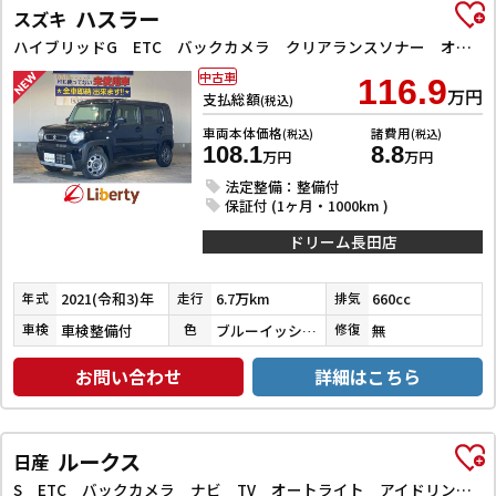
ハスラー
スズキ
ハイブリッドG ETC バックカメラ クリアランスソナー オートライト スマートキー アイドリングストップ 電動格納ミラー シートヒーター CVT ESC CD Bluetooth エアコン パワーウィンドウ
中古車
116.9
万円
支払総額
(税込)
車両本体価格
諸費用
(税込)
(税込)
108.1
8.8
万円
万円
法定整備：整備付
保証付 (1ヶ月・1000km )
ドリーム長田店
2021(令和3)年
6.7万km
660cc
年式
走行
排気
車検整備付
ブルーイッシュブラックパール３
無
車検
色
修復
お問い合わせ
詳細はこちら
ルークス
日産
S ETC バックカメラ ナビ TV オートライト アイドリングストップ 電動格納ミラー ベンチシート CVT ABS ESC CD Bluetooth エアコン パワーステアリング パワーウィンドウ