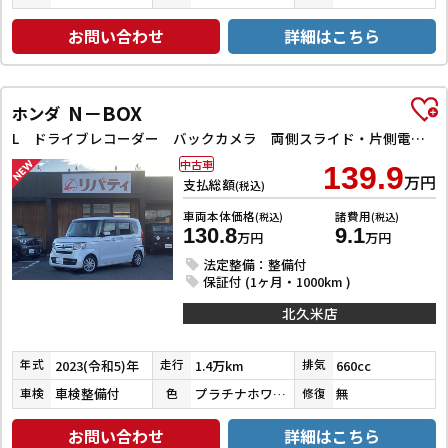
お問い合わせ
詳細はこちら
N－BOX
ホンダ
L ドライブレコーダー バックカメラ 両側スライド・片側電動 ナビ クリアランスソナー レーンアシスト 衝突被害軽減システム オートライト スマートキー アイドリングストップ 電動格納ミラー
中古車
139.9
万円
支払総額
(税込)
車両本体価格
諸費用
(税込)
(税込)
130.8
9.1
万円
万円
法定整備：整備付
保証付 (1ヶ月・1000km )
北久米店
2023(令和5)年
1.4万km
660cc
年式
走行
排気
車検整備付
プラチナホワイトパール
無
車検
色
修復
お問い合わせ
詳細はこちら