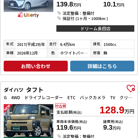
139.8
10.1
万円
万円
法定整備：整備付
保証付 (1ヶ月・1000km )
ドリーム長田店
2017(平成29)年
6.4万km
1500cc
年式
走行
排気
2026年12月
ホワイトパールクリスタルシャイン
無
車検
色
修復
お問い合わせ
詳細はこちら
タフト
ダイハツ
G 4WD ドライブレコーダー ETC バックカメラ TV クリアランスソナー レーンアシスト 衝突被害軽減システム オートライト LEDヘッドランプ ヘッドライトウォッシャー スマートキー
中古車
128.9
万円
支払総額
(税込)
車両本体価格
諸費用
(税込)
(税込)
119.6
9.3
万円
万円
法定整備：整備付