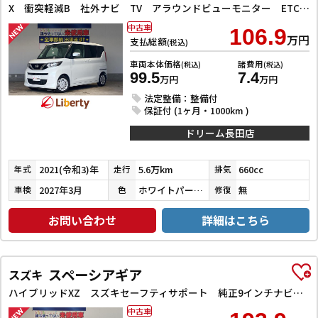
X 衝突軽減B 社外ナビ TV アラウンドビューモニター ETC 左パワースライドドア スマートキー プッシュスタート アイドリングストップ ステアリングスイッチ タッチパネルオートエアコン
中古車
106.9
万円
支払総額
(税込)
車両本体価格
諸費用
(税込)
(税込)
99.5
7.4
万円
万円
法定整備：整備付
保証付 (1ヶ月・1000km )
ドリーム長田店
2021(令和3)年
5.6万km
660cc
年式
走行
排気
2027年3月
ホワイトパール３コートパール
無
車検
色
修復
お問い合わせ
詳細はこちら
スペーシアギア
スズキ
ハイブリッドXZ スズキセーフティサポート 純正9インチナビ TV Bluetooth対応 全方位カメラ 両側自動ドア ヘッドアップディスプレイ アダプティブクルーズコントロール ステアリングヒーター LEDヘッドライ
中古車