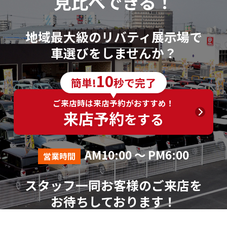
見比べできる！
地域最大級のリバティ展示場で
車選びをしませんか？
10
簡単!
秒で完了
ご来店時は来店予約がおすすめ！
来店予約
をする
AM10:00 ～ PM6:00
営業時間
スタッフ一同お客様のご来店を
お待ちしております！