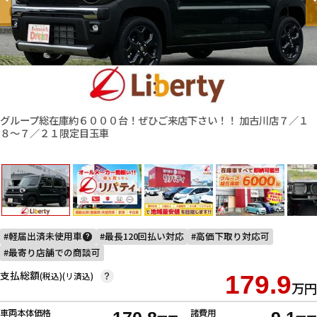
グループ総在庫約６０００台！ぜひご来店下さい！！ 加古川店７／１
８〜７／２１限定目玉車
軽届出済未使用車
最長120回払い対応
高価下取り対応可
?
最寄り店舗での商談可
支払総額
(税込)(リ済込)
179.9
?
万円
車両本体価格
諸費用