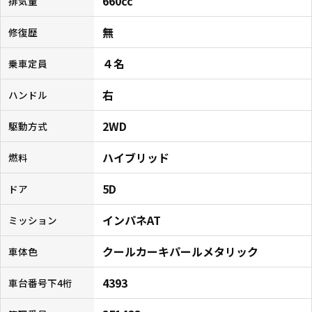
660cc
排気量
無
修復歴
４名
乗車定員
右
ハンドル
2WD
駆動方式
ハイブリッド
燃料
5D
ドア
インパネAT
ミッション
クールカーキパールメタリック
車体色
4393
車台番号下4桁