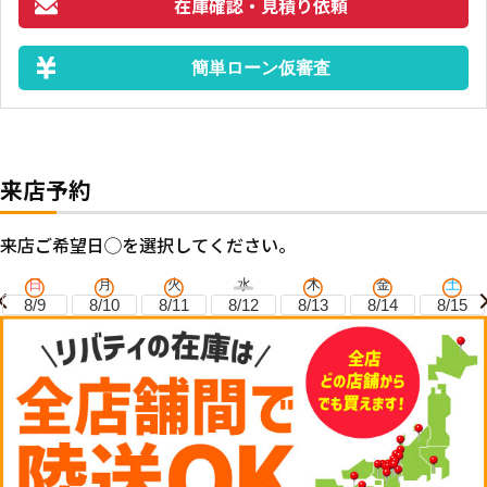
在庫確認・見積り依頼
簡単ローン仮審査
来店予約
来店ご希望日◯を選択してください。
日
月
火
水
木
金
土
8/9
8/10
8/11
8/12
8/13
8/14
8/15