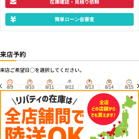
在庫確認・見積り依頼
簡単ローン仮審査
来店予約
来店ご希望日◯を選択してください。
日
月
火
水
木
金
土
8/9
8/10
8/11
8/12
8/13
8/14
8/15