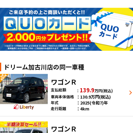
ドリーム加古川店の同一車種
ワゴンＲ
139.9
支払総額
万円
(税込)
130.9
万円
(税込)
車両本体価格
2025(令和7)年
年式
4km
走行距離
ワゴンＲ