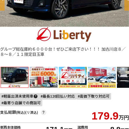
グループ総在庫約６０００台！ぜひご来店下さい！！！ 加古川店８／
８〜８／１１限定目玉車
軽届出済未使用車
最長120回払い対応
高価下取り対応可
?
最寄り店舗での商談可
支払総額
(税込)(リ済込)
179.9
?
万円
車両本体価格
諸費用