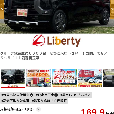
グループ総在庫約６０００台！ぜひご来店下さい！！ 加古川店８／
５〜８／１１限定目玉車
軽届出済未使用車
限定目玉車
最長120回払い対応
?
?
高価下取り対応可
最寄り店舗での商談可
支払総額
(税込)(リ済込)
169.9
?
万円