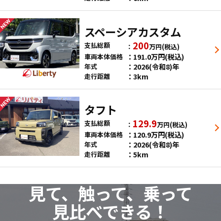
スペーシアカスタム
200
支払総額
万円
(税込)
191.0
万円
(税込)
車両本体価格
2026(令和8)年
年式
3km
走行距離
タフト
129.9
支払総額
万円
(税込)
120.9
万円
(税込)
車両本体価格
2026(令和8)年
年式
5km
走行距離
見て、触って、乗って
見比べできる！