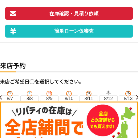
在庫確認・見積り依頼
簡単ローン仮審査
来店予約
来店ご希望日◯を選択してください。
金
土
日
月
火
水
木
8/7
8/8
8/9
8/10
8/11
8/12
8/13