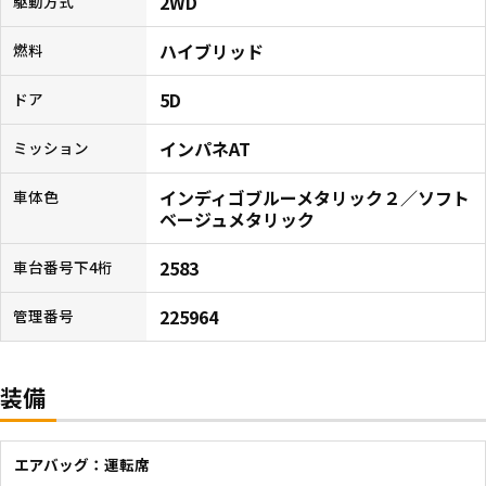
2WD
駆動方式
ハイブリッド
燃料
5D
ドア
インパネAT
ミッション
インディゴブルーメタリック２／ソフト
車体色
ベージュメタリック
2583
車台番号下4桁
225964
管理番号
装備
エアバッグ：運転席