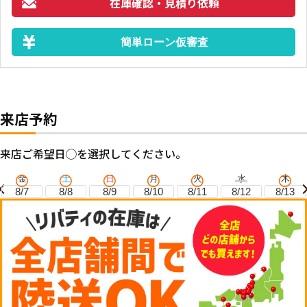
在庫確認・見積り依頼
簡単ローン仮審査
来店予約
来店ご希望日◯を選択してください。
金
土
日
月
火
水
木
8/7
8/8
8/9
8/10
8/11
8/12
8/13