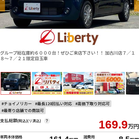
グループ総在庫約６０００台！ぜひご来店下さい！！ 加古川店７／１
８〜７／２１限定目玉車
チョイノリカー
最長120回払い対応
高価下取り対応可
最寄り店舗での商談可
支払総額
(税込)(リ済込)
169.9
?
万円
車両本体価格
諸費用