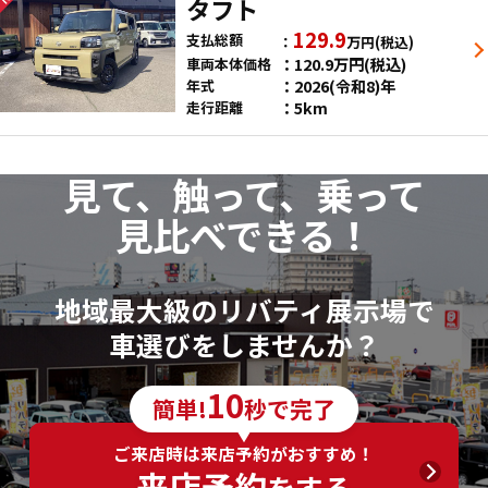
タフト
129.9
支払総額
万円
(税込)
120.9
万円
(税込)
車両本体価格
2026(令和8)年
年式
5km
走行距離
見て、触って、乗って
見比べできる！
地域最大級のリバティ展示場で
車選びをしませんか？
10
簡単!
秒で完了
ご来店時は来店予約がおすすめ！
来店予約
をする