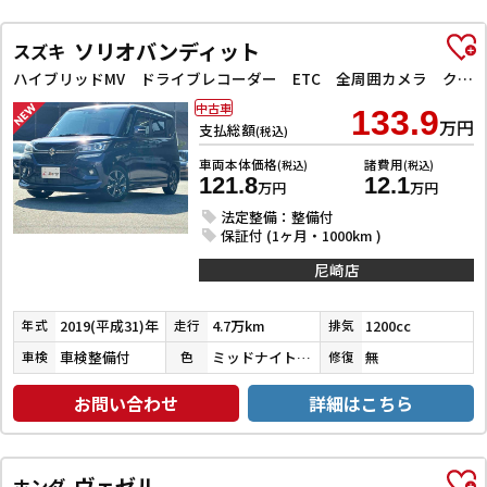
ソリオバンディット
スズキ
ハイブリッドMV ドライブレコーダー ETC 全周囲カメラ クリアランスソナー オートクルーズコントロール レーンアシスト 衝突被害軽減システム 両側スライド・片側電動 LEDヘッドランプ スマートキー
中古車
133.9
万円
支払総額
(税込)
車両本体価格
諸費用
(税込)
(税込)
121.8
12.1
万円
万円
法定整備：整備付
保証付 (1ヶ月・1000km )
尼崎店
2019(平成31)年
4.7万km
1200cc
年式
走行
排気
車検整備付
ミッドナイトバイオレットメタリック
無
車検
色
修復
お問い合わせ
詳細はこちら
ヴェゼル
ホンダ