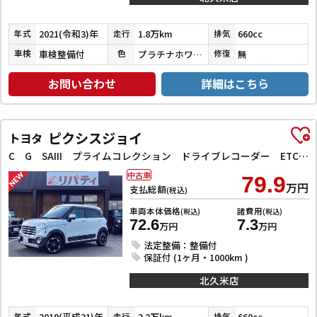
2021(令和3)年
1.8万km
660cc
年式
走行
排気
車検整備付
プラチナホワイトパール
無
車検
色
修復
お問い合わせ
詳細はこちら
ピクシスジョイ
トヨタ
C G SAIII プライムコレクション ドライブレコーダー ETC バックカメラ ナビ TV クリアランスソナー 衝突被害軽減システム オートマチックハイビーム オートライト スマートキー アイドリングストップ 電動格納ミラー
中古車
79.9
万円
支払総額
(税込)
車両本体価格
諸費用
(税込)
(税込)
72.6
7.3
万円
万円
法定整備：整備付
保証付 (1ヶ月・1000km )
北久米店
2019(平成31)年
3.2万km
660cc
年式
走行
排気