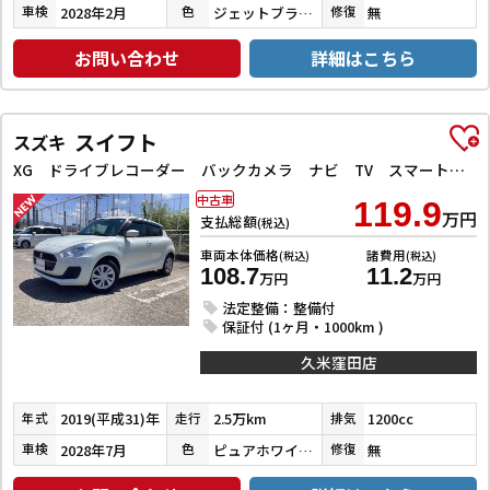
2028年2月
ジェットブラックマイカ
無
車検
色
修復
お問い合わせ
詳細はこちら
スイフト
スズキ
XG ドライブレコーダー バックカメラ ナビ TV スマートキー 電動格納ミラー シートヒーター CVT 盗難防止システム 衝突安全ボディ ABS ESC CD Bluetooth エアコン
中古車
119.9
万円
支払総額
(税込)
車両本体価格
諸費用
(税込)
(税込)
108.7
11.2
万円
万円
法定整備：整備付
保証付 (1ヶ月・1000km )
久米窪田店
2019(平成31)年
2.5万km
1200cc
年式
走行
排気
2028年7月
ピュアホワイトパール
無
車検
色
修復