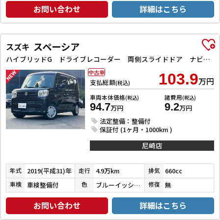
お問い合わせ
詳細はこちら
スペーシア
スズキ
ハイブリッドG ドライブレコーダー 両側スライドドア ナビ TV オートライト スマートキー アイドリングストップ 電動格納ミラー ベンチシート CVT ABS ESC CD エアコン パワーウィンドウ
中古車
103.9
万円
支払総額
(税込)
車両本体価格
諸費用
(税込)
(税込)
94.7
9.2
万円
万円
法定整備：整備付
保証付 (1ヶ月・1000km )
尼崎店
2019(平成31)年
4.9万km
660cc
年式
走行
排気
車検整備付
ブルーイッシュブラックパール３
無
車検
色
修復
お問い合わせ
詳細はこちら