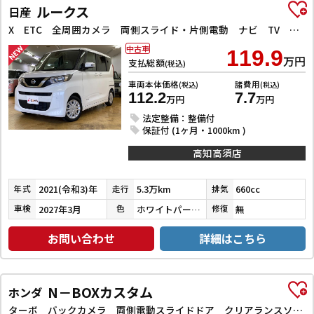
ルークス
日産
X ETC 全周囲カメラ 両側スライド・片側電動 ナビ TV クリアランスソナー 衝突被害軽減システム オートライト スマートキー アイドリングストップ 電動格納ミラー ベンチシート CVT
中古車
119.9
万円
支払総額
(税込)
車両本体価格
諸費用
(税込)
(税込)
112.2
7.7
万円
万円
法定整備：整備付
保証付 (1ヶ月・1000km )
高知高須店
2021(令和3)年
5.3万km
660cc
年式
走行
排気
2027年3月
ホワイトパール３コートパール
無
車検
色
修復
お問い合わせ
詳細はこちら
N－BOXカスタム
ホンダ
ターボ バックカメラ 両側電動スライドドア クリアランスソナー オートクルーズコントロール レーンアシスト 衝突被害軽減システム オートライト LEDヘッドランプ スマートキー アイドリングストップ