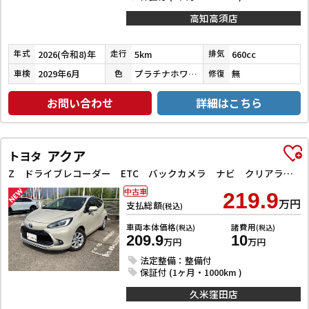
高知高須店
2026(令和8)年
5km
660cc
年式
走行
排気
2029年6月
プラチナホワイトパール
無
車検
色
修復
お問い合わせ
詳細はこちら
アクア
トヨタ
Z ドライブレコーダー ETC バックカメラ ナビ クリアランスソナー オートクルーズコントロール レーンアシスト 衝突被害軽減システム アルミホイール LEDヘッドランプ スマートキー 電動格納ミラー
中古車
219.9
万円
支払総額
(税込)
車両本体価格
諸費用
(税込)
(税込)
209.9
10
万円
万円
法定整備：整備付
保証付 (1ヶ月・1000km )
久米窪田店