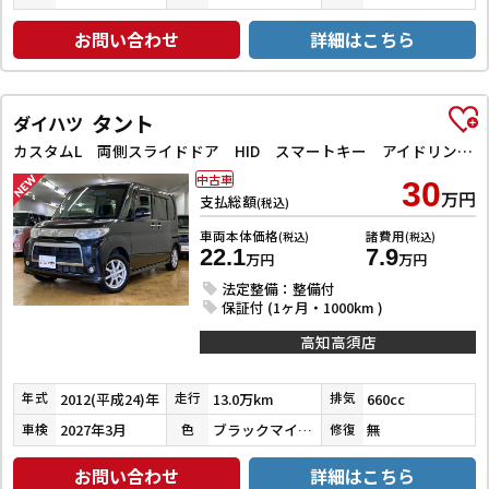
お問い合わせ
詳細はこちら
タント
ダイハツ
カスタムL 両側スライドドア HID スマートキー アイドリングストップ 電動格納ミラー ベンチシート CVT 盗難防止システム ABS アルミホイール 衝突安全ボディ エアコン パワーステアリング
中古車
30
万円
支払総額
(税込)
車両本体価格
諸費用
(税込)
(税込)
22.1
7.9
万円
万円
法定整備：整備付
保証付 (1ヶ月・1000km )
高知高須店
2012(平成24)年
13.0万km
660cc
年式
走行
排気
2027年3月
ブラックマイカメタリック
無
車検
色
修復
お問い合わせ
詳細はこちら