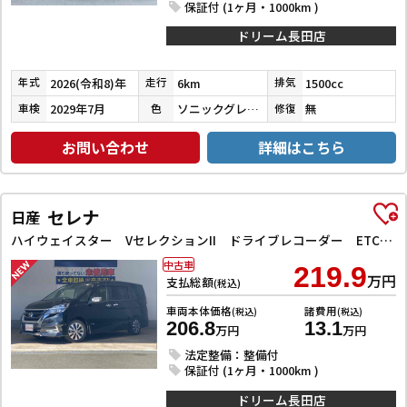
保証付 (1ヶ月・1000km )
ドリーム長田店
2026(令和8)年
6km
1500cc
年式
走行
排気
2029年7月
ソニックグレーパール
無
車検
色
修復
お問い合わせ
詳細はこちら
セレナ
日産
ハイウェイスター VセレクションII ドライブレコーダー ETC 全周囲カメラ ナビ TV クリアランスソナー オートクルーズコントロール パークアシスト 衝突被害軽減システム 両側電動スライドドア オートライト LEDヘッドランプ
中古車
219.9
万円
支払総額
(税込)
車両本体価格
諸費用
(税込)
(税込)
206.8
13.1
万円
万円
法定整備：整備付
保証付 (1ヶ月・1000km )
ドリーム長田店