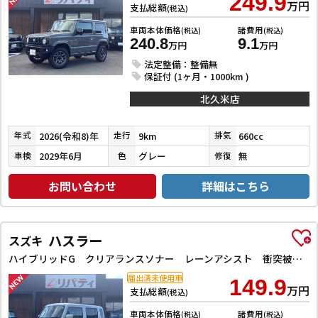
249.9
万円
支払総額
(税込)
車両本体価格
諸費用
(税込)
(税込)
240.8
9.1
万円
万円
法定整備：整備無
保証付 (1ヶ月・1000km )
北久米店
2026(令和8)年
9km
660cc
年式
走行
排気
2029年6月
グレー
無
車検
色
修復
お問い合わせ
詳細はこちら
ハスラー
スズキ
ハイブリッドG クリアランスソナー レーンアシスト 衝突被害軽減システム オートライト スマートキー アイドリングストップ 電動格納ミラー シートヒーター CVT ESC エアコン パワーウィンドウ
届出済未使用車
149.9
万円
支払総額
(税込)
車両本体価格
諸費用
(税込)
(税込)