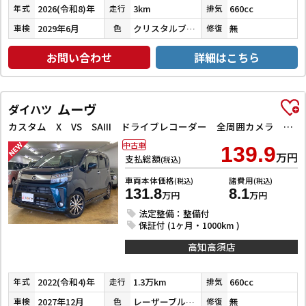
2026(令和8)年
3km
660cc
年式
走行
排気
2029年6月
クリスタルブラックパール
無
車検
色
修復
お問い合わせ
詳細はこちら
ムーヴ
ダイハツ
カスタム X VS SAIII ドライブレコーダー 全周囲カメラ ナビ TV クリアランスソナー 衝突被害軽減システム オートマチックハイビーム オートライト LEDヘッドランプ スマートキー アイドリングストップ 電動格納ミラー
中古車
139.9
万円
支払総額
(税込)
車両本体価格
諸費用
(税込)
(税込)
131.8
8.1
万円
万円
法定整備：整備付
保証付 (1ヶ月・1000km )
高知高須店
2022(令和4)年
1.3万km
660cc
年式
走行
排気
2027年12月
レーザーブルークリスタルシャイン
無
車検
色
修復