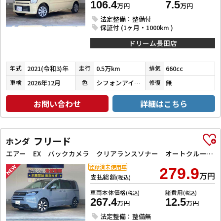
106.4
7.5
万円
万円
法定整備：整備付
保証付 (1ヶ月・1000km )
ドリーム長田店
2021(令和3)年
0.5万km
660cc
年式
走行
排気
2026年12月
シフォンアイボリーメタリック
無
車検
色
修復
お問い合わせ
詳細はこちら
フリード
ホンダ
エアー EX バックカメラ クリアランスソナー オートクルーズコントロール レーンアシスト 衝突被害軽減システム 両側電動スライドドア オートライト LEDヘッドランプ スマートキー 電動格納ミラー シートヒーター
登録済未使用車
279.9
万円
支払総額
(税込)
車両本体価格
諸費用
(税込)
(税込)
267.4
12.5
万円
万円
法定整備：整備無