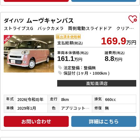
ムーヴキャンバス
ダイハツ
ストライプスG バックカメラ 両側電動スライドドア クリアランスソナー 衝突被害軽減システム オートライト LEDヘッドランプ スマートキー アイドリングストップ 電動格納ミラー シートヒーター ベンチシート CVT
届出済未使用車
169.9
万円
支払総額
(税込)
車両本体価格
諸費用
(税込)
(税込)
161.1
8.8
万円
万円
法定整備：整備無
保証付 (1ヶ月・1000km )
高知高須店
2026(令和8)年
8km
660cc
年式
走行
排気
2029年1月
アプリコットピンクメタリック／シャイニングホワイトパール
無
車検
色
修復
お問い合わせ
詳細はこちら