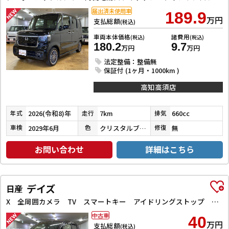
届出済未使用車
189.9
万円
支払総額
(税込)
車両本体価格
諸費用
(税込)
(税込)
180.2
9.7
万円
万円
法定整備：整備無
保証付 (1ヶ月・1000km )
高知高須店
2026(令和8)年
7km
660cc
年式
走行
排気
2029年6月
クリスタルブラックパール
無
車検
色
修復
お問い合わせ
詳細はこちら
デイズ
日産
X 全周囲カメラ TV スマートキー アイドリングストップ 電動格納ミラー ベンチシート CVT 盗難防止システム ABS ミュージックプレイヤー接続可 衝突安全ボディ エアコン パワーステアリング
中古車
40
万円
支払総額
(税込)