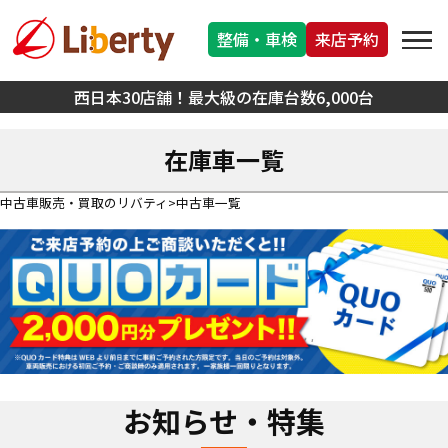
整備・車検
来店予約
西日本30店舗！最大級の在庫台数6,000台
在庫車一覧
中古車販売・買取のリバティ
中古車一覧
お知らせ・特集