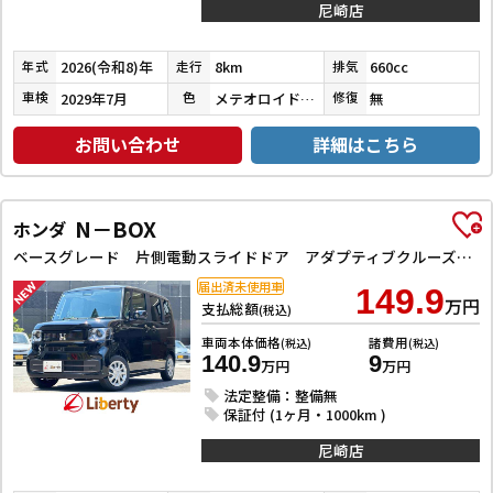
尼崎店
2026(令和8)年
8km
660cc
年式
走行
排気
2029年7月
メテオロイドグレーメタリック
無
車検
色
修復
お問い合わせ
詳細はこちら
N－BOX
ホンダ
ベースグレード 片側電動スライドドア アダプティブクルーズコントロール LEDヘッドライト クリアランスソナー スマートキー アイドリングストップ CVT ESC チップアップシート エアコン パワーウィンドウ
届出済未使用車
149.9
万円
支払総額
(税込)
車両本体価格
諸費用
(税込)
(税込)
140.9
9
万円
万円
法定整備：整備無
保証付 (1ヶ月・1000km )
尼崎店