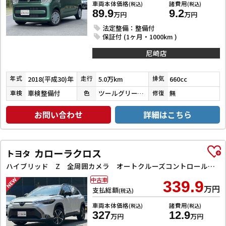
車両本体価格
諸費用
(税込)
(税込)
89.9
9.2
万円
万円
法定整備：整備付
保証付 (1ヶ月・1000km )
尼崎店
2018(平成30)年
5.0万km
660cc
年式
走行
排気
車検整備付
ツールグリーンパールメタリック
無
車検
色
修復
お問い合わせ
詳細はこちら
カローラクロス
トヨタ
ハイブリッド Z 全周囲カメラ オートクルーズコントロール レーンアシスト パワーシート 衝突被害軽減システム ナビ TV オートライト LEDヘッドランプ ヘッドライトウォッシャー 電動リアゲート アルミホイール
中古車
339.9
万円
支払総額
(税込)
車両本体価格
諸費用
(税込)
(税込)
327
12.9
万円
万円