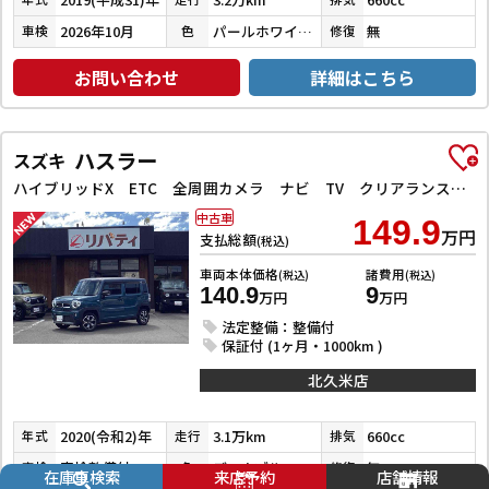
2026年10月
パールホワイトⅢ
無
車検
色
修復
お問い合わせ
詳細はこちら
ハスラー
スズキ
ハイブリッドX ETC 全周囲カメラ ナビ TV クリアランスソナー レーンアシスト 衝突被害軽減システム オートライト スマートキー アイドリングストップ 電動格納ミラー シートヒーター 後席モニター CVT
中古車
149.9
万円
支払総額
(税込)
車両本体価格
諸費用
(税込)
(税込)
140.9
9
万円
万円
法定整備：整備付
保証付 (1ヶ月・1000km )
北久米店
2020(令和2)年
3.1万km
660cc
年式
走行
排気
車検整備付
デニムブルーメタリック／ミネラルグレーメタリック
無
車検
色
修復
在庫車検索
来店予約
店舗情報