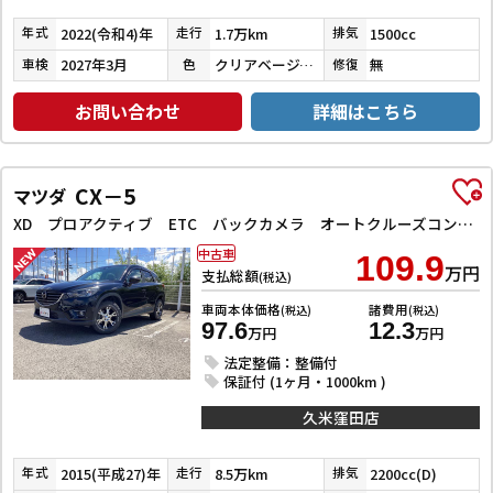
2022(令和4)年
1.7万km
1500cc
年式
走行
排気
2027年3月
クリアベージュメタリック
無
車検
色
修復
お問い合わせ
詳細はこちら
CX－5
マツダ
XD プロアクティブ ETC バックカメラ オートクルーズコントロール レーンアシスト 衝突被害軽減システム ナビ オートライト LEDヘッドランプ アルミホイール スマートキー アイドリングストップ 電動格納ミラー AT
中古車
109.9
万円
支払総額
(税込)
車両本体価格
諸費用
(税込)
(税込)
97.6
12.3
万円
万円
法定整備：整備付
保証付 (1ヶ月・1000km )
久米窪田店
2015(平成27)年
8.5万km
2200cc(D)
年式
走行
排気