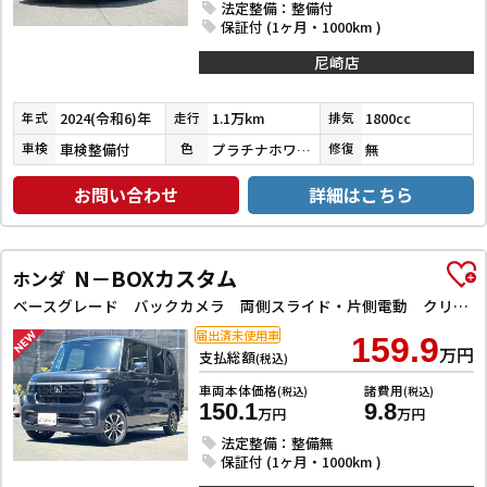
法定整備：整備付
保証付 (1ヶ月・1000km )
尼崎店
2024(令和6)年
1.1万km
1800cc
年式
走行
排気
車検整備付
プラチナホワイトパールマイカ／アティチュードブラックマイカ
無
車検
色
修復
お問い合わせ
詳細はこちら
N－BOXカスタム
ホンダ
ベースグレード バックカメラ 両側スライド・片側電動 クリアランスソナー レーンアシスト オートライト スマートキー 電動格納ミラー CVT ESC USB チップアップシート アルミホイール エアコン
届出済未使用車
159.9
万円
支払総額
(税込)
車両本体価格
諸費用
(税込)
(税込)
150.1
9.8
万円
万円
法定整備：整備無
保証付 (1ヶ月・1000km )