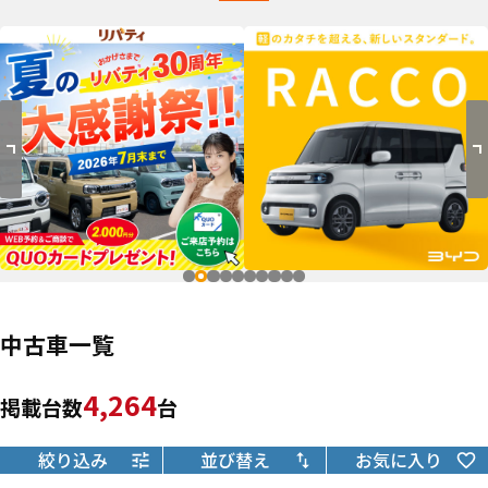
中古車一覧
4,264
掲載台数
台
絞り込み
並び替え
お気に入り