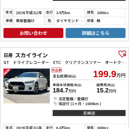
2019(平成31)年
3.9万km
2000cc
年式
走行
排気
車検整備付
ダイヤモンドブラックパール
無
車検
色
修復
お問い合わせ
詳細はこちら
スカイライン
日産
GT ドライブレコーダー ETC クリアランスソナー オートクルーズコントロール 衝突被害軽減システム 全周囲カメラ ナビ TV アルミホイール オートライト LEDヘッドランプ サンルーフ AT
中古車
199.9
万円
支払総額
(税込)
車両本体価格
諸費用
(税込)
(税込)
184.7
15.2
万円
万円
法定整備：整備付
保証付 (1ヶ月・1000km )
尼崎店
2019(平成31)年
6.4万km
3000cc
年式
走行
排気