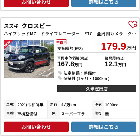
お問い合わせ
詳細はこちら
クロスビー
スズキ
ハイブリッドMZ ドライブレコーダー ETC 全周囲カメラ クリアランスソナー オートクルーズコントロール レーンアシスト 衝突被害軽減システム ナビ TV オートライト LEDヘッドランプ アルミホイール
中古車
179.9
万円
支払総額
(税込)
車両本体価格
諸費用
(税込)
(税込)
167.8
12.1
万円
万円
法定整備：整備付
保証付 (1ヶ月・1000km )
久米窪田店
2021(令和3)年
4.8万km
1000cc
年式
走行
排気
車検整備付
スーパーブラックＰ／ピュアホワイトＰ／バーニングレッドパール
無
車検
色
修復
お問い合わせ
詳細はこちら