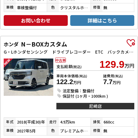
車検整備付
クリスタルホワイトパール３コートパール
無
車検
色
修復
お問い合わせ
詳細はこちら
N－BOXカスタム
ホンダ
G・Lホンダセンシング ドライブレコーダー ETC バックカメラ 両側スライド・片側電動 ナビ TV クリアランスソナー オートクルーズコントロール レーンアシスト 衝突被害軽減システム オートライト スマートキー
中古車
129.9
万円
支払総額
(税込)
車両本体価格
諸費用
(税込)
(税込)
122.2
7.7
万円
万円
法定整備：整備付
保証付 (1ヶ月・1000km )
尼崎店
2018(平成30)年
4.9万km
660cc
年式
走行
排気
2027年5月
プレミアムホワイトパールⅡ
無
車検
色
修復