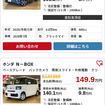
法定整備：整備付
保証付 (1ヶ月・1000km )
高知高須店
2025(令和7)年
0.8万km
660cc
年式
走行
排気
2028年7月
ブラックマイカメタリック
無
車検
色
修復
お問い合わせ
詳細はこちら
N－BOX
ホンダ
ベースグレード バックカメラ 両側スライド・片側電動 クリアランスソナー オートクルーズコントロール レーンアシスト 衝突被害軽減システム オートライト LEDヘッドランプ スマートキー アイドリングストップ
届出済未使用車
149.9
万円
支払総額
(税込)
車両本体価格
諸費用
(税込)
(税込)
140.1
9.8
万円
万円
法定整備：整備無
保証付 (1ヶ月・1000km )