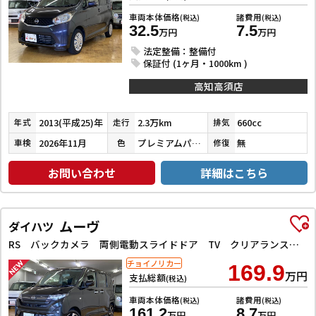
車両本体価格
諸費用
(税込)
(税込)
32.5
7.5
万円
万円
法定整備：整備付
保証付 (1ヶ月・1000km )
高知高須店
2013(平成25)年
2.3万km
660cc
年式
走行
排気
2026年11月
プレミアムパープルパール
無
車検
色
修復
お問い合わせ
詳細はこちら
ムーヴ
ダイハツ
RS バックカメラ 両側電動スライドドア TV クリアランスソナー オートクルーズコントロール 衝突被害軽減システム オートライト LEDヘッドランプ スマートキー アイドリングストップ 電動格納ミラー
チョイノリカー
169.9
万円
支払総額
(税込)
車両本体価格
諸費用
(税込)
(税込)
161.2
8.7
万円
万円