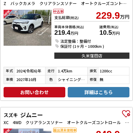
Z バックカメラ クリアランスソナー オートクルーズコントロール レーンアシスト 衝突被害軽減システム TV LEDヘッドランプ アルミホイール スマートキー アイドリングストップ 電動格納ミラー
中古車
229.9
万円
支払総額
(税込)
車両本体価格
諸費用
(税込)
(税込)
219.4
10.5
万円
万円
法定整備：整備付
保証付 (1ヶ月・1000km )
久米窪田店
2024(令和6)年
1.4万km
1200cc
年式
走行
排気
2027年10月
シャイニングホワイトパール／ブラックマイカメタリック
無
車検
色
修復
お問い合わせ
詳細はこちら
ジムニー
スズキ
XC 4WD クリアランスソナー オートクルーズコントロール レーンアシスト 衝突被害軽減システム オートライト ヘッドライトウォッシャー スマートキー アイドリングストップ 電動格納ミラー シートヒーター
届出済未使用車