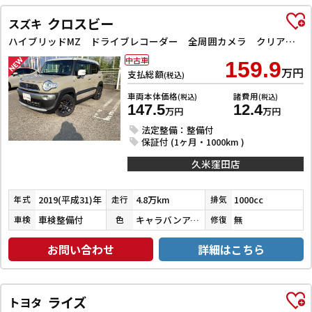
クロスビー
スズキ
ハイブリッドMZ ドライブレコーダー 全周囲カメラ クリアランスソナー オートクルーズコントロール 衝突被害軽減システム ナビ TV LEDヘッドランプ アルミホイール スマートキー 電動格納ミラー シートヒーター
中古車
159.9
万円
支払総額
(税込)
車両本体価格
諸費用
(税込)
(税込)
147.5
12.4
万円
万円
法定整備：整備付
保証付 (1ヶ月・1000km )
久米窪田店
2019(平成31)年
4.8万km
1000cc
年式
走行
排気
車検整備付
キャラバンアイボリーパールメタリック／ピュアホワイトパール
無
車検
色
修復
お問い合わせ
詳細はこちら
ライズ
トヨタ