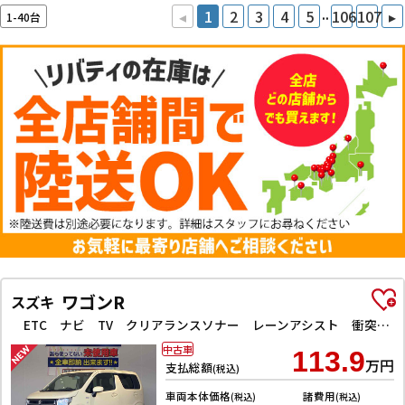
..
◂
1
2
3
4
5
106
107
▸
1-40台
ワゴンR
スズキ
ETC ナビ TV クリアランスソナー レーンアシスト 衝突被害軽減システム オートライト スマートキー アイドリングストップ 電動格納ミラー シートヒーター ベンチシート CVT ESC CD
中古車
113.9
万円
支払総額
(税込)
車両本体価格
諸費用
(税込)
(税込)