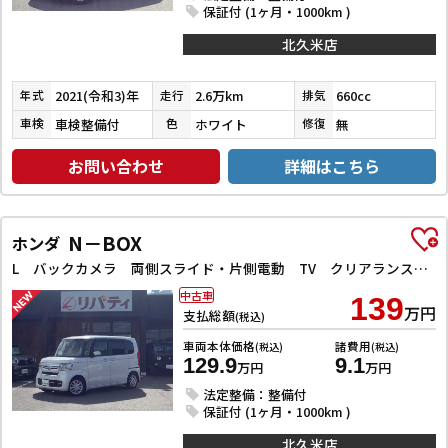
保証付 (1ヶ月・1000km )
北久米店
2021(令和3)年
2.6万km
660cc
年式
走行
排気
車検整備付
ホワイト
無
車検
色
修復
お問い合わせ
詳細はこちら
N－BOX
ホンダ
L バックカメラ 両側スライド・片側電動 TV クリアランスソナー オートクルーズコントロール レーンアシスト 衝突被害軽減システム オートライト スマートキー アイドリングストップ 電動格納ミラー
中古車
139
万円
支払総額
(税込)
車両本体価格
諸費用
(税込)
(税込)
129.9
9.1
万円
万円
法定整備：整備付
保証付 (1ヶ月・1000km )
北久米店