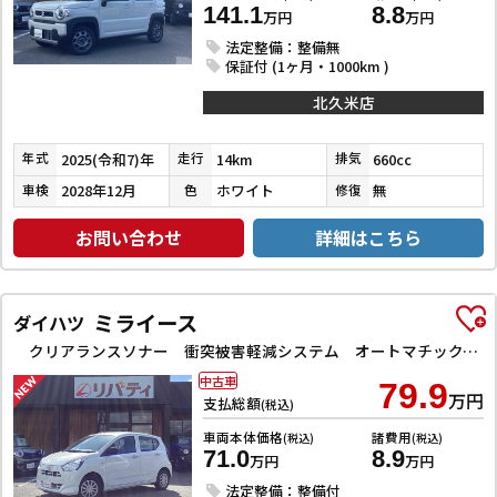
141.1
8.8
万円
万円
法定整備：整備無
保証付 (1ヶ月・1000km )
北久米店
2025(令和7)年
14km
660cc
年式
走行
排気
2028年12月
ホワイト
無
車検
色
修復
お問い合わせ
詳細はこちら
ミライース
ダイハツ
クリアランスソナー 衝突被害軽減システム オートマチックハイビーム オートライト アイドリングストップ CVT ESC CD ミュージックプレイヤー接続可 エアコン パワーステアリング
中古車
79.9
万円
支払総額
(税込)
車両本体価格
諸費用
(税込)
(税込)
71.0
8.9
万円
万円
法定整備：整備付