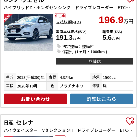
ハイブリッドZ・ホンダセンシング ドライブレコーダー ETC バックカメラ オートクルーズコントロール レーンアシスト 衝突被害軽減システム ナビ TV オートライト LEDヘッドランプ アルミホイール スマートキー 電動格納ミラー
中古車
196.9
万円
支払総額
(税込)
車両本体価格
諸費用
(税込)
(税込)
191.3
5.6
万円
万円
法定整備：整備付
保証付 (1ヶ月・1000km )
尼崎店
2018(平成30)年
4.3万km
1500cc
年式
走行
排気
2026年10月
プラチナホワイトパール
無
車検
色
修復
お問い合わせ
詳細はこちら
セレナ
日産
ハイウェイスター VセレクションII ドライブレコーダー ETC バックカメラ サイドカメラ ナビ TV クリアランスソナー オートクルーズコントロール パークアシスト 衝突被害軽減システム 両側電動スライドドア オートライト