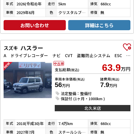
2026(令和8)年
5km
660cc
年式
走行
排気
2029年6月
クリスタルブラックパール
無
車検
色
修復
お問い合わせ
詳細はこちら
ハスラー
スズキ
A ドライブレコーダー ナビ CVT 盗難防止システム ESC CD ミュージックプレイヤー接続可 Bluetooth エアコン パワーステアリング
中古車
63.9
万円
支払総額
(税込)
車両本体価格
諸費用
(税込)
(税込)
56
7.9
万円
万円
法定整備：整備付
保証付 (1ヶ月・1000km )
北久米店
2018(平成30)年
7.4万km
660cc
年式
走行
排気
2027年7月
スチールシルバーメタリック
無
車検
色
修復