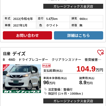
ガレージフィックス金沢店
2022(令和4)年
5.8万km
660cc
年式
走行
排気
2027年1月
ホワイト
無
車検
色
修復
お問い合わせ
詳細はこちら
デイズ
日産
B 4WD ドライブレコーダー クリアランスソナー 衝突被害軽減システム オートライト アイドリングストップ 電動格納ミラー シートヒーター ベンチシート CVT 盗難防止システム ABS ESC CD
中古車
104.9
万円
支払総額
(税込)
車両本体価格
諸費用
(税込)
(税込)
96
8.9
万円
万円
法定整備：整備付
保証付 (1ヶ月・1000km )
ガレージフィックス金沢店