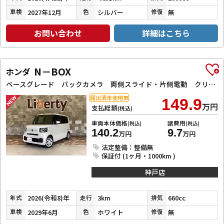
2027年12月
シルバー
無
車検
色
修復
お問い合わせ
詳細はこちら
N－BOX
ホンダ
ベースグレード バックカメラ 両側スライド・片側電動 クリアランスソナー オートライト スマートキー アイドリングストップ 電動格納ミラー シートヒーター ベンチシート CVT ABS ESC エアコン
届出済未使用車
149.9
万円
支払総額
(税込)
車両本体価格
諸費用
(税込)
(税込)
140.2
9.7
万円
万円
法定整備：整備無
保証付 (1ヶ月・1000km )
神戸店
2026(令和8)年
3km
660cc
年式
走行
排気
2029年6月
ホワイト
無
車検
色
修復