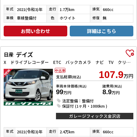
2021(令和3)年
1.7万km
660cc
年式
走行
排気
車検整備付
ホワイト
無
車検
色
修復
お問い合わせ
詳細はこちら
デイズ
日産
X ドライブレコーダー ETC バックカメラ ナビ TV クリアランスソナー 衝突被害軽減システム オートライト スマートキー アイドリングストップ 電動格納ミラー ベンチシート CVT 盗難防止システム
中古車
107.9
万円
支払総額
(税込)
車両本体価格
諸費用
(税込)
(税込)
99
8.9
万円
万円
法定整備：整備付
保証付 (1ヶ月・1000km )
ガレージフィックス金沢店
2021(令和3)年
2.4万km
660cc
年式
走行
排気