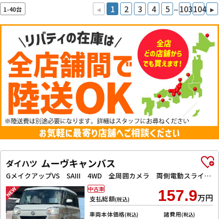
..
◂
1
2
3
4
5
103
104
▸
1-40台
ムーヴキャンバス
ダイハツ
GメイクアップVS SAIII 4WD 全周囲カメラ 両側電動スライドドア ナビ TV クリアランスソナー 衝突被害軽減システム オートマチックハイビーム オートライト LEDヘッドランプ スマートキー アイドリングストップ
中古車
157.9
万円
支払総額
(税込)
車両本体価格
諸費用
(税込)
(税込)