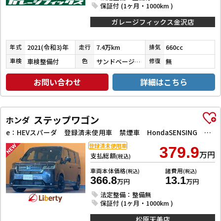
保証付 (1ヶ月・1000km )
ガレージフィックス金沢店
2021(令和3)年
7.4万km
660cc
年式
走行
排気
車検整備付
サンドベージュメタリック
無
車検
色
修復
お問い合わせ
詳細はこちら
ステップワゴン
ホンダ
e：HEVスパーダ 登録済未使用車 禁煙車 HondaSENSING 両側自動ドア アダプティブクルーズコントロール 電子パーキング パワーバックドア アダプティブクルーズコントロール ブラインドスポットモニター
登録済未使用車
379.9
万円
支払総額
(税込)
車両本体価格
諸費用
(税込)
(税込)
366.8
13.1
万円
万円
法定整備：整備無
保証付 (1ヶ月・1000km )
松原天美店