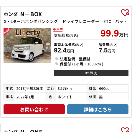
N－BOX
ホンダ
G・Lターボホンダセンシング ドライブレコーダー ETC バックカメラ 両側電動スライドドア ナビ TV クリアランスソナー レーンアシスト 衝突被害軽減システム オートライト スマートキー アイドリングストップ 電動格納ミラー
中古車
99.9
万円
支払総額
(税込)
車両本体価格
諸費用
(税込)
(税込)
92.4
7.5
万円
万円
法定整備：整備付
保証付 (1ヶ月・1000km )
神戸店
2018(平成30)年
8.5万km
660cc
年式
走行
排気
2027年1月
ホワイト
無
車検
色
修復
お問い合わせ
詳細はこちら
N－ONE
ホンダ