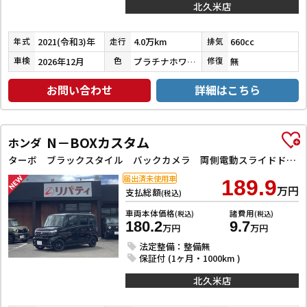
北久米店
2021(令和3)年
4.0万km
660cc
年式
走行
排気
2026年12月
プラチナホワイトパール
無
車検
色
修復
お問い合わせ
詳細はこちら
N－BOXカスタム
ホンダ
ターボ ブラックスタイル バックカメラ 両側電動スライドドア クリアランスソナー オートクルーズコントロール レーンアシスト オートライト スマートキー アイドリングストップ 電動格納ミラー シートヒーター CVT ESC
届出済未使用車
189.9
万円
支払総額
(税込)
車両本体価格
諸費用
(税込)
(税込)
180.2
9.7
万円
万円
法定整備：整備無
保証付 (1ヶ月・1000km )
北久米店