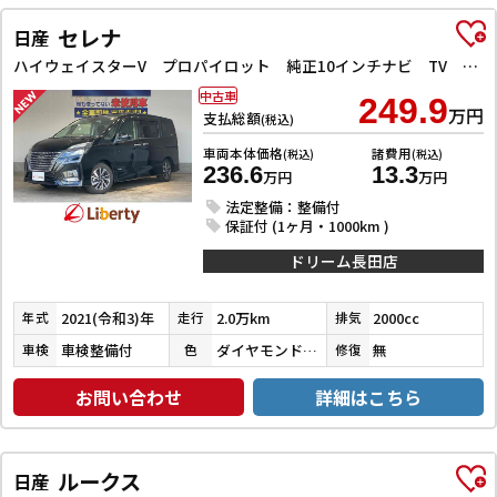
セレナ
日産
ハイウェイスターV プロパイロット 純正10インチナビ TV Bluetooth対応 アラウンドビューモニター 両側自動ドア 電子パーキング クルーズコントロール LEDヘッドライト 革巻きステアリング スマートキー
中古車
249.9
万円
支払総額
(税込)
車両本体価格
諸費用
(税込)
(税込)
236.6
13.3
万円
万円
法定整備：整備付
保証付 (1ヶ月・1000km )
ドリーム長田店
2021(令和3)年
2.0万km
2000cc
年式
走行
排気
車検整備付
ダイヤモンドブラックパール
無
車検
色
修復
お問い合わせ
詳細はこちら
ルークス
日産