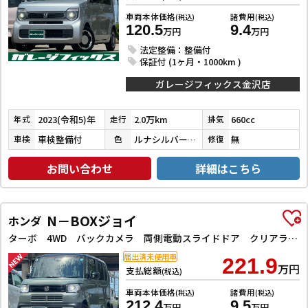
車両本体価格
諸費用
(税込)
(税込)
120.5
9.4
万円
万円
法定整備：整備付
保証付 (1ヶ月・1000km )
ガレージフィックス金沢店
2023(令和5)年
2.0万km
660cc
年式
走行
排気
車検整備付
ルナシルバーメタリック
無
車検
色
修復
お問い合わせ
詳細はこちら
N－BOXジョイ
ホンダ
ターボ 4WD バックカメラ 両側電動スライドドア クリアランスソナー オートクルーズコントロール レーンアシスト 衝突被害軽減システム オートライト LEDヘッドランプ スマートキー アイドリングストップ
届出済未使用車
221.9
万円
支払総額
(税込)
車両本体価格
諸費用
(税込)
(税込)
212.4
9.5
万円
万円