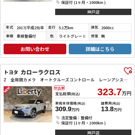
保証付 (1ヶ月・1000km )
神戸店
2017(平成29)年
5.1万km
2000cc
年式
走行
排気
車検整備付
ライトグレーⅡ
無
車検
色
修復
お問い合わせ
詳細はこちら
カローラクロス
トヨタ
Z 全周囲カメラ オートクルーズコントロール レーンアシスト パワーシート 衝突被害軽減システム ナビ TV オートマチックハイビーム オートライト LEDヘッドランプ ヘッドライトウォッシャー
中古車
323.7
万円
支払総額
(税込)
車両本体価格
諸費用
(税込)
(税込)
309.9
13.8
万円
万円
法定整備：整備付
保証付 (1ヶ月・1000km )
神戸店