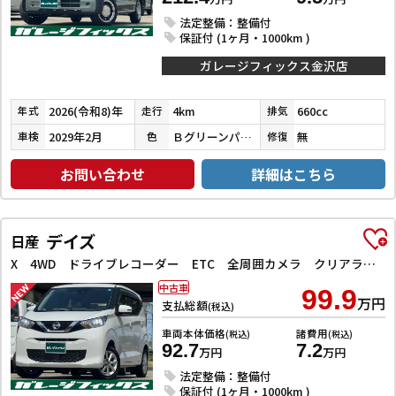
法定整備：整備付
保証付 (1ヶ月・1000km )
ガレージフィックス金沢店
2026(令和8)年
4km
660cc
年式
走行
排気
2029年2月
Ｂグリーンパール／ＣブラックＰ
無
車検
色
修復
お問い合わせ
詳細はこちら
デイズ
日産
X 4WD ドライブレコーダー ETC 全周囲カメラ クリアランスソナー 衝突被害軽減システム オートライト スマートキー アイドリングストップ 電動格納ミラー シートヒーター ベンチシート CVT
中古車
99.9
万円
支払総額
(税込)
車両本体価格
諸費用
(税込)
(税込)
92.7
7.2
万円
万円
法定整備：整備付
保証付 (1ヶ月・1000km )