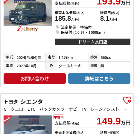
193.9
万円
支払総額
(税込)
車両本体価格
諸費用
(税込)
(税込)
185.8
8.1
万円
万円
法定整備：整備付
保証付 (1ヶ月・1000km )
ドリーム長田店
2024(令和6)年
1.2万km
660cc
年式
走行
排気
2027年10月
クールカーキパールメタリック／ガンメタリック
無
車検
色
修復
お問い合わせ
詳細はこちら
シエンタ
トヨタ
G クエロ ETC バックカメラ ナビ TV レーンアシスト 衝突被害軽減システム 両側電動スライドドア オートマチックハイビーム オートライト LEDヘッドランプ スマートキー アイドリングストップ
中古車
149.9
万円
支払総額
(税込)
車両本体価格
諸費用
(税込)
(税込)