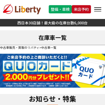
整備・車検
来店予約
西日本30店舗！最大級の在庫台数6,000台
在庫車一覧
中古車販売・買取のリバティ
中古車一覧
お知らせ・特集