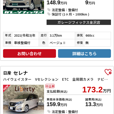
148.9
9
万円
万円
法定整備：整備付
保証付 (1ヶ月・1000km )
ガレージフィックス金沢店
2021(令和3)年
3.1万km
660cc
年式
走行
排気
車検整備付
ベージュⅡ
無
車検
色
修復
お問い合わせ
詳細はこちら
セレナ
日産
ハイウェイスター Vセレクション ETC 全周囲カメラ ナビ TV クリアランスソナー オートクルーズコントロール パークアシスト 衝突被害軽減システム 両側電動スライドドア オートライト LEDヘッドランプ スマートキー
中古車
173.2
万円
支払総額
(税込)
車両本体価格
諸費用
(税込)
(税込)
159.9
13.3
万円
万円
法定整備：整備付