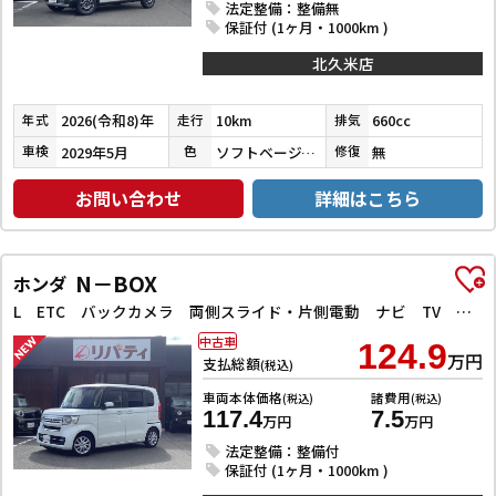
法定整備：整備無
保証付 (1ヶ月・1000km )
北久米店
2026(令和8)年
10km
660cc
年式
走行
排気
2029年5月
ソフトベージュメタリック
無
車検
色
修復
お問い合わせ
詳細はこちら
N－BOX
ホンダ
L ETC バックカメラ 両側スライド・片側電動 ナビ TV クリアランスソナー オートクルーズコントロール レーンアシスト 衝突被害軽減システム オートライト スマートキー アイドリングストップ
中古車
124.9
万円
支払総額
(税込)
車両本体価格
諸費用
(税込)
(税込)
117.4
7.5
万円
万円
法定整備：整備付
保証付 (1ヶ月・1000km )