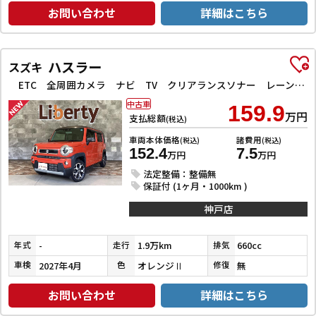
お問い合わせ
詳細はこちら
ハスラー
スズキ
ETC 全周囲カメラ ナビ TV クリアランスソナー レーンアシスト 衝突被害軽減システム オートライト スマートキー アイドリングストップ 電動格納ミラー シートヒーター CVT ESC CD
中古車
159.9
万円
支払総額
(税込)
車両本体価格
諸費用
(税込)
(税込)
152.4
7.5
万円
万円
法定整備：整備無
保証付 (1ヶ月・1000km )
神戸店
-
1.9万km
660cc
年式
走行
排気
2027年4月
オレンジⅡ
無
車検
色
修復
お問い合わせ
詳細はこちら