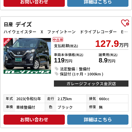
お問い合わせ
詳細はこちら
デイズ
日産
ハイウェイスター X ファイントーン ドライブレコーダー ETC 全周囲カメラ クリアランスソナー 衝突被害軽減システム オートライト LEDヘッドランプ スマートキー アイドリングストップ 電動格納ミラー ベンチシート CVT
中古車
127.9
万円
支払総額
(税込)
車両本体価格
諸費用
(税込)
(税込)
119
8.9
万円
万円
法定整備：整備付
保証付 (1ヶ月・1000km )
ガレージフィックス金沢店
2023(令和5)年
2.1万km
660cc
年式
走行
排気
車検整備付
ブラック
無
車検
色
修復
お問い合わせ
詳細はこちら