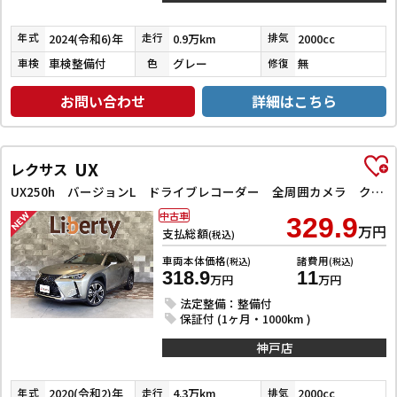
2024(令和6)年
0.9万km
2000cc
年式
走行
排気
車検整備付
グレー
無
車検
色
修復
お問い合わせ
詳細はこちら
UX
レクサス
UX250h バージョンL ドライブレコーダー 全周囲カメラ クリアランスソナー オートクルーズコントロール レーンアシスト パワーシート 衝突被害軽減システム ナビ TV オートマチックハイビーム オートライト
中古車
329.9
万円
支払総額
(税込)
車両本体価格
諸費用
(税込)
(税込)
318.9
11
万円
万円
法定整備：整備付
保証付 (1ヶ月・1000km )
神戸店
2020(令和2)年
4.3万km
2000cc
年式
走行
排気