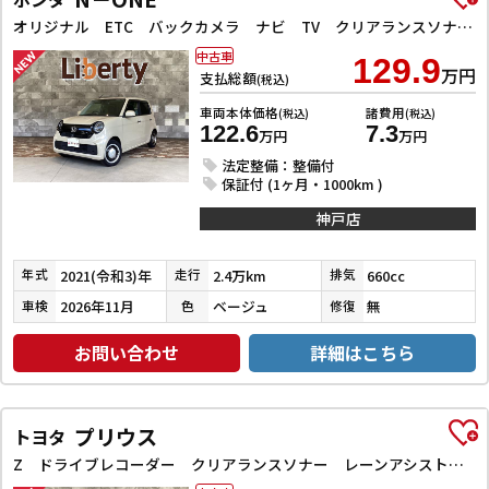
オリジナル ETC バックカメラ ナビ TV クリアランスソナー オートクルーズコントロール レーンアシスト 衝突被害軽減システム オートライト アイドリングストップ 電動格納ミラー CVT ESC USB
中古車
129.9
万円
支払総額
(税込)
車両本体価格
諸費用
(税込)
(税込)
122.6
7.3
万円
万円
法定整備：整備付
保証付 (1ヶ月・1000km )
神戸店
2021(令和3)年
2.4万km
660cc
年式
走行
排気
2026年11月
ベージュ
無
車検
色
修復
お問い合わせ
詳細はこちら
プリウス
トヨタ
Z ドライブレコーダー クリアランスソナー レーンアシスト オートクルーズコントロール パークアシスト 衝突被害軽減システム 全周囲カメラ ナビ TV アルミホイール オートマチックハイビーム