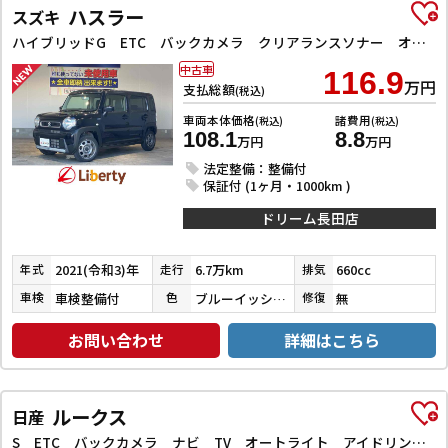
ハスラー
スズキ
ハイブリッドG ETC バックカメラ クリアランスソナー オートライト スマートキー アイドリングストップ 電動格納ミラー シートヒーター CVT ESC CD Bluetooth エアコン パワーウィンドウ
中古車
116.9
万円
支払総額
(税込)
車両本体価格
諸費用
(税込)
(税込)
108.1
8.8
万円
万円
法定整備：整備付
保証付 (1ヶ月・1000km )
ドリーム長田店
2021(令和3)年
6.7万km
660cc
年式
走行
排気
車検整備付
ブルーイッシュブラックパール３
無
車検
色
修復
お問い合わせ
詳細はこちら
ルークス
日産
S ETC バックカメラ ナビ TV オートライト アイドリングストップ 電動格納ミラー ベンチシート CVT ABS ESC CD Bluetooth エアコン パワーステアリング パワーウィンドウ