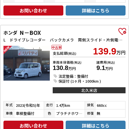
お問い合わせ
詳細はこちら
N－BOX
ホンダ
L ドライブレコーダー バックカメラ 両側スライド・片側電動 ナビ クリアランスソナー レーンアシスト 衝突被害軽減システム オートライト スマートキー アイドリングストップ 電動格納ミラー
中古車
139.9
万円
支払総額
(税込)
車両本体価格
諸費用
(税込)
(税込)
130.8
9.1
万円
万円
法定整備：整備付
保証付 (1ヶ月・1000km )
北久米店
2023(令和5)年
1.4万km
660cc
年式
走行
排気
車検整備付
プラチナホワイトパール
無
車検
色
修復
お問い合わせ
詳細はこちら