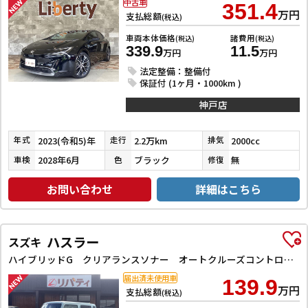
中古車
351.4
万円
支払総額
(税込)
車両本体価格
諸費用
(税込)
(税込)
339.9
11.5
万円
万円
法定整備：整備付
保証付 (1ヶ月・1000km )
神戸店
2023(令和5)年
2.2万km
2000cc
年式
走行
排気
2028年6月
ブラック
無
車検
色
修復
お問い合わせ
詳細はこちら
ハスラー
スズキ
ハイブリッドG クリアランスソナー オートクルーズコントロール レーンアシスト 衝突被害軽減システム オートライト スマートキー アイドリングストップ 電動格納ミラー シートヒーター CVT ESC エアコン
届出済未使用車
139.9
万円
支払総額
(税込)