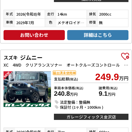
2026(令和8)年
14km
2000cc
年式
走行
排気
2029年7月
メテオロイドグレーメタリック
無
車検
色
修復
お問い合わせ
詳細はこちら
ジムニー
スズキ
XC 4WD クリアランスソナー オートクルーズコントロール レーンアシスト 衝突被害軽減システム オートライト LEDヘッドランプ ヘッドライトウォッシャー スマートキー アイドリングストップ
届出済未使用車
249.9
万円
支払総額
(税込)
車両本体価格
諸費用
(税込)
(税込)
240.8
9.1
万円
万円
法定整備：整備無
保証付 (1ヶ月・1000km )
ガレージフィックス金沢店
2026(令和8)年
7km
660cc
年式
走行
排気