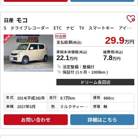
モコ
日産
S ドライブレコーダー ETC ナビ TV スマートキー アイドリングストップ ベンチシート CVT CD アルミホイール エアコン パワーウィンドウ
中古車
29.9
万円
支払総額
(税込)
車両本体価格
諸費用
(税込)
(税込)
22.1
7.8
万円
万円
法定整備：整備付
保証付 (1ヶ月・1000km )
ドリーム長田店
2014(平成26)年
8.7万km
660cc
年式
走行
排気
2027年5月
ミルクティーベージュメタリック
無
車検
色
修復
お問い合わせ
詳細はこちら