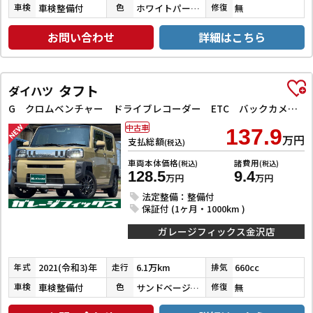
車検整備付
ホワイトパール３コートパール
無
車検
色
修復
お問い合わせ
詳細はこちら
タフト
ダイハツ
G クロムベンチャー ドライブレコーダー ETC バックカメラ ナビ TV クリアランスソナー 衝突被害軽減システム オートライト LEDヘッドランプ スマートキー アイドリングストップ 電動格納ミラー シートヒーター
中古車
137.9
万円
支払総額
(税込)
車両本体価格
諸費用
(税込)
(税込)
128.5
9.4
万円
万円
法定整備：整備付
保証付 (1ヶ月・1000km )
ガレージフィックス金沢店
2021(令和3)年
6.1万km
660cc
年式
走行
排気
車検整備付
サンドベージュメタリック
無
車検
色
修復