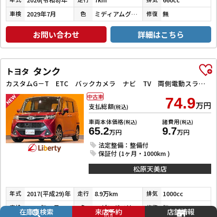
2029年7月
ミディアムグレー
無
車検
色
修復
お問い合わせ
詳細はこちら
タンク
トヨタ
カスタムG－T ETC バックカメラ ナビ TV 両側電動スライドドア クリアランスソナー オートクルーズコントロール 衝突被害軽減システム アルミホイール LEDヘッドランプ スマートキー
中古車
74.9
万円
支払総額
(税込)
車両本体価格
諸費用
(税込)
(税込)
65.2
9.7
万円
万円
法定整備：整備付
保証付 (1ヶ月・1000km )
松原天美店
2017(平成29)年
8.9万km
1000cc
年式
走行
排気
2026年12月
マゼンダベリーマイカメタリック／ブラックマイカメタリック
無
車検
色
修復
在庫車検索
来店予約
店舗情報