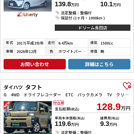
139.8
10.1
万円
万円
法定整備：整備付
保証付 (1ヶ月・1000km )
ドリーム長田店
2017(平成29)年
6.4万km
1500cc
年式
走行
排気
2026年12月
ホワイトパールクリスタルシャイン
無
車検
色
修復
お問い合わせ
詳細はこちら
タフト
ダイハツ
G 4WD ドライブレコーダー ETC バックカメラ TV クリアランスソナー レーンアシスト 衝突被害軽減システム オートライト LEDヘッドランプ ヘッドライトウォッシャー スマートキー
中古車
128.9
万円
支払総額
(税込)
車両本体価格
諸費用
(税込)
(税込)
119.6
9.3
万円
万円
法定整備：整備付