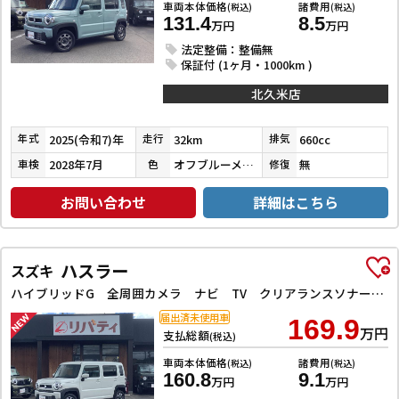
車両本体価格
諸費用
(税込)
(税込)
131.4
8.5
万円
万円
法定整備：整備無
保証付 (1ヶ月・1000km )
北久米店
2025(令和7)年
32km
660cc
年式
走行
排気
2028年7月
オフブルーメタリック
無
車検
色
修復
お問い合わせ
詳細はこちら
ハスラー
スズキ
ハイブリッドG 全周囲カメラ ナビ TV クリアランスソナー オートクルーズコントロール レーンアシスト 衝突被害軽減システム オートライト スマートキー アイドリングストップ 電動格納ミラー シートヒーター CVT
届出済未使用車
169.9
万円
支払総額
(税込)
車両本体価格
諸費用
(税込)
(税込)
160.8
9.1
万円
万円