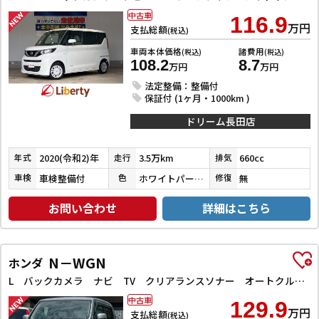
中古車
116.9
万円
支払総額
(税込)
車両本体価格
諸費用
(税込)
(税込)
108.2
8.7
万円
万円
法定整備：整備付
保証付 (1ヶ月・1000km )
ドリーム長田店
2020(令和2)年
3.5万km
660cc
年式
走行
排気
車検整備付
ホワイトパール３コートパール
無
車検
色
修復
お問い合わせ
詳細はこちら
N－WGN
ホンダ
L バックカメラ ナビ TV クリアランスソナー オートクルーズコントロール レーンアシスト 衝突被害軽減システム オートライト スマートキー アイドリングストップ 電動格納ミラー シートヒーター
中古車
129.9
万円
支払総額
(税込)