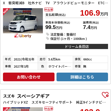
X 衝突軽減B 社外ナビ TV アラウンドビューモニター ETC 左パワースライドドア スマートキー プッシュスタート アイドリングストップ ステアリングスイッチ タッチパネルオートエアコン
中古車
106.9
万円
支払総額
(税込)
車両本体価格
諸費用
(税込)
(税込)
99.5
7.4
万円
万円
法定整備：整備付
保証付 (1ヶ月・1000km )
ドリーム長田店
2021(令和3)年
5.6万km
660cc
年式
走行
排気
2027年3月
ホワイトパール３コートパール
無
車検
色
修復
お問い合わせ
詳細はこちら
スペーシアギア
スズキ
ハイブリッドXZ スズキセーフティサポート 純正9インチナビ TV Bluetooth対応 全方位カメラ 両側自動ドア ヘッドアップディスプレイ アダプティブクルーズコントロール ステアリングヒーター LEDヘッドライ
中古車