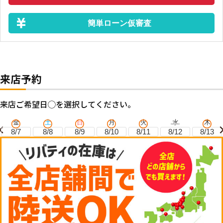
簡単ローン仮審査
来店予約
来店ご希望日◯を選択してください。
金
土
日
月
火
水
木
8/7
8/8
8/9
8/10
8/11
8/12
8/13