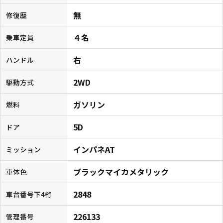
無
修復歴
４名
乗車定員
右
ハンドル
2WD
駆動方式
ガソリン
燃料
5D
ドア
インパネAT
ミッション
ブラックマイカメタリック
車体色
2848
車台番号下4桁
226133
管理番号