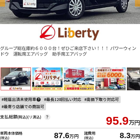
グループ総在庫約６０００台！ぜひご来店下さい！！！ パワーウィン
ドウ 運転席エアバッグ 助手席エアバッグ
軽届出済未使用車
最長120回払い対応
高価下取り対応可
?
最寄り店舗での商談可
支払総額
(税込)(リ済込)
95.9
?
万円
車両本体価格
諸費用
87.6
8.3
万円
万円
(税込)
(税込)