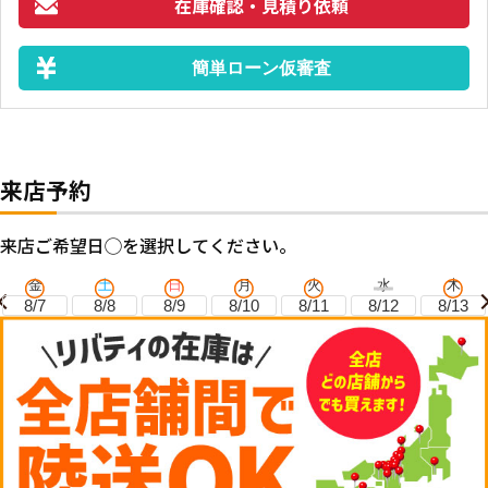
在庫確認・見積り依頼
簡単ローン仮審査
来店予約
来店ご希望日◯を選択してください。
金
土
日
月
火
水
木
8/7
8/8
8/9
8/10
8/11
8/12
8/13