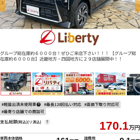
グループ総在庫約６０００台！ぜひご来店下さい！！！ 【グループ総
在庫約６０００台】近畿地方・四国地方に２９店舗展開中！！
軽届出済未使用車
最長120回払い対応
高価下取り対応可
?
最寄り店舗での商談可
支払総額
(税込)(リ済込)
170.1
?
万円
車両本体価格
諸費用