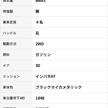
660cc
排気量
無
修復歴
４名
乗車定員
右
ハンドル
2WD
駆動方式
ガソリン
燃料
5D
ドア
インパネAT
ミッション
ブラックマイカメタリック
車体色
1848
車台番号下4桁