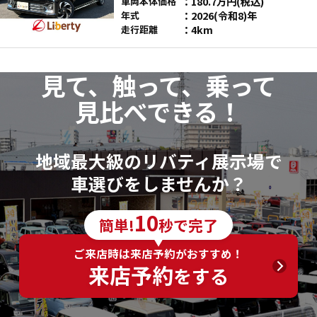
180.7
万円
(税込)
車両本体価格
2026(令和8)年
年式
4km
走行距離
見て、触って、乗って
見比べできる！
地域最大級のリバティ展示場で
車選びをしませんか？
10
簡単!
秒で完了
ご来店時は来店予約がおすすめ！
来店予約
をする