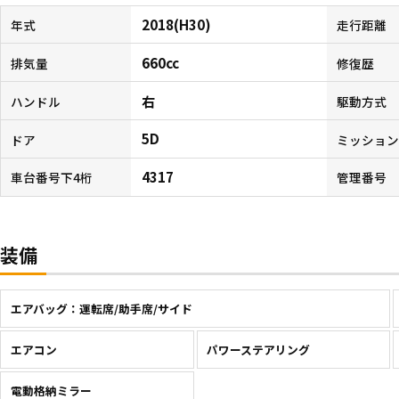
2018(H30)
年式
走行距離
660cc
排気量
修復歴
右
ハンドル
駆動方式
5D
ドア
ミッショ
4317
車台番号下4桁
管理番号
装備
エアバッグ：運転席/助手席/サイド
エアコン
パワーステアリング
電動格納ミラー