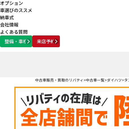
オプション
車選びのススメ
納車式
会社情報
よくある質問
整備・車検
来店予約
営業時間
AM10:00 ～ PM6:00
中古車販売・買取のリバティ
中古車一覧
ダイハツ
タ