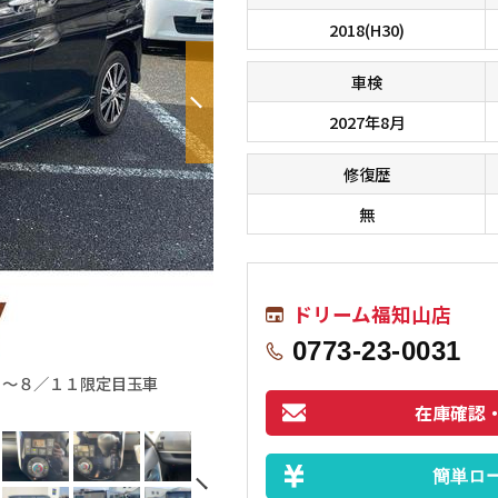
2018(H30)
車検
2027年8月
修復歴
無
ドリーム福知山店
0773-23-0031
８〜８／１１限定目玉車
在庫確認
簡単ロ