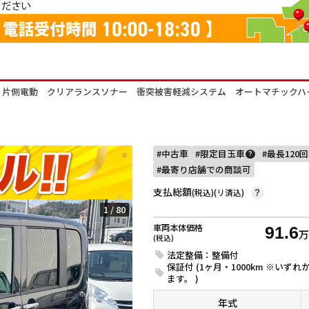
イド・片側電動 クリアランスソナー 衝突被害軽減システム オートマチック
中古車
限定目玉車
最長120
?
最寄り店舗での商談可
支払総額
(税込)(リ済込)
?
1
/
80
車両本体価格
91.6
(税込)
法定整備：整備付
保証付 (1ヶ月・1000km ※い
ます。 )
年式