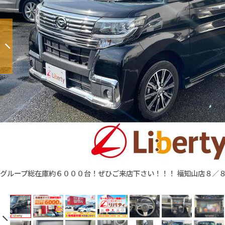
グループ総在庫約６０００台！ぜひご来店下さい！！！ 福知山店８／