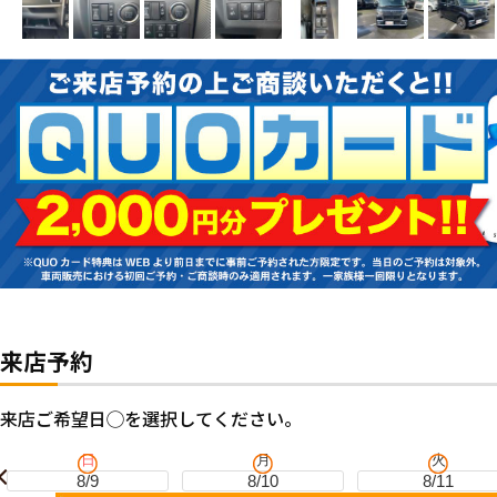
来店予約
来店ご希望日◯を選択してください。
日
月
火
8/9
8/10
8/11