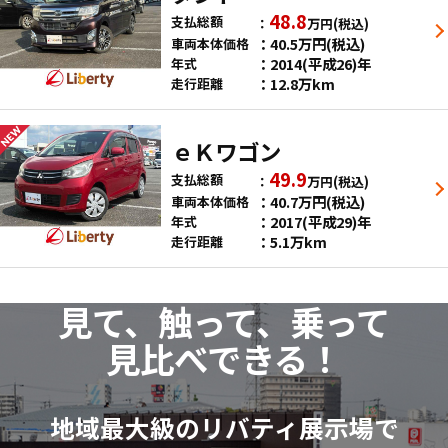
48.8
支払総額
万円
(税込)
40.5
万円
(税込)
車両本体価格
2014(平成26)年
年式
12.8万km
走行距離
ｅＫワゴン
49.9
支払総額
万円
(税込)
40.7
万円
(税込)
車両本体価格
2017(平成29)年
年式
5.1万km
走行距離
見て、触って、乗って
見比べできる！
地域最大級のリバティ展示場で