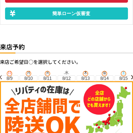
簡単ローン仮審査
来店予約
来店ご希望日◯を選択してください。
日
月
火
水
木
金
土
8/9
8/10
8/11
8/12
8/13
8/14
8/15