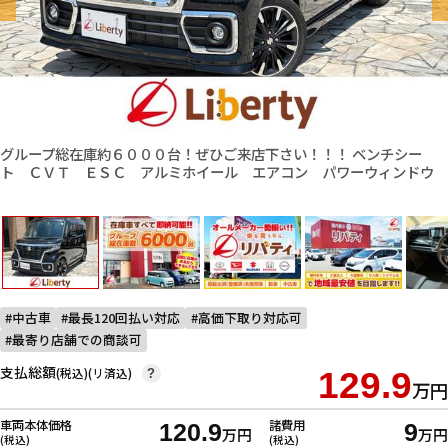
グループ総在庫約６０００台！ぜひご来店下さい！！！ ベンチシー
ト ＣＶＴ ＥＳＣ アルミホイール エアコン パワーウィンドウ
中古車
最長120回払い対応
高価下取り対応可
最寄り店舗での商談可
支払総額
(税込)(リ済込)
129.9
?
万円
車両本体価格
諸費用
120.9
9
万円
万円
(税込)
(税込)