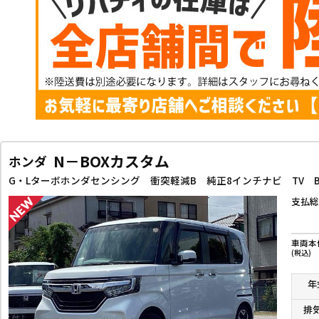
N－BOXカスタム
ホンダ
支払総
車両本
(税込)
年
排