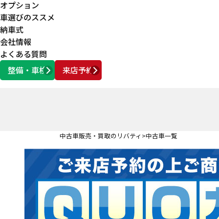
オプション
車選びのススメ
納車式
会社情報
よくある質問
整備・車検
来店予約
営業時間
AM10:00 ～ PM6:00
中古車販売・買取のリバティ
中古車一覧