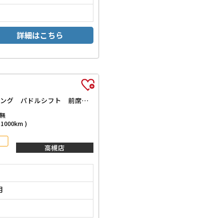
詳細はこちら
ターボ 届出済未使用車 禁煙車 HondaSENSING 両側自動ドア アダプティブクルーズコントロール 電子パーキング 革巻きステアリング パドルシフト 前席シートヒーター LEDヘッドライト スマートキー
無
000km )
高槻店
月