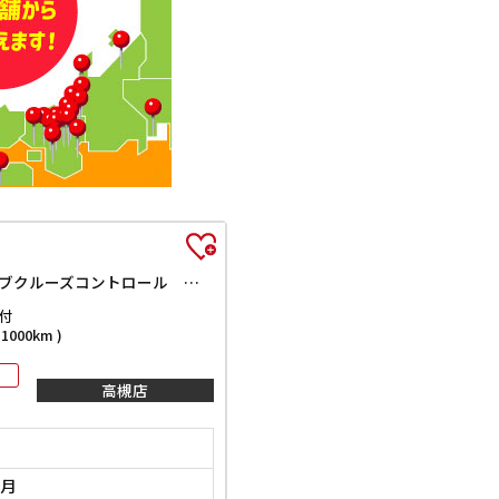
G・Lターボホンダセンシング 衝突軽減B 純正8インチナビ TV Bluetooth対応 Bカメラ ビルドインETC 両側自動ドア アダプティブクルーズコントロール 革巻きステアリング パドルシフト LEDヘッドライト スマートキ
付
000km )
高槻店
1月