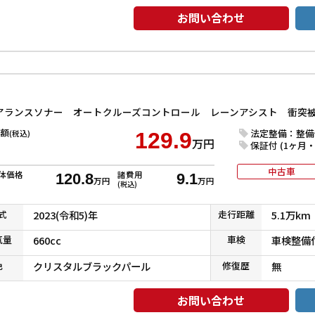
お問い合わせ
額
法定整備：整備
(税込)
129.9
万円
保証付 (1ヶ月・1
中古車
体価格
諸費用
120.8
9.1
万円
万円
(税込)
式
2023(令和5)年
走行
距離
5.1万km
気
量
660cc
車検
車検整備
色
クリスタルブラックパール
修復
歴
無
お問い合わせ