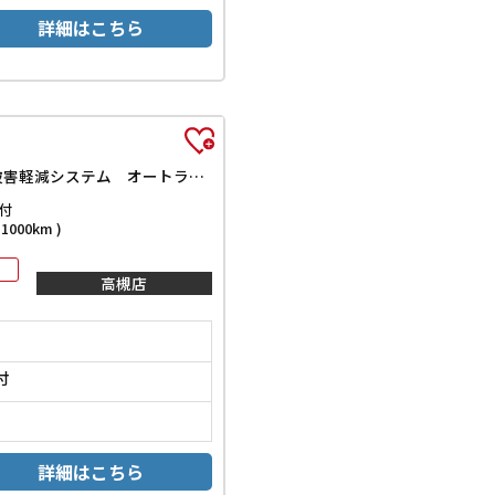
詳細はこちら
L ETC バックカメラ 両側スライド・片側電動 ナビ TV クリアランスソナー オートクルーズコントロール レーンアシスト 衝突被害軽減システム オートライト LEDヘッドランプ
付
000km )
高槻店
付
詳細はこちら