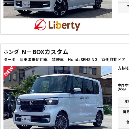
N－BOXカスタム
ホンダ
支払総
車両本
(税込)
年
排