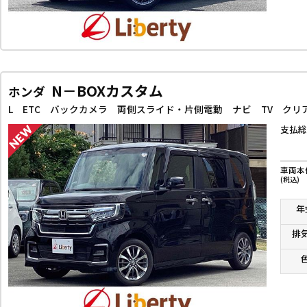
N－BOXカスタム
ホンダ
支払総
車両本
(税込)
年
排