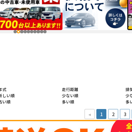
年式
走行距離
排
新しい順
少ない順
少
古い順
多い順
多
◂
1
2
3