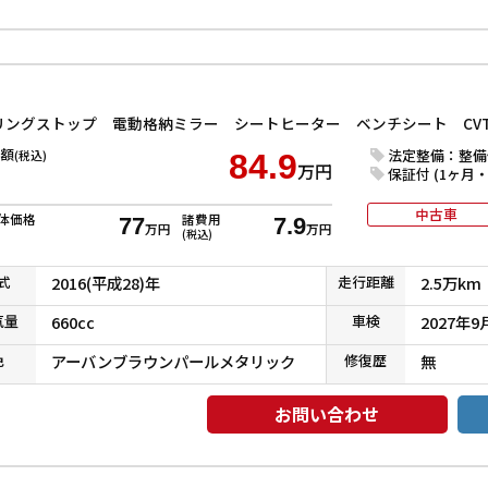
額
法定整備：整備
(税込)
84.9
万円
保証付 (1ヶ月・1
中古車
体価格
諸費用
77
7.9
万円
万円
(税込)
式
2016(平成28)年
走行
距離
2.5万km
気
量
660cc
車検
2027年9
色
アーバンブラウンパールメタリック
修復
歴
無
お問い合わせ