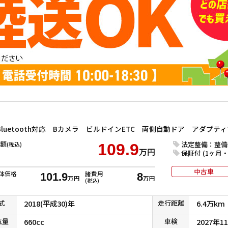
額
法定整備：整備
(税込)
109.9
万円
保証付 (1ヶ月・1
中古車
体価格
諸費用
101.9
8
万円
万円
(税込)
式
2018(平成30)年
走行
距離
6.4万km
気
量
660cc
車検
2027年1