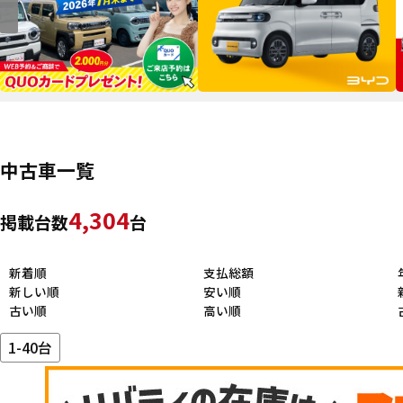
中古車一覧
4,304
掲載台数
台
新着順
支払総額
新しい順
安い順
古い順
高い順
1-40台