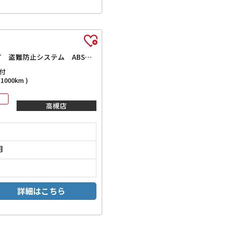
L ETC ナビ TV 衝突被害軽減システム スマートキー アイドリングストップ 電動格納ミラー シートヒーター ベンチシート CVT 盗難防止システム ABS ESC CD 衝突安全ボディ エアコン
付
000km )
高槻店
月
詳細はこちら