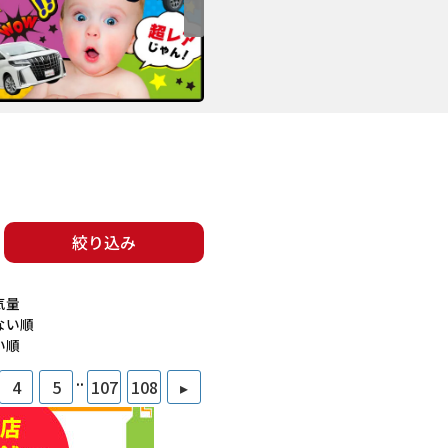
絞り込み
気量
ない順
い順
..
4
5
107
108
▸