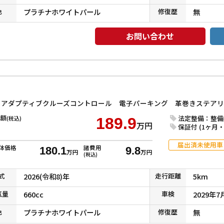
色
プラチナホワイトパール
修復
歴
無
お問い合わせ
額
法定整備：整備
(税込)
189.9
万円
保証付 (1ヶ月・1
届出済未使用車
体価格
諸費用
180.1
9.8
万円
万円
(税込)
式
2026(令和8)年
走行
距離
5km
気
量
660cc
車検
2029年7
色
プラチナホワイトパール
修復
歴
無