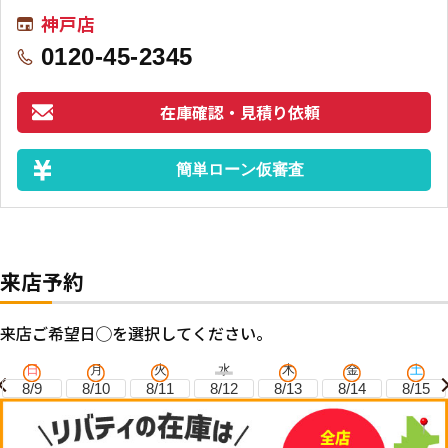
神戸店
0120-45-2345
在庫確認・見積り依頼
簡単ローン仮審査
来店予約
来店ご希望日◯を選択してください。
日
月
火
水
木
金
土
8/9
8/10
8/11
8/12
8/13
8/14
8/15