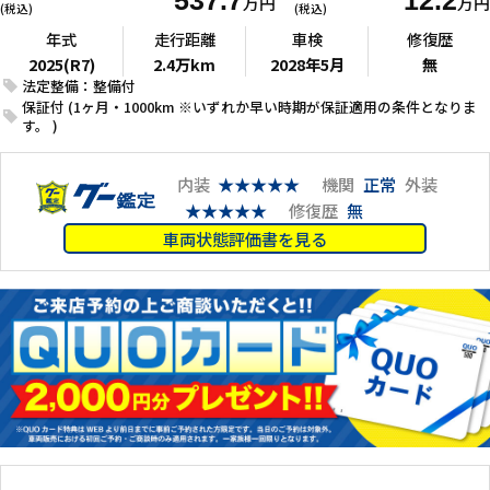
537.7
12.2
万円
万円
(税込)
(税込)
年式
走行距離
車検
修復歴
2025(R7)
2.4万km
2028年5月
無
法定整備：整備付
保証付 (1ヶ月・1000km ※いずれか早い時期が保証適用の条件となりま
す。 )
内装
★★★★★
機関
正常
外装
★★★★★
修復歴
無
車両状態評価書を見る