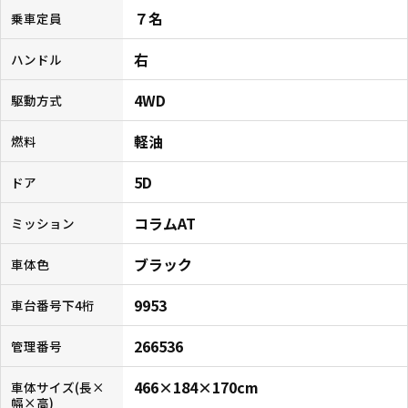
７名
乗車定員
右
ハンドル
4WD
駆動方式
軽油
燃料
5D
ドア
コラムAT
ミッション
ブラック
車体色
9953
車台番号下4桁
266536
管理番号
466×184×170cm
車体サイズ(長×
幅×高)