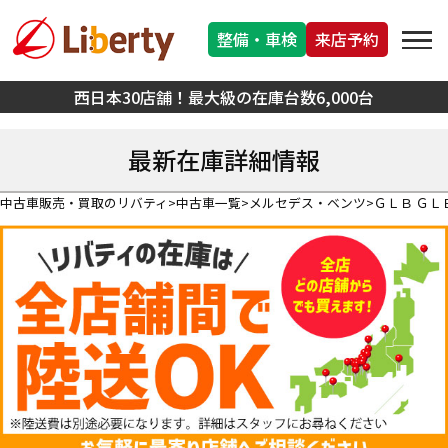
整備・車検
来店予約
西日本30店舗！最大級の在庫台数6,000台
最新在庫詳細情報
中古車販売・買取のリバティ
中古車一覧
メルセデス・ベンツ
ＧＬＢ ＧＬ