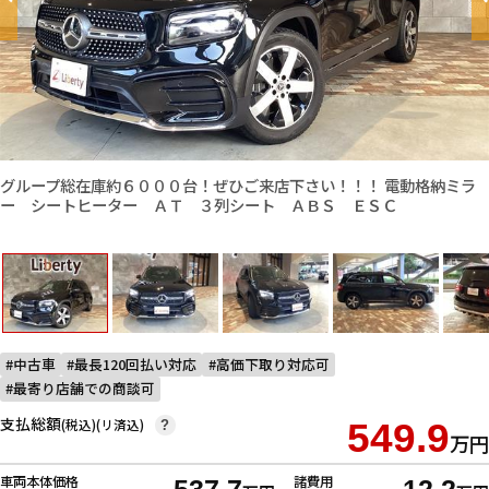
グループ総在庫約６０００台！ぜひご来店下さい！！！ 電動格納ミラ
ー シートヒーター ＡＴ ３列シート ＡＢＳ ＥＳＣ
中古車
最長120回払い対応
高価下取り対応可
最寄り店舗での商談可
支払総額
(税込)(リ済込)
549.9
?
万円
車両本体価格
諸費用