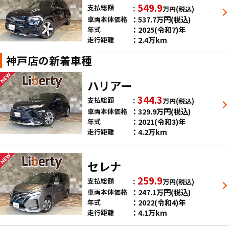
549.9
支払総額
万円
(税込)
537.7
万円
(税込)
車両本体価格
2025(令和7)年
年式
2.4万km
走行距離
神戸店の新着車種
ハリアー
344.3
支払総額
万円
(税込)
329.9
万円
(税込)
車両本体価格
2021(令和3)年
年式
4.2万km
走行距離
セレナ
259.9
支払総額
万円
(税込)
247.1
万円
(税込)
車両本体価格
2022(令和4)年
年式
4.1万km
走行距離