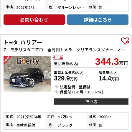
2027年2月
マルーンレッドマルチフレックスパールメタリック
無
車検
色
修復
お問い合わせ
詳細はこちら
ハリアー
トヨタ
Z モデリスタエアロ 全周囲カメラ クリアランスソナー オートクルーズコントロール レーンアシスト パワーシート 衝突被害軽減システム ナビ TV オートマチックハイビーム オートライト LEDヘッドラン
中古車
344.3
万円
支払総額
(税込)
車両本体価格
諸費用
(税込)
(税込)
329.9
14.4
万円
万円
法定整備：整備付
保証付 (1ヶ月・1000km )
神戸店
2021(令和3)年
4.2万km
2000cc
年式
走行
排気
車検整備付
ブラック
無
車検
色
修復