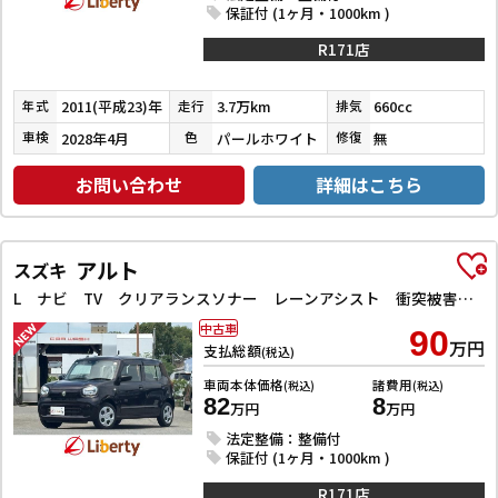
保証付 (1ヶ月・1000km )
R171店
2011(平成23)年
3.7万km
660cc
年式
走行
排気
2028年4月
パールホワイト
無
車検
色
修復
お問い合わせ
詳細はこちら
アルト
スズキ
L ナビ TV クリアランスソナー レーンアシスト 衝突被害軽減システム オートライト キーレスエントリー アイドリングストップ 電動格納ミラー シートヒーター CVT 盗難防止システム ABS ESC
中古車
90
万円
支払総額
(税込)
車両本体価格
諸費用
(税込)
(税込)
82
8
万円
万円
法定整備：整備付
保証付 (1ヶ月・1000km )
R171店