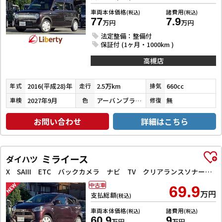
車両本体価格
諸費用
(税込)
(税込)
77
7.9
万円
万円
法定整備：整備付
保証付 (1ヶ月・1000km )
高槻店
2016(平成28)年
2.5万km
660cc
年式
走行
排気
2027年9月
アーバンブラウンパールメタリック
無
車検
色
修復
お問い合わせ
詳細はこちら
ミライース
ダイハツ
X SAIII ETC バックカメラ ナビ TV クリアランスソナー 衝突被害軽減システム オートマチックハイビーム LEDヘッドランプ キーレスエントリー アイドリングストップ 電動格納ミラー
中古車
69.9
万円
支払総額
(税込)
車両本体価格
諸費用
(税込)
(税込)
60.9
9
万円
万円