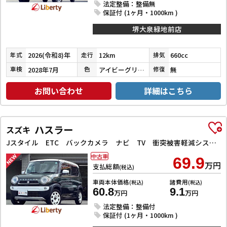
法定整備：整備無
保証付 (1ヶ月・1000km )
堺大泉緑地前店
2026(令和8)年
12km
660cc
年式
走行
排気
2028年7月
アイビーグリーンメタリック
無
車検
色
修復
お問い合わせ
詳細はこちら
ハスラー
スズキ
Jスタイル ETC バックカメラ ナビ TV 衝突被害軽減システム オートライト スマートキー アイドリングストップ 電動格納ミラー シートヒーター ベンチシート CVT ESC CD DVD再生
中古車
69.9
万円
支払総額
(税込)
車両本体価格
諸費用
(税込)
(税込)
60.8
9.1
万円
万円
法定整備：整備付
保証付 (1ヶ月・1000km )