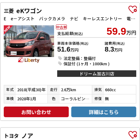
eKワゴン
三菱
E e－アシスト バックカメラ ナビ キーレスエントリー 電動格納ミラー シートヒーター ベンチシート CVT ABS ESC 衝突安全ボディ エアコン パワーステアリング パワーウィンドウ
中古車
59.9
万円
支払総額
(税込)
車両本体価格
諸費用
(税込)
(税込)
51.6
8.3
万円
万円
法定整備：整備付
保証付 (1ヶ月・1000km )
ドリーム加古川店
2018(平成30)年
2.6万km
660cc
年式
走行
排気
2028年1月
コーラルピンクマイカ
無
車検
色
修復
お問い合わせ
詳細はこちら
ノア
トヨタ