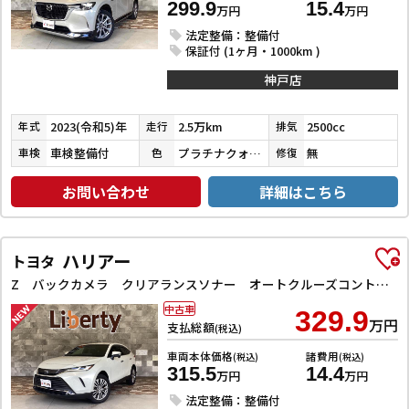
299.9
15.4
万円
万円
法定整備：整備付
保証付 (1ヶ月・1000km )
神戸店
2023(令和5)年
2.5万km
2500cc
年式
走行
排気
車検整備付
プラチナクォーツメタリック
無
車検
色
修復
お問い合わせ
詳細はこちら
ハリアー
トヨタ
Z バックカメラ クリアランスソナー オートクルーズコントロール レーンアシスト パワーシート 衝突被害軽減システム ナビ TV オートマチックハイビーム オートライト LEDヘッドランプ 電動リアゲート
中古車
329.9
万円
支払総額
(税込)
車両本体価格
諸費用
(税込)
(税込)
315.5
14.4
万円
万円
法定整備：整備付