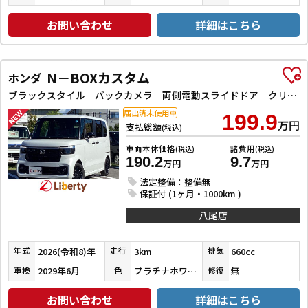
お問い合わせ
詳細はこちら
N－BOXカスタム
ホンダ
ブラックスタイル バックカメラ 両側電動スライドドア クリアランスソナー オートクルーズコントロール レーンアシスト 衝突被害軽減システム オートライト LEDヘッドランプ スマートキー アイドリングストップ
届出済未使用車
199.9
万円
支払総額
(税込)
車両本体価格
諸費用
(税込)
(税込)
190.2
9.7
万円
万円
法定整備：整備無
保証付 (1ヶ月・1000km )
八尾店
2026(令和8)年
3km
660cc
年式
走行
排気
2029年6月
プラチナホワイトパール
無
車検
色
修復
お問い合わせ
詳細はこちら