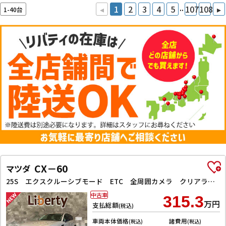
..
◂
1
2
3
4
5
107
108
▸
1-40台
CX－60
マツダ
25S エクスクルーシブモード ETC 全周囲カメラ クリアランスソナー オートクルーズコントロール レーンアシスト パワーシート 衝突被害軽減システム サンルーフ TV オートマチックハイビーム オートライト 電動リアゲート
中古車
315.3
万円
支払総額
(税込)
車両本体価格
諸費用
(税込)
(税込)