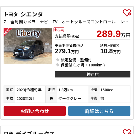
シエンタ
トヨタ
Z 全周囲カメラ ナビ TV オートクルーズコントロール レーンアシスト 衝突被害軽減システム 両側電動スライドドア オートマチックハイビーム オートライト LEDヘッドランプ スマートキー
中古車
289.9
万円
支払総額
(税込)
車両本体価格
諸費用
(税込)
(税込)
279.1
10.8
万円
万円
法定整備：整備付
保証付 (1ヶ月・1000km )
神戸店
2023(令和5)年
1.8万km
1500cc
年式
走行
排気
2028年2月
ダークグレー
無
車検
色
修復
お問い合わせ
詳細はこちら
デイズルークス
日産