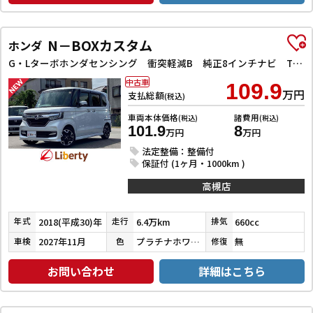
N－BOXカスタム
ホンダ
G・Lターボホンダセンシング 衝突軽減B 純正8インチナビ TV Bluetooth対応 Bカメラ ビルドインETC 両側自動ドア アダプティブクルーズコントロール 革巻きステアリング パドルシフト LEDヘッドライト スマートキ
中古車
109.9
万円
支払総額
(税込)
車両本体価格
諸費用
(税込)
(税込)
101.9
8
万円
万円
法定整備：整備付
保証付 (1ヶ月・1000km )
高槻店
2018(平成30)年
6.4万km
660cc
年式
走行
排気
2027年11月
プラチナホワイトパール
無
車検
色
修復
お問い合わせ
詳細はこちら