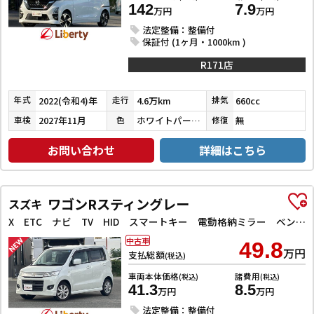
142
7.9
万円
万円
法定整備：整備付
保証付 (1ヶ月・1000km )
R171店
2022(令和4)年
4.6万km
660cc
年式
走行
排気
2027年11月
ホワイトパール３コートパール
無
車検
色
修復
お問い合わせ
詳細はこちら
ワゴンRスティングレー
スズキ
X ETC ナビ TV HID スマートキー 電動格納ミラー ベンチシート CVT 盗難防止システム ABS CD アルミホイール 衝突安全ボディ エアコン パワーステアリング パワーウィンドウ
中古車
49.8
万円
支払総額
(税込)
車両本体価格
諸費用
(税込)
(税込)
41.3
8.5
万円
万円
法定整備：整備付