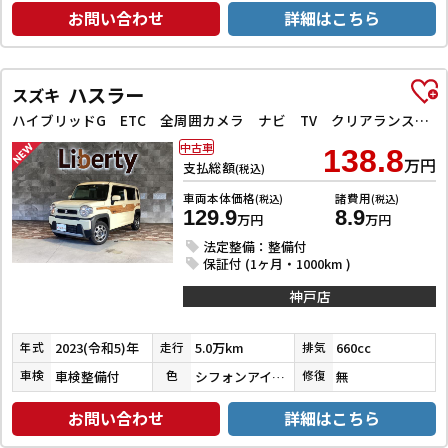
お問い合わせ
詳細はこちら
ハスラー
スズキ
ハイブリッドG ETC 全周囲カメラ ナビ TV クリアランスソナー オートクルーズコントロール レーンアシスト 衝突被害軽減システム オートライト スマートキー アイドリングストップ
中古車
138.8
万円
支払総額
(税込)
車両本体価格
諸費用
(税込)
(税込)
129.9
8.9
万円
万円
法定整備：整備付
保証付 (1ヶ月・1000km )
神戸店
2023(令和5)年
5.0万km
660cc
年式
走行
排気
車検整備付
シフォンアイボリーメタリック
無
車検
色
修復
お問い合わせ
詳細はこちら