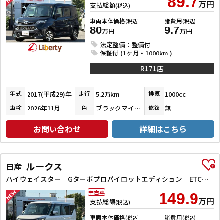
89.7
万円
支払総額
(税込)
車両本体価格
諸費用
(税込)
(税込)
80
9.7
万円
万円
法定整備：整備付
保証付 (1ヶ月・1000km )
R171店
2017(平成29)年
5.2万km
1000cc
年式
走行
排気
2026年11月
ブラックマイカメタリック
無
車検
色
修復
お問い合わせ
詳細はこちら
ルークス
日産
ハイウェイスター Gターボプロパイロットエディション ETC 全周囲カメラ 両側電動スライドドア ナビ TV クリアランスソナー オートクルーズコントロール オートライト スマートキー アイドリングストップ 電動格納ミラー CVT Bluetooth
中古車
149.9
万円
支払総額
(税込)
車両本体価格
諸費用
(税込)
(税込)