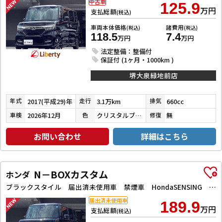
中古車
125.9
万円
支払総額
(税込)
車両本体価格
諸費用
(税込)
(税込)
118.5
7.4
万円
万円
法定整備：整備付
保証付 (1ヶ月・1000km )
堺大泉緑地前店
2017(平成29)年
3.1万km
660cc
年式
走行
排気
2026年12月
クリスタルブラックパール
無
車検
色
修復
お問い合わせ
詳細はこちら
N－BOXカスタム
ホンダ
ブラックスタイル 届出済未使用車 禁煙車 HondaSENSING 両側自動ドア アダプティブクルーズコントロール 電子パーキング 前席シートヒーター LEDヘッドライト スマートキー プッシュスタート 純正アルミ
届出済未使用車
189.9
万円
支払総額
(税込)