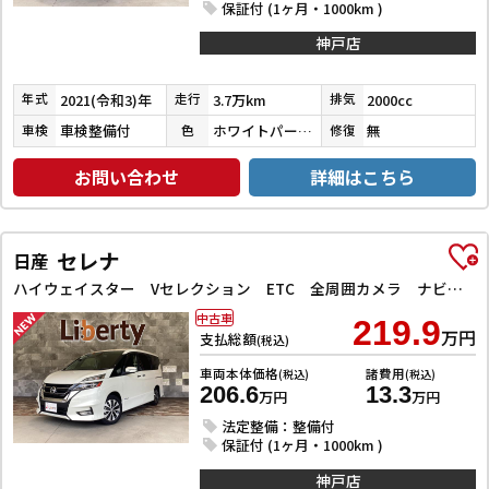
保証付 (1ヶ月・1000km )
神戸店
2021(令和3)年
3.7万km
2000cc
年式
走行
排気
車検整備付
ホワイトパールクリスタルシャイン
無
車検
色
修復
お問い合わせ
詳細はこちら
セレナ
日産
ハイウェイスター Vセレクション ETC 全周囲カメラ ナビ TV クリアランスソナー オートクルーズコントロール パークアシスト 衝突被害軽減システム 両側電動スライドドア オートライト LEDヘッドランプ
中古車
219.9
万円
支払総額
(税込)
車両本体価格
諸費用
(税込)
(税込)
206.6
13.3
万円
万円
法定整備：整備付
保証付 (1ヶ月・1000km )
神戸店