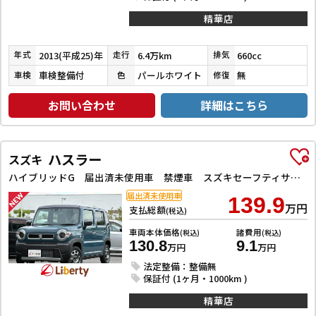
精華店
2013(平成25)年
6.4万km
660cc
年式
走行
排気
車検整備付
パールホワイト
無
車検
色
修復
お問い合わせ
詳細はこちら
ハスラー
スズキ
ハイブリッドG 届出済未使用車 禁煙車 スズキセーフティサポート アダプティブクルーズコントロール LEDヘッドライト スマートキー プッシュスタート アイドリングストップ 前席シートヒーター ステアリングスイッチ
届出済未使用車
139.9
万円
支払総額
(税込)
車両本体価格
諸費用
(税込)
(税込)
130.8
9.1
万円
万円
法定整備：整備無
保証付 (1ヶ月・1000km )
精華店