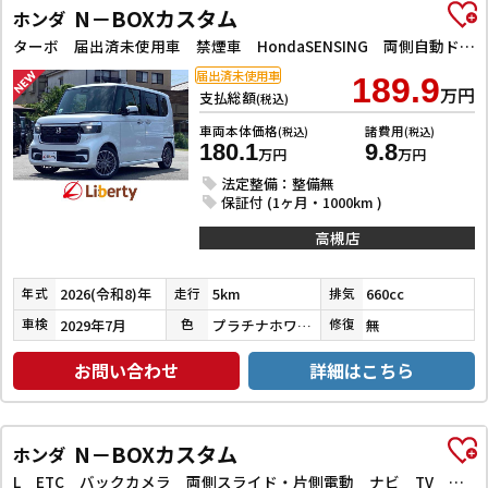
N－BOXカスタム
ホンダ
ターボ 届出済未使用車 禁煙車 HondaSENSING 両側自動ドア アダプティブクルーズコントロール 電子パーキング 革巻きステアリング パドルシフト 前席シートヒーター LEDヘッドライト スマートキー
届出済未使用車
189.9
万円
支払総額
(税込)
車両本体価格
諸費用
(税込)
(税込)
180.1
9.8
万円
万円
法定整備：整備無
保証付 (1ヶ月・1000km )
高槻店
2026(令和8)年
5km
660cc
年式
走行
排気
2029年7月
プラチナホワイトパール
無
車検
色
修復
お問い合わせ
詳細はこちら
N－BOXカスタム
ホンダ
L ETC バックカメラ 両側スライド・片側電動 ナビ TV クリアランスソナー オートクルーズコントロール レーンアシスト 衝突被害軽減システム オートライト LEDヘッドランプ