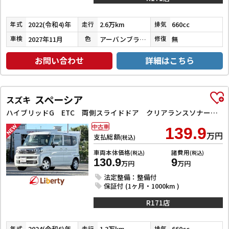
2022(令和4)年
2.6万km
660cc
年式
走行
排気
2027年11月
アーバンブラウンパールメタリック
無
車検
色
修復
お問い合わせ
詳細はこちら
スペーシア
スズキ
ハイブリッドG ETC 両側スライドドア クリアランスソナー オートライト スマートキー アイドリングストップ 電動格納ミラー ベンチシート CVT エアコン
中古車
139.9
万円
支払総額
(税込)
車両本体価格
諸費用
(税込)
(税込)
130.9
9
万円
万円
法定整備：整備付
保証付 (1ヶ月・1000km )
R171店
2024(令和6)年
1.3万km
660cc
年式
走行
排気