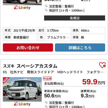
法定整備：整備付
保証付 (1ヶ月・1000km )
高槻店
2017(平成29)年
3.7万km
660cc
年式
走行
排気
車検整備付
プラムブラウンクリスタルマイカ
無
車検
色
修復
お問い合わせ
詳細はこちら
スペーシアカスタム
スズキ
XS 社外ナビ 両側スライドドア HIDヘッドライト フォグライト スマートキー プッシュスタート 電動格納ミラー オートエアコン 純正アルミホイール
中古車
59.9
万円
支払総額
(税込)
車両本体価格
諸費用
(税込)
(税込)
50.6
9.3
万円
万円
法定整備：整備付
保証付 (1ヶ月・1000km )