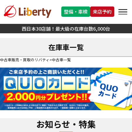
整備・車検
来店予約
西日本30店舗！最大級の在庫台数6,000台
在庫車一覧
中古車販売・買取のリバティ
中古車一覧
お知らせ・特集