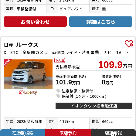
車検整備付
ピュアホワイトパール
無
車検
色
修復
お問い合わせ
詳細はこちら
ルークス
日産
X ETC 全周囲カメラ 両側スライド・片側電動 ナビ TV クリアランスソナー レーンアシスト 衝突被害軽減システム オートライト スマートキー アイドリングストップ 電動格納ミラー
中古車
109.9
万円
支払総額
(税込)
車両本体価格
諸費用
(税込)
(税込)
101.9
8
万円
万円
法定整備：整備付
保証付 (1ヶ月・1000km )
イオンタウン松阪船江店
2023(令和5)年
4.7万km
660cc
年式
走行
排気
2028年1月
フローズンバニラパールメタリック
無
車検
色
修復
在庫車検索
来店予約
店舗情報