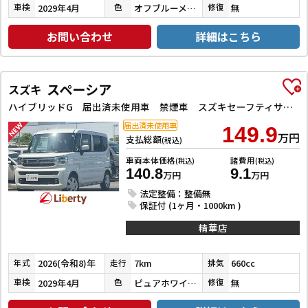
2029年4月
オフブルーメタリック
無
車検
色
修復
お問い合わせ
詳細はこちら
スペーシア
スズキ
ハイブリッドG 届出済未使用車 禁煙車 スズキセーフティサポート LEDヘッドライト スマートキー プッシュスタート アイドリングストップ 両側スライドドア ステアリングスイッチ 電動格納ミラー オートエアコン
届出済未使用車
149.9
万円
支払総額
(税込)
車両本体価格
諸費用
(税込)
(税込)
140.8
9.1
万円
万円
法定整備：整備無
保証付 (1ヶ月・1000km )
精華店
2026(令和8)年
7km
660cc
年式
走行
排気
2029年4月
ピュアホワイトパール
無
車検
色
修復