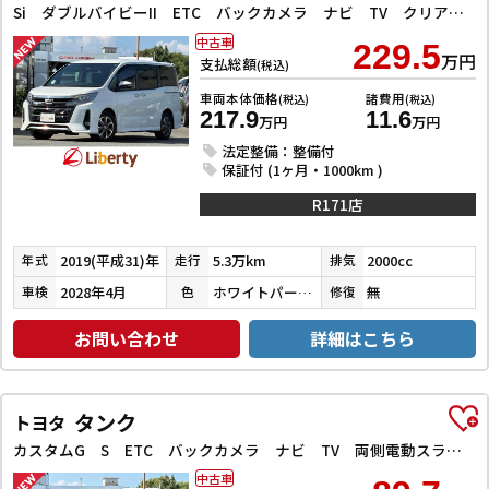
Si ダブルバイビーII ETC バックカメラ ナビ TV クリアランスソナー オートクルーズコントロール レーンアシスト 衝突被害軽減システム 両側電動スライドドア オートマチックハイビーム オートライト
中古車
229.5
万円
支払総額
(税込)
車両本体価格
諸費用
(税込)
(税込)
217.9
11.6
万円
万円
法定整備：整備付
保証付 (1ヶ月・1000km )
R171店
2019(平成31)年
5.3万km
2000cc
年式
走行
排気
2028年4月
ホワイトパールクリスタルシャイン
無
車検
色
修復
お問い合わせ
詳細はこちら
タンク
トヨタ
カスタムG S ETC バックカメラ ナビ TV 両側電動スライドドア オートクルーズコントロール 衝突被害軽減システム アルミホイール オートライト LEDヘッドランプ スマートキー アイドリングストップ
中古車