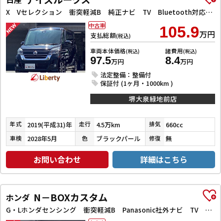
X Vセレクション 衝突軽減B 純正ナビ TV Bluetooth対応 アラウンドビューモニター 両側自動ドア 革巻きステアリング HIDヘッドライト フォグライト スマートキー プッシュスタート アイドリングストップ
中古車
105.9
万円
支払総額
(税込)
車両本体価格
諸費用
(税込)
(税込)
97.5
8.4
万円
万円
法定整備：整備付
保証付 (1ヶ月・1000km )
堺大泉緑地前店
2019(平成31)年
4.5万km
660cc
年式
走行
排気
2028年5月
ブラックパール
無
車検
色
修復
お問い合わせ
詳細はこちら
N－BOXカスタム
ホンダ
G・Lホンダセンシング 衝突軽減B Panasonic社外ナビ TV Bカメラ ビルドインETC アダプティブクルーズコントロール 左パワースライドドア LEDヘッドライト フォグライト スマートキー プッシュスタート