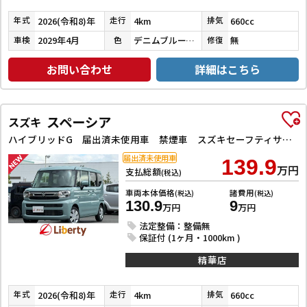
2026(令和8)年
4km
660cc
年式
走行
排気
2029年4月
デニムブルーメタリックガンメタリック２Ｔ
無
車検
色
修復
お問い合わせ
詳細はこちら
スペーシア
スズキ
ハイブリッドG 届出済未使用車 禁煙車 スズキセーフティサポート LEDヘッドライト スマートキー プッシュスタート アイドリングストップ 両側スライドドア ステアリングスイッチ 電動格納ミラー オートエアコン
届出済未使用車
139.9
万円
支払総額
(税込)
車両本体価格
諸費用
(税込)
(税込)
130.9
9
万円
万円
法定整備：整備無
保証付 (1ヶ月・1000km )
精華店
2026(令和8)年
4km
660cc
年式
走行
排気