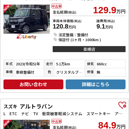
中古車
129.9
万円
支払総額
(税込)
車両本体価格
諸費用
(税込)
(税込)
120.8
9.1
万円
万円
法定整備：整備付
保証付 (1ヶ月・1000km )
高槻店
2023(令和5)年
5.1万km
660cc
年式
走行
排気
車検整備付
クリスタルブラックパール
無
車検
色
修復
お問い合わせ
詳細はこちら
アルトラパン
スズキ
L ETC ナビ TV 衝突被害軽減システム スマートキー アイドリングストップ 電動格納ミラー シートヒーター ベンチシート CVT 盗難防止システム ABS ESC CD 衝突安全ボディ エアコン
中古車
84.9
万円
支払総額
(税込)