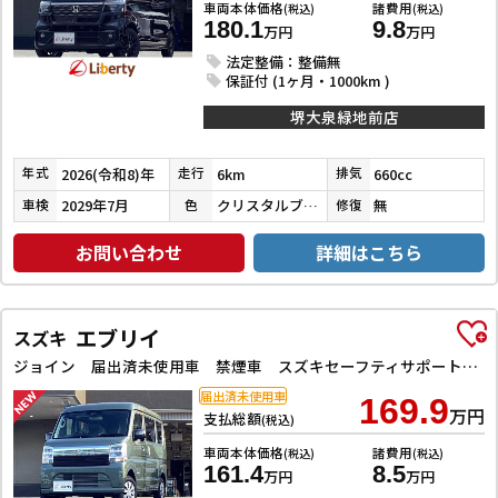
車両本体価格
諸費用
(税込)
(税込)
180.1
9.8
万円
万円
法定整備：整備無
保証付 (1ヶ月・1000km )
堺大泉緑地前店
2026(令和8)年
6km
660cc
年式
走行
排気
2029年7月
クリスタルブラックパール
無
車検
色
修復
お問い合わせ
詳細はこちら
エブリイ
スズキ
ジョイン 届出済未使用車 禁煙車 スズキセーフティサポート LEDヘッドライト 両側スライドドア スマートキー プッシュスタート 障害物センサー 運転席シートヒーター 電動格納ミラー
届出済未使用車
169.9
万円
支払総額
(税込)
車両本体価格
諸費用
(税込)
(税込)
161.4
8.5
万円
万円