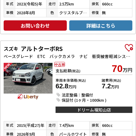
2023(令和5)年
2.5万km
660cc
年式
走行
排気
2028年8月
クリスタルブラックパール
無
車検
色
修復
お問い合わせ
詳細はこちら
アルトターボRS
スズキ
ベースグレード ETC バックカメラ ナビ 衝突被害軽減システム オートライト HID スマートキー アイドリングストップ 電動格納ミラー シートヒーター AT 盗難防止システム ABS ESC アルミホイール
中古車
70
万円
支払総額
(税込)
車両本体価格
諸費用
(税込)
(税込)
62.8
7.2
万円
万円
法定整備：整備付
保証付 (1ヶ月・1000km )
ドリーム福知山店
2015(平成27)年
7.4万km
660cc
年式
走行
排気
2026年9月
パールホワイト
無
車検
色
修復