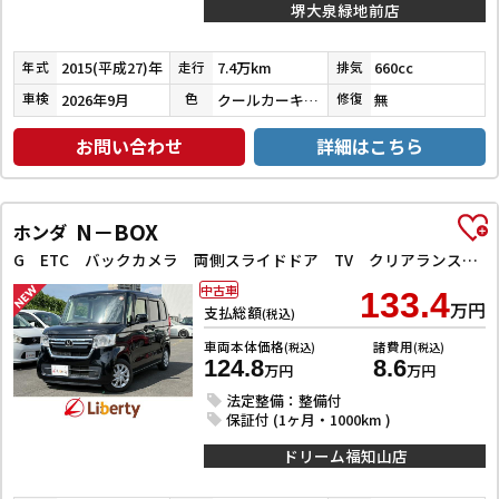
堺大泉緑地前店
2015(平成27)年
7.4万km
660cc
年式
走行
排気
2026年9月
クールカーキパールメタリック／ホワイト
無
車検
色
修復
お問い合わせ
詳細はこちら
N－BOX
ホンダ
G ETC バックカメラ 両側スライドドア TV クリアランスソナー オートクルーズコントロール レーンアシスト 衝突被害軽減システム オートライト LEDヘッドランプ スマートキー
中古車
133.4
万円
支払総額
(税込)
車両本体価格
諸費用
(税込)
(税込)
124.8
8.6
万円
万円
法定整備：整備付
保証付 (1ヶ月・1000km )
ドリーム福知山店