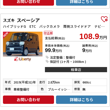
お問い合わせ
詳細はこちら
スペーシア
スズキ
ハイブリッドG ETC バックカメラ 両側スライドドア ナビ TV クリアランスソナー レーンアシスト 衝突被害軽減システム オートライト スマートキー アイドリングストップ 電動格納ミラー ベンチシート CVT
中古車
108.9
万円
支払総額
(税込)
車両本体価格
諸費用
(税込)
(税込)
99.9
9
万円
万円
法定整備：整備付
保証付 (1ヶ月・1000km )
精華店
2019(平成31)年
2.8万km
660cc
年式
走行
排気
車検整備付
ブルーイッシュブラックパール３
無
車検
色
修復
お問い合わせ
詳細はこちら