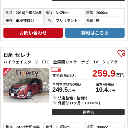
2018(平成30)年
3.4万km
2000cc
年式
走行
排気
車検整備付
ブリリアントホワイトパール３コートパール
無
車検
色
修復
お問い合わせ
詳細はこちら
セレナ
日産
ハイウェイスターV ETC 全周囲カメラ ナビ TV クリアランスソナー オートクルーズコントロール 衝突被害軽減システム 両側電動スライドドア オートライト LEDヘッドランプ スマートキー
中古車
259.9
万円
支払総額
(税込)
車両本体価格
諸費用
(税込)
(税込)
249.5
10.4
万円
万円
法定整備：整備付
保証付 (1ヶ月・1000km )
神戸店
2022(令和4)年
1.9万km
2000cc
年式
走行
排気