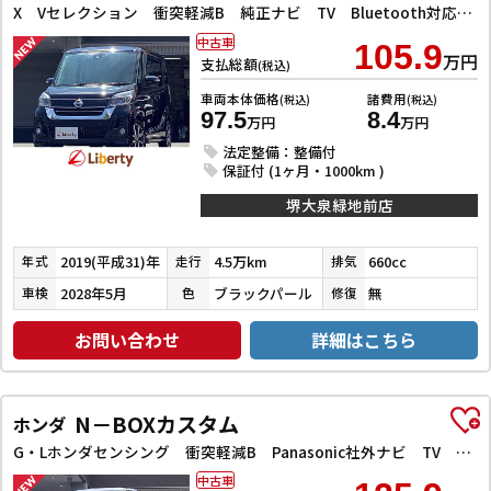
X Vセレクション 衝突軽減B 純正ナビ TV Bluetooth対応 アラウンドビューモニター 両側自動ドア 革巻きステアリング HIDヘッドライト フォグライト スマートキー プッシュスタート アイドリングストップ
中古車
105.9
万円
支払総額
(税込)
車両本体価格
諸費用
(税込)
(税込)
97.5
8.4
万円
万円
法定整備：整備付
保証付 (1ヶ月・1000km )
堺大泉緑地前店
2019(平成31)年
4.5万km
660cc
年式
走行
排気
2028年5月
ブラックパール
無
車検
色
修復
お問い合わせ
詳細はこちら
N－BOXカスタム
ホンダ
G・Lホンダセンシング 衝突軽減B Panasonic社外ナビ TV Bカメラ ビルドインETC アダプティブクルーズコントロール 左パワースライドドア LEDヘッドライト フォグライト スマートキー プッシュスタート
中古車