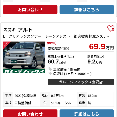
お問い合わせ
詳細はこちら
アルト
スズキ
L クリアランスソナー レーンアシスト 衝突被害軽減システム オートライト キーレスエントリー アイドリングストップ 電動格納ミラー シートヒーター CVT 盗難防止システム ABS ESC CD
中古車
69.9
万円
支払総額
(税込)
車両本体価格
諸費用
(税込)
(税込)
60.7
9.2
万円
万円
法定整備：整備付
保証付 (1ヶ月・1000km )
ガレージフィックス金沢店
2021(令和3)年
0.9万km
660cc
年式
走行
排気
車検整備付
シルキーシルバーメタリック
無
車検
色
修復
お問い合わせ
詳細はこちら