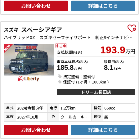
お問い合わせ
詳細はこちら
スペーシアギア
スズキ
ハイブリッドXZ スズキセーフティサポート 純正9インチナビ TV Bluetooth対応 全方位カメラ 両側自動ドア ヘッドアップディスプレイ アダプティブクルーズコントロール ステアリングヒーター LEDヘッドライ
中古車
193.9
万円
支払総額
(税込)
車両本体価格
諸費用
(税込)
(税込)
185.8
8.1
万円
万円
法定整備：整備付
保証付 (1ヶ月・1000km )
ドリーム長田店
2024(令和6)年
1.2万km
660cc
年式
走行
排気
2027年10月
クールカーキパールメタリック／ガンメタリック
無
車検
色
修復
お問い合わせ
詳細はこちら