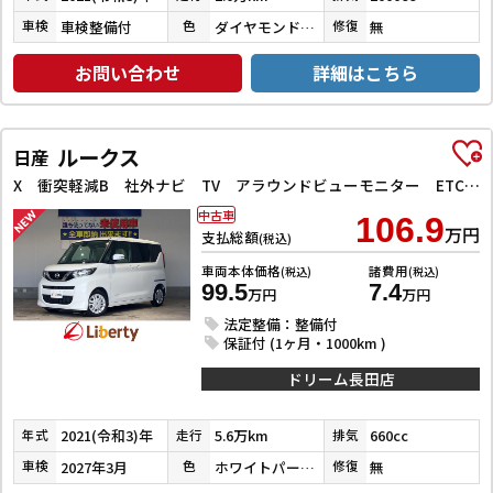
車検整備付
ダイヤモンドブラックパール
無
車検
色
修復
お問い合わせ
詳細はこちら
ルークス
日産
X 衝突軽減B 社外ナビ TV アラウンドビューモニター ETC 左パワースライドドア スマートキー プッシュスタート アイドリングストップ ステアリングスイッチ タッチパネルオートエアコン
中古車
106.9
万円
支払総額
(税込)
車両本体価格
諸費用
(税込)
(税込)
99.5
7.4
万円
万円
法定整備：整備付
保証付 (1ヶ月・1000km )
ドリーム長田店
2021(令和3)年
5.6万km
660cc
年式
走行
排気
2027年3月
ホワイトパール３コートパール
無
車検
色
修復