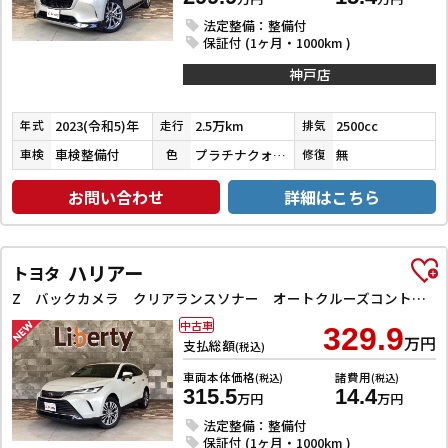
法定整備：整備付
保証付 (1ヶ月・1000km )
神戸店
2023(令和5)年
2.5万km
2500cc
年式
走行
排気
車検整備付
プラチナクォーツメタリック
無
車検
色
修復
お問い合わせ
詳細はこちら
ハリアー
トヨタ
Z バックカメラ クリアランスソナー オートクルーズコントロール レーンアシスト パワーシート 衝突被害軽減システム ナビ TV オートマチックハイビーム オートライト LEDヘッドランプ 電動リアゲート
中古車
329.9
万円
支払総額
(税込)
車両本体価格
諸費用
(税込)
(税込)
315.5
14.4
万円
万円
法定整備：整備付
保証付 (1ヶ月・1000km )