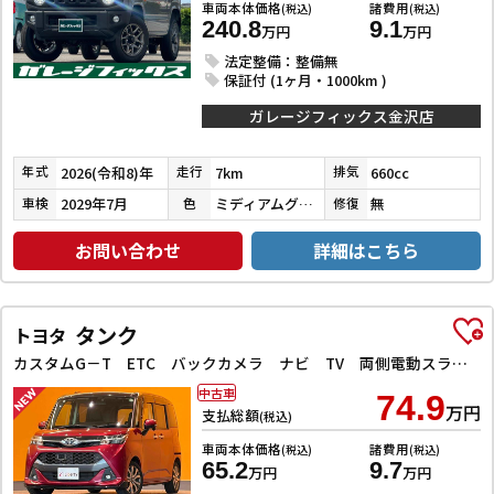
車両本体価格
諸費用
(税込)
(税込)
240.8
9.1
万円
万円
法定整備：整備無
保証付 (1ヶ月・1000km )
ガレージフィックス金沢店
2026(令和8)年
7km
660cc
年式
走行
排気
2029年7月
ミディアムグレー
無
車検
色
修復
お問い合わせ
詳細はこちら
タンク
トヨタ
カスタムG－T ETC バックカメラ ナビ TV 両側電動スライドドア クリアランスソナー オートクルーズコントロール 衝突被害軽減システム アルミホイール LEDヘッドランプ スマートキー
中古車
74.9
万円
支払総額
(税込)
車両本体価格
諸費用
(税込)
(税込)
65.2
9.7
万円
万円