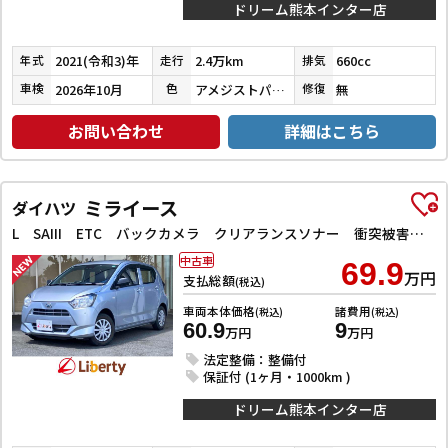
ドリーム熊本インター店
2021(令和3)年
2.4万km
660cc
年式
走行
排気
2026年10月
アメジストパープルパールメタリック
無
車検
色
修復
お問い合わせ
詳細はこちら
ミライース
ダイハツ
L SAIII ETC バックカメラ クリアランスソナー 衝突被害軽減システム オートマチックハイビーム キーレスエントリー アイドリングストップ CVT ESC エアコン パワーウィンドウ
中古車
69.9
万円
支払総額
(税込)
車両本体価格
諸費用
(税込)
(税込)
60.9
9
万円
万円
法定整備：整備付
保証付 (1ヶ月・1000km )
ドリーム熊本インター店