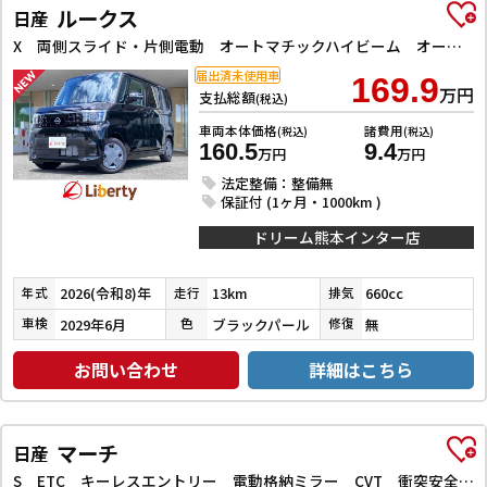
ルークス
日産
X 両側スライド・片側電動 オートマチックハイビーム オートライト スマートキー アイドリングストップ 電動格納ミラー ベンチシート CVT USB エアコン パワーステアリング パワーウィンドウ
届出済未使用車
169.9
万円
支払総額
(税込)
車両本体価格
諸費用
(税込)
(税込)
160.5
9.4
万円
万円
法定整備：整備無
保証付 (1ヶ月・1000km )
ドリーム熊本インター店
2026(令和8)年
13km
660cc
年式
走行
排気
2029年6月
ブラックパール
無
車検
色
修復
お問い合わせ
詳細はこちら
マーチ
日産
S ETC キーレスエントリー 電動格納ミラー CVT 衝突安全ボディ ABS ESC エアコン パワーステアリング パワーウィンドウ