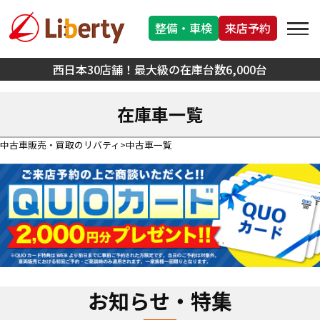
整備・車検
来店予約
西日本30店舗！最大級の在庫台数6,000台
在庫車一覧
中古車販売・買取のリバティ
中古車一覧
お知らせ・特集