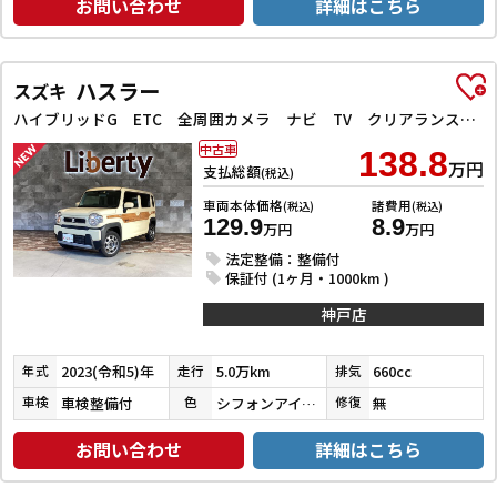
お問い合わせ
詳細はこちら
ハスラー
スズキ
ハイブリッドG ETC 全周囲カメラ ナビ TV クリアランスソナー オートクルーズコントロール レーンアシスト 衝突被害軽減システム オートライト スマートキー アイドリングストップ
中古車
138.8
万円
支払総額
(税込)
車両本体価格
諸費用
(税込)
(税込)
129.9
8.9
万円
万円
法定整備：整備付
保証付 (1ヶ月・1000km )
神戸店
2023(令和5)年
5.0万km
660cc
年式
走行
排気
車検整備付
シフォンアイボリーメタリック
無
車検
色
修復
お問い合わせ
詳細はこちら