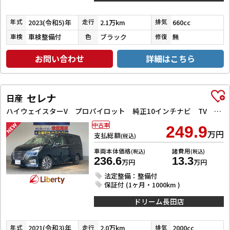
2023(令和5)年
2.1万km
660cc
年式
走行
排気
車検整備付
ブラック
無
車検
色
修復
お問い合わせ
詳細はこちら
セレナ
日産
ハイウェイスターV プロパイロット 純正10インチナビ TV Bluetooth対応 アラウンドビューモニター 両側自動ドア 電子パーキング クルーズコントロール LEDヘッドライト 革巻きステアリング スマートキー
中古車
249.9
万円
支払総額
(税込)
車両本体価格
諸費用
(税込)
(税込)
236.6
13.3
万円
万円
法定整備：整備付
保証付 (1ヶ月・1000km )
ドリーム長田店
2021(令和3)年
2.0万km
2000cc
年式
走行
排気