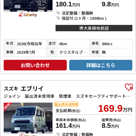
180.1
9.8
万円
万円
法定整備：整備無
保証付 (1ヶ月・1000km )
堺大泉緑地前店
2026(令和8)年
6km
660cc
年式
走行
排気
2029年7月
クリスタルブラックパール
無
車検
色
修復
お問い合わせ
詳細はこちら
エブリイ
スズキ
ジョイン 届出済未使用車 禁煙車 スズキセーフティサポート LEDヘッドライト 両側スライドドア スマートキー プッシュスタート 障害物センサー 運転席シートヒーター 電動格納ミラー
届出済未使用車
169.9
万円
支払総額
(税込)
車両本体価格
諸費用
(税込)
(税込)
161.4
8.5
万円
万円
法定整備：整備無