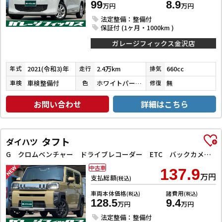
99
8.9
万円
万円
法定整備：整備付
保証付 (1ヶ月・1000km )
ガレージフィックス金沢店
2021(令和3)年
2.4万km
660cc
年式
走行
排気
車検整備付
ホワイトパール３コートパール
無
車検
色
修復
お問い合わせ
詳細はこちら
タフト
ダイハツ
G クロムベンチャー ドライブレコーダー ETC バックカメラ ナビ TV クリアランスソナー 衝突被害軽減システム オートライト LEDヘッドランプ スマートキー アイドリングストップ 電動格納ミラー シートヒーター
中古車
137.9
万円
支払総額
(税込)
車両本体価格
諸費用
(税込)
(税込)
128.5
9.4
万円
万円
法定整備：整備付