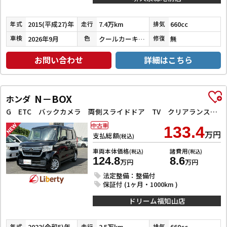
2015(平成27)年
7.4万km
660cc
年式
走行
排気
2026年9月
クールカーキパールメタリック／ホワイト
無
車検
色
修復
お問い合わせ
詳細はこちら
N－BOX
ホンダ
G ETC バックカメラ 両側スライドドア TV クリアランスソナー オートクルーズコントロール レーンアシスト 衝突被害軽減システム オートライト LEDヘッドランプ スマートキー
中古車
133.4
万円
支払総額
(税込)
車両本体価格
諸費用
(税込)
(税込)
124.8
8.6
万円
万円
法定整備：整備付
保証付 (1ヶ月・1000km )
ドリーム福知山店
2023(令和5)年
2.5万km
660cc
年式
走行
排気