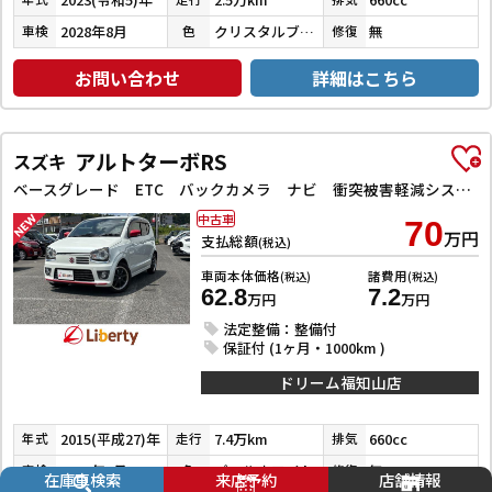
2028年8月
クリスタルブラックパール
無
車検
色
修復
お問い合わせ
詳細はこちら
アルトターボRS
スズキ
ベースグレード ETC バックカメラ ナビ 衝突被害軽減システム オートライト HID スマートキー アイドリングストップ 電動格納ミラー シートヒーター AT 盗難防止システム ABS ESC アルミホイール
中古車
70
万円
支払総額
(税込)
車両本体価格
諸費用
(税込)
(税込)
62.8
7.2
万円
万円
法定整備：整備付
保証付 (1ヶ月・1000km )
ドリーム福知山店
2015(平成27)年
7.4万km
660cc
年式
走行
排気
2026年9月
パールホワイト
無
車検
色
修復
在庫車検索
来店予約
店舗情報