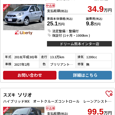
中古車
34.9
万円
支払総額
(税込)
車両本体価格
諸費用
(税込)
(税込)
25.1
9.8
万円
万円
法定整備：整備付
保証付 (1ヶ月・1000km )
ドリーム熊本インター店
2018(平成30)年
13.3万km
1200cc
年式
走行
排気
2027年2月
ブリリアントシルバー
無
車検
色
修復
お問い合わせ
詳細はこちら
ソリオ
スズキ
ハイブリッドMX オートクルーズコントロール レーンアシスト 衝突被害軽減システム 両側スライド・片側電動 スマートキー アイドリングストップ 電動格納ミラー シートヒーター ウォークスルー CVT アルミホイール
中古車
99.5
万円
支払総額
(税込)