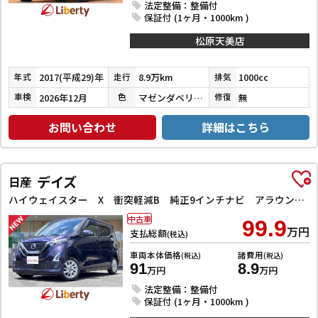
法定整備：整備付
保証付 (1ヶ月・1000km )
松原天美店
2017(平成29)年
8.9万km
1000cc
年式
走行
排気
2026年12月
マゼンダベリーマイカメタリック／ブラックマイカメタリック
無
車検
色
修復
お問い合わせ
詳細はこちら
デイズ
日産
ハイウェイスター X 衝突軽減B 純正9インチナビ アラウンドビューモニター ETC LEDヘッドライト フォグライト スマートキー プッシュスタート アイドリングストップ 革巻きステアリング オートエアコン
中古車
99.9
万円
支払総額
(税込)
車両本体価格
諸費用
(税込)
(税込)
91
8.9
万円
万円
法定整備：整備付
保証付 (1ヶ月・1000km )