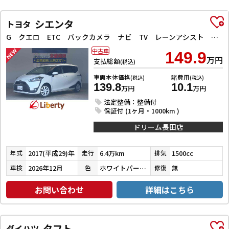
シエンタ
トヨタ
G クエロ ETC バックカメラ ナビ TV レーンアシスト 衝突被害軽減システム 両側電動スライドドア オートマチックハイビーム オートライト LEDヘッドランプ スマートキー アイドリングストップ
中古車
149.9
万円
支払総額
(税込)
車両本体価格
諸費用
(税込)
(税込)
139.8
10.1
万円
万円
法定整備：整備付
保証付 (1ヶ月・1000km )
ドリーム長田店
2017(平成29)年
6.4万km
1500cc
年式
走行
排気
2026年12月
ホワイトパールクリスタルシャイン
無
車検
色
修復
お問い合わせ
詳細はこちら
タフト
ダイハツ