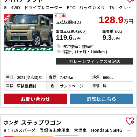
G 4WD ドライブレコーダー ETC バックカメラ TV クリアランスソナー レーンアシスト 衝突被害軽減システム オートライト LEDヘッドランプ ヘッドライトウォッシャー スマートキー
中古車
128.9
万円
支払総額
(税込)
車両本体価格
諸費用
(税込)
(税込)
119.6
9.3
万円
万円
法定整備：整備付
保証付 (1ヶ月・1000km )
ガレージフィックス金沢店
2021(令和3)年
7.4万km
660cc
年式
走行
排気
車検整備付
サンドベージュメタリック
無
車検
色
修復
お問い合わせ
詳細はこちら
ステップワゴン
ホンダ
e：HEVスパーダ 登録済未使用車 禁煙車 HondaSENSING 両側自動ドア アダプティブクルーズコントロール 電子パーキング パワーバックドア アダプティブクルーズコントロール ブラインドスポットモニター