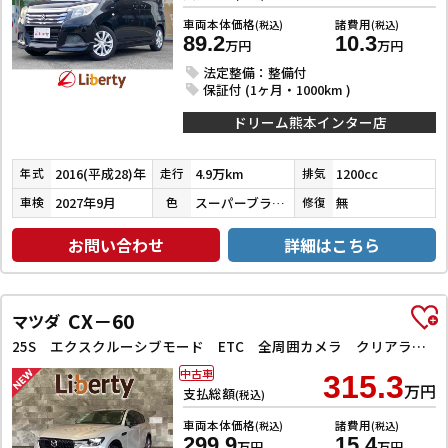
車両本体価格
諸費用
(税込)
(税込)
89.2
10.3
万円
万円
法定整備：整備付
保証付 (1ヶ月・1000km )
ドリーム熊本インター店
2016(平成28)年
4.9万km
1200cc
年式
走行
排気
2027年9月
スーパーブラックパール
無
車検
色
修復
お問い合わせ
詳細はこちら
CX－60
マツダ
25S エクスクルーシブモード ETC 全周囲カメラ クリアランスソナー オートクルーズコントロール レーンアシスト パワーシート 衝突被害軽減システム サンルーフ TV オートマチックハイビーム オートライト 電動リアゲート
中古車
315.3
万円
支払総額
(税込)
車両本体価格
諸費用
(税込)
(税込)
299.9
15.4
万円
万円