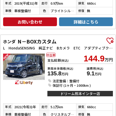
2019(平成31)年
0.9万km
660cc
年式
走行
排気
車検整備付
ブライトシルバーメタリック
無
車検
色
修復
お問い合わせ
詳細はこちら
N－BOXカスタム
ホンダ
L HondaSENSING 純正ナビ Bカメラ ETC アダプティブクルーズコントロール 左パワースライドドア 前席シートヒーター LEDヘッドライト フォグライト スマートキー プッシュスタート
中古車
144.9
万円
支払総額
(税込)
車両本体価格
諸費用
(税込)
(税込)
135.8
9.1
万円
万円
法定整備：整備付
保証付 (1ヶ月・1000km )
ドリーム熊本インター店
2021(令和3)年
5.1万km
660cc
年式
走行
排気
車検整備付
クリスタルブラックパール
無
車検
色
修復