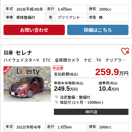
2018(平成30)年
3.4万km
2000cc
年式
走行
排気
車検整備付
ブリリアントホワイトパール３コートパール
無
車検
色
修復
お問い合わせ
詳細はこちら
セレナ
日産
ハイウェイスターV ETC 全周囲カメラ ナビ TV クリアランスソナー オートクルーズコントロール 衝突被害軽減システム 両側電動スライドドア オートライト LEDヘッドランプ スマートキー
中古車
259.9
万円
支払総額
(税込)
車両本体価格
諸費用
(税込)
(税込)
249.5
10.4
万円
万円
法定整備：整備付
保証付 (1ヶ月・1000km )
神戸店
2022(令和4)年
1.9万km
2000cc
年式
走行
排気