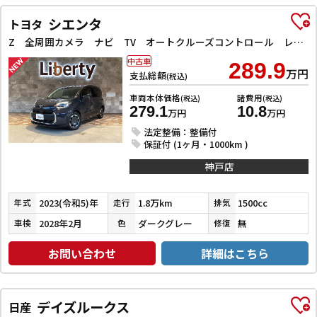
シエンタ
トヨタ
Z 全周囲カメラ ナビ TV オートクルーズコントロール レーンアシスト 衝突被害軽減システム 両側電動スライドドア オートマチックハイビーム オートライト LEDヘッドランプ スマートキー
中古車
289.9
万円
支払総額
(税込)
車両本体価格
諸費用
(税込)
(税込)
279.1
10.8
万円
万円
法定整備：整備付
保証付 (1ヶ月・1000km )
神戸店
2023(令和5)年
1.8万km
1500cc
年式
走行
排気
2028年2月
ダークグレー
無
車検
色
修復
お問い合わせ
詳細はこちら
デイズルークス
日産