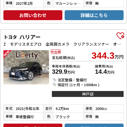
2027年2月
マルーンレッドマルチフレックスパールメタリック
無
車検
色
修復
お問い合わせ
詳細はこちら
ハリアー
トヨタ
Z モデリスタエアロ 全周囲カメラ クリアランスソナー オートクルーズコントロール レーンアシスト パワーシート 衝突被害軽減システム ナビ TV オートマチックハイビーム オートライト LEDヘッドラン
中古車
344.3
万円
支払総額
(税込)
車両本体価格
諸費用
(税込)
(税込)
329.9
14.4
万円
万円
法定整備：整備付
保証付 (1ヶ月・1000km )
神戸店
2021(令和3)年
4.2万km
2000cc
年式
走行
排気
車検整備付
ブラック
無
車検
色
修復