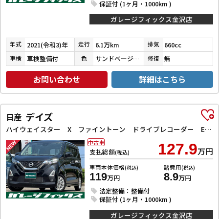
保証付 (1ヶ月・1000km )
ガレージフィックス金沢店
2021(令和3)年
6.1万km
660cc
年式
走行
排気
車検整備付
サンドベージュメタリック
無
車検
色
修復
お問い合わせ
詳細はこちら
デイズ
日産
ハイウェイスター X ファイントーン ドライブレコーダー ETC 全周囲カメラ クリアランスソナー 衝突被害軽減システム オートライト LEDヘッドランプ スマートキー アイドリングストップ 電動格納ミラー ベンチシート CVT
中古車
127.9
万円
支払総額
(税込)
車両本体価格
諸費用
(税込)
(税込)
119
8.9
万円
万円
法定整備：整備付
保証付 (1ヶ月・1000km )
ガレージフィックス金沢店