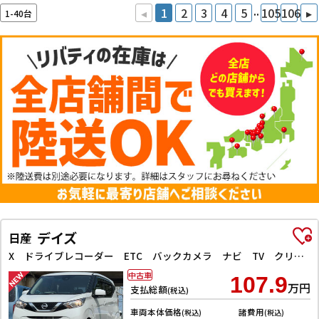
..
◂
1
2
3
4
5
105
106
▸
1-40台
デイズ
日産
X ドライブレコーダー ETC バックカメラ ナビ TV クリアランスソナー 衝突被害軽減システム オートライト スマートキー アイドリングストップ 電動格納ミラー ベンチシート CVT 盗難防止システム
中古車
107.9
万円
支払総額
(税込)
車両本体価格
諸費用
(税込)
(税込)