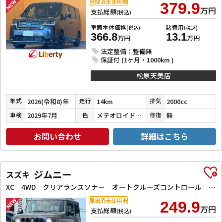
登録済未使用車
379.9
万円
支払総額
(税込)
車両本体価格
諸費用
(税込)
(税込)
366.8
13.1
万円
万円
法定整備：整備無
保証付 (1ヶ月・1000km )
松原天美店
2026(令和8)年
14km
2000cc
年式
走行
排気
2029年7月
メテオロイドグレーメタリック
無
車検
色
修復
お問い合わせ
詳細はこちら
ジムニー
スズキ
XC 4WD クリアランスソナー オートクルーズコントロール レーンアシスト 衝突被害軽減システム オートライト LEDヘッドランプ ヘッドライトウォッシャー スマートキー アイドリングストップ
届出済未使用車
249.9
万円
支払総額
(税込)