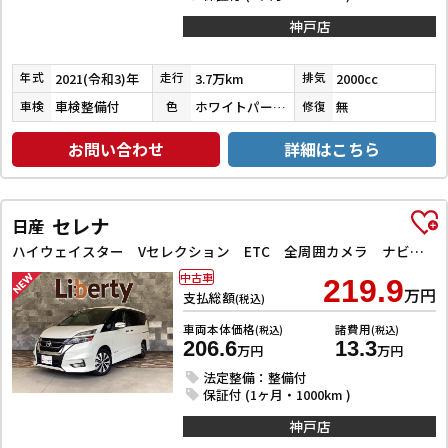
神戸店
2021(令和3)年
3.7万km
2000cc
年式
走行
排気
車検整備付
ホワイトパールクリスタルシャイン
無
車検
色
修復
お問い合わせ
詳細はこちら
セレナ
日産
ハイウェイスター Vセレクション ETC 全周囲カメラ ナビ TV クリアランスソナー オートクルーズコントロール パークアシスト 衝突被害軽減システム 両側電動スライドドア オートライト LEDヘッドランプ
中古車
219.9
万円
支払総額
(税込)
車両本体価格
諸費用
(税込)
(税込)
206.6
13.3
万円
万円
法定整備：整備付
保証付 (1ヶ月・1000km )
神戸店