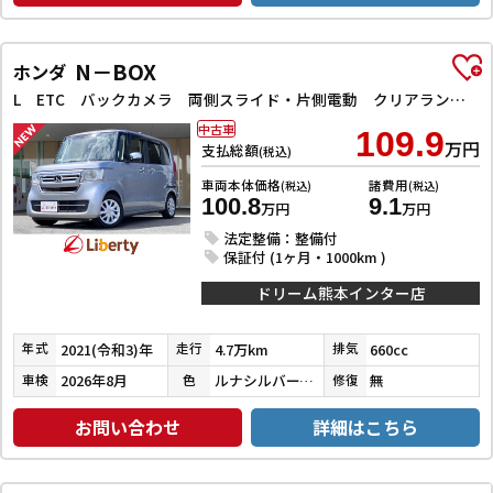
N－BOX
ホンダ
L ETC バックカメラ 両側スライド・片側電動 クリアランスソナー オートクルーズコントロール レーンアシスト 衝突被害軽減システム オートライト スマートキー アイドリングストップ 電動格納ミラー
中古車
109.9
万円
支払総額
(税込)
車両本体価格
諸費用
(税込)
(税込)
100.8
9.1
万円
万円
法定整備：整備付
保証付 (1ヶ月・1000km )
ドリーム熊本インター店
2021(令和3)年
4.7万km
660cc
年式
走行
排気
2026年8月
ルナシルバーメタリック
無
車検
色
修復
お問い合わせ
詳細はこちら