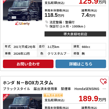
125.9
万円
支払総額
(税込)
車両本体価格
諸費用
(税込)
(税込)
118.5
7.4
万円
万円
法定整備：整備付
保証付 (1ヶ月・1000km )
堺大泉緑地前店
2017(平成29)年
3.1万km
660cc
年式
走行
排気
2026年12月
クリスタルブラックパール
無
車検
色
修復
お問い合わせ
詳細はこちら
N－BOXカスタム
ホンダ
ブラックスタイル 届出済未使用車 禁煙車 HondaSENSING 両側自動ドア アダプティブクルーズコントロール 電子パーキング 前席シートヒーター LEDヘッドライト スマートキー プッシュスタート 純正アルミ
届出済未使用車
189.9
万円
支払総額
(税込)
車両本体価格
諸費用
(税込)
(税込)