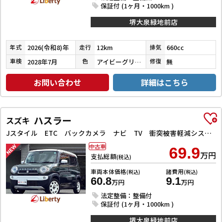
保証付 (1ヶ月・1000km )
堺大泉緑地前店
2026(令和8)年
12km
660cc
年式
走行
排気
2028年7月
アイビーグリーンメタリック
無
車検
色
修復
お問い合わせ
詳細はこちら
ハスラー
スズキ
Jスタイル ETC バックカメラ ナビ TV 衝突被害軽減システム オートライト スマートキー アイドリングストップ 電動格納ミラー シートヒーター ベンチシート CVT ESC CD DVD再生
中古車
69.9
万円
支払総額
(税込)
車両本体価格
諸費用
(税込)
(税込)
60.8
9.1
万円
万円
法定整備：整備付
保証付 (1ヶ月・1000km )
堺大泉緑地前店