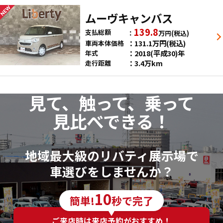
ムーヴキャンバス
139.8
支払総額
万円
(税込)
131.1
万円
(税込)
車両本体価格
2018(平成30)年
年式
3.4万km
走行距離
見て、触って、乗って
見比べできる！
地域最大級のリバティ展示場で
車選びをしませんか？
10
簡単!
秒で完了
ご来店時は来店予約がおすすめ！