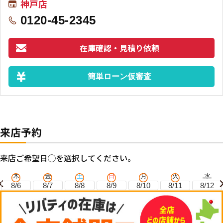
神戸店
0120-45-2345
在庫確認・見積り依頼
簡単ローン仮審査
来店予約
来店ご希望日◯を選択してください。
木
金
土
日
月
火
水
8/6
8/7
8/8
8/9
8/10
8/11
8/12