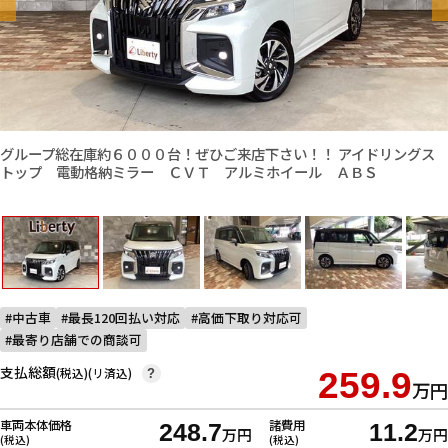
グループ総在庫約６０００台！ぜひご来店下さい！！ アイドリングス
トップ 電動格納ミラー ＣＶＴ アルミホイール ＡＢＳ
中古車
最長120回払い対応
高価下取り対応可
最寄り店舗での商談可
支払総額
(税込)(リ済込)
259.9
?
万円
車両本体価格
諸費用
248.7
11.2
万円
万円
(税込)
(税込)