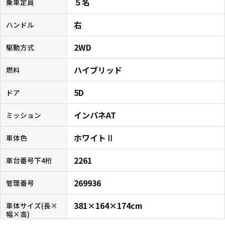
５名
乗車定員
右
ハンドル
2WD
駆動方式
ハイブリッド
燃料
5D
ドア
インパネAT
ミッション
ホワイトⅡ
車体色
2261
車台番号下4桁
269936
管理番号
381×164×174cm
車体サイズ(長×
幅×高)