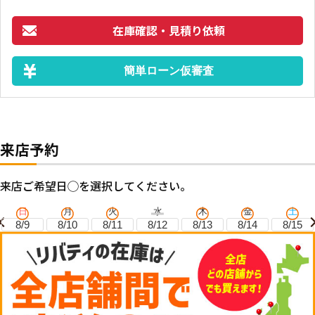
在庫確認・見積り依頼
簡単ローン仮審査
来店予約
来店ご希望日◯を選択してください。
日
月
火
水
木
金
土
8/9
8/10
8/11
8/12
8/13
8/14
8/15