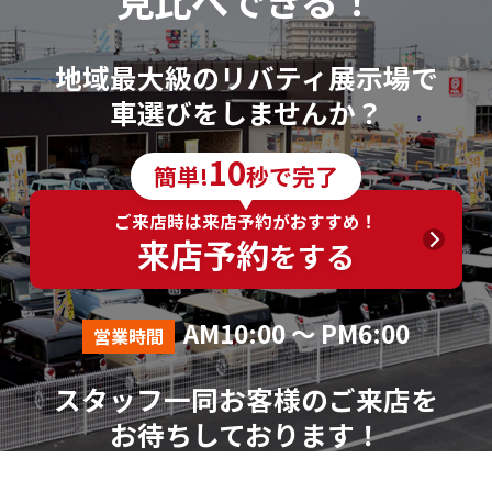
見比べできる！
地域最大級のリバティ展示場で
車選びをしませんか？
10
簡単!
秒で完了
ご来店時は来店予約がおすすめ！
来店予約
をする
AM10:00 ～ PM6:00
営業時間
スタッフ一同お客様のご来店を
お待ちしております！