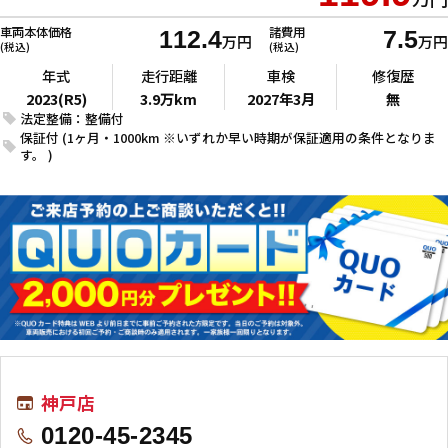
車両本体価格
諸費用
112.4
7.5
万円
万円
(税込)
(税込)
年式
走行距離
車検
修復歴
2023(R5)
3.9万km
2027年3月
無
法定整備：整備付
保証付 (1ヶ月・1000km ※いずれか早い時期が保証適用の条件となりま
す。 )
神戸店
0120-45-2345