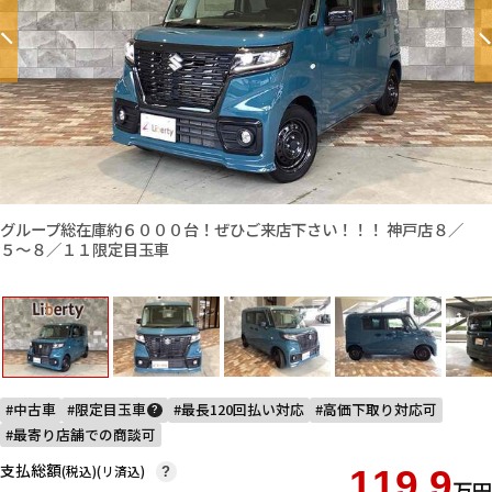
グループ総在庫約６０００台！ぜひご来店下さい！！！ 神戸店８／
５〜８／１１限定目玉車
中古車
限定目玉車
最長120回払い対応
高価下取り対応可
?
最寄り店舗での商談可
支払総額
(税込)(リ済込)
119.9
?
万円