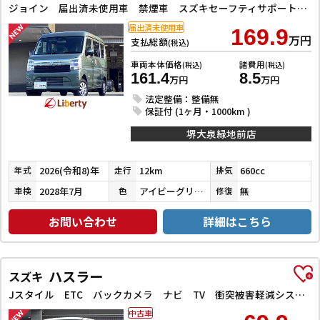
ジョイン 届出済未使用車 禁煙車 スズキセーフティサポート LEDヘッドライト 両側スライドドア スマートキー プッシュスタート 障害物センサー 運転席シートヒーター 電動格納ミラー
届出済未使用車
169.9
万円
支払総額
(税込)
車両本体価格
諸費用
(税込)
(税込)
161.4
8.5
万円
万円
法定整備：整備無
保証付 (1ヶ月・1000km )
堺大泉緑地前店
2026(令和8)年
12km
660cc
年式
走行
排気
2028年7月
アイビーグリーンメタリック
無
車検
色
修復
お問い合わせ
詳細はこちら
ハスラー
スズキ
Jスタイル ETC バックカメラ ナビ TV 衝突被害軽減システム オートライト スマートキー アイドリングストップ 電動格納ミラー シートヒーター ベンチシート CVT ESC CD DVD再生
中古車