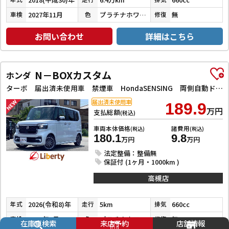
2027年11月
プラチナホワイトパール
無
車検
色
修復
お問い合わせ
詳細はこちら
N－BOXカスタム
ホンダ
ターボ 届出済未使用車 禁煙車 HondaSENSING 両側自動ドア アダプティブクルーズコントロール 電子パーキング 革巻きステアリング パドルシフト 前席シートヒーター LEDヘッドライト スマートキー
届出済未使用車
189.9
万円
支払総額
(税込)
車両本体価格
諸費用
(税込)
(税込)
180.1
9.8
万円
万円
法定整備：整備無
保証付 (1ヶ月・1000km )
高槻店
2026(令和8)年
5km
660cc
年式
走行
排気
2029年7月
プラチナホワイトパール
無
車検
色
修復
在庫車検索
来店予約
店舗情報