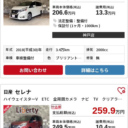
車両本体価格
諸費用
(税込)
(税込)
206.6
13.3
万円
万円
法定整備：整備付
保証付 (1ヶ月・1000km )
神戸店
2018(平成30)年
3.4万km
2000cc
年式
走行
排気
車検整備付
ブリリアントホワイトパール３コートパール
無
車検
色
修復
お問い合わせ
詳細はこちら
セレナ
日産
ハイウェイスターV ETC 全周囲カメラ ナビ TV クリアランスソナー オートクルーズコントロール 衝突被害軽減システム 両側電動スライドドア オートライト LEDヘッドランプ スマートキー
中古車
259.9
万円
支払総額
(税込)
車両本体価格
諸費用
(税込)
(税込)
249.5
10.4
万円
万円