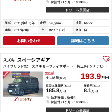
保証付 (1ヶ月・1000km )
ドリーム長田店
2021(令和3)年
5.6万km
660cc
年式
走行
排気
2027年3月
ホワイトパール３コートパール
無
車検
色
修復
お問い合わせ
詳細はこちら
スペーシアギア
スズキ
ハイブリッドXZ スズキセーフティサポート 純正9インチナビ TV Bluetooth対応 全方位カメラ 両側自動ドア ヘッドアップディスプレイ アダプティブクルーズコントロール ステアリングヒーター LEDヘッドライ
中古車
193.9
万円
支払総額
(税込)
車両本体価格
諸費用
(税込)
(税込)
185.8
8.1
万円
万円
法定整備：整備付
保証付 (1ヶ月・1000km )
ドリーム長田店