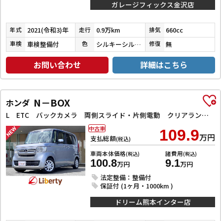
ガレージフィックス金沢店
2021(令和3)年
0.9万km
660cc
年式
走行
排気
車検整備付
シルキーシルバーメタリック
無
車検
色
修復
お問い合わせ
詳細はこちら
N－BOX
ホンダ
L ETC バックカメラ 両側スライド・片側電動 クリアランスソナー オートクルーズコントロール レーンアシスト 衝突被害軽減システム オートライト スマートキー アイドリングストップ 電動格納ミラー
中古車
109.9
万円
支払総額
(税込)
車両本体価格
諸費用
(税込)
(税込)
100.8
9.1
万円
万円
法定整備：整備付
保証付 (1ヶ月・1000km )
ドリーム熊本インター店