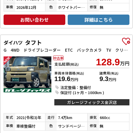
2026年12月
ホワイトパールクリスタルシャイン
無
車検
色
修復
お問い合わせ
詳細はこちら
タフト
ダイハツ
G 4WD ドライブレコーダー ETC バックカメラ TV クリアランスソナー レーンアシスト 衝突被害軽減システム オートライト LEDヘッドランプ ヘッドライトウォッシャー スマートキー
中古車
128.9
万円
支払総額
(税込)
車両本体価格
諸費用
(税込)
(税込)
119.6
9.3
万円
万円
法定整備：整備付
保証付 (1ヶ月・1000km )
ガレージフィックス金沢店
2021(令和3)年
7.4万km
660cc
年式
走行
排気
車検整備付
サンドベージュメタリック
無
車検
色
修復