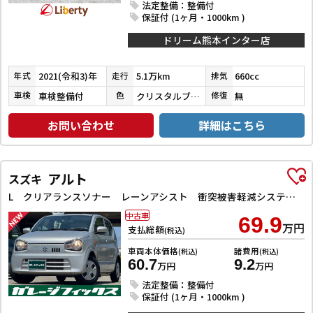
法定整備：整備付
保証付 (1ヶ月・1000km )
ドリーム熊本インター店
2021(令和3)年
5.1万km
660cc
年式
走行
排気
車検整備付
クリスタルブラックパール
無
車検
色
修復
お問い合わせ
詳細はこちら
アルト
スズキ
L クリアランスソナー レーンアシスト 衝突被害軽減システム オートライト キーレスエントリー アイドリングストップ 電動格納ミラー シートヒーター CVT 盗難防止システム ABS ESC CD
中古車
69.9
万円
支払総額
(税込)
車両本体価格
諸費用
(税込)
(税込)
60.7
9.2
万円
万円
法定整備：整備付
保証付 (1ヶ月・1000km )