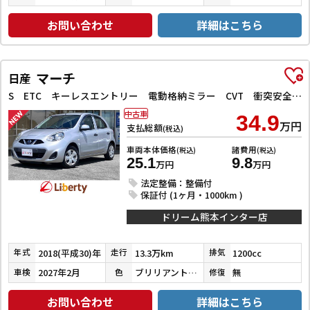
お問い合わせ
詳細はこちら
マーチ
日産
S ETC キーレスエントリー 電動格納ミラー CVT 衝突安全ボディ ABS ESC エアコン パワーステアリング パワーウィンドウ
中古車
34.9
万円
支払総額
(税込)
車両本体価格
諸費用
(税込)
(税込)
25.1
9.8
万円
万円
法定整備：整備付
保証付 (1ヶ月・1000km )
ドリーム熊本インター店
2018(平成30)年
13.3万km
1200cc
年式
走行
排気
2027年2月
ブリリアントシルバー
無
車検
色
修復
お問い合わせ
詳細はこちら