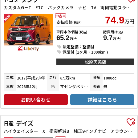
カスタムG－T ETC バックカメラ ナビ TV 両側電動スライドドア クリアランスソナー オートクルーズコントロール 衝突被害軽減システム アルミホイール LEDヘッドランプ スマートキー
中古車
74.9
万円
支払総額
(税込)
車両本体価格
諸費用
(税込)
(税込)
65.2
9.7
万円
万円
法定整備：整備付
保証付 (1ヶ月・1000km )
松原天美店
2017(平成29)年
8.9万km
1000cc
年式
走行
排気
2026年12月
マゼンダベリーマイカメタリック／ブラックマイカメタリック
無
車検
色
修復
お問い合わせ
詳細はこちら
デイズ
日産
ハイウェイスター X 衝突軽減B 純正9インチナビ アラウンドビューモニター ETC LEDヘッドライト フォグライト スマートキー プッシュスタート アイドリングストップ 革巻きステアリング オートエアコン