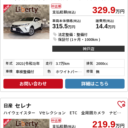
中古車
329.9
万円
支払総額
(税込)
車両本体価格
諸費用
(税込)
(税込)
315.5
14.4
万円
万円
法定整備：整備付
保証付 (1ヶ月・1000km )
神戸店
2021(令和3)年
3.7万km
2000cc
年式
走行
排気
車検整備付
ホワイトパールクリスタルシャイン
無
車検
色
修復
お問い合わせ
詳細はこちら
セレナ
日産
ハイウェイスター Vセレクション ETC 全周囲カメラ ナビ TV クリアランスソナー オートクルーズコントロール パークアシスト 衝突被害軽減システム 両側電動スライドドア オートライト LEDヘッドランプ
中古車
219.9
万円
支払総額
(税込)