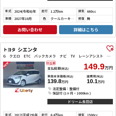
2024(令和6)年
1.2万km
660cc
年式
走行
排気
2027年10月
クールカーキパールメタリック／ガンメタリック
無
車検
色
修復
お問い合わせ
詳細はこちら
シエンタ
トヨタ
G クエロ ETC バックカメラ ナビ TV レーンアシスト 衝突被害軽減システム 両側電動スライドドア オートマチックハイビーム オートライト LEDヘッドランプ スマートキー アイドリングストップ
中古車
149.9
万円
支払総額
(税込)
車両本体価格
諸費用
(税込)
(税込)
139.8
10.1
万円
万円
法定整備：整備付
保証付 (1ヶ月・1000km )
ドリーム長田店
2017(平成29)年
6.4万km
1500cc
年式
走行
排気