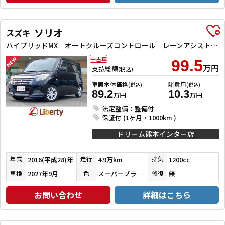
ソリオ
スズキ
ハイブリッドMX オートクルーズコントロール レーンアシスト 衝突被害軽減システム 両側スライド・片側電動 スマートキー アイドリングストップ 電動格納ミラー シートヒーター ウォークスルー CVT アルミホイール
中古車
99.5
万円
支払総額
(税込)
車両本体価格
諸費用
(税込)
(税込)
89.2
10.3
万円
万円
法定整備：整備付
保証付 (1ヶ月・1000km )
ドリーム熊本インター店
2016(平成28)年
4.9万km
1200cc
年式
走行
排気
2027年9月
スーパーブラックパール
無
車検
色
修復
お問い合わせ
詳細はこちら