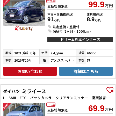
中古車
99.9
万円
支払総額
(税込)
車両本体価格
諸費用
(税込)
(税込)
91
8.9
万円
万円
法定整備：整備付
保証付 (1ヶ月・1000km )
ドリーム熊本インター店
2021(令和3)年
2.4万km
660cc
年式
走行
排気
2026年10月
アメジストパープルパールメタリック
無
車検
色
修復
お問い合わせ
詳細はこちら
ミライース
ダイハツ
L SAIII ETC バックカメラ クリアランスソナー 衝突被害軽減システム オートマチックハイビーム キーレスエントリー アイドリングストップ CVT ESC エアコン パワーウィンドウ
中古車
69.9
万円
支払総額
(税込)