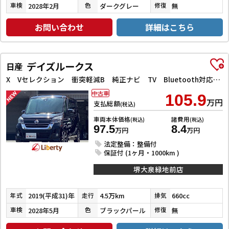
2028年2月
ダークグレー
無
車検
色
修復
お問い合わせ
詳細はこちら
デイズルークス
日産
X Vセレクション 衝突軽減B 純正ナビ TV Bluetooth対応 アラウンドビューモニター 両側自動ドア 革巻きステアリング HIDヘッドライト フォグライト スマートキー プッシュスタート アイドリングストップ
中古車
105.9
万円
支払総額
(税込)
車両本体価格
諸費用
(税込)
(税込)
97.5
8.4
万円
万円
法定整備：整備付
保証付 (1ヶ月・1000km )
堺大泉緑地前店
2019(平成31)年
4.5万km
660cc
年式
走行
排気
2028年5月
ブラックパール
無
車検
色
修復