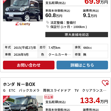
69.9
万円
支払総額
(税込)
車両本体価格
諸費用
(税込)
(税込)
60.8
9.1
万円
万円
法定整備：整備付
保証付 (1ヶ月・1000km )
堺大泉緑地前店
2015(平成27)年
7.4万km
660cc
年式
走行
排気
2026年9月
クールカーキパールメタリック／ホワイト
無
車検
色
修復
お問い合わせ
詳細はこちら
N－BOX
ホンダ
G ETC バックカメラ 両側スライドドア TV クリアランスソナー オートクルーズコントロール レーンアシスト 衝突被害軽減システム オートライト LEDヘッドランプ スマートキー
中古車
133.4
万円
支払総額
(税込)
車両本体価格
諸費用
(税込)
(税込)