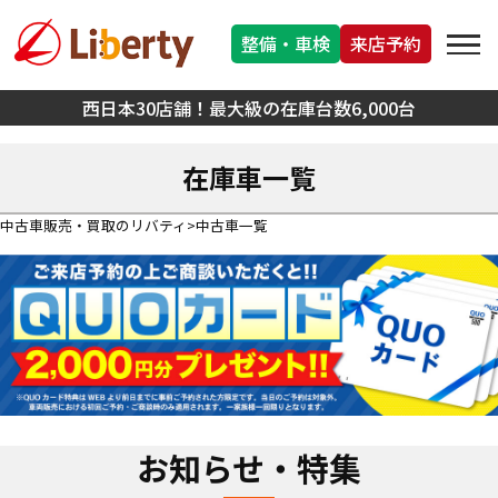
整備・車検
来店予約
西日本30店舗！最大級の在庫台数6,000台
在庫車一覧
中古車販売・買取のリバティ
中古車一覧
お知らせ・特集