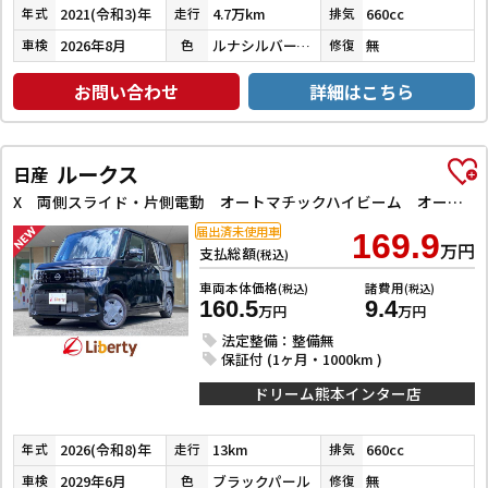
2021(令和3)年
4.7万km
660cc
年式
走行
排気
2026年8月
ルナシルバーメタリック
無
車検
色
修復
お問い合わせ
詳細はこちら
ルークス
日産
X 両側スライド・片側電動 オートマチックハイビーム オートライト スマートキー アイドリングストップ 電動格納ミラー ベンチシート CVT USB エアコン パワーステアリング パワーウィンドウ
届出済未使用車
169.9
万円
支払総額
(税込)
車両本体価格
諸費用
(税込)
(税込)
160.5
9.4
万円
万円
法定整備：整備無
保証付 (1ヶ月・1000km )
ドリーム熊本インター店
2026(令和8)年
13km
660cc
年式
走行
排気
2029年6月
ブラックパール
無
車検
色
修復