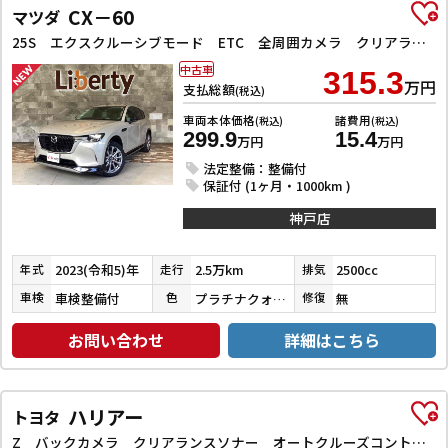
CX－60
マツダ
25S エクスクルーシブモード ETC 全周囲カメラ クリアランスソナー オートクルーズコントロール レーンアシスト パワーシート 衝突被害軽減システム サンルーフ TV オートマチックハイビーム オートライト 電動リアゲート
中古車
315.3
万円
支払総額
(税込)
車両本体価格
諸費用
(税込)
(税込)
299.9
15.4
万円
万円
法定整備：整備付
保証付 (1ヶ月・1000km )
神戸店
2023(令和5)年
2.5万km
2500cc
年式
走行
排気
車検整備付
プラチナクォーツメタリック
無
車検
色
修復
お問い合わせ
詳細はこちら
ハリアー
トヨタ
Z バックカメラ クリアランスソナー オートクルーズコントロール レーンアシスト パワーシート 衝突被害軽減システム ナビ TV オートマチックハイビーム オートライト LEDヘッドランプ 電動リアゲート