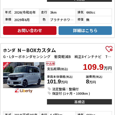
2026(令和8)年
3km
660cc
年式
走行
排気
2029年6月
プラチナホワイトパール
無
車検
色
修復
お問い合わせ
詳細はこちら
N－BOXカスタム
ホンダ
G・Lターボホンダセンシング 衝突軽減B 純正8インチナビ TV Bluetooth対応 Bカメラ ビルドインETC 両側自動ドア アダプティブクルーズコントロール 革巻きステアリング パドルシフト LEDヘッドライト スマートキ
中古車
109.9
万円
支払総額
(税込)
車両本体価格
諸費用
(税込)
(税込)
101.9
8
万円
万円
法定整備：整備付
保証付 (1ヶ月・1000km )
高槻店
2018(平成30)年
6.4万km
660cc
年式
走行
排気