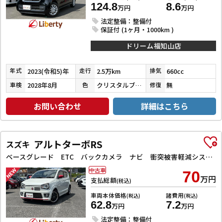
124.8
8.6
万円
万円
法定整備：整備付
保証付 (1ヶ月・1000km )
ドリーム福知山店
2023(令和5)年
2.5万km
660cc
年式
走行
排気
2028年8月
クリスタルブラックパール
無
車検
色
修復
お問い合わせ
詳細はこちら
アルトターボRS
スズキ
ベースグレード ETC バックカメラ ナビ 衝突被害軽減システム オートライト HID スマートキー アイドリングストップ 電動格納ミラー シートヒーター AT 盗難防止システム ABS ESC アルミホイール
中古車
70
万円
支払総額
(税込)
車両本体価格
諸費用
(税込)
(税込)
62.8
7.2
万円
万円
法定整備：整備付