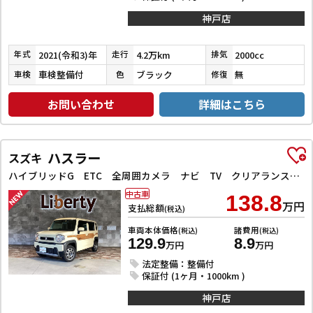
神戸店
2021(令和3)年
4.2万km
2000cc
年式
走行
排気
車検整備付
ブラック
無
車検
色
修復
お問い合わせ
詳細はこちら
ハスラー
スズキ
ハイブリッドG ETC 全周囲カメラ ナビ TV クリアランスソナー オートクルーズコントロール レーンアシスト 衝突被害軽減システム オートライト スマートキー アイドリングストップ
中古車
138.8
万円
支払総額
(税込)
車両本体価格
諸費用
(税込)
(税込)
129.9
8.9
万円
万円
法定整備：整備付
保証付 (1ヶ月・1000km )
神戸店