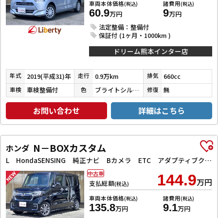
車両本体価格
諸費用
(税込)
(税込)
60.9
9
万円
万円
法定整備：整備付
保証付 (1ヶ月・1000km )
ドリーム熊本インター店
2019(平成31)年
0.9万km
660cc
年式
走行
排気
車検整備付
ブライトシルバーメタリック
無
車検
色
修復
お問い合わせ
詳細はこちら
N－BOXカスタム
ホンダ
L HondaSENSING 純正ナビ Bカメラ ETC アダプティブクルーズコントロール 左パワースライドドア 前席シートヒーター LEDヘッドライト フォグライト スマートキー プッシュスタート
中古車
144.9
万円
支払総額
(税込)
車両本体価格
諸費用
(税込)
(税込)
135.8
9.1
万円
万円