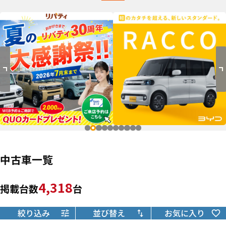
中古車一覧
4,318
掲載台数
台
絞り込み
並び替え
お気に入り