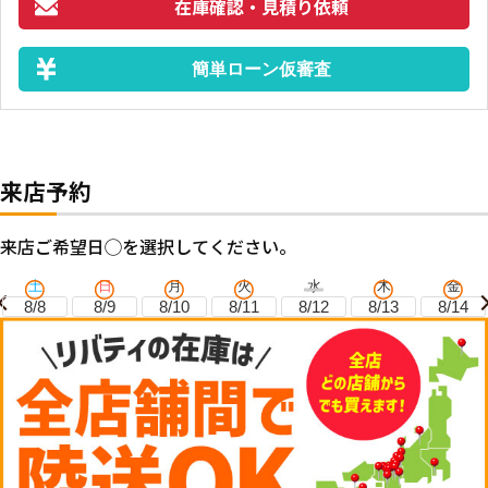
在庫確認・見積り依頼
簡単ローン仮審査
来店予約
来店ご希望日◯を選択してください。
土
日
月
火
水
木
金
8/8
8/9
8/10
8/11
8/12
8/13
8/14