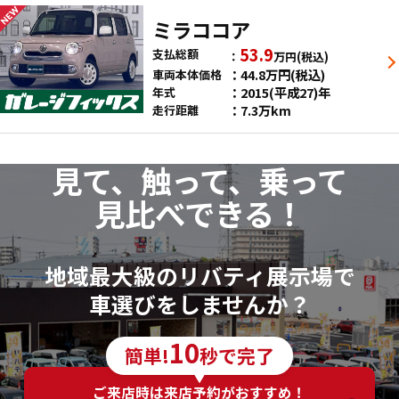
ミラココア
53.9
支払総額
万円
(税込)
44.8
万円
(税込)
車両本体価格
2015(平成27)年
年式
7.3万km
走行距離
見て、触って、乗って
見比べできる！
地域最大級のリバティ展示場で
車選びをしませんか？
10
簡単!
秒で完了
ご来店時は来店予約がおすすめ！