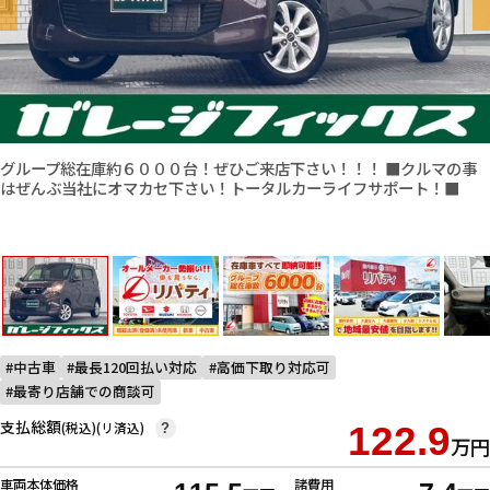
グループ総在庫約６０００台！ぜひご来店下さい！！！ ■クルマの事
はぜんぶ当社にオマカセ下さい！トータルカーライフサポート！■
中古車
最長120回払い対応
高価下取り対応可
最寄り店舗での商談可
支払総額
(税込)(リ済込)
122.9
?
万円
車両本体価格
諸費用