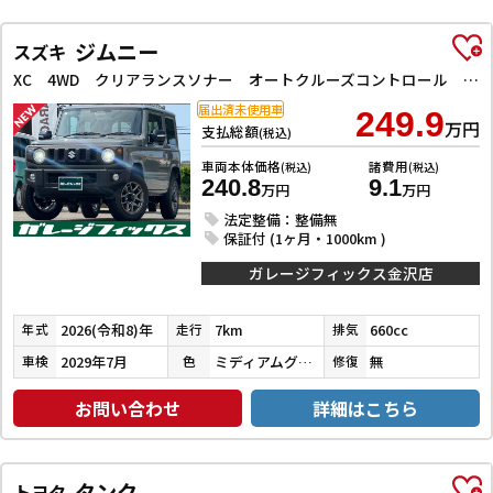
ジムニー
スズキ
XC 4WD クリアランスソナー オートクルーズコントロール レーンアシスト 衝突被害軽減システム オートライト LEDヘッドランプ ヘッドライトウォッシャー スマートキー アイドリングストップ
届出済未使用車
249.9
万円
支払総額
(税込)
車両本体価格
諸費用
(税込)
(税込)
240.8
9.1
万円
万円
法定整備：整備無
保証付 (1ヶ月・1000km )
ガレージフィックス金沢店
2026(令和8)年
7km
660cc
年式
走行
排気
2029年7月
ミディアムグレー
無
車検
色
修復
お問い合わせ
詳細はこちら
タンク
トヨタ