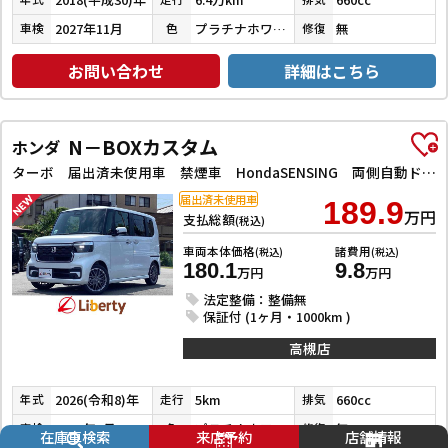
2027年11月
プラチナホワイトパール
無
車検
色
修復
お問い合わせ
詳細はこちら
N－BOXカスタム
ホンダ
ターボ 届出済未使用車 禁煙車 HondaSENSING 両側自動ドア アダプティブクルーズコントロール 電子パーキング 革巻きステアリング パドルシフト 前席シートヒーター LEDヘッドライト スマートキー
届出済未使用車
189.9
万円
支払総額
(税込)
車両本体価格
諸費用
(税込)
(税込)
180.1
9.8
万円
万円
法定整備：整備無
保証付 (1ヶ月・1000km )
高槻店
2026(令和8)年
5km
660cc
年式
走行
排気
2029年7月
プラチナホワイトパール
無
車検
色
修復
在庫車検索
来店予約
店舗情報