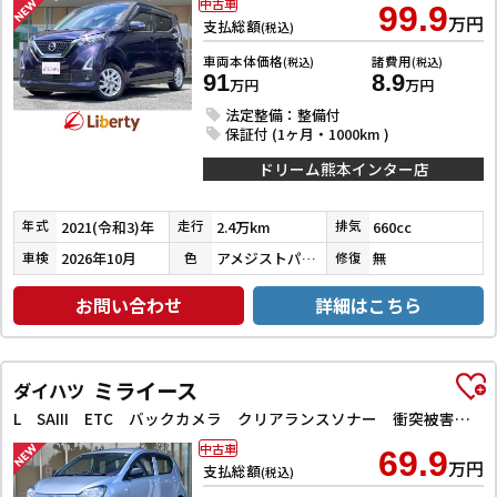
中古車
99.9
万円
支払総額
(税込)
車両本体価格
諸費用
(税込)
(税込)
91
8.9
万円
万円
法定整備：整備付
保証付 (1ヶ月・1000km )
ドリーム熊本インター店
2021(令和3)年
2.4万km
660cc
年式
走行
排気
2026年10月
アメジストパープルパールメタリック
無
車検
色
修復
お問い合わせ
詳細はこちら
ミライース
ダイハツ
L SAIII ETC バックカメラ クリアランスソナー 衝突被害軽減システム オートマチックハイビーム キーレスエントリー アイドリングストップ CVT ESC エアコン パワーウィンドウ
中古車
69.9
万円
支払総額
(税込)