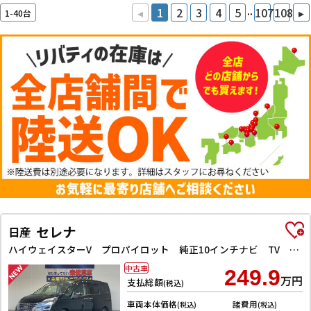
..
◂
1
2
3
4
5
107
108
▸
1-40台
セレナ
日産
ハイウェイスターV プロパイロット 純正10インチナビ TV Bluetooth対応 アラウンドビューモニター 両側自動ドア 電子パーキング クルーズコントロール LEDヘッドライト 革巻きステアリング スマートキー
中古車
249.9
万円
支払総額
(税込)
車両本体価格
諸費用
(税込)
(税込)