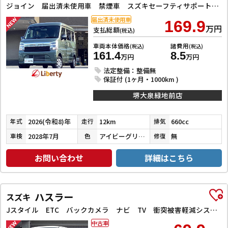
ジョイン 届出済未使用車 禁煙車 スズキセーフティサポート LEDヘッドライト 両側スライドドア スマートキー プッシュスタート 障害物センサー 運転席シートヒーター 電動格納ミラー
届出済未使用車
169.9
万円
支払総額
(税込)
車両本体価格
諸費用
(税込)
(税込)
161.4
8.5
万円
万円
法定整備：整備無
保証付 (1ヶ月・1000km )
堺大泉緑地前店
2026(令和8)年
12km
660cc
年式
走行
排気
2028年7月
アイビーグリーンメタリック
無
車検
色
修復
お問い合わせ
詳細はこちら
ハスラー
スズキ
Jスタイル ETC バックカメラ ナビ TV 衝突被害軽減システム オートライト スマートキー アイドリングストップ 電動格納ミラー シートヒーター ベンチシート CVT ESC CD DVD再生
中古車