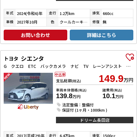
2024(令和6)年
1.2万km
660cc
年式
走行
排気
2027年10月
クールカーキパールメタリック／ガンメタリック
無
車検
色
修復
お問い合わせ
詳細はこちら
シエンタ
トヨタ
G クエロ ETC バックカメラ ナビ TV レーンアシスト 衝突被害軽減システム 両側電動スライドドア オートマチックハイビーム オートライト LEDヘッドランプ スマートキー アイドリングストップ
中古車
149.9
万円
支払総額
(税込)
車両本体価格
諸費用
(税込)
(税込)
139.8
10.1
万円
万円
法定整備：整備付
保証付 (1ヶ月・1000km )
ドリーム長田店
2017(平成29)年
6.4万km
1500cc
年式
走行
排気