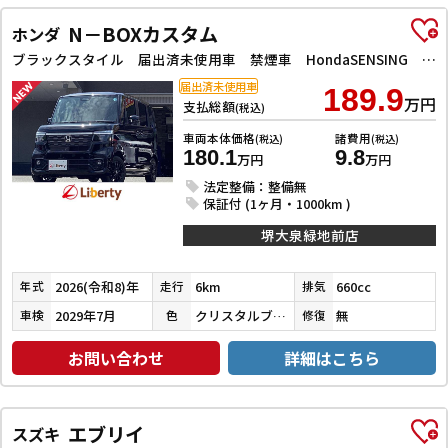
N－BOXカスタム
ホンダ
ブラックスタイル 届出済未使用車 禁煙車 HondaSENSING 両側自動ドア アダプティブクルーズコントロール 電子パーキング 前席シートヒーター LEDヘッドライト スマートキー プッシュスタート 純正アルミ
届出済未使用車
189.9
万円
支払総額
(税込)
車両本体価格
諸費用
(税込)
(税込)
180.1
9.8
万円
万円
法定整備：整備無
保証付 (1ヶ月・1000km )
堺大泉緑地前店
2026(令和8)年
6km
660cc
年式
走行
排気
2029年7月
クリスタルブラックパール
無
車検
色
修復
お問い合わせ
詳細はこちら
エブリイ
スズキ