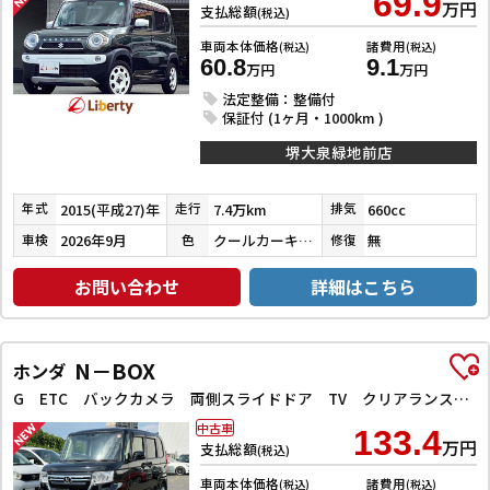
69.9
万円
支払総額
(税込)
車両本体価格
諸費用
(税込)
(税込)
60.8
9.1
万円
万円
法定整備：整備付
保証付 (1ヶ月・1000km )
堺大泉緑地前店
2015(平成27)年
7.4万km
660cc
年式
走行
排気
2026年9月
クールカーキパールメタリック／ホワイト
無
車検
色
修復
お問い合わせ
詳細はこちら
N－BOX
ホンダ
G ETC バックカメラ 両側スライドドア TV クリアランスソナー オートクルーズコントロール レーンアシスト 衝突被害軽減システム オートライト LEDヘッドランプ スマートキー
中古車
133.4
万円
支払総額
(税込)
車両本体価格
諸費用
(税込)
(税込)