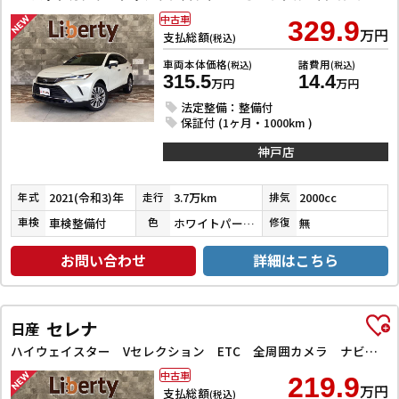
中古車
329.9
万円
支払総額
(税込)
車両本体価格
諸費用
(税込)
(税込)
315.5
14.4
万円
万円
法定整備：整備付
保証付 (1ヶ月・1000km )
神戸店
2021(令和3)年
3.7万km
2000cc
年式
走行
排気
車検整備付
ホワイトパールクリスタルシャイン
無
車検
色
修復
お問い合わせ
詳細はこちら
セレナ
日産
ハイウェイスター Vセレクション ETC 全周囲カメラ ナビ TV クリアランスソナー オートクルーズコントロール パークアシスト 衝突被害軽減システム 両側電動スライドドア オートライト LEDヘッドランプ
中古車
219.9
万円
支払総額
(税込)