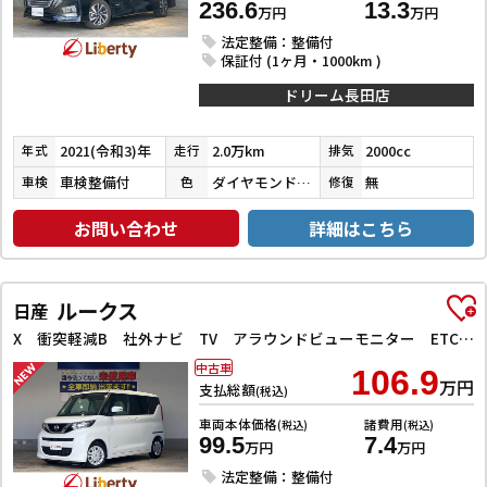
236.6
13.3
万円
万円
法定整備：整備付
保証付 (1ヶ月・1000km )
ドリーム長田店
2021(令和3)年
2.0万km
2000cc
年式
走行
排気
車検整備付
ダイヤモンドブラックパール
無
車検
色
修復
お問い合わせ
詳細はこちら
ルークス
日産
X 衝突軽減B 社外ナビ TV アラウンドビューモニター ETC 左パワースライドドア スマートキー プッシュスタート アイドリングストップ ステアリングスイッチ タッチパネルオートエアコン
中古車
106.9
万円
支払総額
(税込)
車両本体価格
諸費用
(税込)
(税込)
99.5
7.4
万円
万円
法定整備：整備付