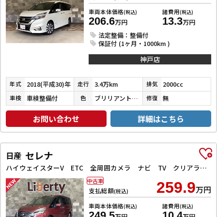
車両本体価格
諸費用
(税込)
(税込)
206.6
13.3
万円
万円
法定整備：整備付
保証付 (1ヶ月・1000km )
神戸店
2018(平成30)年
3.4万km
2000cc
年式
走行
排気
車検整備付
ブリリアントホワイトパール３コートパール
無
車検
色
修復
お問い合わせ
詳細はこちら
セレナ
日産
ハイウェイスターV ETC 全周囲カメラ ナビ TV クリアランスソナー オートクルーズコントロール 衝突被害軽減システム 両側電動スライドドア オートライト LEDヘッドランプ スマートキー
中古車
259.9
万円
支払総額
(税込)
車両本体価格
諸費用
(税込)
(税込)
249.5
10.4
万円
万円