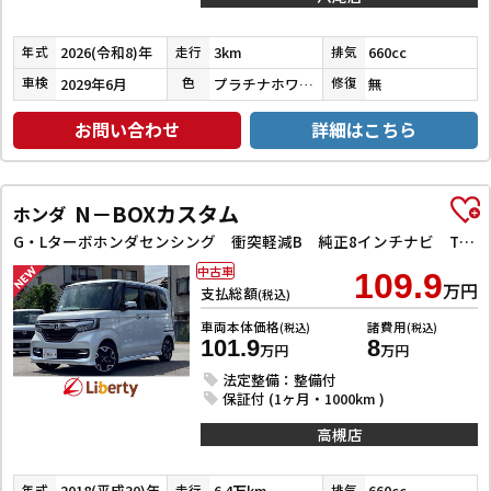
2026(令和8)年
3km
660cc
年式
走行
排気
2029年6月
プラチナホワイトパール
無
車検
色
修復
お問い合わせ
詳細はこちら
N－BOXカスタム
ホンダ
G・Lターボホンダセンシング 衝突軽減B 純正8インチナビ TV Bluetooth対応 Bカメラ ビルドインETC 両側自動ドア アダプティブクルーズコントロール 革巻きステアリング パドルシフト LEDヘッドライト スマートキ
中古車
109.9
万円
支払総額
(税込)
車両本体価格
諸費用
(税込)
(税込)
101.9
8
万円
万円
法定整備：整備付
保証付 (1ヶ月・1000km )
高槻店
2018(平成30)年
6.4万km
660cc
年式
走行
排気