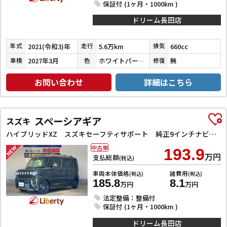
保証付 (1ヶ月・1000km )
ドリーム長田店
2021(令和3)年
5.6万km
660cc
年式
走行
排気
2027年3月
ホワイトパール３コートパール
無
車検
色
修復
お問い合わせ
詳細はこちら
スペーシアギア
スズキ
ハイブリッドXZ スズキセーフティサポート 純正9インチナビ TV Bluetooth対応 全方位カメラ 両側自動ドア ヘッドアップディスプレイ アダプティブクルーズコントロール ステアリングヒーター LEDヘッドライ
中古車
193.9
万円
支払総額
(税込)
車両本体価格
諸費用
(税込)
(税込)
185.8
8.1
万円
万円
法定整備：整備付
保証付 (1ヶ月・1000km )
ドリーム長田店