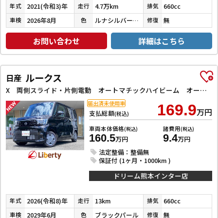
2021(令和3)年
4.7万km
660cc
年式
走行
排気
2026年8月
ルナシルバーメタリック
無
車検
色
修復
お問い合わせ
詳細はこちら
ルークス
日産
X 両側スライド・片側電動 オートマチックハイビーム オートライト スマートキー アイドリングストップ 電動格納ミラー ベンチシート CVT USB エアコン パワーステアリング パワーウィンドウ
届出済未使用車
169.9
万円
支払総額
(税込)
車両本体価格
諸費用
(税込)
(税込)
160.5
9.4
万円
万円
法定整備：整備無
保証付 (1ヶ月・1000km )
ドリーム熊本インター店
2026(令和8)年
13km
660cc
年式
走行
排気
2029年6月
ブラックパール
無
車検
色
修復