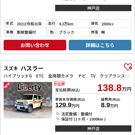
神戸店
2021(令和3)年
4.2万km
2000cc
年式
走行
排気
車検整備付
ブラック
無
車検
色
修復
お問い合わせ
詳細はこちら
ハスラー
スズキ
ハイブリッドG ETC 全周囲カメラ ナビ TV クリアランスソナー オートクルーズコントロール レーンアシスト 衝突被害軽減システム オートライト スマートキー アイドリングストップ
中古車
138.8
万円
支払総額
(税込)
車両本体価格
諸費用
(税込)
(税込)
129.9
8.9
万円
万円
法定整備：整備付
保証付 (1ヶ月・1000km )
神戸店