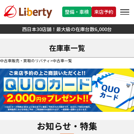
整備・車検
来店予約
西日本30店舗！最大級の在庫台数6,000台
在庫車一覧
中古車販売・買取のリバティ
中古車一覧
お知らせ・特集