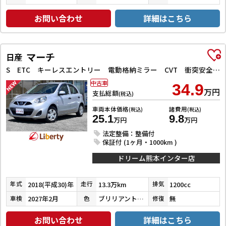
お問い合わせ
詳細はこちら
マーチ
日産
S ETC キーレスエントリー 電動格納ミラー CVT 衝突安全ボディ ABS ESC エアコン パワーステアリング パワーウィンドウ
中古車
34.9
万円
支払総額
(税込)
車両本体価格
諸費用
(税込)
(税込)
25.1
9.8
万円
万円
法定整備：整備付
保証付 (1ヶ月・1000km )
ドリーム熊本インター店
2018(平成30)年
13.3万km
1200cc
年式
走行
排気
2027年2月
ブリリアントシルバー
無
車検
色
修復
お問い合わせ
詳細はこちら