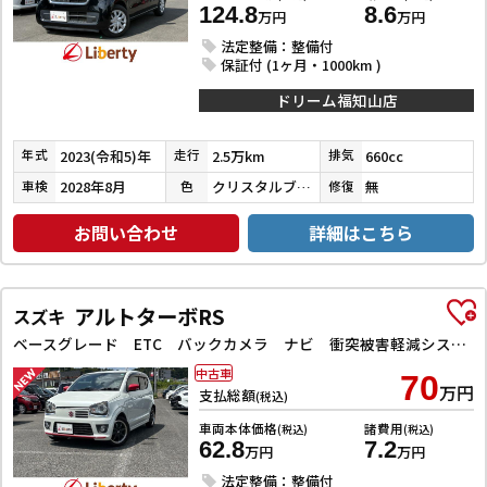
124.8
8.6
万円
万円
法定整備：整備付
保証付 (1ヶ月・1000km )
ドリーム福知山店
2023(令和5)年
2.5万km
660cc
年式
走行
排気
2028年8月
クリスタルブラックパール
無
車検
色
修復
お問い合わせ
詳細はこちら
アルトターボRS
スズキ
ベースグレード ETC バックカメラ ナビ 衝突被害軽減システム オートライト HID スマートキー アイドリングストップ 電動格納ミラー シートヒーター AT 盗難防止システム ABS ESC アルミホイール
中古車
70
万円
支払総額
(税込)
車両本体価格
諸費用
(税込)
(税込)
62.8
7.2
万円
万円
法定整備：整備付