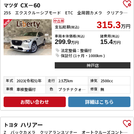
CX－60
マツダ
25S エクスクルーシブモード ETC 全周囲カメラ クリアランスソナー オートクルーズコントロール レーンアシスト パワーシート 衝突被害軽減システム サンルーフ TV オートマチックハイビーム オートライト 電動リアゲート
中古車
315.3
万円
支払総額
(税込)
車両本体価格
諸費用
(税込)
(税込)
299.9
15.4
万円
万円
法定整備：整備付
保証付 (1ヶ月・1000km )
神戸店
2023(令和5)年
2.5万km
2500cc
年式
走行
排気
車検整備付
プラチナクォーツメタリック
無
車検
色
修復
お問い合わせ
詳細はこちら
ハリアー
トヨタ
Z バックカメラ クリアランスソナー オートクルーズコントロール レーンアシスト パワーシート 衝突被害軽減システム ナビ TV オートマチックハイビーム オートライト LEDヘッドランプ 電動リアゲート