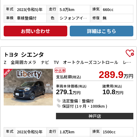
2023(令和5)年
5.0万km
660cc
年式
走行
排気
車検整備付
シフォンアイボリーメタリック
無
車検
色
修復
お問い合わせ
詳細はこちら
シエンタ
トヨタ
Z 全周囲カメラ ナビ TV オートクルーズコントロール レーンアシスト 衝突被害軽減システム 両側電動スライドドア オートマチックハイビーム オートライト LEDヘッドランプ スマートキー
中古車
289.9
万円
支払総額
(税込)
車両本体価格
諸費用
(税込)
(税込)
279.1
10.8
万円
万円
法定整備：整備付
保証付 (1ヶ月・1000km )
神戸店
2023(令和5)年
1.8万km
1500cc
年式
走行
排気