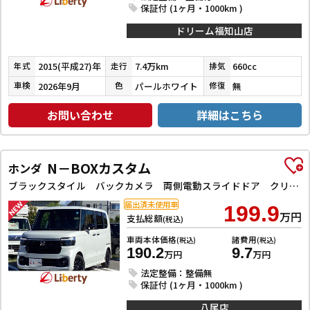
保証付 (1ヶ月・1000km )
ドリーム福知山店
2015(平成27)年
7.4万km
660cc
年式
走行
排気
2026年9月
パールホワイト
無
車検
色
修復
お問い合わせ
詳細はこちら
N－BOXカスタム
ホンダ
ブラックスタイル バックカメラ 両側電動スライドドア クリアランスソナー オートクルーズコントロール レーンアシスト 衝突被害軽減システム オートライト LEDヘッドランプ スマートキー アイドリングストップ
届出済未使用車
199.9
万円
支払総額
(税込)
車両本体価格
諸費用
(税込)
(税込)
190.2
9.7
万円
万円
法定整備：整備無
保証付 (1ヶ月・1000km )
八尾店