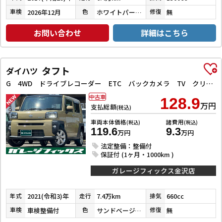
2026年12月
ホワイトパールクリスタルシャイン
無
車検
色
修復
お問い合わせ
詳細はこちら
タフト
ダイハツ
G 4WD ドライブレコーダー ETC バックカメラ TV クリアランスソナー レーンアシスト 衝突被害軽減システム オートライト LEDヘッドランプ ヘッドライトウォッシャー スマートキー
中古車
128.9
万円
支払総額
(税込)
車両本体価格
諸費用
(税込)
(税込)
119.6
9.3
万円
万円
法定整備：整備付
保証付 (1ヶ月・1000km )
ガレージフィックス金沢店
2021(令和3)年
7.4万km
660cc
年式
走行
排気
車検整備付
サンドベージュメタリック
無
車検
色
修復