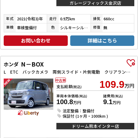
ガレージフィックス金沢店
2021(令和3)年
0.9万km
660cc
年式
走行
排気
車検整備付
シルキーシルバーメタリック
無
車検
色
修復
お問い合わせ
詳細はこちら
N－BOX
ホンダ
L ETC バックカメラ 両側スライド・片側電動 クリアランスソナー オートクルーズコントロール レーンアシスト 衝突被害軽減システム オートライト スマートキー アイドリングストップ 電動格納ミラー
中古車
109.9
万円
支払総額
(税込)
車両本体価格
諸費用
(税込)
(税込)
100.8
9.1
万円
万円
法定整備：整備付
保証付 (1ヶ月・1000km )
ドリーム熊本インター店