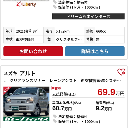
法定整備：整備付
保証付 (1ヶ月・1000km )
ドリーム熊本インター店
2021(令和3)年
5.1万km
660cc
年式
走行
排気
車検整備付
クリスタルブラックパール
無
車検
色
修復
お問い合わせ
詳細はこちら
アルト
スズキ
L クリアランスソナー レーンアシスト 衝突被害軽減システム オートライト キーレスエントリー アイドリングストップ 電動格納ミラー シートヒーター CVT 盗難防止システム ABS ESC CD
中古車
69.9
万円
支払総額
(税込)
車両本体価格
諸費用
(税込)
(税込)
60.7
9.2
万円
万円
法定整備：整備付
保証付 (1ヶ月・1000km )