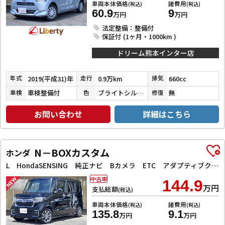
車両本体価格
諸費用
(税込)
(税込)
60.9
9
万円
万円
法定整備：整備付
保証付 (1ヶ月・1000km )
ドリーム熊本インター店
2019(平成31)年
0.9万km
660cc
年式
走行
排気
車検整備付
ブライトシルバーメタリック
無
車検
色
修復
お問い合わせ
詳細はこちら
N－BOXカスタム
ホンダ
L HondaSENSING 純正ナビ Bカメラ ETC アダプティブクルーズコントロール 左パワースライドドア 前席シートヒーター LEDヘッドライト フォグライト スマートキー プッシュスタート
中古車
144.9
万円
支払総額
(税込)
車両本体価格
諸費用
(税込)
(税込)
135.8
9.1
万円
万円