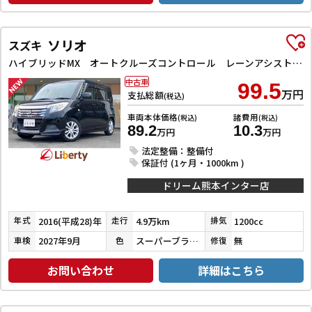
ソリオ
スズキ
ハイブリッドMX オートクルーズコントロール レーンアシスト 衝突被害軽減システム 両側スライド・片側電動 スマートキー アイドリングストップ 電動格納ミラー シートヒーター ウォークスルー CVT アルミホイール
中古車
99.5
万円
支払総額
(税込)
車両本体価格
諸費用
(税込)
(税込)
89.2
10.3
万円
万円
法定整備：整備付
保証付 (1ヶ月・1000km )
ドリーム熊本インター店
2016(平成28)年
4.9万km
1200cc
年式
走行
排気
2027年9月
スーパーブラックパール
無
車検
色
修復
お問い合わせ
詳細はこちら