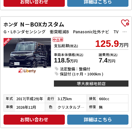
お問い合わせ
詳細はこちら
N－BOXカスタム
ホンダ
G・Lホンダセンシング 衝突軽減B Panasonic社外ナビ TV Bカメラ ビルドインETC アダプティブクルーズコントロール 左パワースライドドア LEDヘッドライト フォグライト スマートキー プッシュスタート
中古車
125.9
万円
支払総額
(税込)
車両本体価格
諸費用
(税込)
(税込)
118.5
7.4
万円
万円
法定整備：整備付
保証付 (1ヶ月・1000km )
堺大泉緑地前店
2017(平成29)年
3.1万km
660cc
年式
走行
排気
2026年12月
クリスタルブラックパール
無
車検
色
修復
お問い合わせ
詳細はこちら