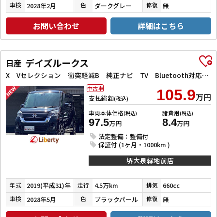
2028年2月
ダークグレー
無
車検
色
修復
お問い合わせ
詳細はこちら
デイズルークス
日産
X Vセレクション 衝突軽減B 純正ナビ TV Bluetooth対応 アラウンドビューモニター 両側自動ドア 革巻きステアリング HIDヘッドライト フォグライト スマートキー プッシュスタート アイドリングストップ
中古車
105.9
万円
支払総額
(税込)
車両本体価格
諸費用
(税込)
(税込)
97.5
8.4
万円
万円
法定整備：整備付
保証付 (1ヶ月・1000km )
堺大泉緑地前店
2019(平成31)年
4.5万km
660cc
年式
走行
排気
2028年5月
ブラックパール
無
車検
色
修復