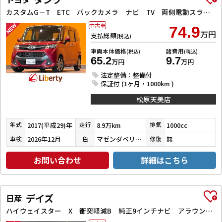
カスタムG－T ETC バックカメラ ナビ TV 両側電動スライドドア クリアランスソナー オートクルーズコントロール 衝突被害軽減システム アルミホイール LEDヘッドランプ スマートキー
中古車
74.9
万円
支払総額
(税込)
車両本体価格
諸費用
(税込)
(税込)
65.2
9.7
万円
万円
法定整備：整備付
保証付 (1ヶ月・1000km )
松原天美店
2017(平成29)年
8.9万km
1000cc
年式
走行
排気
2026年12月
マゼンダベリーマイカメタリック／ブラックマイカメタリック
無
車検
色
修復
お問い合わせ
詳細はこちら
デイズ
日産
ハイウェイスター X 衝突軽減B 純正9インチナビ アラウンドビューモニター ETC LEDヘッドライト フォグライト スマートキー プッシュスタート アイドリングストップ 革巻きステアリング オートエアコン