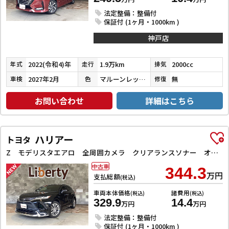
法定整備：整備付
保証付 (1ヶ月・1000km )
神戸店
2022(令和4)年
1.9万km
2000cc
年式
走行
排気
2027年2月
マルーンレッドマルチフレックスパールメタリック
無
車検
色
修復
お問い合わせ
詳細はこちら
ハリアー
トヨタ
Z モデリスタエアロ 全周囲カメラ クリアランスソナー オートクルーズコントロール レーンアシスト パワーシート 衝突被害軽減システム ナビ TV オートマチックハイビーム オートライト LEDヘッドラン
中古車
344.3
万円
支払総額
(税込)
車両本体価格
諸費用
(税込)
(税込)
329.9
14.4
万円
万円
法定整備：整備付
保証付 (1ヶ月・1000km )