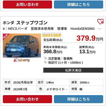
お問い合わせ
詳細はこちら
ステップワゴン
ホンダ
e：HEVスパーダ 登録済未使用車 禁煙車 HondaSENSING 両側自動ドア アダプティブクルーズコントロール 電子パーキング パワーバックドア アダプティブクルーズコントロール ブラインドスポットモニター
登録済未使用車
379.9
万円
支払総額
(税込)
車両本体価格
諸費用
(税込)
(税込)
366.8
13.1
万円
万円
法定整備：整備無
保証付 (1ヶ月・1000km )
松原天美店
2026(令和8)年
14km
2000cc
年式
走行
排気
2029年7月
メテオロイドグレーメタリック
無
車検
色
修復
お問い合わせ
詳細はこちら