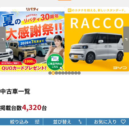
中古車一覧
4,320
掲載台数
台
絞り込み
並び替え
お気に入り