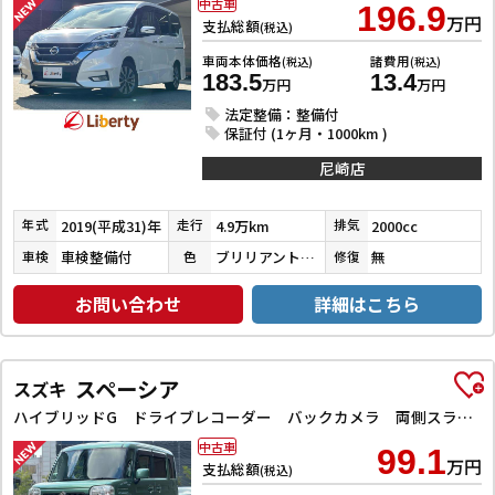
中古車
196.9
万円
支払総額
(税込)
車両本体価格
諸費用
(税込)
(税込)
183.5
13.4
万円
万円
法定整備：整備付
保証付 (1ヶ月・1000km )
尼崎店
2019(平成31)年
4.9万km
2000cc
年式
走行
排気
車検整備付
ブリリアントホワイトパール３コートパール
無
車検
色
修復
お問い合わせ
詳細はこちら
スペーシア
スズキ
ハイブリッドG ドライブレコーダー バックカメラ 両側スライドドア ナビ TV スマートキー アイドリングストップ 電動格納ミラー ベンチシート CVT ESC CD DVD再生 Bluetooth エアコン
中古車
99.1
万円
支払総額
(税込)