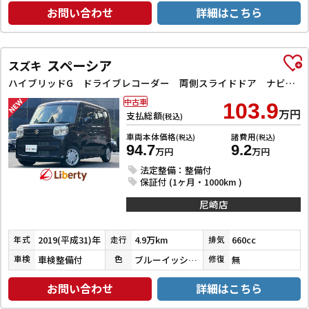
お問い合わせ
詳細はこちら
スペーシア
スズキ
ハイブリッドG ドライブレコーダー 両側スライドドア ナビ TV オートライト スマートキー アイドリングストップ 電動格納ミラー ベンチシート CVT ABS ESC CD エアコン パワーウィンドウ
中古車
103.9
万円
支払総額
(税込)
車両本体価格
諸費用
(税込)
(税込)
94.7
9.2
万円
万円
法定整備：整備付
保証付 (1ヶ月・1000km )
尼崎店
2019(平成31)年
4.9万km
660cc
年式
走行
排気
車検整備付
ブルーイッシュブラックパール３
無
車検
色
修復
お問い合わせ
詳細はこちら