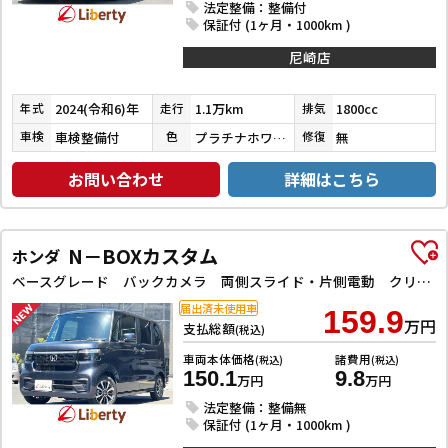
法定整備：整備付
保証付 (1ヶ月・1000km )
尼崎店
2024(令和6)年
1.1万km
1800cc
年式
走行
排気
車検整備付
プラチナホワイトパールマイカ／アティチュードブラックマイカ
無
車検
色
修復
お問い合わせ
詳細はこちら
N－BOXカスタム
ホンダ
ベースグレード バックカメラ 両側スライド・片側電動 クリアランスソナー レーンアシスト オートライト スマートキー 電動格納ミラー CVT ESC USB チップアップシート アルミホイール エアコン
届出済未使用車
159.9
万円
支払総額
(税込)
車両本体価格
諸費用
(税込)
(税込)
150.1
9.8
万円
万円
法定整備：整備無
保証付 (1ヶ月・1000km )