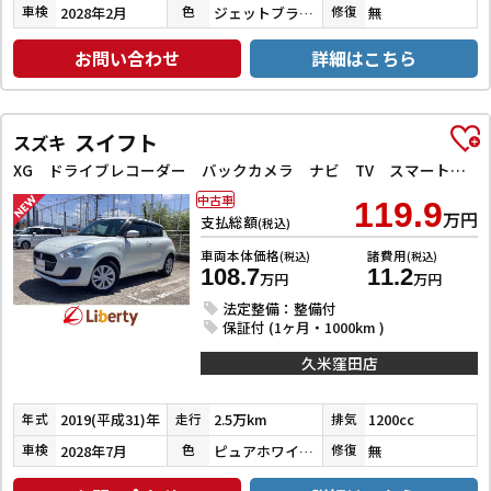
2028年2月
ジェットブラックマイカ
無
車検
色
修復
お問い合わせ
詳細はこちら
スイフト
スズキ
XG ドライブレコーダー バックカメラ ナビ TV スマートキー 電動格納ミラー シートヒーター CVT 盗難防止システム 衝突安全ボディ ABS ESC CD Bluetooth エアコン
中古車
119.9
万円
支払総額
(税込)
車両本体価格
諸費用
(税込)
(税込)
108.7
11.2
万円
万円
法定整備：整備付
保証付 (1ヶ月・1000km )
久米窪田店
2019(平成31)年
2.5万km
1200cc
年式
走行
排気
2028年7月
ピュアホワイトパール
無
車検
色
修復