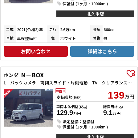
保証付 (1ヶ月・1000km )
北久米店
2021(令和3)年
2.6万km
660cc
年式
走行
排気
車検整備付
ホワイト
無
車検
色
修復
お問い合わせ
詳細はこちら
N－BOX
ホンダ
L バックカメラ 両側スライド・片側電動 TV クリアランスソナー オートクルーズコントロール レーンアシスト 衝突被害軽減システム オートライト スマートキー アイドリングストップ 電動格納ミラー
中古車
139
万円
支払総額
(税込)
車両本体価格
諸費用
(税込)
(税込)
129.9
9.1
万円
万円
法定整備：整備付
保証付 (1ヶ月・1000km )
北久米店