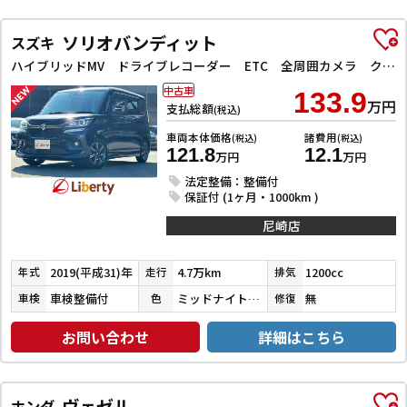
ソリオバンディット
スズキ
ハイブリッドMV ドライブレコーダー ETC 全周囲カメラ クリアランスソナー オートクルーズコントロール レーンアシスト 衝突被害軽減システム 両側スライド・片側電動 LEDヘッドランプ スマートキー
中古車
133.9
万円
支払総額
(税込)
車両本体価格
諸費用
(税込)
(税込)
121.8
12.1
万円
万円
法定整備：整備付
保証付 (1ヶ月・1000km )
尼崎店
2019(平成31)年
4.7万km
1200cc
年式
走行
排気
車検整備付
ミッドナイトバイオレットメタリック
無
車検
色
修復
お問い合わせ
詳細はこちら
ヴェゼル
ホンダ