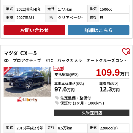
2022(令和4)年
1.7万km
1500cc
年式
走行
排気
2027年3月
クリアベージュメタリック
無
車検
色
修復
お問い合わせ
詳細はこちら
CX－5
マツダ
XD プロアクティブ ETC バックカメラ オートクルーズコントロール レーンアシスト 衝突被害軽減システム ナビ オートライト LEDヘッドランプ アルミホイール スマートキー アイドリングストップ 電動格納ミラー AT
中古車
109.9
万円
支払総額
(税込)
車両本体価格
諸費用
(税込)
(税込)
97.6
12.3
万円
万円
法定整備：整備付
保証付 (1ヶ月・1000km )
久米窪田店
2015(平成27)年
8.5万km
2200cc(D)
年式
走行
排気