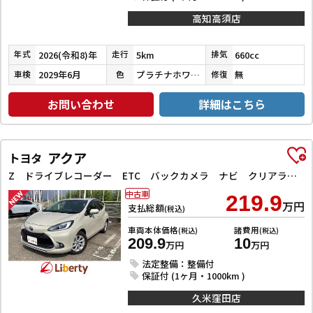
高知高須店
2026(令和8)年
5km
660cc
年式
走行
排気
2029年6月
プラチナホワイトパール
無
車検
色
修復
お問い合わせ
詳細はこちら
アクア
トヨタ
Z ドライブレコーダー ETC バックカメラ ナビ クリアランスソナー オートクルーズコントロール レーンアシスト 衝突被害軽減システム アルミホイール LEDヘッドランプ スマートキー 電動格納ミラー
中古車
219.9
万円
支払総額
(税込)
車両本体価格
諸費用
(税込)
(税込)
209.9
10
万円
万円
法定整備：整備付
保証付 (1ヶ月・1000km )
久米窪田店