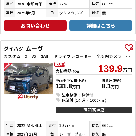
2026(令和8)年
3km
660cc
年式
走行
排気
2029年6月
クリスタルブラックパール
無
車検
色
修復
お問い合わせ
詳細はこちら
ムーヴ
ダイハツ
カスタム X VS SAIII ドライブレコーダー 全周囲カメラ ナビ TV クリアランスソナー 衝突被害軽減システム オートマチックハイビーム オートライト LEDヘッドランプ スマートキー アイドリングストップ 電動格納ミラー
中古車
139.9
万円
支払総額
(税込)
車両本体価格
諸費用
(税込)
(税込)
131.8
8.1
万円
万円
法定整備：整備付
保証付 (1ヶ月・1000km )
高知高須店
2022(令和4)年
1.3万km
660cc
年式
走行
排気
2027年12月
レーザーブルークリスタルシャイン
無
車検
色
修復