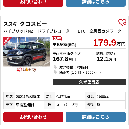
お問い合わせ
詳細はこちら
クロスビー
スズキ
ハイブリッドMZ ドライブレコーダー ETC 全周囲カメラ クリアランスソナー オートクルーズコントロール レーンアシスト 衝突被害軽減システム ナビ TV オートライト LEDヘッドランプ アルミホイール
中古車
179.9
万円
支払総額
(税込)
車両本体価格
諸費用
(税込)
(税込)
167.8
12.1
万円
万円
法定整備：整備付
保証付 (1ヶ月・1000km )
久米窪田店
2021(令和3)年
4.8万km
1000cc
年式
走行
排気
車検整備付
スーパーブラックＰ／ピュアホワイトＰ／バーニングレッドパール
無
車検
色
修復
お問い合わせ
詳細はこちら