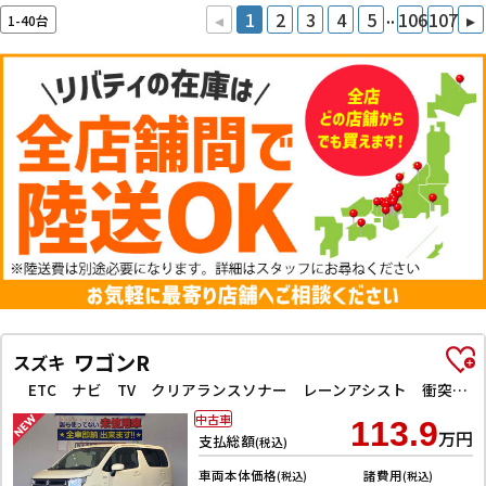
..
◂
1
2
3
4
5
106
107
▸
1-40台
ワゴンR
スズキ
ETC ナビ TV クリアランスソナー レーンアシスト 衝突被害軽減システム オートライト スマートキー アイドリングストップ 電動格納ミラー シートヒーター ベンチシート CVT ESC CD
中古車
113.9
万円
支払総額
(税込)
車両本体価格
諸費用
(税込)
(税込)