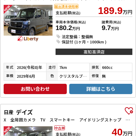
届出済未使用車
189.9
万円
支払総額
(税込)
車両本体価格
諸費用
(税込)
(税込)
180.2
9.7
万円
万円
法定整備：整備無
保証付 (1ヶ月・1000km )
高知高須店
2026(令和8)年
7km
660cc
年式
走行
排気
2029年6月
クリスタルブラックパール
無
車検
色
修復
お問い合わせ
詳細はこちら
デイズ
日産
X 全周囲カメラ TV スマートキー アイドリングストップ 電動格納ミラー ベンチシート CVT 盗難防止システム ABS ミュージックプレイヤー接続可 衝突安全ボディ エアコン パワーステアリング
中古車
40
万円
支払総額
(税込)