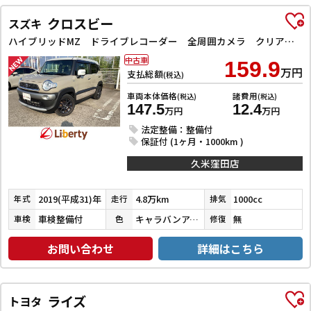
クロスビー
スズキ
ハイブリッドMZ ドライブレコーダー 全周囲カメラ クリアランスソナー オートクルーズコントロール 衝突被害軽減システム ナビ TV LEDヘッドランプ アルミホイール スマートキー 電動格納ミラー シートヒーター
中古車
159.9
万円
支払総額
(税込)
車両本体価格
諸費用
(税込)
(税込)
147.5
12.4
万円
万円
法定整備：整備付
保証付 (1ヶ月・1000km )
久米窪田店
2019(平成31)年
4.8万km
1000cc
年式
走行
排気
車検整備付
キャラバンアイボリーパールメタリック／ピュアホワイトパール
無
車検
色
修復
お問い合わせ
詳細はこちら
ライズ
トヨタ