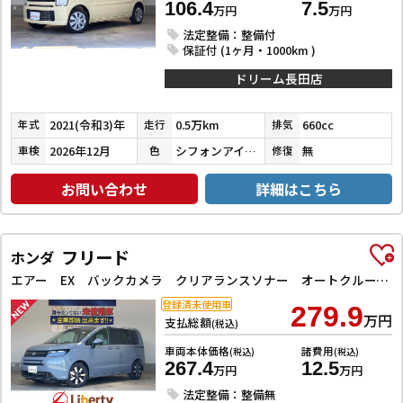
106.4
7.5
万円
万円
法定整備：整備付
保証付 (1ヶ月・1000km )
ドリーム長田店
2021(令和3)年
0.5万km
660cc
年式
走行
排気
2026年12月
シフォンアイボリーメタリック
無
車検
色
修復
お問い合わせ
詳細はこちら
フリード
ホンダ
エアー EX バックカメラ クリアランスソナー オートクルーズコントロール レーンアシスト 衝突被害軽減システム 両側電動スライドドア オートライト LEDヘッドランプ スマートキー 電動格納ミラー シートヒーター
登録済未使用車
279.9
万円
支払総額
(税込)
車両本体価格
諸費用
(税込)
(税込)
267.4
12.5
万円
万円
法定整備：整備無