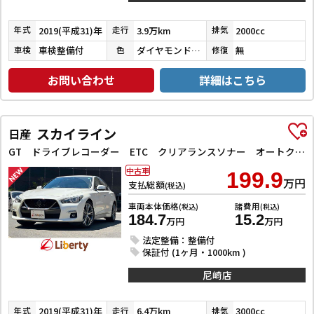
2019(平成31)年
3.9万km
2000cc
年式
走行
排気
車検整備付
ダイヤモンドブラックパール
無
車検
色
修復
お問い合わせ
詳細はこちら
スカイライン
日産
GT ドライブレコーダー ETC クリアランスソナー オートクルーズコントロール 衝突被害軽減システム 全周囲カメラ ナビ TV アルミホイール オートライト LEDヘッドランプ サンルーフ AT
中古車
199.9
万円
支払総額
(税込)
車両本体価格
諸費用
(税込)
(税込)
184.7
15.2
万円
万円
法定整備：整備付
保証付 (1ヶ月・1000km )
尼崎店
2019(平成31)年
6.4万km
3000cc
年式
走行
排気