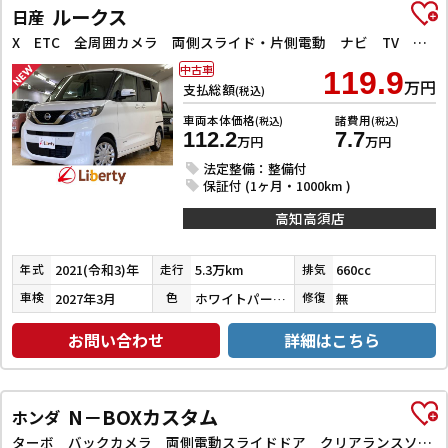
ルークス
日産
X ETC 全周囲カメラ 両側スライド・片側電動 ナビ TV クリアランスソナー 衝突被害軽減システム オートライト スマートキー アイドリングストップ 電動格納ミラー ベンチシート CVT
中古車
119.9
万円
支払総額
(税込)
車両本体価格
諸費用
(税込)
(税込)
112.2
7.7
万円
万円
法定整備：整備付
保証付 (1ヶ月・1000km )
高知高須店
2021(令和3)年
5.3万km
660cc
年式
走行
排気
2027年3月
ホワイトパール３コートパール
無
車検
色
修復
お問い合わせ
詳細はこちら
N－BOXカスタム
ホンダ
ターボ バックカメラ 両側電動スライドドア クリアランスソナー オートクルーズコントロール レーンアシスト 衝突被害軽減システム オートライト LEDヘッドランプ スマートキー アイドリングストップ