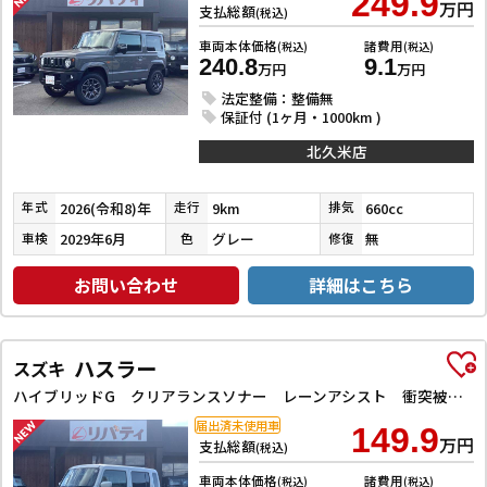
249.9
万円
支払総額
(税込)
車両本体価格
諸費用
(税込)
(税込)
240.8
9.1
万円
万円
法定整備：整備無
保証付 (1ヶ月・1000km )
北久米店
2026(令和8)年
9km
660cc
年式
走行
排気
2029年6月
グレー
無
車検
色
修復
お問い合わせ
詳細はこちら
ハスラー
スズキ
ハイブリッドG クリアランスソナー レーンアシスト 衝突被害軽減システム オートライト スマートキー アイドリングストップ 電動格納ミラー シートヒーター CVT ESC エアコン パワーウィンドウ
届出済未使用車
149.9
万円
支払総額
(税込)
車両本体価格
諸費用
(税込)
(税込)