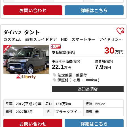
お問い合わせ
詳細はこちら
タント
ダイハツ
カスタムL 両側スライドドア HID スマートキー アイドリングストップ 電動格納ミラー ベンチシート CVT 盗難防止システム ABS アルミホイール 衝突安全ボディ エアコン パワーステアリング
中古車
30
万円
支払総額
(税込)
車両本体価格
諸費用
(税込)
(税込)
22.1
7.9
万円
万円
法定整備：整備付
保証付 (1ヶ月・1000km )
高知高須店
2012(平成24)年
13.0万km
660cc
年式
走行
排気
2027年3月
ブラックマイカメタリック
無
車検
色
修復
お問い合わせ
詳細はこちら