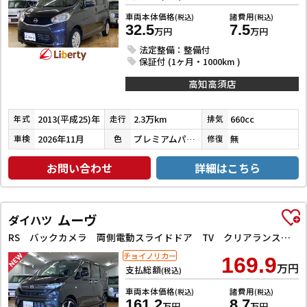
車両本体価格
諸費用
(税込)
(税込)
32.5
7.5
万円
万円
法定整備：整備付
保証付 (1ヶ月・1000km )
高知高須店
2013(平成25)年
2.3万km
660cc
年式
走行
排気
2026年11月
プレミアムパープルパール
無
車検
色
修復
お問い合わせ
詳細はこちら
ムーヴ
ダイハツ
RS バックカメラ 両側電動スライドドア TV クリアランスソナー オートクルーズコントロール 衝突被害軽減システム オートライト LEDヘッドランプ スマートキー アイドリングストップ 電動格納ミラー
チョイノリカー
169.9
万円
支払総額
(税込)
車両本体価格
諸費用
(税込)
(税込)
161.2
8.7
万円
万円