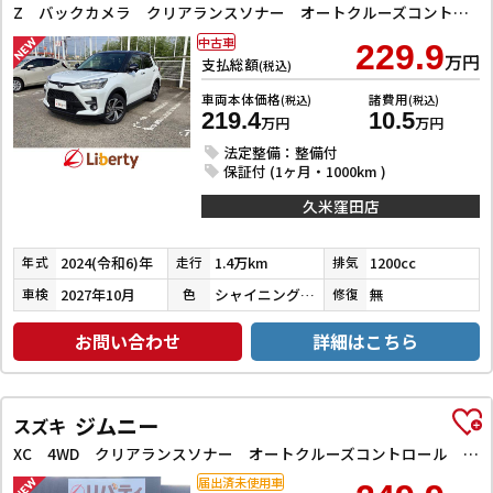
Z バックカメラ クリアランスソナー オートクルーズコントロール レーンアシスト 衝突被害軽減システム TV LEDヘッドランプ アルミホイール スマートキー アイドリングストップ 電動格納ミラー
中古車
229.9
万円
支払総額
(税込)
車両本体価格
諸費用
(税込)
(税込)
219.4
10.5
万円
万円
法定整備：整備付
保証付 (1ヶ月・1000km )
久米窪田店
2024(令和6)年
1.4万km
1200cc
年式
走行
排気
2027年10月
シャイニングホワイトパール／ブラックマイカメタリック
無
車検
色
修復
お問い合わせ
詳細はこちら
ジムニー
スズキ
XC 4WD クリアランスソナー オートクルーズコントロール レーンアシスト 衝突被害軽減システム オートライト ヘッドライトウォッシャー スマートキー アイドリングストップ 電動格納ミラー シートヒーター
届出済未使用車