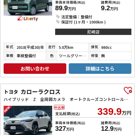
車両本体価格
諸費用
(税込)
(税込)
89.9
9.2
万円
万円
法定整備：整備付
保証付 (1ヶ月・1000km )
尼崎店
2018(平成30)年
5.0万km
660cc
年式
走行
排気
車検整備付
ツールグリーンパールメタリック
無
車検
色
修復
お問い合わせ
詳細はこちら
カローラクロス
トヨタ
ハイブリッド Z 全周囲カメラ オートクルーズコントロール レーンアシスト パワーシート 衝突被害軽減システム ナビ TV オートライト LEDヘッドランプ ヘッドライトウォッシャー 電動リアゲート アルミホイール
中古車
339.9
万円
支払総額
(税込)
車両本体価格
諸費用
(税込)
(税込)
327
12.9
万円
万円