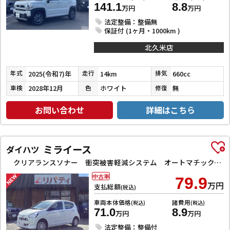
141.1
8.8
万円
万円
法定整備：整備無
保証付 (1ヶ月・1000km )
北久米店
2025(令和7)年
14km
660cc
年式
走行
排気
2028年12月
ホワイト
無
車検
色
修復
お問い合わせ
詳細はこちら
ミライース
ダイハツ
クリアランスソナー 衝突被害軽減システム オートマチックハイビーム オートライト アイドリングストップ CVT ESC CD ミュージックプレイヤー接続可 エアコン パワーステアリング
中古車
79.9
万円
支払総額
(税込)
車両本体価格
諸費用
(税込)
(税込)
71.0
8.9
万円
万円
法定整備：整備付