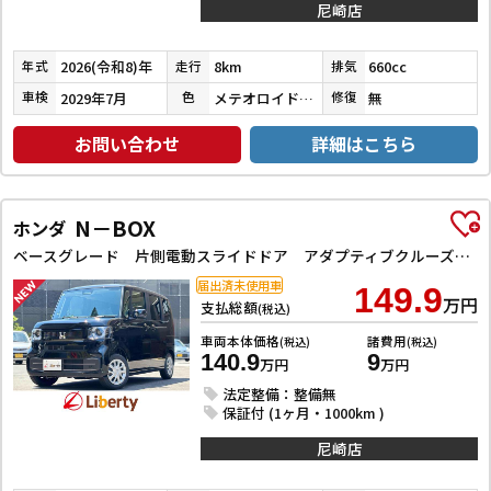
尼崎店
2026(令和8)年
8km
660cc
年式
走行
排気
2029年7月
メテオロイドグレーメタリック
無
車検
色
修復
お問い合わせ
詳細はこちら
N－BOX
ホンダ
ベースグレード 片側電動スライドドア アダプティブクルーズコントロール LEDヘッドライト クリアランスソナー スマートキー アイドリングストップ CVT ESC チップアップシート エアコン パワーウィンドウ
届出済未使用車
149.9
万円
支払総額
(税込)
車両本体価格
諸費用
(税込)
(税込)
140.9
9
万円
万円
法定整備：整備無
保証付 (1ヶ月・1000km )
尼崎店