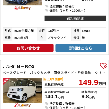
法定整備：整備付
保証付 (1ヶ月・1000km )
高知高須店
2025(令和7)年
0.8万km
660cc
年式
走行
排気
2028年7月
ブラックマイカメタリック
無
車検
色
修復
お問い合わせ
詳細はこちら
N－BOX
ホンダ
ベースグレード バックカメラ 両側スライド・片側電動 クリアランスソナー オートクルーズコントロール レーンアシスト 衝突被害軽減システム オートライト LEDヘッドランプ スマートキー アイドリングストップ
届出済未使用車
149.9
万円
支払総額
(税込)
車両本体価格
諸費用
(税込)
(税込)
140.1
9.8
万円
万円
法定整備：整備無
保証付 (1ヶ月・1000km )