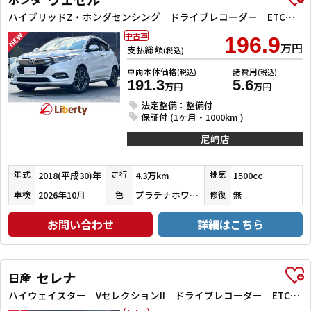
ハイブリッドZ・ホンダセンシング ドライブレコーダー ETC バックカメラ オートクルーズコントロール レーンアシスト 衝突被害軽減システム ナビ TV オートライト LEDヘッドランプ アルミホイール スマートキー 電動格納ミラー
中古車
196.9
万円
支払総額
(税込)
車両本体価格
諸費用
(税込)
(税込)
191.3
5.6
万円
万円
法定整備：整備付
保証付 (1ヶ月・1000km )
尼崎店
2018(平成30)年
4.3万km
1500cc
年式
走行
排気
2026年10月
プラチナホワイトパール
無
車検
色
修復
お問い合わせ
詳細はこちら
セレナ
日産
ハイウェイスター VセレクションII ドライブレコーダー ETC バックカメラ サイドカメラ ナビ TV クリアランスソナー オートクルーズコントロール パークアシスト 衝突被害軽減システム 両側電動スライドドア オートライト