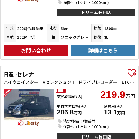
保証付 (1ヶ月・1000km )
ドリーム長田店
2026(令和8)年
6km
1500cc
年式
走行
排気
2029年7月
ソニックグレーパール
無
車検
色
修復
お問い合わせ
詳細はこちら
セレナ
日産
ハイウェイスター VセレクションII ドライブレコーダー ETC 全周囲カメラ ナビ TV クリアランスソナー オートクルーズコントロール パークアシスト 衝突被害軽減システム 両側電動スライドドア オートライト LEDヘッドランプ
中古車
219.9
万円
支払総額
(税込)
車両本体価格
諸費用
(税込)
(税込)
206.8
13.1
万円
万円
法定整備：整備付
保証付 (1ヶ月・1000km )
ドリーム長田店