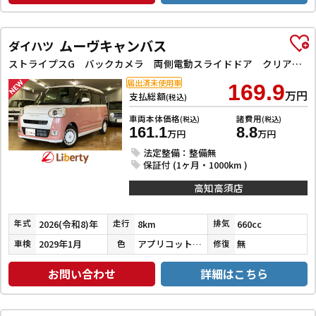
ムーヴキャンバス
ダイハツ
ストライプスG バックカメラ 両側電動スライドドア クリアランスソナー 衝突被害軽減システム オートライト LEDヘッドランプ スマートキー アイドリングストップ 電動格納ミラー シートヒーター ベンチシート CVT
届出済未使用車
169.9
万円
支払総額
(税込)
車両本体価格
諸費用
(税込)
(税込)
161.1
8.8
万円
万円
法定整備：整備無
保証付 (1ヶ月・1000km )
高知高須店
2026(令和8)年
8km
660cc
年式
走行
排気
2029年1月
アプリコットピンクメタリック／シャイニングホワイトパール
無
車検
色
修復
お問い合わせ
詳細はこちら