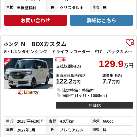
車検整備付
クリスタルホワイトパール３コートパール
無
車検
色
修復
お問い合わせ
詳細はこちら
N－BOXカスタム
ホンダ
G・Lホンダセンシング ドライブレコーダー ETC バックカメラ 両側スライド・片側電動 ナビ TV クリアランスソナー オートクルーズコントロール レーンアシスト 衝突被害軽減システム オートライト スマートキー
中古車
129.9
万円
支払総額
(税込)
車両本体価格
諸費用
(税込)
(税込)
122.2
7.7
万円
万円
法定整備：整備付
保証付 (1ヶ月・1000km )
尼崎店
2018(平成30)年
4.9万km
660cc
年式
走行
排気
2027年5月
プレミアムホワイトパールⅡ
無
車検
色
修復