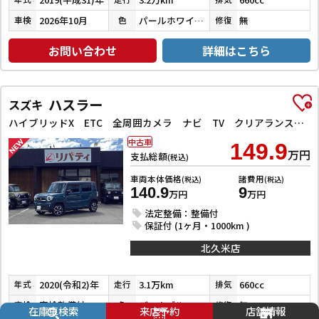
2026年10月
パールホワイトⅢ
無
車検
色
修復
お問い合わせ
詳細はこちら
ハスラー
スズキ
ハイブリッドX ETC 全周囲カメラ ナビ TV クリアランスソナー レーンアシスト 衝突被害軽減システム オートライト スマートキー アイドリングストップ 電動格納ミラー シートヒーター 後席モニター CVT
中古車
149.9
万円
支払総額
(税込)
車両本体価格
諸費用
(税込)
(税込)
140.9
9
万円
万円
法定整備：整備付
保証付 (1ヶ月・1000km )
北久米店
2020(令和2)年
3.1万km
660cc
年式
走行
排気
車検整備付
デニムブルーメタリック／ミネラルグレーメタリック
無
車検
色
修復
在庫車検索
来店予約
店舗情報