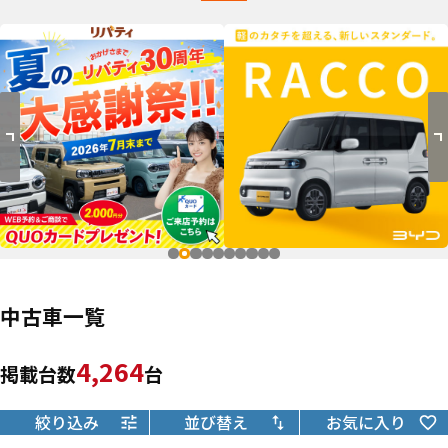
中古車一覧
4,264
掲載台数
台
絞り込み
並び替え
お気に入り