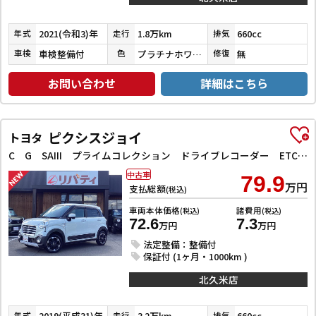
2021(令和3)年
1.8万km
660cc
年式
走行
排気
車検整備付
プラチナホワイトパール
無
車検
色
修復
お問い合わせ
詳細はこちら
ピクシスジョイ
トヨタ
C G SAIII プライムコレクション ドライブレコーダー ETC バックカメラ ナビ TV クリアランスソナー 衝突被害軽減システム オートマチックハイビーム オートライト スマートキー アイドリングストップ 電動格納ミラー
中古車
79.9
万円
支払総額
(税込)
車両本体価格
諸費用
(税込)
(税込)
72.6
7.3
万円
万円
法定整備：整備付
保証付 (1ヶ月・1000km )
北久米店
2019(平成31)年
3.2万km
660cc
年式
走行
排気