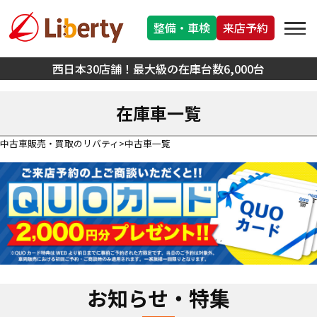
整備・車検
来店予約
西日本30店舗！最大級の在庫台数6,000台
在庫車一覧
中古車販売・買取のリバティ
中古車一覧
お知らせ・特集