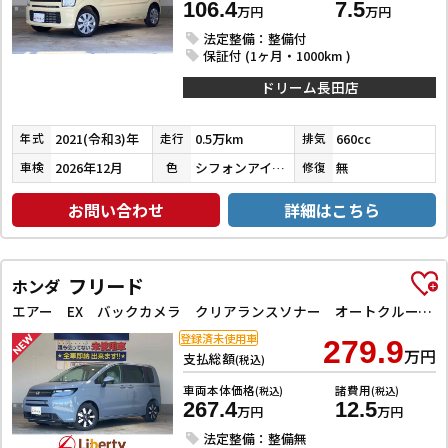
106.4
7.5
万円
万円
法定整備：整備付
保証付 (1ヶ月・1000km )
ドリーム長田店
2021(令和3)年
0.5万km
660cc
年式
走行
排気
2026年12月
シフォンアイボリーメタリック
無
車検
色
修復
お問い合わせ
詳細はこちら
フリード
ホンダ
エアー EX バックカメラ クリアランスソナー オートクルーズコントロール レーンアシスト 衝突被害軽減システム 両側電動スライドドア オートライト LEDヘッドランプ スマートキー 電動格納ミラー シートヒーター
登録済未使用車
279.9
万円
支払総額
(税込)
車両本体価格
諸費用
(税込)
(税込)
267.4
12.5
万円
万円
法定整備：整備無