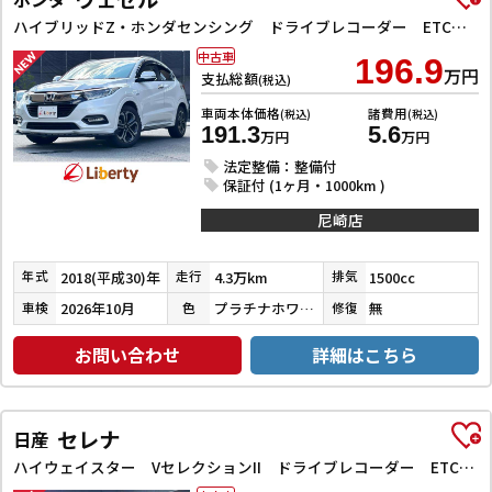
ハイブリッドZ・ホンダセンシング ドライブレコーダー ETC バックカメラ オートクルーズコントロール レーンアシスト 衝突被害軽減システム ナビ TV オートライト LEDヘッドランプ アルミホイール スマートキー 電動格納ミラー
中古車
196.9
万円
支払総額
(税込)
車両本体価格
諸費用
(税込)
(税込)
191.3
5.6
万円
万円
法定整備：整備付
保証付 (1ヶ月・1000km )
尼崎店
2018(平成30)年
4.3万km
1500cc
年式
走行
排気
2026年10月
プラチナホワイトパール
無
車検
色
修復
お問い合わせ
詳細はこちら
セレナ
日産
ハイウェイスター VセレクションII ドライブレコーダー ETC バックカメラ サイドカメラ ナビ TV クリアランスソナー オートクルーズコントロール パークアシスト 衝突被害軽減システム 両側電動スライドドア オートライト