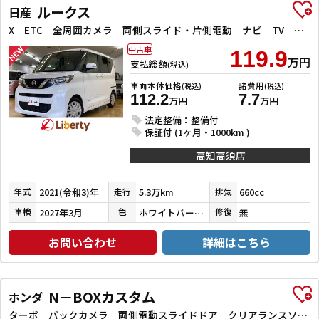
ルークス
日産
X ETC 全周囲カメラ 両側スライド・片側電動 ナビ TV クリアランスソナー 衝突被害軽減システム オートライト スマートキー アイドリングストップ 電動格納ミラー ベンチシート CVT
中古車
119.9
万円
支払総額
(税込)
車両本体価格
諸費用
(税込)
(税込)
112.2
7.7
万円
万円
法定整備：整備付
保証付 (1ヶ月・1000km )
高知高須店
2021(令和3)年
5.3万km
660cc
年式
走行
排気
2027年3月
ホワイトパール３コートパール
無
車検
色
修復
お問い合わせ
詳細はこちら
N－BOXカスタム
ホンダ
ターボ バックカメラ 両側電動スライドドア クリアランスソナー オートクルーズコントロール レーンアシスト 衝突被害軽減システム オートライト LEDヘッドランプ スマートキー アイドリングストップ