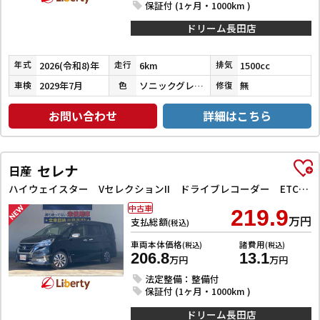
保証付 (1ヶ月・1000km )
ドリーム長田店
2026(令和8)年
6km
1500cc
年式
走行
排気
2029年7月
ソニックグレーパール
無
車検
色
修復
お問い合わせ
詳細はこちら
セレナ
日産
ハイウェイスター VセレクションII ドライブレコーダー ETC 全周囲カメラ ナビ TV クリアランスソナー オートクルーズコントロール パークアシスト 衝突被害軽減システム 両側電動スライドドア オートライト LEDヘッドランプ
中古車
219.9
万円
支払総額
(税込)
車両本体価格
諸費用
(税込)
(税込)
206.8
13.1
万円
万円
法定整備：整備付
保証付 (1ヶ月・1000km )
ドリーム長田店