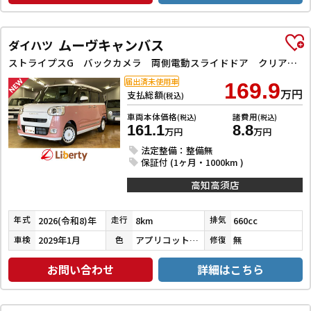
ムーヴキャンバス
ダイハツ
ストライプスG バックカメラ 両側電動スライドドア クリアランスソナー 衝突被害軽減システム オートライト LEDヘッドランプ スマートキー アイドリングストップ 電動格納ミラー シートヒーター ベンチシート CVT
届出済未使用車
169.9
万円
支払総額
(税込)
車両本体価格
諸費用
(税込)
(税込)
161.1
8.8
万円
万円
法定整備：整備無
保証付 (1ヶ月・1000km )
高知高須店
2026(令和8)年
8km
660cc
年式
走行
排気
2029年1月
アプリコットピンクメタリック／シャイニングホワイトパール
無
車検
色
修復
お問い合わせ
詳細はこちら