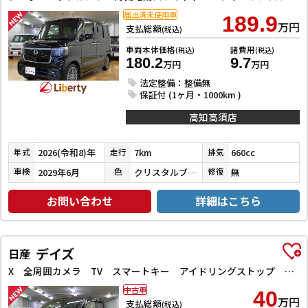
届出済未使用車
189.9
万円
支払総額
(税込)
車両本体価格
諸費用
(税込)
(税込)
180.2
9.7
万円
万円
法定整備：整備無
保証付 (1ヶ月・1000km )
高知高須店
2026(令和8)年
7km
660cc
年式
走行
排気
2029年6月
クリスタルブラックパール
無
車検
色
修復
お問い合わせ
詳細はこちら
デイズ
日産
X 全周囲カメラ TV スマートキー アイドリングストップ 電動格納ミラー ベンチシート CVT 盗難防止システム ABS ミュージックプレイヤー接続可 衝突安全ボディ エアコン パワーステアリング
中古車
40
万円
支払総額
(税込)