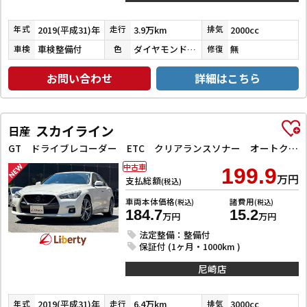
2019(平成31)年
3.9万km
2000cc
年式
走行
排気
車検整備付
ダイヤモンドブラックパール
無
車検
色
修復
お問い合わせ
詳細はこちら
スカイライン
日産
GT ドライブレコーダー ETC クリアランスソナー オートクルーズコントロール 衝突被害軽減システム 全周囲カメラ ナビ TV アルミホイール オートライト LEDヘッドランプ サンルーフ AT
中古車
199.9
万円
支払総額
(税込)
車両本体価格
諸費用
(税込)
(税込)
184.7
15.2
万円
万円
法定整備：整備付
保証付 (1ヶ月・1000km )
尼崎店
2019(平成31)年
6.4万km
3000cc
年式
走行
排気