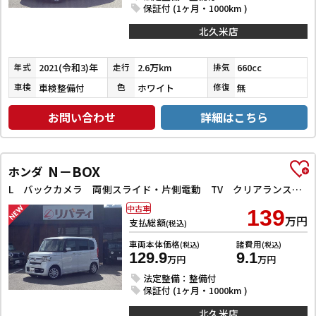
保証付 (1ヶ月・1000km )
北久米店
2021(令和3)年
2.6万km
660cc
年式
走行
排気
車検整備付
ホワイト
無
車検
色
修復
お問い合わせ
詳細はこちら
N－BOX
ホンダ
L バックカメラ 両側スライド・片側電動 TV クリアランスソナー オートクルーズコントロール レーンアシスト 衝突被害軽減システム オートライト スマートキー アイドリングストップ 電動格納ミラー
中古車
139
万円
支払総額
(税込)
車両本体価格
諸費用
(税込)
(税込)
129.9
9.1
万円
万円
法定整備：整備付
保証付 (1ヶ月・1000km )
北久米店