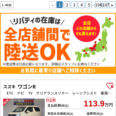
..
◂
1
2
3
4
5
106
107
▸
1-40台
ワゴンR
スズキ
ETC ナビ TV クリアランスソナー レーンアシスト 衝突被害軽減システム オートライト スマートキー アイドリングストップ 電動格納ミラー シートヒーター ベンチシート CVT ESC CD
中古車
113.9
万円
支払総額
(税込)
車両本体価格
諸費用
(税込)
(税込)