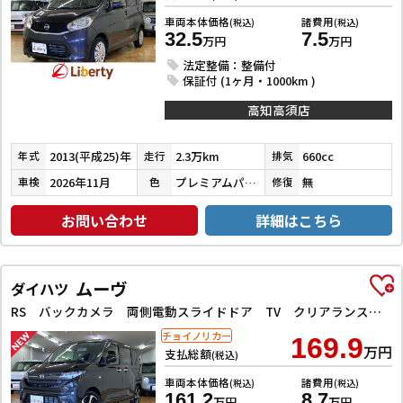
車両本体価格
諸費用
(税込)
(税込)
32.5
7.5
万円
万円
法定整備：整備付
保証付 (1ヶ月・1000km )
高知高須店
2013(平成25)年
2.3万km
660cc
年式
走行
排気
2026年11月
プレミアムパープルパール
無
車検
色
修復
お問い合わせ
詳細はこちら
ムーヴ
ダイハツ
RS バックカメラ 両側電動スライドドア TV クリアランスソナー オートクルーズコントロール 衝突被害軽減システム オートライト LEDヘッドランプ スマートキー アイドリングストップ 電動格納ミラー
チョイノリカー
169.9
万円
支払総額
(税込)
車両本体価格
諸費用
(税込)
(税込)
161.2
8.7
万円
万円