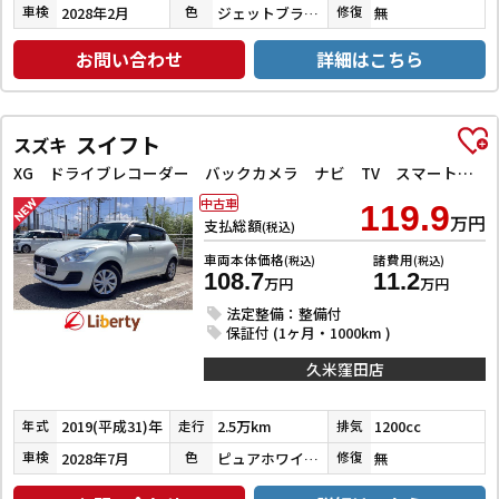
2028年2月
ジェットブラックマイカ
無
車検
色
修復
お問い合わせ
詳細はこちら
スイフト
スズキ
XG ドライブレコーダー バックカメラ ナビ TV スマートキー 電動格納ミラー シートヒーター CVT 盗難防止システム 衝突安全ボディ ABS ESC CD Bluetooth エアコン
中古車
119.9
万円
支払総額
(税込)
車両本体価格
諸費用
(税込)
(税込)
108.7
11.2
万円
万円
法定整備：整備付
保証付 (1ヶ月・1000km )
久米窪田店
2019(平成31)年
2.5万km
1200cc
年式
走行
排気
2028年7月
ピュアホワイトパール
無
車検
色
修復