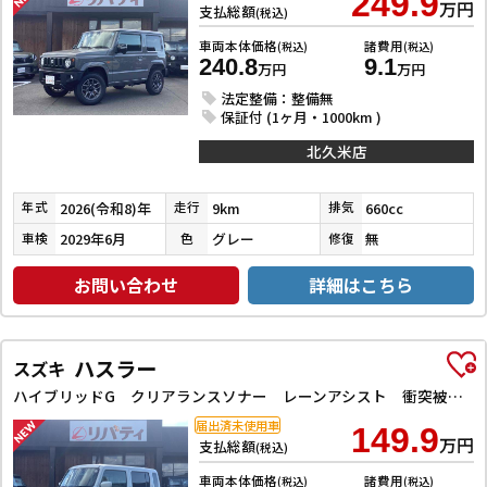
249.9
万円
支払総額
(税込)
車両本体価格
諸費用
(税込)
(税込)
240.8
9.1
万円
万円
法定整備：整備無
保証付 (1ヶ月・1000km )
北久米店
2026(令和8)年
9km
660cc
年式
走行
排気
2029年6月
グレー
無
車検
色
修復
お問い合わせ
詳細はこちら
ハスラー
スズキ
ハイブリッドG クリアランスソナー レーンアシスト 衝突被害軽減システム オートライト スマートキー アイドリングストップ 電動格納ミラー シートヒーター CVT ESC エアコン パワーウィンドウ
届出済未使用車
149.9
万円
支払総額
(税込)
車両本体価格
諸費用
(税込)
(税込)