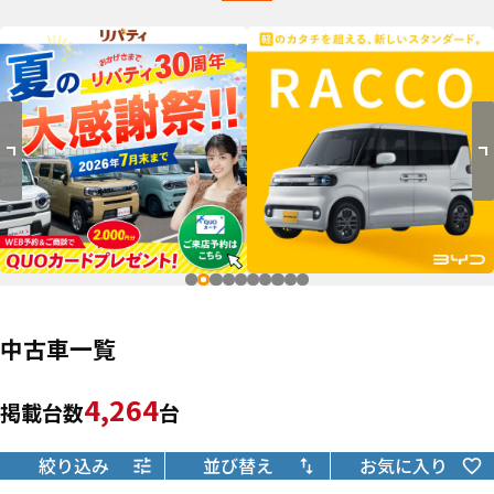
中古車一覧
4,264
掲載台数
台
絞り込み
並び替え
お気に入り