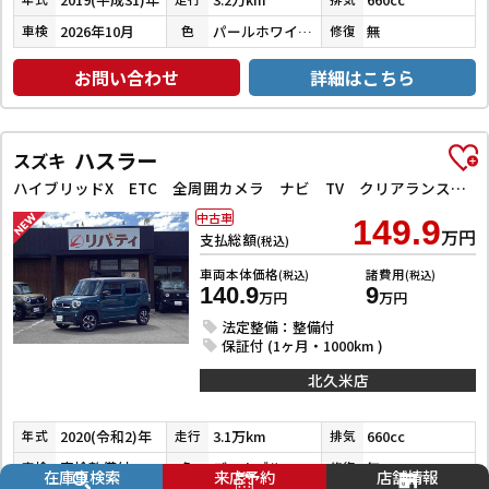
2026年10月
パールホワイトⅢ
無
車検
色
修復
お問い合わせ
詳細はこちら
ハスラー
スズキ
ハイブリッドX ETC 全周囲カメラ ナビ TV クリアランスソナー レーンアシスト 衝突被害軽減システム オートライト スマートキー アイドリングストップ 電動格納ミラー シートヒーター 後席モニター CVT
中古車
149.9
万円
支払総額
(税込)
車両本体価格
諸費用
(税込)
(税込)
140.9
9
万円
万円
法定整備：整備付
保証付 (1ヶ月・1000km )
北久米店
2020(令和2)年
3.1万km
660cc
年式
走行
排気
車検整備付
デニムブルーメタリック／ミネラルグレーメタリック
無
車検
色
修復
在庫車検索
来店予約
店舗情報