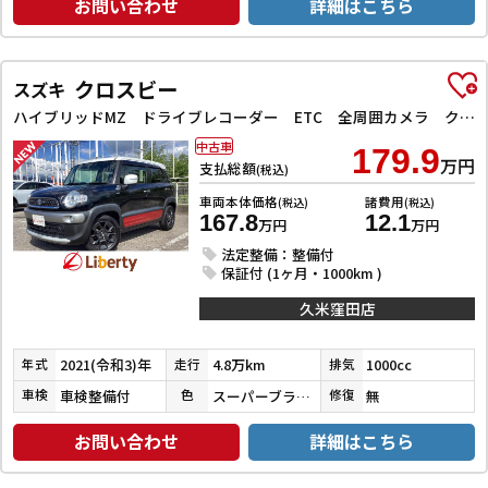
お問い合わせ
詳細はこちら
クロスビー
スズキ
ハイブリッドMZ ドライブレコーダー ETC 全周囲カメラ クリアランスソナー オートクルーズコントロール レーンアシスト 衝突被害軽減システム ナビ TV オートライト LEDヘッドランプ アルミホイール
中古車
179.9
万円
支払総額
(税込)
車両本体価格
諸費用
(税込)
(税込)
167.8
12.1
万円
万円
法定整備：整備付
保証付 (1ヶ月・1000km )
久米窪田店
2021(令和3)年
4.8万km
1000cc
年式
走行
排気
車検整備付
スーパーブラックＰ／ピュアホワイトＰ／バーニングレッドパール
無
車検
色
修復
お問い合わせ
詳細はこちら