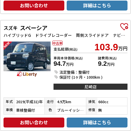
お問い合わせ
詳細はこちら
スペーシア
スズキ
ハイブリッドG ドライブレコーダー 両側スライドドア ナビ TV オートライト スマートキー アイドリングストップ 電動格納ミラー ベンチシート CVT ABS ESC CD エアコン パワーウィンドウ
中古車
103.9
万円
支払総額
(税込)
車両本体価格
諸費用
(税込)
(税込)
94.7
9.2
万円
万円
法定整備：整備付
保証付 (1ヶ月・1000km )
尼崎店
2019(平成31)年
4.9万km
660cc
年式
走行
排気
車検整備付
ブルーイッシュブラックパール３
無
車検
色
修復
お問い合わせ
詳細はこちら