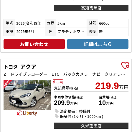
高知高須店
2026(令和8)年
5km
660cc
年式
走行
排気
2029年6月
プラチナホワイトパール
無
車検
色
修復
お問い合わせ
詳細はこちら
アクア
トヨタ
Z ドライブレコーダー ETC バックカメラ ナビ クリアランスソナー オートクルーズコントロール レーンアシスト 衝突被害軽減システム アルミホイール LEDヘッドランプ スマートキー 電動格納ミラー
中古車
219.9
万円
支払総額
(税込)
車両本体価格
諸費用
(税込)
(税込)
209.9
10
万円
万円
法定整備：整備付
保証付 (1ヶ月・1000km )
久米窪田店