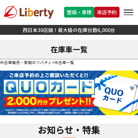
整備・車検
来店予約
西日本30店舗！最大級の在庫台数6,000台
在庫車一覧
中古車販売・買取のリバティ
中古車一覧
お知らせ・特集