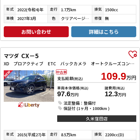
2022(令和4)年
1.7万km
1500cc
年式
走行
排気
2027年3月
クリアベージュメタリック
無
車検
色
修復
お問い合わせ
詳細はこちら
CX－5
マツダ
XD プロアクティブ ETC バックカメラ オートクルーズコントロール レーンアシスト 衝突被害軽減システム ナビ オートライト LEDヘッドランプ アルミホイール スマートキー アイドリングストップ 電動格納ミラー AT
中古車
109.9
万円
支払総額
(税込)
車両本体価格
諸費用
(税込)
(税込)
97.6
12.3
万円
万円
法定整備：整備付
保証付 (1ヶ月・1000km )
久米窪田店
2015(平成27)年
8.5万km
2200cc(D)
年式
走行
排気