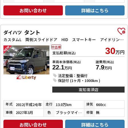
お問い合わせ
詳細はこちら
タント
ダイハツ
カスタムL 両側スライドドア HID スマートキー アイドリングストップ 電動格納ミラー ベンチシート CVT 盗難防止システム ABS アルミホイール 衝突安全ボディ エアコン パワーステアリング
中古車
30
万円
支払総額
(税込)
車両本体価格
諸費用
(税込)
(税込)
22.1
7.9
万円
万円
法定整備：整備付
保証付 (1ヶ月・1000km )
高知高須店
2012(平成24)年
13.0万km
660cc
年式
走行
排気
2027年3月
ブラックマイカメタリック
無
車検
色
修復
お問い合わせ
詳細はこちら