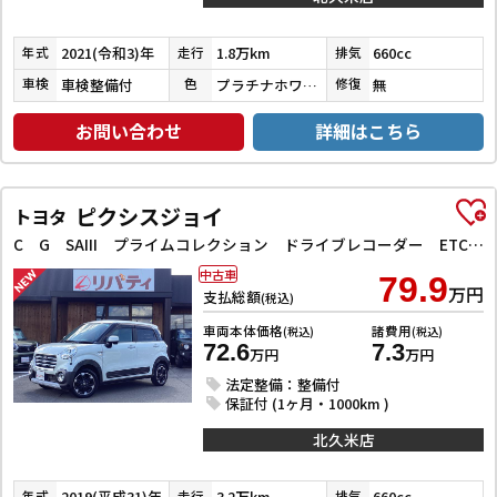
2021(令和3)年
1.8万km
660cc
年式
走行
排気
車検整備付
プラチナホワイトパール
無
車検
色
修復
お問い合わせ
詳細はこちら
ピクシスジョイ
トヨタ
C G SAIII プライムコレクション ドライブレコーダー ETC バックカメラ ナビ TV クリアランスソナー 衝突被害軽減システム オートマチックハイビーム オートライト スマートキー アイドリングストップ 電動格納ミラー
中古車
79.9
万円
支払総額
(税込)
車両本体価格
諸費用
(税込)
(税込)
72.6
7.3
万円
万円
法定整備：整備付
保証付 (1ヶ月・1000km )
北久米店
2019(平成31)年
3.2万km
660cc
年式
走行
排気