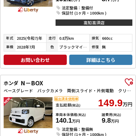
法定整備：整備付
保証付 (1ヶ月・1000km )
高知高須店
2025(令和7)年
0.8万km
660cc
年式
走行
排気
2028年7月
ブラックマイカメタリック
無
車検
色
修復
お問い合わせ
詳細はこちら
N－BOX
ホンダ
ベースグレード バックカメラ 両側スライド・片側電動 クリアランスソナー オートクルーズコントロール レーンアシスト 衝突被害軽減システム オートライト LEDヘッドランプ スマートキー アイドリングストップ
届出済未使用車
149.9
万円
支払総額
(税込)
車両本体価格
諸費用
(税込)
(税込)
140.1
9.8
万円
万円
法定整備：整備無
保証付 (1ヶ月・1000km )