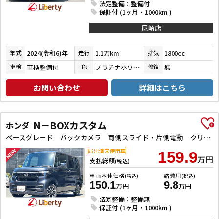
法定整備：整備付
保証付 (1ヶ月・1000km )
尼崎店
2024(令和6)年
1.1万km
1800cc
年式
走行
排気
車検整備付
プラチナホワイトパールマイカ／アティチュードブラックマイカ
無
車検
色
修復
お問い合わせ
詳細はこちら
N－BOXカスタム
ホンダ
ベースグレード バックカメラ 両側スライド・片側電動 クリアランスソナー レーンアシスト オートライト スマートキー 電動格納ミラー CVT ESC USB チップアップシート アルミホイール エアコン
届出済未使用車
159.9
万円
支払総額
(税込)
車両本体価格
諸費用
(税込)
(税込)
150.1
9.8
万円
万円
法定整備：整備無
保証付 (1ヶ月・1000km )