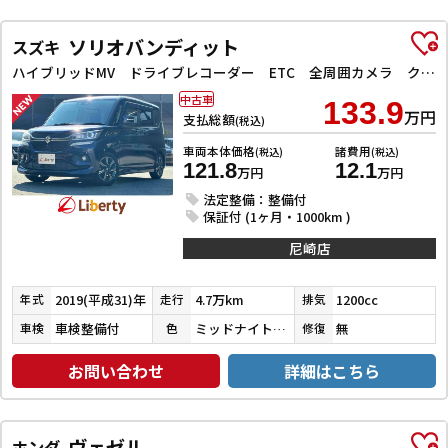
ソリオバンディット
スズキ
ハイブリッドMV ドライブレコーダー ETC 全周囲カメラ クリアランスソナー オートクルーズコントロール レーンアシスト 衝突被害軽減システム 両側スライド・片側電動 LEDヘッドランプ スマートキー
中古車
133.9
万円
支払総額
(税込)
車両本体価格
諸費用
(税込)
(税込)
121.8
12.1
万円
万円
法定整備：整備付
保証付 (1ヶ月・1000km )
尼崎店
2019(平成31)年
4.7万km
1200cc
年式
走行
排気
車検整備付
ミッドナイトバイオレットメタリック
無
車検
色
修復
お問い合わせ
詳細はこちら
ヴェゼル
ホンダ