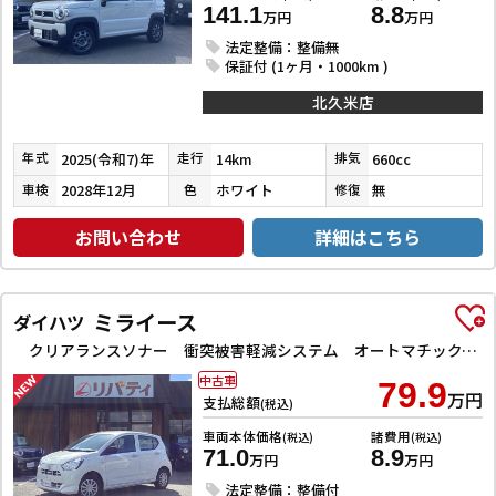
141.1
8.8
万円
万円
法定整備：整備無
保証付 (1ヶ月・1000km )
北久米店
2025(令和7)年
14km
660cc
年式
走行
排気
2028年12月
ホワイト
無
車検
色
修復
お問い合わせ
詳細はこちら
ミライース
ダイハツ
クリアランスソナー 衝突被害軽減システム オートマチックハイビーム オートライト アイドリングストップ CVT ESC CD ミュージックプレイヤー接続可 エアコン パワーステアリング
中古車
79.9
万円
支払総額
(税込)
車両本体価格
諸費用
(税込)
(税込)
71.0
8.9
万円
万円
法定整備：整備付