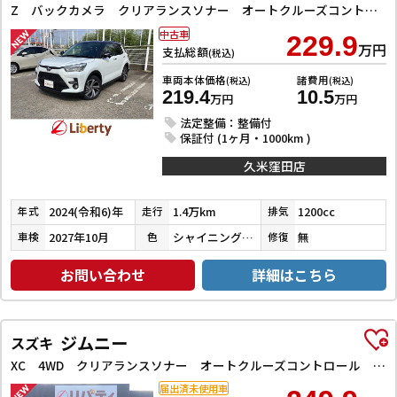
Z バックカメラ クリアランスソナー オートクルーズコントロール レーンアシスト 衝突被害軽減システム TV LEDヘッドランプ アルミホイール スマートキー アイドリングストップ 電動格納ミラー
中古車
229.9
万円
支払総額
(税込)
車両本体価格
諸費用
(税込)
(税込)
219.4
10.5
万円
万円
法定整備：整備付
保証付 (1ヶ月・1000km )
久米窪田店
2024(令和6)年
1.4万km
1200cc
年式
走行
排気
2027年10月
シャイニングホワイトパール／ブラックマイカメタリック
無
車検
色
修復
お問い合わせ
詳細はこちら
ジムニー
スズキ
XC 4WD クリアランスソナー オートクルーズコントロール レーンアシスト 衝突被害軽減システム オートライト ヘッドライトウォッシャー スマートキー アイドリングストップ 電動格納ミラー シートヒーター
届出済未使用車