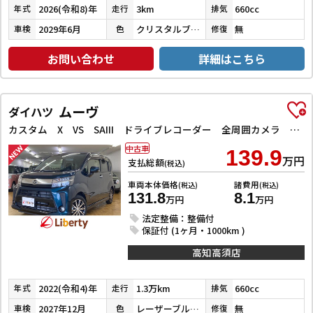
2026(令和8)年
3km
660cc
年式
走行
排気
2029年6月
クリスタルブラックパール
無
車検
色
修復
お問い合わせ
詳細はこちら
ムーヴ
ダイハツ
カスタム X VS SAIII ドライブレコーダー 全周囲カメラ ナビ TV クリアランスソナー 衝突被害軽減システム オートマチックハイビーム オートライト LEDヘッドランプ スマートキー アイドリングストップ 電動格納ミラー
中古車
139.9
万円
支払総額
(税込)
車両本体価格
諸費用
(税込)
(税込)
131.8
8.1
万円
万円
法定整備：整備付
保証付 (1ヶ月・1000km )
高知高須店
2022(令和4)年
1.3万km
660cc
年式
走行
排気
2027年12月
レーザーブルークリスタルシャイン
無
車検
色
修復