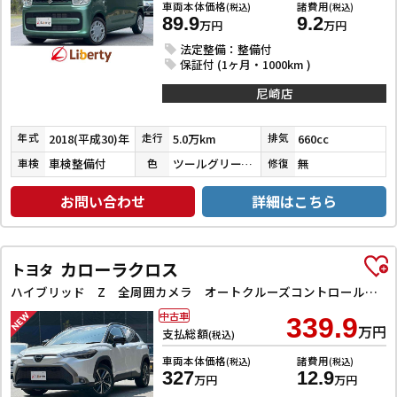
車両本体価格
諸費用
(税込)
(税込)
89.9
9.2
万円
万円
法定整備：整備付
保証付 (1ヶ月・1000km )
尼崎店
2018(平成30)年
5.0万km
660cc
年式
走行
排気
車検整備付
ツールグリーンパールメタリック
無
車検
色
修復
お問い合わせ
詳細はこちら
カローラクロス
トヨタ
ハイブリッド Z 全周囲カメラ オートクルーズコントロール レーンアシスト パワーシート 衝突被害軽減システム ナビ TV オートライト LEDヘッドランプ ヘッドライトウォッシャー 電動リアゲート アルミホイール
中古車
339.9
万円
支払総額
(税込)
車両本体価格
諸費用
(税込)
(税込)
327
12.9
万円
万円