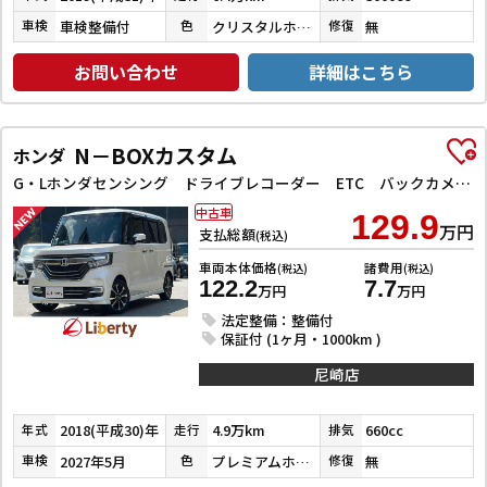
車検整備付
クリスタルホワイトパール３コートパール
無
車検
色
修復
お問い合わせ
詳細はこちら
N－BOXカスタム
ホンダ
G・Lホンダセンシング ドライブレコーダー ETC バックカメラ 両側スライド・片側電動 ナビ TV クリアランスソナー オートクルーズコントロール レーンアシスト 衝突被害軽減システム オートライト スマートキー
中古車
129.9
万円
支払総額
(税込)
車両本体価格
諸費用
(税込)
(税込)
122.2
7.7
万円
万円
法定整備：整備付
保証付 (1ヶ月・1000km )
尼崎店
2018(平成30)年
4.9万km
660cc
年式
走行
排気
2027年5月
プレミアムホワイトパールⅡ
無
車検
色
修復