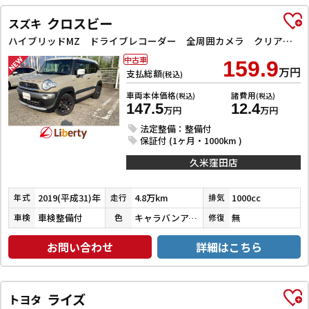
クロスビー
スズキ
ハイブリッドMZ ドライブレコーダー 全周囲カメラ クリアランスソナー オートクルーズコントロール 衝突被害軽減システム ナビ TV LEDヘッドランプ アルミホイール スマートキー 電動格納ミラー シートヒーター
中古車
159.9
万円
支払総額
(税込)
車両本体価格
諸費用
(税込)
(税込)
147.5
12.4
万円
万円
法定整備：整備付
保証付 (1ヶ月・1000km )
久米窪田店
2019(平成31)年
4.8万km
1000cc
年式
走行
排気
車検整備付
キャラバンアイボリーパールメタリック／ピュアホワイトパール
無
車検
色
修復
お問い合わせ
詳細はこちら
ライズ
トヨタ