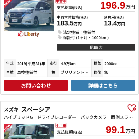
中古車
196.9
万円
支払総額
(税込)
車両本体価格
諸費用
(税込)
(税込)
183.5
13.4
万円
万円
法定整備：整備付
保証付 (1ヶ月・1000km )
尼崎店
2019(平成31)年
4.9万km
2000cc
年式
走行
排気
車検整備付
ブリリアントホワイトパール３コートパール
無
車検
色
修復
お問い合わせ
詳細はこちら
スペーシア
スズキ
ハイブリッドG ドライブレコーダー バックカメラ 両側スライドドア ナビ TV スマートキー アイドリングストップ 電動格納ミラー ベンチシート CVT ESC CD DVD再生 Bluetooth エアコン
中古車
99.1
万円
支払総額
(税込)