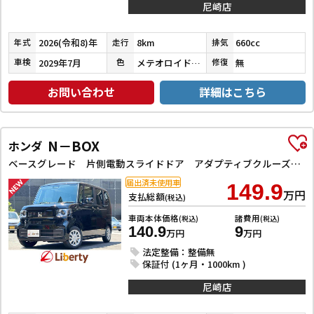
尼崎店
2026(令和8)年
8km
660cc
年式
走行
排気
2029年7月
メテオロイドグレーメタリック
無
車検
色
修復
お問い合わせ
詳細はこちら
N－BOX
ホンダ
ベースグレード 片側電動スライドドア アダプティブクルーズコントロール LEDヘッドライト クリアランスソナー スマートキー アイドリングストップ CVT ESC チップアップシート エアコン パワーウィンドウ
届出済未使用車
149.9
万円
支払総額
(税込)
車両本体価格
諸費用
(税込)
(税込)
140.9
9
万円
万円
法定整備：整備無
保証付 (1ヶ月・1000km )
尼崎店