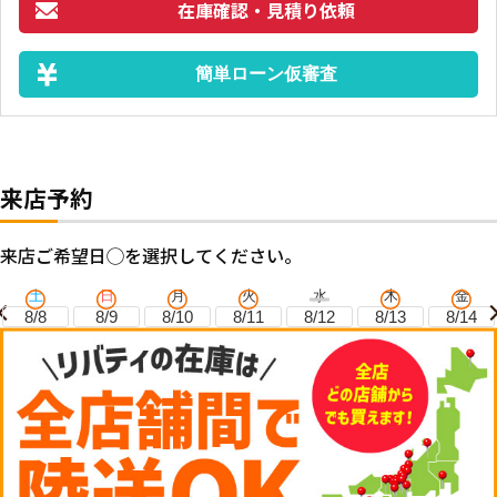
在庫確認・見積り依頼
簡単ローン仮審査
来店予約
来店ご希望日◯を選択してください。
土
日
月
火
水
木
金
8/8
8/9
8/10
8/11
8/12
8/13
8/14