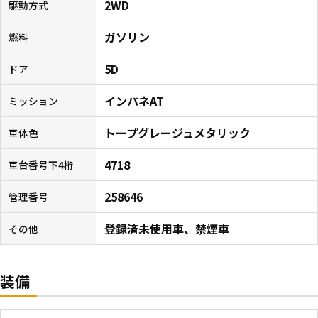
2WD
駆動方式
ガソリン
燃料
5D
ドア
インパネAT
ミッション
トープグレージュメタリック
車体色
4718
車台番号下4桁
258646
管理番号
登録済未使用車、禁煙車
その他
装備