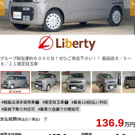
グループ総在庫約６０００台！ぜひご来店下さい！！ 長田店８／５〜
８／１１限定目玉車
軽届出済未使用車
限定目玉車
最長120回払い対応
?
?
高価下取り対応可
最寄り店舗での商談可
支払総額
(税込)(リ済込)
136.9
?
万円
車両本体価格
諸費用