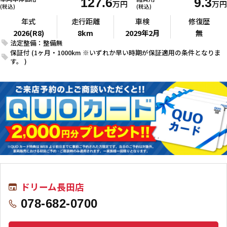
127.6
9.3
万円
万円
(税込)
(税込)
年式
走行距離
車検
修復歴
2026(R8)
8km
2029年2月
無
法定整備：整備無
保証付 (1ヶ月・1000km ※いずれか早い時期が保証適用の条件となりま
す。 )
ドリーム長田店
078-682-0700