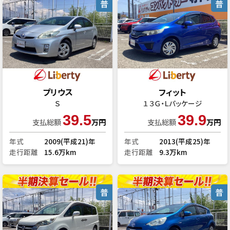
普
普
プリウス
フィット
Ｓ
１３Ｇ・Ｌパッケージ
39.5
39.9
支払総額
万円
支払総額
万円
年式
2009(平成21)年
年式
2013(平成25)年
走行距離
15.6万km
走行距離
9.3万km
普
普