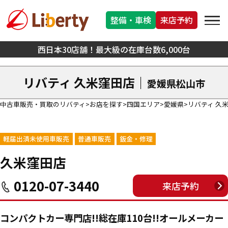
整備・車検
来店予約
西日本30店舗！最大級の在庫台数6,000台
リバティ 久米窪田店｜
愛媛県松山市
中古車販売・買取のリバティ
お店を探す
四国エリア
愛媛県
リバティ 久
軽届出済未使用車販売
普通車販売
鈑金・修理
久米窪田店
0120-07-3440
来店予約
コンパクトカー専門店!!総在庫110台!!オールメーカー