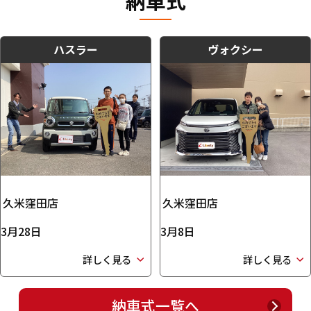
納車式
ハスラー
ヴォクシー
久米窪田店
久米窪田店
3月28日
3月8日
詳しく見る
詳しく見る
納車式一覧へ