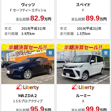
ヴィッツ
スペイド
Ｆ セーフティーエディショ
Ｆ
82.9
89.9
支払総額
万円
支払総額
万円
年式
2019(平成31)年
年式
2019(平成31)年
走行距離
3.9万km
走行距離
1.5万km
普
普
ＭＡＺＤＡ２
ルーミー
１５Ｓプロアクティブ
Ｘ
95.9
99.9
支払総額
万円
支払総額
万円