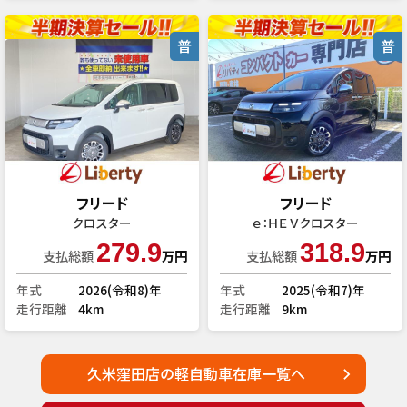
普
普
フリード
フリード
クロスター
ｅ：ＨＥＶクロスター
279.9
318.9
支払総額
万円
支払総額
万円
年式
2026(令和8)年
年式
2025(令和7)年
走行距離
4km
走行距離
9km
久米窪田店の軽自動車在庫一覧へ